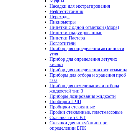
Муфты
Насадки для экстрагирования
Нефтеотстойник
Переходы
Пикнометры
Пипетки с одной отметкой (Мора)
Пипетки градуированные
Пипетки Пастера
Поглотители
Прибор для определения активности
угля
Прибор для определения летучих
кислот
Прибор для определения нитрозамина
Приборы для отбора и хранения проб
газа
Прибор для отмеривания и отбора
жидкостей тип 3
Приборы дозирования жидкости
Пробирки ПЧП
Пробирки стеклянные
Пробки стеклянные, пластмассовые
Склянка тип СВТ
Склянки для инкубации при
определении БПК