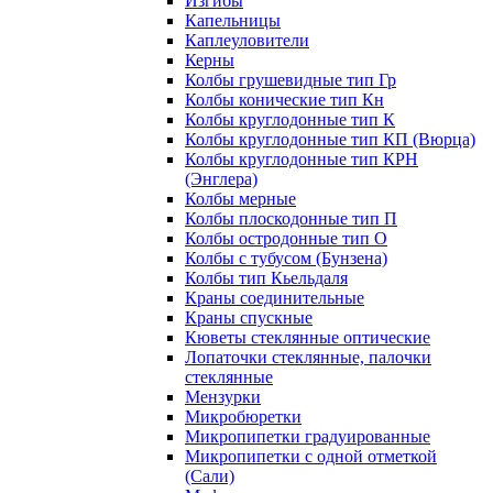
Изгибы
Капельницы
Каплеуловители
Керны
Колбы грушевидные тип Гр
Колбы конические тип Кн
Колбы круглодонные тип К
Колбы круглодонные тип КП (Вюрца)
Колбы круглодонные тип КРН
(Энглера)
Колбы мерные
Колбы плоскодонные тип П
Колбы остродонные тип О
Колбы с тубусом (Бунзена)
Колбы тип Кьельдаля
Краны соединительные
Краны спускные
Кюветы стеклянные оптические
Лопаточки стеклянные, палочки
стеклянные
Мензурки
Микробюретки
Микропипетки градуированные
Микропипетки с одной отметкой
(Сали)