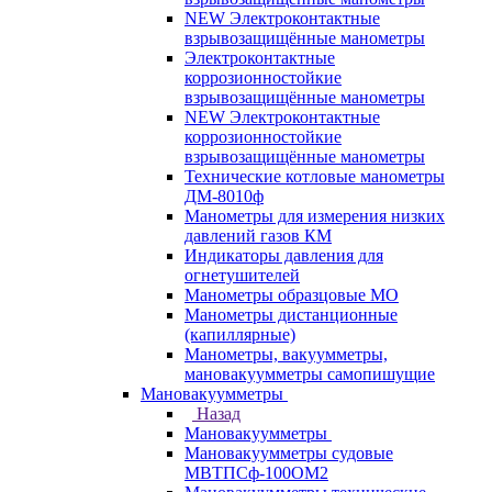
NEW Электроконтактные
взрывозащищённые манометры
Электроконтактные
коррозионностойкие
взрывозащищённые манометры
NEW Электроконтактные
коррозионностойкие
взрывозащищённые манометры
Технические котловые манометры
ДМ-8010ф
Манометры для измерения низких
давлений газов КМ
Индикаторы давления для
огнетушителей
Манометры образцовые МО
Манометры дистанционные
(капиллярные)
Манометры, вакуумметры,
мановакуумметры самопишущие
Мановакуумметры
Назад
Мановакуумметры
Мановакуумметры судовые
МВТПСф-100ОМ2