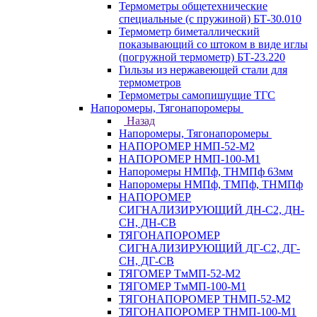
Термометры общетехнические
специальные (с пружиной) БТ-30.010
Термометр биметаллический
показывающий со штоком в виде иглы
(погружной термометр) БТ-23.220
Гильзы из нержавеющей стали для
термометров
Термометры самопишущие ТГС
Напоромеры, Тягонапоромеры
Назад
Напоромеры, Тягонапоромеры
НАПОРОМЕР НМП-52-М2
НАПОРОМЕР НМП-100-М1
Напоромеры НМПф, ТНМПф 63мм
Напоромеры НМПф, ТМПф, ТНМПф
НАПОРОМЕР
СИГНАЛИЗИРУЮЩИЙ ДН-С2, ДН-
СН, ДН-СВ
ТЯГОНАПОРОМЕР
СИГНАЛИЗИРУЮЩИЙ ДГ-С2, ДГ-
СН, ДГ-СВ
ТЯГОМЕР ТмМП-52-М2
ТЯГОМЕР ТмМП-100-М1
ТЯГОНАПОРОМЕР ТНМП-52-М2
ТЯГОНАПОРОМЕР ТНМП-100-М1