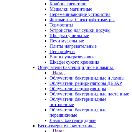
Колбонагреватели
Мешалки магнитные
Перемешивающие устройства
Фотометры, Спектрофотометры
Термостаты
Устройство для сушки посуды
Шкафы сушильные
Печи муфельные
Плиты нагревательные
Центрифуги
Ванны ультразвуковые
Шкафы сухого хранения
Облучатели бактерицидные и лампы
Назад
Облучатели бактерицидные и лампы
Облучатели-рециркуляторы ДЕЗАР
Облучатели-рециркуляторы
Облучатели бактерицидные настенные
Облучатели бактерицидные
потолочные
Облучатели бактерицидные
передвижные
Лампы бактерицидные
Весоизмерительная техника
Назад