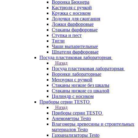
Воронка Бюхнера
Кастрюля с ручкой
Кружка с носиком
Лодочки для сжигания
Ложки фарфоровые
Стаканы фарфоровые
Ступка и пест
Тигли
Чаши выпарительные
Шпатели фарфоровые
Посуда пластиковая лабораторная
Назад
Посуда пластиковая лабораторная
Воронки лабораторные
Мензурки с ручкой
Стаканы низкие без шкалы
Стаканы низкие со шкалой
Цилиндр с носиком
Приборы серии TESTO
Назад
Приборы серии TESTO
Анемометры Testo
Влагомеры древесины и строительных
материалов Testo
Газоанализаторы Testo