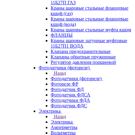
11Б27П ГАЗ
Краны шаровые стальные фланцевые
кшцф (газ)
Краны шаровые стальные фланцевые
кшцф (вода)
Краны шаровые стальные муфта кшцм
ФЛАНЦЫ
Краны шаровые латунные муфтовые
11Б27П1 ВОДА
Клапана предохранительные
Клапаны обратные пружинные
Регулятор давления поршневой
Фотодатчики (фотореле)
Назад
Фотодатчики (фотореле)
Фотореле ФР
Фотодатчик ФД
Фотодатчик ФДСА
Фотодатчики ФДА
Фотодатчик ФДС
Электрика
Назад
Электрика
Амперметры
Вольтметры