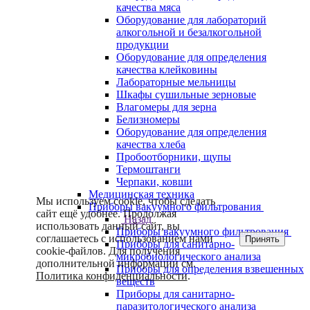
качества мяса
Оборудование для лабораторий
алкогольной и безалкогольной
продукции
Оборудование для определения
качества клейковины
Лабораторные мельницы
Шкафы сушильные зерновые
Влагомеры для зерна
Белизномеры
Оборудование для определения
качества хлеба
Пробоотборники, щупы
Термоштанги
Черпаки, ковши
Медицинская техника
Мы используем cookie, чтобы сделать
Приборы вакуумного фильтрования
сайт ещё удобнее. Продолжая
Назад
использовать данный сайт, вы
Приборы вакуумного фильтрования
соглашаетесь с использованием нами
Принять
Приборы для санитарно-
cookie-файлов. Для получения
микробиологического анализа
дополнительной информации см.
Приборы для определения взвешенных
Политика конфиденциальности
.
веществ
Приборы для санитарно-
паразитологического анализа