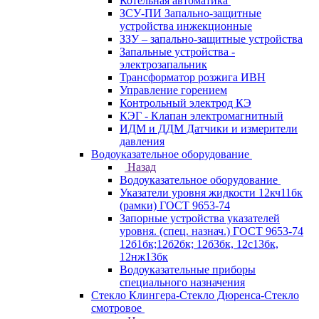
Котельная автоматика
ЗСУ-ПИ Запально-защитные
устройства инжекционные
ЗЗУ – запально-защитные устройства
Запальные устройства -
электрозапальник
Трансформатор розжига ИВН
Управление горением
Контрольный электрод КЭ
КЭГ - Клапан электромагнитный
ИДМ и ДДМ Датчики и измерители
давления
Водоуказательное оборудование
Назад
Водоуказательное оборудование
Указатели уровня жидкости 12кч11бк
(рамки) ГОСТ 9653-74
Запорные устройства указателей
уровня. (спец. назнач.) ГОСТ 9653-74
12б1бк;12б2бк; 12б3бк, 12с13бк,
12нж13бк
Водоуказательные приборы
специального назначения
Стекло Клингера-Стекло Дюренса-Стекло
смотровое