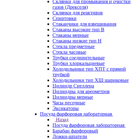
Склянки для промывания и очистки
газов (Дрекселя)
Склянки для реактивов
Спиртовки
Стаканчики для взвешивания
Стаканы высокие тип В
Стаканы мерные
Стаканы низкие тип Н
Стекла предметные
Стекла часовые
Трубки соединительные
Трубки хлоркальциевые
Холодильники тип ХПТ с прямой
трубкой
Холодильники тип ХШ шариковые
Цилиндр Снеллена
Цилиндры для ареометров
Цилиндры мерные
Часы песочные
Эксикаторы
Посуда фарфоровая лабораторная
Назад
Посуда фарфоровая лабораторная
Барабан фарфоровый
Ложки-шпатели