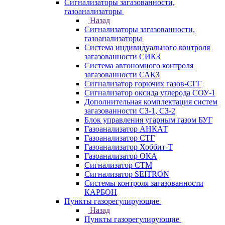
Сигнализаторы загазованности,
газоанализаторы
Назад
Сигнализаторы загазованности,
газоанализаторы
Система индивидуального контроля
загазованности СИКЗ
Система автономного контроля
загазованности САКЗ
Сигнализатор горючих газов-СГГ
Сигнализатор оксида углерода СОУ-1
Дополнительная комплектация систем
загазованности СЗ-1, СЗ-2
Блок управления угарным газом БУГ
Газоанализатор АНКАТ
Газоанализатор СТГ
Газоанализатор Хоббит-Т
Газоанализатор ОКА
Сигнализатор СТМ
Сигнализатор SEITRON
Системы контроля загазованности
КАРБОН
Пункты газорегулирующие
Назад
Пункты газорегулирующие