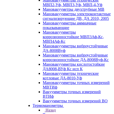
Мановакуумметры технические
МВП2-Уф, МВП3-Уф, МВП-4-Уф
Мановакууметры двухтрубные МВ
Мановакуумметры электроконтактные
сигнализирующие ДВ, ДА 2010, 2005
Мановакуумметры аммиачные
показывающие
Мановакуумметры
коррозионностойкие МВП3Аф-Кс,
МВП4Аф-Кс
Мановакуумметры виброустойчивые
ДА-8008Вуф
Мановакуумметры виброустойчивые
коррозионностойкие ДА-8008Вуф-Кс
Мановакуумметры кислотостойкие
ДА8008-ВУф Кс исп К
Мановакуумметры технические
котловые ДА-8010-Уф
Мановакуумметры точных измерений
МВТИф
Вакуумметры точных измерений
ВТИф
Вакуумметры точных измерений ВО
Термоманометры
Назад