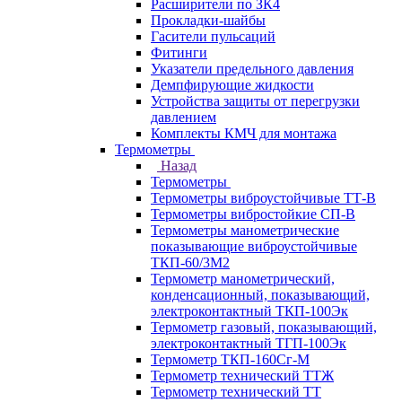
Расширители по ЗК4
Прокладки-шайбы
Гасители пульсаций
Фитинги
Указатели предельного давления
Демпфирующие жидкости
Устройства защиты от перегрузки
давлением
Комплекты КМЧ для монтажа
Термометры
Назад
Термометры
Термометры виброустойчивые ТТ-В
Термометры вибростойкие СП-В
Термометры манометрические
показывающие виброустойчивые
ТКП-60/3М2
Термометр манометрический,
конденсационный, показывающий,
электроконтактный ТКП-100Эк
Термометр газовый, показывающий,
электроконтактный ТГП-100Эк
Термометр ТКП-160Сг-М
Термометр технический ТТЖ
Термометр технический ТТ