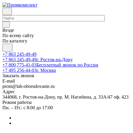
Везде
По всему сайту
По каталогу
+7 863 245-49-49
+7 863 245-49-49
г. Ростов-на-Дону
+7 800 775-41-03
Бесплатный звонок по России
+7 495 256-44-03
г. Москва
Заказать звонок
E-mail
prom@lab-oborudovanie.ru
Адрес
344068, г. Ростов-на-Дону, пр. М. Нагибина, д. 33А/47 оф. 423
Режим работы
Пн. – Пт.: с 8:00 до 17:00