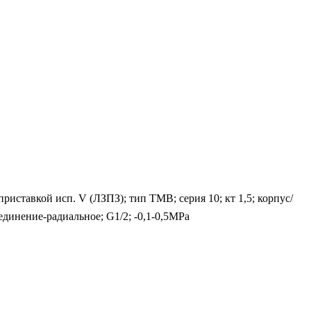
ставкой исп. V (ЛЗПЗ); тип ТМВ; серия 10; кт 1,5; корпус/
единение-радиальное; G1/2; -0,1-0,5MPa