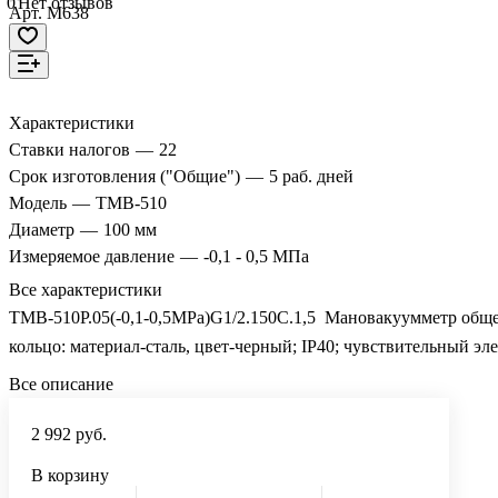
0
Нет отзывов
Арт.
M638
Характеристики
Ставки налогов
—
22
Срок изготовления ("Общие")
—
5 раб. дней
Модель
—
ТМВ-510
Диаметр
—
100 мм
Измеряемое давление
—
-0,1 - 0,5 МПа
Все характеристики
ТМВ-510Р.05(-0,1-0,5MPa)G1/2.150C.1,5 Мановакуумметр общет
кольцо: материал-сталь, цвет-черный; IP40; чувствительный эл
Все описание
2 992 руб.
В корзину