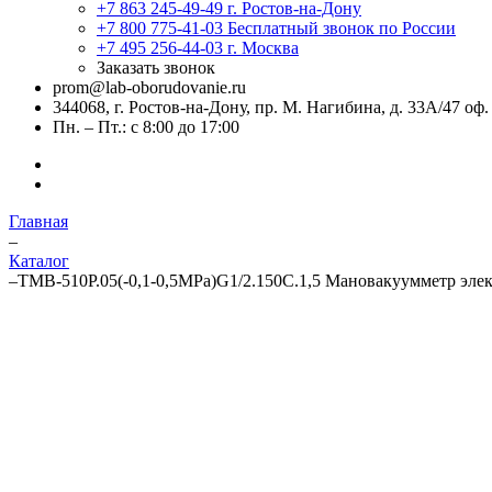
+7 863 245-49-49
г. Ростов-на-Дону
+7 800 775-41-03
Бесплатный звонок по России
+7 495 256-44-03
г. Москва
Заказать звонок
prom@lab-oborudovanie.ru
344068, г. Ростов-на-Дону, пр. М. Нагибина, д. 33А/47 оф.
Пн. – Пт.: с 8:00 до 17:00
Главная
–
Каталог
–
ТМВ-510Р.05(-0,1-0,5MPa)G1/2.150C.1,5 Мановакуумметр эле