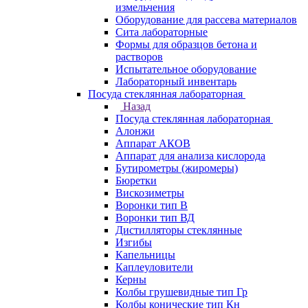
измельчения
Оборудование для рассева материалов
Сита лабораторные
Формы для образцов бетона и
растворов
Испытательное оборудование
Лабораторный инвентарь
Посуда стеклянная лабораторная
Назад
Посуда стеклянная лабораторная
Алонжи
Аппарат АКОВ
Аппарат для анализа кислорода
Бутирометры (жиромеры)
Бюретки
Вискозиметры
Воронки тип В
Воронки тип ВД
Дистилляторы стеклянные
Изгибы
Капельницы
Каплеуловители
Керны
Колбы грушевидные тип Гр
Колбы конические тип Кн