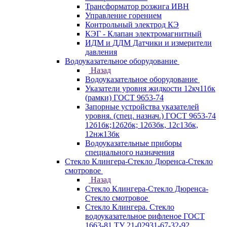
Трансформатор розжига ИВН
Управление горением
Контрольный электрод КЭ
КЭГ - Клапан электромагнитный
ИДМ и ДДМ Датчики и измерители
давления
Водоуказательное оборудование
Назад
Водоуказательное оборудование
Указатели уровня жидкости 12кч11бк
(рамки) ГОСТ 9653-74
Запорные устройства указателей
уровня. (спец. назнач.) ГОСТ 9653-74
12б1бк;12б2бк; 12б3бк, 12с13бк,
12нж13бк
Водоуказательные приборы
специального назначения
Стекло Клингера-Стекло Дюренса-Стекло
смотровое
Назад
Стекло Клингера-Стекло Дюренса-
Стекло смотровое
Стекло Клингера. Стекло
водоуказательное рифленое ГОСТ
1663-81 ТУ 21-02931-67-32-92