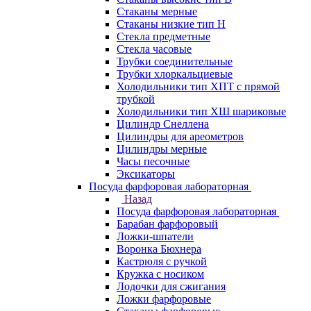
Стаканы мерные
Стаканы низкие тип Н
Стекла предметные
Стекла часовые
Трубки соединительные
Трубки хлоркальциевые
Холодильники тип ХПТ с прямой
трубкой
Холодильники тип ХШ шариковые
Цилиндр Снеллена
Цилиндры для ареометров
Цилиндры мерные
Часы песочные
Эксикаторы
Посуда фарфоровая лабораторная
Назад
Посуда фарфоровая лабораторная
Барабан фарфоровый
Ложки-шпатели
Воронка Бюхнера
Кастрюля с ручкой
Кружка с носиком
Лодочки для сжигания
Ложки фарфоровые