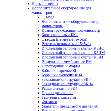
Дифманометры
Дополнительное оборудование для
манометров
Назад
Дополнительное оборудование для
манометров
Краны трехходовые под манометр
Блок клапанный БК1
Отводы (петлевые трубки)
Вентиль игольчатый 15с54бк
Игольчатый запорный клапан КЗИС
Игольчатый запорный клапан КЗИМ
Игольчатый запорный клапан КЗИТ
Разделители мембранные РМ
Переходники и муфты
Бобышки прямые БП
Бобышки скошенные БС
Закладные конструкции ЗК 4
Закладные конструкции ЗК 14
Расширители по ЗК4
Прокладки-шайбы
Гасители пульсаций
Фитинги
Указатели предельного давления
Демпфирующие жидкости