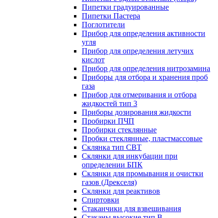
Пипетки градуированные
Пипетки Пастера
Поглотители
Прибор для определения активности
угля
Прибор для определения летучих
кислот
Прибор для определения нитрозамина
Приборы для отбора и хранения проб
газа
Прибор для отмеривания и отбора
жидкостей тип 3
Приборы дозирования жидкости
Пробирки ПЧП
Пробирки стеклянные
Пробки стеклянные, пластмассовые
Склянка тип СВТ
Склянки для инкубации при
определении БПК
Склянки для промывания и очистки
газов (Дрекселя)
Склянки для реактивов
Спиртовки
Стаканчики для взвешивания
Стаканы высокие тип В