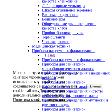
качества клейковины
Лабораторные мельницы
Шкафы сушильные зерновые
Влагомеры для зерна
Белизномеры
Оборудование для определения
качества хлеба
Пробоотборники, щупы
Термоштанги
Черпаки, ковши
Медицинская техника
Приборы вакуумного фильтрования
Назад
Приборы вакуумного фильтрования
Приборы для санитарно-
микробиологического анализа
Мы используем cookie, чтобы сделать
Приборы для определения взвешенных
сайт ещё удобнее. Продолжая
веществ
использовать данный сайт, вы
Приборы для санитарно-
соглашаетесь с использованием нами
Принять
паразитологического анализа
cookie-файлов. Для получения
Приборы для определения чистоты
дополнительной информации см.
нефтепродуктов, топлив и масел
Политика конфиденциальности
.
Приборы для определения мутности и
цветности воды
Приборы для санитарно-