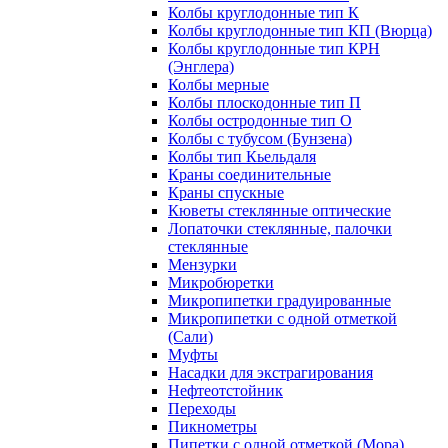
Колбы круглодонные тип К
Колбы круглодонные тип КП (Вюрца)
Колбы круглодонные тип КРН
(Энглера)
Колбы мерные
Колбы плоскодонные тип П
Колбы остродонные тип О
Колбы с тубусом (Бунзена)
Колбы тип Кьельдаля
Краны соединительные
Краны спускные
Кюветы стеклянные оптические
Лопаточки стеклянные, палочки
стеклянные
Мензурки
Микробюретки
Микропипетки градуированные
Микропипетки с одной отметкой
(Сали)
Муфты
Насадки для экстрагирования
Нефтеотстойник
Переходы
Пикнометры
Пипетки с одной отметкой (Мора)