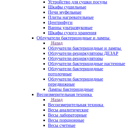
Устройство для сушки посуды
Шкафы сушильные
Печи муфельные
Плиты нагревательные
Центрифуги
Ванны ультразвуковые
Шкафы сухого хранения
Облучатели бактерицидные и лампы
Назад
Облучатели бактерицидные и лампы
Облучатели-рециркуляторы ДЕЗАР
Облучатели-рециркуляторы
Облучатели бактерицидные настенные
Облучатели бактерицидные
потолочные
Облучатели бактерицидные
передвижные
Лампы бактерицидные
Весоизмерительная техника
Назад
Весоизмерительная техника
Весы аналитические
Весы лабораторные
Весы порционные
Весы счетные