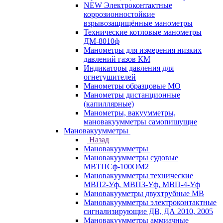
NEW Электроконтактные
коррозионностойкие
взрывозащищённые манометры
Технические котловые манометры
ДМ-8010ф
Манометры для измерения низких
давлений газов КМ
Индикаторы давления для
огнетушителей
Манометры образцовые МО
Манометры дистанционные
(капиллярные)
Манометры, вакуумметры,
мановакуумметры самопишущие
Мановакуумметры
Назад
Мановакуумметры
Мановакуумметры судовые
МВТПСф-100ОМ2
Мановакуумметры технические
МВП2-Уф, МВП3-Уф, МВП-4-Уф
Мановакууметры двухтрубные МВ
Мановакуумметры электроконтактные
сигнализирующие ДВ, ДА 2010, 2005
Мановакуумметры аммиачные