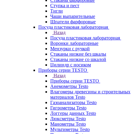
Стаканы фарфоровые
Ступка и пест
Тигли
Чаши выпарительные
Шпатели фарфоровые
Посуда пластиковая лабораторная
Назад
Посуда пластиковая лабораторная
Воронки лабораторные
Мензурки с ручкой
Стаканы низкие без шкалы
Стаканы низкие со шкалой
Цилиндр с носиком
Приборы серии TESTO
Назад
Приборы серии TESTO
Анемометры Testo
Влагомеры древесины и строительных
материалов Testo
Газоанализаторы Testo
Гигрометры Testo
Логгеры данных Testo
Люксметры Testo
Манометры Testo
Мультиметры Testo