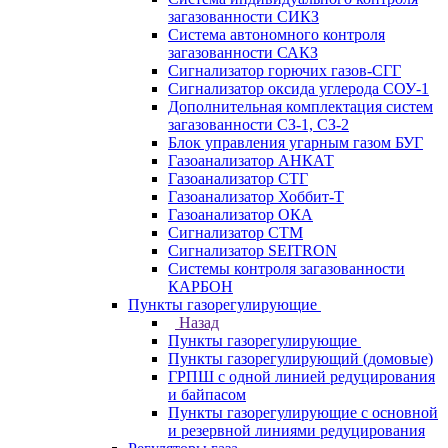
загазованности СИКЗ
Система автономного контроля
загазованности САКЗ
Сигнализатор горючих газов-СГГ
Сигнализатор оксида углерода СОУ-1
Дополнительная комплектация систем
загазованности СЗ-1, СЗ-2
Блок управления угарным газом БУГ
Газоанализатор АНКАТ
Газоанализатор СТГ
Газоанализатор Хоббит-Т
Газоанализатор ОКА
Сигнализатор СТМ
Сигнализатор SEITRON
Системы контроля загазованности
КАРБОН
Пункты газорегулирующие
Назад
Пункты газорегулирующие
Пункты газорегулирующий (домовые)
ГРПШ с одной линией редуцирования
и байпасом
Пункты газорегулирующие с основной
и резервной линиями редуцирования