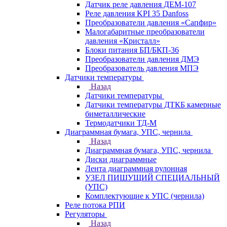
Датчик реле давления ДЕМ-107
Реле давления KPI 35 Danfoss
Преобразователи давления «Сапфир»
Малогабаритные преобразователи
давления «Кристалл»
Блоки питания БП/БКП-36
Преобразователи давления ДМЭ
Преобразователь давления МПЭ
Датчики температуры
Назад
Датчики температуры
Датчики температуры ДТКБ камерные
биметаллические
Термодатчики ТД-М
Диаграммная бумага, УПС, чернила
Назад
Диаграммная бумага, УПС, чернила
Диски диаграммные
Лента диаграммная рулонная
УЗЕЛ ПИШУЩИЙ СПЕЦИАЛЬНЫЙ
(УПС)
Комплектующие к УПС (чернила)
Реле потока РПИ
Регуляторы
Назад