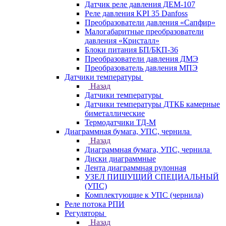
Датчик реле давления ДЕМ-107
Реле давления KPI 35 Danfoss
Преобразователи давления «Сапфир»
Малогабаритные преобразователи
давления «Кристалл»
Блоки питания БП/БКП-36
Преобразователи давления ДМЭ
Преобразователь давления МПЭ
Датчики температуры
Назад
Датчики температуры
Датчики температуры ДТКБ камерные
биметаллические
Термодатчики ТД-М
Диаграммная бумага, УПС, чернила
Назад
Диаграммная бумага, УПС, чернила
Диски диаграммные
Лента диаграммная рулонная
УЗЕЛ ПИШУЩИЙ СПЕЦИАЛЬНЫЙ
(УПС)
Комплектующие к УПС (чернила)
Реле потока РПИ
Регуляторы
Назад