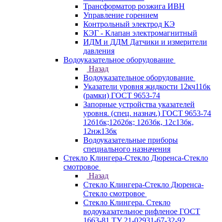
Трансформатор розжига ИВН
Управление горением
Контрольный электрод КЭ
КЭГ - Клапан электромагнитный
ИДМ и ДДМ Датчики и измерители
давления
Водоуказательное оборудование
Назад
Водоуказательное оборудование
Указатели уровня жидкости 12кч11бк
(рамки) ГОСТ 9653-74
Запорные устройства указателей
уровня. (спец. назнач.) ГОСТ 9653-74
12б1бк;12б2бк; 12б3бк, 12с13бк,
12нж13бк
Водоуказательные приборы
специального назначения
Стекло Клингера-Стекло Дюренса-Стекло
смотровое
Назад
Стекло Клингера-Стекло Дюренса-
Стекло смотровое
Стекло Клингера. Стекло
водоуказательное рифленое ГОСТ
1663-81 ТУ 21-02931-67-32-92