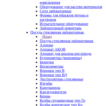
измельчения
Оборудование для рассева материалов
Сита лабораторные
Формы для образцов бетона и
растворов
Испытательное оборудование
Лабораторный инвентарь
Посуда стеклянная лабораторная
Назад
Посуда стеклянная лабораторная
Алонжи
Аппарат АКОВ
Аппарат для анализа кислорода
Бутирометры (жиромеры)
Бюретки
Вискозиметры
Воронки тип В
Воронки тип ВД
Дистилляторы стеклянные
Изгибы
Капельницы
Каплеуловители
Керны
Колбы грушевидные тип Гр
Колбы конические тип Кн