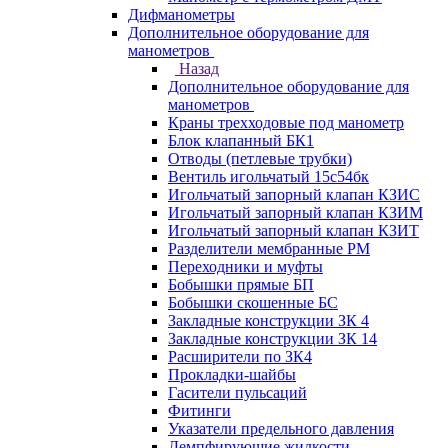
Дифманометры
Дополнительное оборудование для
манометров
Назад
Дополнительное оборудование для
манометров
Краны трехходовые под манометр
Блок клапанный БК1
Отводы (петлевые трубки)
Вентиль игольчатый 15с54бк
Игольчатый запорный клапан КЗИС
Игольчатый запорный клапан КЗИМ
Игольчатый запорный клапан КЗИТ
Разделители мембранные РМ
Переходники и муфты
Бобышки прямые БП
Бобышки скошенные БС
Закладные конструкции ЗК 4
Закладные конструкции ЗК 14
Расширители по ЗК4
Прокладки-шайбы
Гасители пульсаций
Фитинги
Указатели предельного давления
Демпфирующие жидкости