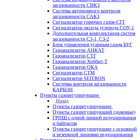
загазованности СИКЗ
Система автономного контроля
загазованности САКЗ
Сигнализатор горючих газов-СГГ
Сигнализатор оксида углерода СОУ-1
Дополнительная комплектация систем
загазованности СЗ-1, СЗ-2
Блок управления угарным газом БУГ
Газоанализатор АНКАТ
Газоанализатор СТГ
Газоанализатор Хоббит-Т
Газоанализатор ОКА
Сигнализатор СТМ
Сигнализатор SEITRON
Системы контроля загазованности
КАРБОН
Пункты газорегулирующие
Назад
Пункты газорегулирующие
Пункты газорегулирующий (домовые)
ГРПШ с одной линией редуцирования
и байпасом
Пункты газорегулирующие с основной
и резервной линиями редуцирования