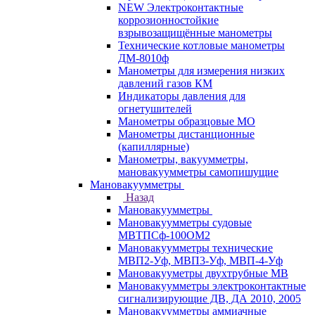
NEW Электроконтактные
коррозионностойкие
взрывозащищённые манометры
Технические котловые манометры
ДМ-8010ф
Манометры для измерения низких
давлений газов КМ
Индикаторы давления для
огнетушителей
Манометры образцовые МО
Манометры дистанционные
(капиллярные)
Манометры, вакуумметры,
мановакуумметры самопишущие
Мановакуумметры
Назад
Мановакуумметры
Мановакуумметры судовые
МВТПСф-100ОМ2
Мановакуумметры технические
МВП2-Уф, МВП3-Уф, МВП-4-Уф
Мановакууметры двухтрубные МВ
Мановакуумметры электроконтактные
сигнализирующие ДВ, ДА 2010, 2005
Мановакуумметры аммиачные