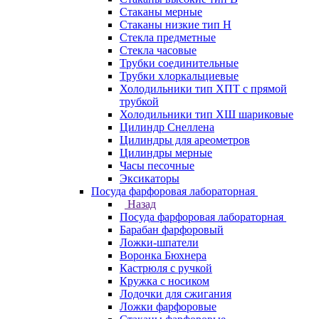
Стаканы мерные
Стаканы низкие тип Н
Стекла предметные
Стекла часовые
Трубки соединительные
Трубки хлоркальциевые
Холодильники тип ХПТ с прямой
трубкой
Холодильники тип ХШ шариковые
Цилиндр Снеллена
Цилиндры для ареометров
Цилиндры мерные
Часы песочные
Эксикаторы
Посуда фарфоровая лабораторная
Назад
Посуда фарфоровая лабораторная
Барабан фарфоровый
Ложки-шпатели
Воронка Бюхнера
Кастрюля с ручкой
Кружка с носиком
Лодочки для сжигания
Ложки фарфоровые