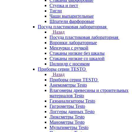
Стаканы фарфоровые
Ступка и пест
Тигли
Чаши выпарительные
Шпатели фарфоровые
Посуда пластиковая лабораторная
Назад
Посуда пластиковая лабораторная
Воронки лабораторные
Мензурки с ручкой
Стаканы низкие без шкалы
Стаканы низкие со шкалой
Цилиндр с носиком
Приборы серии TESTO
Назад
Приборы серии TESTO
Анемометры Testo
Влагомеры древесины и строительных
материалов Testo
Газоанализаторы Testo
Гигрометры Testo
Логгеры данных Testo
Люксметры Testo
Манометры Testo
Мультиметры Testo