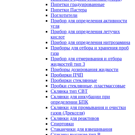
Пипетки градуированные
Пипетки Пастера
Поглотители
Прибор для определения активности
угля
Прибор для определения летучих
кислот
Прибор для определения нитрозамина
Приборы для отбора и хранения проб
газа
Прибор для отмеривания и отбора
жидкостей тип 3
Приборы дозирования жидкости
Пробирки ПЧП
Пробирки стеклянные
Пробки стеклянные, пластмассовые
Склянка тип СВТ
Склянки для инкубации при
определении БПК
Склянки для промывания и очистки
газов (Дрекселя)
Склянки для реактивов
Спиртовки
Стаканчики для взвешивания
Стаканы высокие тип В