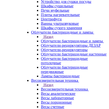
Устройство для сушки посуды
Шкафы сушильные
Печи муфельные
Плиты нагревательные
Центрифуги
Ванны ультразвуковые
Шкафы сухого хранения
Облучатели бактерицидные и лампы
Назад
Облучатели бактерицидные и лампы
Облучатели-рециркуляторы ДЕЗАР
Облучатели-рециркуляторы
Облучатели бактерицидные настенные
Облучатели бактерицидные
потолочные
Облучатели бактерицидные
передвижные
Лампы бактерицидные
Весоизмерительная техника
Назад
Весоизмерительная техника
Весы аналитические
Весы лабораторные
Весы порционные
Весы счетные