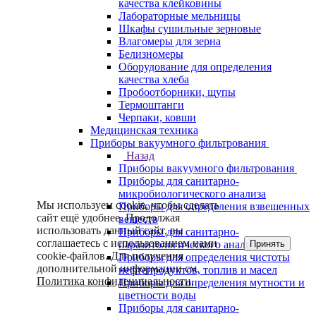
качества клейковины
Лабораторные мельницы
Шкафы сушильные зерновые
Влагомеры для зерна
Белизномеры
Оборудование для определения
качества хлеба
Пробоотборники, щупы
Термоштанги
Черпаки, ковши
Медицинская техника
Приборы вакуумного фильтрования
Назад
Приборы вакуумного фильтрования
Приборы для санитарно-
микробиологического анализа
Мы используем cookie, чтобы сделать
Приборы для определения взвешенных
сайт ещё удобнее. Продолжая
веществ
использовать данный сайт, вы
Приборы для санитарно-
соглашаетесь с использованием нами
Принять
паразитологического анализа
cookie-файлов. Для получения
Приборы для определения чистоты
дополнительной информации см.
нефтепродуктов, топлив и масел
Политика конфиденциальности
.
Приборы для определения мутности и
цветности воды
Приборы для санитарно-