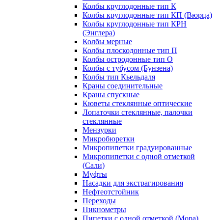
Колбы круглодонные тип К
Колбы круглодонные тип КП (Вюрца)
Колбы круглодонные тип КРН
(Энглера)
Колбы мерные
Колбы плоскодонные тип П
Колбы остродонные тип О
Колбы с тубусом (Бунзена)
Колбы тип Кьельдаля
Краны соединительные
Краны спускные
Кюветы стеклянные оптические
Лопаточки стеклянные, палочки
стеклянные
Мензурки
Микробюретки
Микропипетки градуированные
Микропипетки с одной отметкой
(Сали)
Муфты
Насадки для экстрагирования
Нефтеотстойник
Переходы
Пикнометры
Пипетки с одной отметкой (Мора)