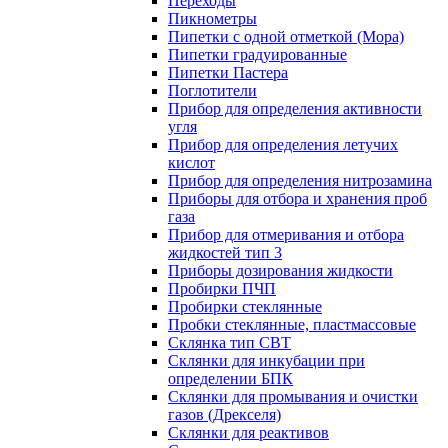
Переходы
Пикнометры
Пипетки с одной отметкой (Мора)
Пипетки градуированные
Пипетки Пастера
Поглотители
Прибор для определения активности
угля
Прибор для определения летучих
кислот
Прибор для определения нитрозамина
Приборы для отбора и хранения проб
газа
Прибор для отмеривания и отбора
жидкостей тип 3
Приборы дозирования жидкости
Пробирки ПЧП
Пробирки стеклянные
Пробки стеклянные, пластмассовые
Склянка тип СВТ
Склянки для инкубации при
определении БПК
Склянки для промывания и очистки
газов (Дрекселя)
Склянки для реактивов