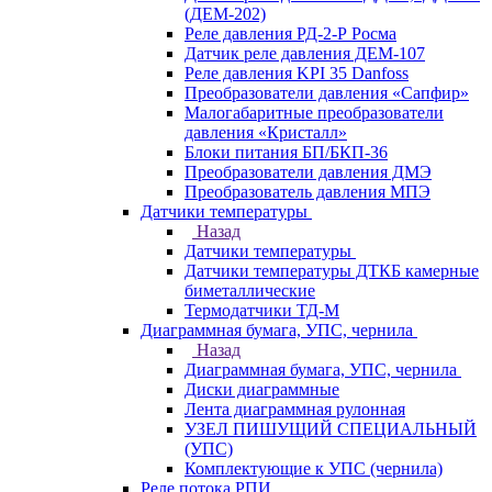
(ДЕМ-202)
Реле давления РД-2-Р Росма
Датчик реле давления ДЕМ-107
Реле давления KPI 35 Danfoss
Преобразователи давления «Сапфир»
Малогабаритные преобразователи
давления «Кристалл»
Блоки питания БП/БКП-36
Преобразователи давления ДМЭ
Преобразователь давления МПЭ
Датчики температуры
Назад
Датчики температуры
Датчики температуры ДТКБ камерные
биметаллические
Термодатчики ТД-М
Диаграммная бумага, УПС, чернила
Назад
Диаграммная бумага, УПС, чернила
Диски диаграммные
Лента диаграммная рулонная
УЗЕЛ ПИШУЩИЙ СПЕЦИАЛЬНЫЙ
(УПС)
Комплектующие к УПС (чернила)
Реле потока РПИ