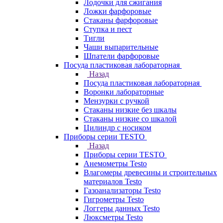
Лодочки для сжигания
Ложки фарфоровые
Стаканы фарфоровые
Ступка и пест
Тигли
Чаши выпарительные
Шпатели фарфоровые
Посуда пластиковая лабораторная
Назад
Посуда пластиковая лабораторная
Воронки лабораторные
Мензурки с ручкой
Стаканы низкие без шкалы
Стаканы низкие со шкалой
Цилиндр с носиком
Приборы серии TESTO
Назад
Приборы серии TESTO
Анемометры Testo
Влагомеры древесины и строительных
материалов Testo
Газоанализаторы Testo
Гигрометры Testo
Логгеры данных Testo
Люксметры Testo