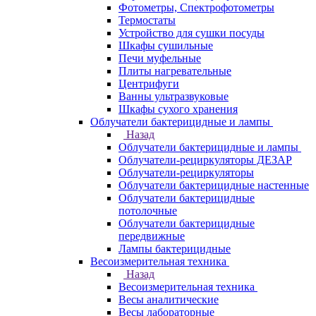
Фотометры, Спектрофотометры
Термостаты
Устройство для сушки посуды
Шкафы сушильные
Печи муфельные
Плиты нагревательные
Центрифуги
Ванны ультразвуковые
Шкафы сухого хранения
Облучатели бактерицидные и лампы
Назад
Облучатели бактерицидные и лампы
Облучатели-рециркуляторы ДЕЗАР
Облучатели-рециркуляторы
Облучатели бактерицидные настенные
Облучатели бактерицидные
потолочные
Облучатели бактерицидные
передвижные
Лампы бактерицидные
Весоизмерительная техника
Назад
Весоизмерительная техника
Весы аналитические
Весы лабораторные