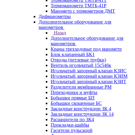
Термоманометр ТМТБ-41Т
Термоманометр ТМТБ-41Р
Манометр с термометром ДМТ
Дифманометры
Дополнительное оборудование для
манометров
Назад
Дополнительное оборудование для
манометров
Краны трехходовые под манометр
Блок клапанный БК1
Отводы (петлевые трубки)
Вентиль игольчатый 15с54бк
Игольчатый запорный клапан КЗИС
Игольчатый запорный клапан КЗИМ
Игольчатый запорный клапан КЗИТ
Разделители мембранные РМ
Переходники и муфты
Бобышки прямые БП
Бобышки скошенные БС
Закладные конструкции ЗК 4
Закладные конструкции ЗК 14
Расширители по ЗК4
Прокладки-шайбы
Гасители пульсаций