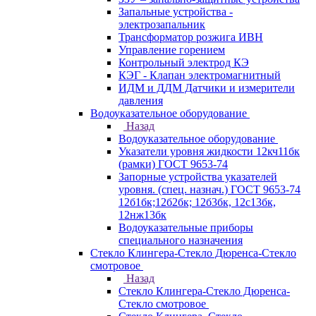
Запальные устройства -
электрозапальник
Трансформатор розжига ИВН
Управление горением
Контрольный электрод КЭ
КЭГ - Клапан электромагнитный
ИДМ и ДДМ Датчики и измерители
давления
Водоуказательное оборудование
Назад
Водоуказательное оборудование
Указатели уровня жидкости 12кч11бк
(рамки) ГОСТ 9653-74
Запорные устройства указателей
уровня. (спец. назнач.) ГОСТ 9653-74
12б1бк;12б2бк; 12б3бк, 12с13бк,
12нж13бк
Водоуказательные приборы
специального назначения
Стекло Клингера-Стекло Дюренса-Стекло
смотровое
Назад
Стекло Клингера-Стекло Дюренса-
Стекло смотровое