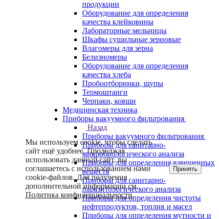
продукции
Оборудование для определения
качества клейковины
Лабораторные мельницы
Шкафы сушильные зерновые
Влагомеры для зерна
Белизномеры
Оборудование для определения
качества хлеба
Пробоотборники, щупы
Термоштанги
Черпаки, ковши
Медицинская техника
Приборы вакуумного фильтрования
Назад
Приборы вакуумного фильтрования
Мы используем cookie, чтобы сделать
Приборы для санитарно-
сайт ещё удобнее. Продолжая
микробиологического анализа
использовать данный сайт, вы
Приборы для определения взвешенных
соглашаетесь с использованием нами
Принять
веществ
cookie-файлов. Для получения
Приборы для санитарно-
дополнительной информации см.
паразитологического анализа
Политика конфиденциальности
.
Приборы для определения чистоты
нефтепродуктов, топлив и масел
Приборы для определения мутности и