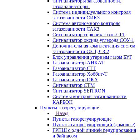
Сигнализаторы загазованности,
газоанализаторы
Система индивидуального контроля
загазованности СИКЗ
Система автономного контроля
загазованности САКЗ
Сигнализатор горючих газов-СГГ
Сигнализатор оксида углерода СОУ-1
Дополнительная комплектация систем
загазованности СЗ-1, СЗ-2
Блок управления угарным газом БУГ
Газоанализатор АНКАТ
Газоанализатор СТГ
Газоанализатор Хоббит-Т
Газоанализатор ОКА
Сигнализатор СТМ
Сигнализатор SEITRON
Системы контроля загазованности
КАРБОН
Пункты газорегулирующие
Назад
Пункты газорегулирующие
Пункты газорегулирующий (домовые)
ГРПШ с одной линией редуцирования
и байпасом