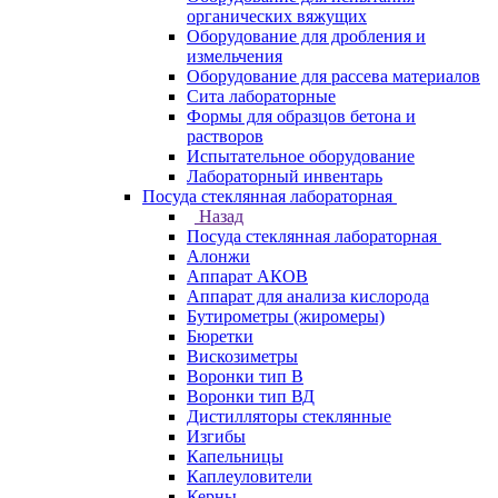
органических вяжущих
Оборудование для дробления и
измельчения
Оборудование для рассева материалов
Сита лабораторные
Формы для образцов бетона и
растворов
Испытательное оборудование
Лабораторный инвентарь
Посуда стеклянная лабораторная
Назад
Посуда стеклянная лабораторная
Алонжи
Аппарат АКОВ
Аппарат для анализа кислорода
Бутирометры (жиромеры)
Бюретки
Вискозиметры
Воронки тип В
Воронки тип ВД
Дистилляторы стеклянные
Изгибы
Капельницы
Каплеуловители
Керны