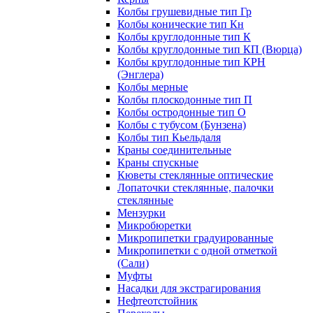
Колбы грушевидные тип Гр
Колбы конические тип Кн
Колбы круглодонные тип К
Колбы круглодонные тип КП (Вюрца)
Колбы круглодонные тип КРН
(Энглера)
Колбы мерные
Колбы плоскодонные тип П
Колбы остродонные тип О
Колбы с тубусом (Бунзена)
Колбы тип Кьельдаля
Краны соединительные
Краны спускные
Кюветы стеклянные оптические
Лопаточки стеклянные, палочки
стеклянные
Мензурки
Микробюретки
Микропипетки градуированные
Микропипетки с одной отметкой
(Сали)
Муфты
Насадки для экстрагирования
Нефтеотстойник