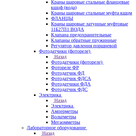
Краны шаровые стальные фланцевые
кшцф (вода)
Краны шаровые стальные муфта кшцм
ФЛАНЦЫ
Краны шаровые латунные муфтовые
11Б27П1 ВОДА
Клапана предохранительные
Клапаны обратные пружинные
Регулятор давления поршневой
Фотодатчики (фотореле)
Назад
Фотодатчики (фотореле)
Фотореле ФР
Фотодатчик ФД
Фотодатчик ФДСА
Фотодатчики ФДА
Фотодатчик ФДС
Электрика
Назад
Электрика
Амперметры
Вольтметры
Мегаомметры
Лабораторное оборудование
Назад