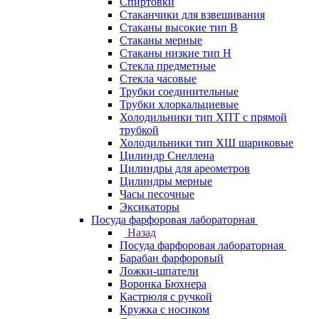
Спиртовки
Стаканчики для взвешивания
Стаканы высокие тип В
Стаканы мерные
Стаканы низкие тип Н
Стекла предметные
Стекла часовые
Трубки соединительные
Трубки хлоркальциевые
Холодильники тип ХПТ с прямой
трубкой
Холодильники тип ХШ шариковые
Цилиндр Снеллена
Цилиндры для ареометров
Цилиндры мерные
Часы песочные
Эксикаторы
Посуда фарфоровая лабораторная
Назад
Посуда фарфоровая лабораторная
Барабан фарфоровый
Ложки-шпатели
Воронка Бюхнера
Кастрюля с ручкой
Кружка с носиком