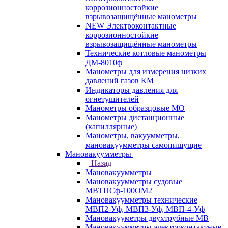
коррозионностойкие
взрывозащищённые манометры
NEW Электроконтактные
коррозионностойкие
взрывозащищённые манометры
Технические котловые манометры
ДМ-8010ф
Манометры для измерения низких
давлений газов КМ
Индикаторы давления для
огнетушителей
Манометры образцовые МО
Манометры дистанционные
(капиллярные)
Манометры, вакуумметры,
мановакуумметры самопишущие
Мановакуумметры
Назад
Мановакуумметры
Мановакуумметры судовые
МВТПСф-100ОМ2
Мановакуумметры технические
МВП2-Уф, МВП3-Уф, МВП-4-Уф
Мановакууметры двухтрубные МВ
Мановакуумметры электроконтактные