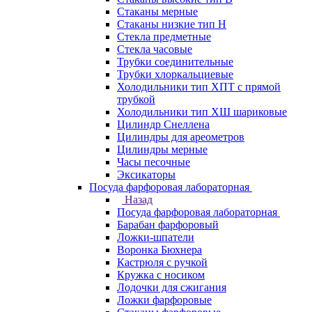
Стаканы мерные
Стаканы низкие тип Н
Стекла предметные
Стекла часовые
Трубки соединительные
Трубки хлоркальциевые
Холодильники тип ХПТ с прямой
трубкой
Холодильники тип ХШ шариковые
Цилиндр Снеллена
Цилиндры для ареометров
Цилиндры мерные
Часы песочные
Эксикаторы
Посуда фарфоровая лабораторная
Назад
Посуда фарфоровая лабораторная
Барабан фарфоровый
Ложки-шпатели
Воронка Бюхнера
Кастрюля с ручкой
Кружка с носиком
Лодочки для сжигания
Ложки фарфоровые