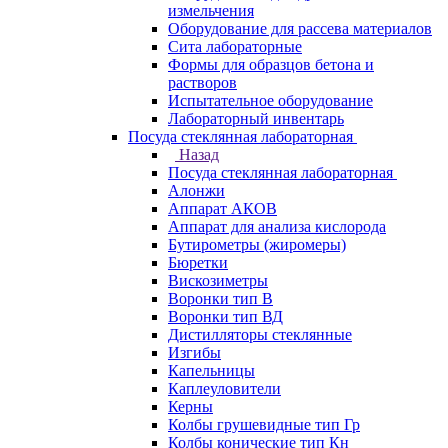
измельчения
Оборудование для рассева материалов
Сита лабораторные
Формы для образцов бетона и
растворов
Испытательное оборудование
Лабораторный инвентарь
Посуда стеклянная лабораторная
Назад
Посуда стеклянная лабораторная
Алонжи
Аппарат АКОВ
Аппарат для анализа кислорода
Бутирометры (жиромеры)
Бюретки
Вискозиметры
Воронки тип В
Воронки тип ВД
Дистилляторы стеклянные
Изгибы
Капельницы
Каплеуловители
Керны
Колбы грушевидные тип Гр
Колбы конические тип Кн