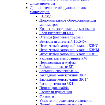
Дифманометры
Дополнительное оборудование для
манометров
Назад
Дополнительное оборудование для
манометров
Краны трехходовые под манометр
Блок клапанный БК1
Отводы (петлевые трубки)
Вентиль игольчатый 15с54бк
Игольчатый запорный клапан КЗИС
Игольчатый запорный клапан КЗИМ
Игольчатый запорный клапан КЗИТ
Разделители мембранные РМ
Переходники и муфты
Бобышки прямые БП
Бобышки скошенные БС
Закладные конструкции ЗК 4
Закладные конструкции ЗК 14
Расширители по ЗК4
Прокладки-шайбы
Гасители пульсаций
Фитинги
Указатели предельного давления
Демпфирующие жидкости