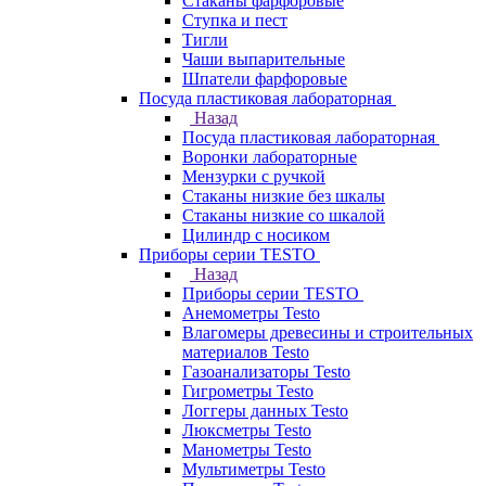
Стаканы фарфоровые
Ступка и пест
Тигли
Чаши выпарительные
Шпатели фарфоровые
Посуда пластиковая лабораторная
Назад
Посуда пластиковая лабораторная
Воронки лабораторные
Мензурки с ручкой
Стаканы низкие без шкалы
Стаканы низкие со шкалой
Цилиндр с носиком
Приборы серии TESTO
Назад
Приборы серии TESTO
Анемометры Testo
Влагомеры древесины и строительных
материалов Testo
Газоанализаторы Testo
Гигрометры Testo
Логгеры данных Testo
Люксметры Testo
Манометры Testo
Мультиметры Testo