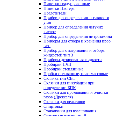
Пипетки градуированные
Пипетки Пастера
Поглотители
Прибор для определения активности
угля
Прибор для определения летучих
кислот
Прибор для определения нитрозамина
Приборы для отбора и хранения проб
газа
Прибор для отмеривания и отбора
жидкостей тип 3
Приборы дозирования жидкости
Пробирки ПЧП
Пробирки стеклянные
Пробки стеклянные, пластмассовые
Склянка тип СВТ
Склянки для инкубации при
определении БПК
Склянки для промывания и очистки
газов (Дрекселя)
Склянки для реактивов
Спиртовки
Стаканчики для взвешивания
Стаканы высокие тип В