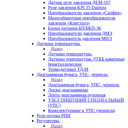
Датчик реле давления ДЕМ-107
Реле давления KPI 35 Danfoss
Преобразователи давления «Сапфир»
Малогабаритные преобразователи
давления «Кристалл»
Блоки питания БП/БКП-36
Преобразователи давления ДМЭ
Преобразователь давления МПЭ
Датчики температуры
Назад
Датчики температуры
Датчики температуры ДТКБ камерные
биметаллические
Термодатчики ТД-М
Диаграммная бумага, УПС, чернила
Назад
Диаграммная бумага, УПС, чернила
Диски диаграммные
Лента диаграммная рулонная
УЗЕЛ ПИШУЩИЙ СПЕЦИАЛЬНЫЙ
(УПС)
Комплектующие к УПС (чернила)
Реле потока РПИ
Регуляторы
Назад