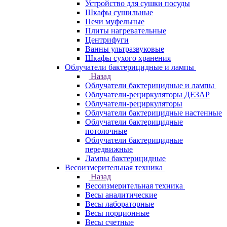
Устройство для сушки посуды
Шкафы сушильные
Печи муфельные
Плиты нагревательные
Центрифуги
Ванны ультразвуковые
Шкафы сухого хранения
Облучатели бактерицидные и лампы
Назад
Облучатели бактерицидные и лампы
Облучатели-рециркуляторы ДЕЗАР
Облучатели-рециркуляторы
Облучатели бактерицидные настенные
Облучатели бактерицидные
потолочные
Облучатели бактерицидные
передвижные
Лампы бактерицидные
Весоизмерительная техника
Назад
Весоизмерительная техника
Весы аналитические
Весы лабораторные
Весы порционные
Весы счетные