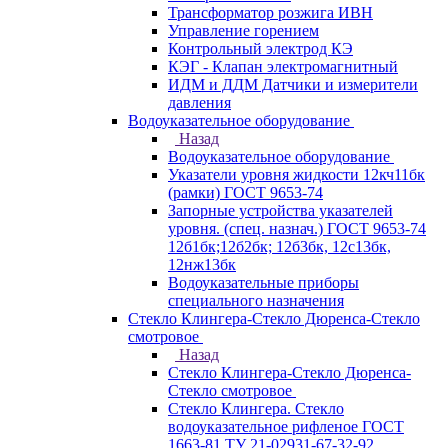
Трансформатор розжига ИВН
Управление горением
Контрольный электрод КЭ
КЭГ - Клапан электромагнитный
ИДМ и ДДМ Датчики и измерители
давления
Водоуказательное оборудование
Назад
Водоуказательное оборудование
Указатели уровня жидкости 12кч11бк
(рамки) ГОСТ 9653-74
Запорные устройства указателей
уровня. (спец. назнач.) ГОСТ 9653-74
12б1бк;12б2бк; 12б3бк, 12с13бк,
12нж13бк
Водоуказательные приборы
специального назначения
Стекло Клингера-Стекло Дюренса-Стекло
смотровое
Назад
Стекло Клингера-Стекло Дюренса-
Стекло смотровое
Стекло Клингера. Стекло
водоуказательное рифленое ГОСТ
1663-81 ТУ 21-02931-67-32-92