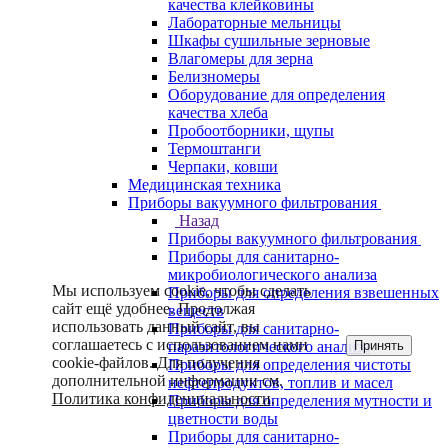
качества клейковины
Лабораторные мельницы
Шкафы сушильные зерновые
Влагомеры для зерна
Белизномеры
Оборудование для определения
качества хлеба
Пробоотборники, щупы
Термоштанги
Черпаки, ковши
Медицинская техника
Приборы вакуумного фильтрования
Назад
Приборы вакуумного фильтрования
Приборы для санитарно-
микробиологического анализа
Мы используем cookie, чтобы сделать
Приборы для определения взвешенных
сайт ещё удобнее. Продолжая
веществ
использовать данный сайт, вы
Приборы для санитарно-
соглашаетесь с использованием нами
Принять
паразитологического анализа
cookie-файлов. Для получения
Приборы для определения чистоты
дополнительной информации см.
нефтепродуктов, топлив и масел
Политика конфиденциальности
.
Приборы для определения мутности и
цветности воды
Приборы для санитарно-