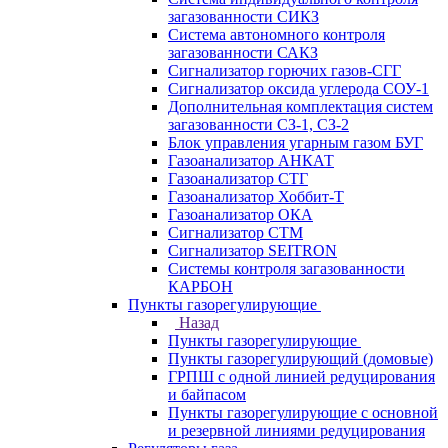
загазованности СИКЗ
Система автономного контроля
загазованности САКЗ
Сигнализатор горючих газов-СГГ
Сигнализатор оксида углерода СОУ-1
Дополнительная комплектация систем
загазованности СЗ-1, СЗ-2
Блок управления угарным газом БУГ
Газоанализатор АНКАТ
Газоанализатор СТГ
Газоанализатор Хоббит-Т
Газоанализатор ОКА
Сигнализатор СТМ
Сигнализатор SEITRON
Системы контроля загазованности
КАРБОН
Пункты газорегулирующие
Назад
Пункты газорегулирующие
Пункты газорегулирующий (домовые)
ГРПШ с одной линией редуцирования
и байпасом
Пункты газорегулирующие с основной
и резервной линиями редуцирования