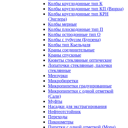
Колбы круглодонные тип К
Колбы круглодонные тип КП (Вюрца)
Колбы круглодонные тип КРН
(Энглера)
Колбы мерные
Колбы плоскодонные тип П
Колбы остродонные тип О
Колбы с тубусом (Бунзена)
Колбы тип Кьельдаля
Краны соединительные
Краны спускные
Кюветы стеклянные оптические
Лопаточки стеклянные, палочки
стеклянные
Мензурки
Микробюретки
Микропипетки градуированные
Микропипетки с одной отметкой
(Сали)
Муфты
Насадки для экстрагирования
Нефтеотстойник
Переходы
Пикнометры
Пипетки с одной отметкой (Мора)