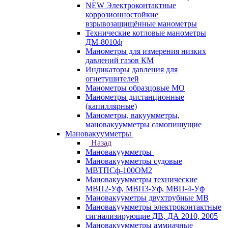
NEW Электроконтактные
коррозионностойкие
взрывозащищённые манометры
Технические котловые манометры
ДМ-8010ф
Манометры для измерения низких
давлений газов КМ
Индикаторы давления для
огнетушителей
Манометры образцовые МО
Манометры дистанционные
(капиллярные)
Манометры, вакуумметры,
мановакуумметры самопишущие
Мановакуумметры
Назад
Мановакуумметры
Мановакуумметры судовые
МВТПСф-100ОМ2
Мановакуумметры технические
МВП2-Уф, МВП3-Уф, МВП-4-Уф
Мановакууметры двухтрубные МВ
Мановакуумметры электроконтактные
сигнализирующие ДВ, ДА 2010, 2005
Мановакуумметры аммиачные