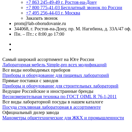
+7 863 245-49-49
г. Ростов-на-Дону
+7 800 775-41-03
Бесплатный звонок по России
+7 495 256-44-03
г. Москва
Заказать звонок
prom@lab-oborudovanie.ru
344068, г. Ростов-на-Дону, пр. М. Нагибина, д. 33А/47 оф.
Пн. – Пт.: с 8:00 до 17:00
Самый широкий ассортимент на Юге России
Лабораторная мебель Simple-pro всех модификаций
Все виды необходимых приборов
Приборы и оборудование для пищевых лабораторий
Прямые поставки с заводов
Приборы и оборудование для строительных лабораторий
Ведущие Российские и иностранные бренды
Весоизмерительная техника по ГОСТ OIML R 76-1-2011
Все виды лабораторной посуды в нашем каталоге
Посуда стеклянная лабораторная в ассортименте
Официальный дилер завода
Манометры общетехнические для ЖКХ и промышленности