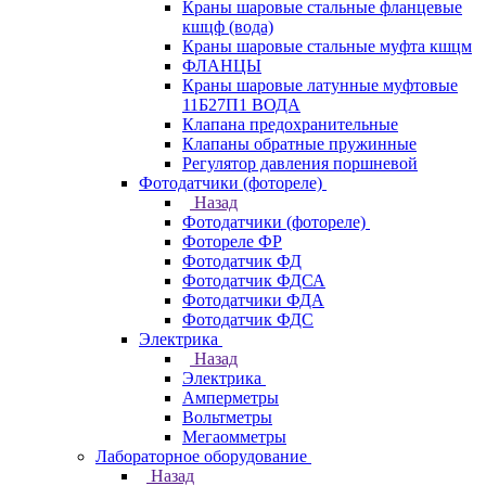
Краны шаровые стальные фланцевые
кшцф (вода)
Краны шаровые стальные муфта кшцм
ФЛАНЦЫ
Краны шаровые латунные муфтовые
11Б27П1 ВОДА
Клапана предохранительные
Клапаны обратные пружинные
Регулятор давления поршневой
Фотодатчики (фотореле)
Назад
Фотодатчики (фотореле)
Фотореле ФР
Фотодатчик ФД
Фотодатчик ФДСА
Фотодатчики ФДА
Фотодатчик ФДС
Электрика
Назад
Электрика
Амперметры
Вольтметры
Мегаомметры
Лабораторное оборудование
Назад