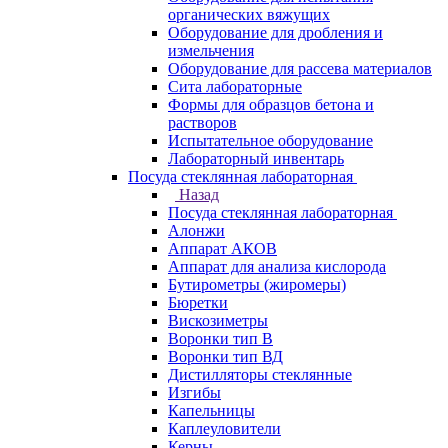
органических вяжущих
Оборудование для дробления и
измельчения
Оборудование для рассева материалов
Сита лабораторные
Формы для образцов бетона и
растворов
Испытательное оборудование
Лабораторный инвентарь
Посуда стеклянная лабораторная
Назад
Посуда стеклянная лабораторная
Алонжи
Аппарат АКОВ
Аппарат для анализа кислорода
Бутирометры (жиромеры)
Бюретки
Вискозиметры
Воронки тип В
Воронки тип ВД
Дистилляторы стеклянные
Изгибы
Капельницы
Каплеуловители
Керны