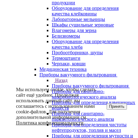
продукции
Оборудование для определения
качества клейковины
Лабораторные мельницы
Шкафы сушильные зерновые
Влагомеры для зерна
Белизномеры
Оборудование для определения
качества хлеба
Пробоотборники, щупы
Термоштанги
Черпаки, ковши
Медицинская техника
Приборы вакуумного фильтрования
Назад
Приборы вакуумного фильтрования
Мы используем cookie, чтобы сделать
Приборы для санитарно-
сайт ещё удобнее. Продолжая
микробиологического анализа
использовать данный сайт, вы
Приборы для определения взвешенных
соглашаетесь с использованием нами
Принять
веществ
cookie-файлов. Для получения
Приборы для санитарно-
дополнительной информации см.
паразитологического анализа
Политика конфиденциальности
.
Приборы для определения чистоты
нефтепродуктов, топлив и масел
Приборы для определения мутности и