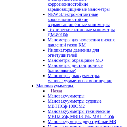
коррозионностойкие
взрывозащищённые манометры
NEW Электроконтактные
коррозионностойкие
взрывозащищённые манометры
Технические котловые манометры
ДМ-8010ф
Манометры для измерения низких
давлений газов КМ
Индикаторы давления для
огнетушителей
Манометры образцовые МО
Манометры дистанционные
(капиллярные)
Манометры, вакуумметры,
мановакуумметры самопишущие
Мановакуумметры
Назад
Мановакуумметры
Мановакуумметры судовые
МВТПСф-100ОМ2
Мановакуумметры технические
МВП2-Уф, МВП3-Уф, МВП-4-Уф
Мановакууметры двухтрубные МВ
Мановакуумметры электроконтактные