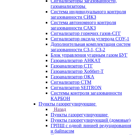
Сигнализаторы загазованности,
газоанализаторы
Система индивидуального контроля
загазованности СИКЗ
Система автономного контроля
загазованности САКЗ
Сигнализатор горючих газов-СГГ
Сигнализатор оксида углерода СОУ-1
Дополнительная комплектация систем
загазованности СЗ-1, СЗ-2
Блок управления угарным газом БУГ
Газоанализатор АНКАТ
Газоанализатор СТГ
Газоанализатор Хоббит-Т
Газоанализатор ОКА
Сигнализатор СТМ
Сигнализатор SEITRON
Системы контроля загазованности
КАРБОН
Пункты газорегулирующие
Назад
Пункты газорегулирующие
Пункты газорегулирующий (домовые)
ГРПШ с одной линией редуцирования
и байпасом