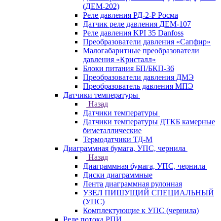
(ДЕМ-202)
Реле давления РД-2-Р Росма
Датчик реле давления ДЕМ-107
Реле давления KPI 35 Danfoss
Преобразователи давления «Сапфир»
Малогабаритные преобразователи
давления «Кристалл»
Блоки питания БП/БКП-36
Преобразователи давления ДМЭ
Преобразователь давления МПЭ
Датчики температуры
Назад
Датчики температуры
Датчики температуры ДТКБ камерные
биметаллические
Термодатчики ТД-М
Диаграммная бумага, УПС, чернила
Назад
Диаграммная бумага, УПС, чернила
Диски диаграммные
Лента диаграммная рулонная
УЗЕЛ ПИШУЩИЙ СПЕЦИАЛЬНЫЙ
(УПС)
Комплектующие к УПС (чернила)
Реле потока РПИ