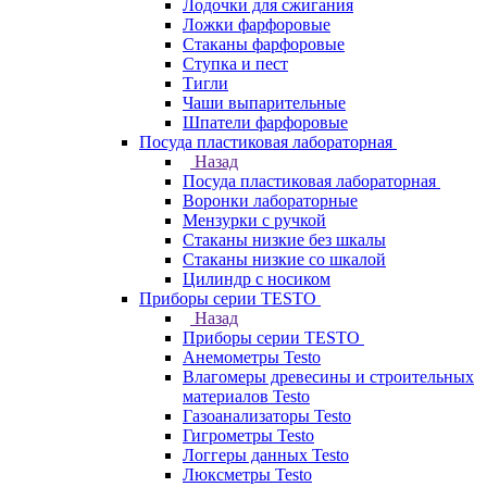
Лодочки для сжигания
Ложки фарфоровые
Стаканы фарфоровые
Ступка и пест
Тигли
Чаши выпарительные
Шпатели фарфоровые
Посуда пластиковая лабораторная
Назад
Посуда пластиковая лабораторная
Воронки лабораторные
Мензурки с ручкой
Стаканы низкие без шкалы
Стаканы низкие со шкалой
Цилиндр с носиком
Приборы серии TESTO
Назад
Приборы серии TESTO
Анемометры Testo
Влагомеры древесины и строительных
материалов Testo
Газоанализаторы Testo
Гигрометры Testo
Логгеры данных Testo
Люксметры Testo