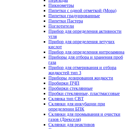
Переходы
Пикнометры
Пипетки с одной отметкой (Мора)
Пипетки градуированные
Пипетки Пастера
Поглотители
Прибор для определения активности
угля
Прибор для определения летучих
кислот
Прибор для определения нитрозамина
Приборы для отбора и хранения проб
газа
Прибор для отмеривания и отбора
жидкостей тип 3
Приборы дозирования жидкости
Пробирки ПЧП
Пробирки стеклянные
Пробки стеклянные, пластмассовые
Склянка тип СВТ
Склянки для инкубации при
определении БПК
Склянки для промывания и очистки
газов (Дрекселя)
Склянки для реактивов