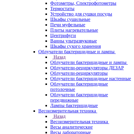
Фотометры, Спектрофотометры
Термостаты
Устройство для сушки посуды
Шкафы сушильные
Печи муфельные
Плиты нагревательные
Центрифуги
Ванны ультразвуковые
Шкафы сухого хранения
Облучатели бактерицидные и лампы
Назад
Облучатели бактерицидные и лампы
Облучатели-рециркуляторы ДЕЗАР
Облучатели-рециркуляторы
Облучатели бактерицидные настенные
Облучатели бактерицидные
потолочные
Облучатели бактерицидные
передвижные
Лампы бактерицидные
Весоизмерительная техника
Назад
Весоизмерительная техника
Весы аналитические
Весы лабораторные