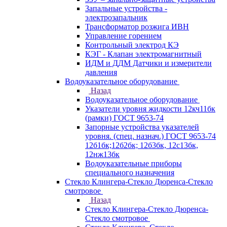
Запальные устройства -
электрозапальник
Трансформатор розжига ИВН
Управление горением
Контрольный электрод КЭ
КЭГ - Клапан электромагнитный
ИДМ и ДДМ Датчики и измерители
давления
Водоуказательное оборудование
Назад
Водоуказательное оборудование
Указатели уровня жидкости 12кч11бк
(рамки) ГОСТ 9653-74
Запорные устройства указателей
уровня. (спец. назнач.) ГОСТ 9653-74
12б1бк;12б2бк; 12б3бк, 12с13бк,
12нж13бк
Водоуказательные приборы
специального назначения
Стекло Клингера-Стекло Дюренса-Стекло
смотровое
Назад
Стекло Клингера-Стекло Дюренса-
Стекло смотровое