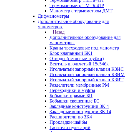
Термоманометр ТМТБ-41Т
Термоманометр ТМТБ-41Р
Манометр с термометром ДМТ
Дифманометры
Дополнительное оборудование для
манометров
Назад
Дополнительное оборудование для
манометров
Краны трехходовые под манометр
Блок клапанный БК1
Отводы (петлевые трубки)
Вентиль игольчатый 15с54бк
Игольчатый запорный клапан КЗИС
Игольчатый запорный клапан КЗИМ
Игольчатый запорный клапан КЗИТ
Разделители мембранные РМ
Переходники и муфты
Бобышки прямые БП
Бобышки скошенные БС
Закладные конструкции ЗК 4
Закладные конструкции ЗК 14
Расширители по ЗК4
Прокладки-шайбы
Гасители пульсаций