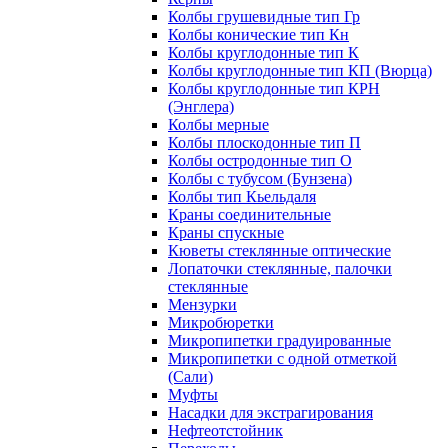
Колбы грушевидные тип Гр
Колбы конические тип Кн
Колбы круглодонные тип К
Колбы круглодонные тип КП (Вюрца)
Колбы круглодонные тип КРН
(Энглера)
Колбы мерные
Колбы плоскодонные тип П
Колбы остродонные тип О
Колбы с тубусом (Бунзена)
Колбы тип Кьельдаля
Краны соединительные
Краны спускные
Кюветы стеклянные оптические
Лопаточки стеклянные, палочки
стеклянные
Мензурки
Микробюретки
Микропипетки градуированные
Микропипетки с одной отметкой
(Сали)
Муфты
Насадки для экстрагирования
Нефтеотстойник