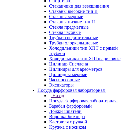
Спиртовки
Стаканчики для взвешивания
Стаканы высокие тип В
Стаканы мерные
Стаканы низкие тип Н
Стекла предметные
Стекла часовые
Трубки соединительные
Трубки хлоркальциевые
Холодильники тип ХПТ с прямой
трубкой
Холодильники тип ХШ шариковые
Цилиндр Снеллена
Цилиндры для ареометров
Цилиндры мерные
Часы песочные
Эксикаторы
Посуда фарфоровая лабораторная
Назад
Посуда фарфоровая лабораторная
Барабан фарфоровый
Ложки-шпатели
Воронка Бюхнера
Кастрюля с ручкой
Кружка с носиком