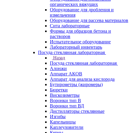
органических вяжущих
Оборудование для дробления и
измельчения
Оборудование для рассева материалов
Сита лабораторные
Формы для образцов бетона и
растворов
Испытательное оборудование
Лабораторный инвентарь
Посуда стеклянная лабораторная
Назад
Посуда стеклянная лабораторная
Алонжи
Аппарат АКОВ
Аппарат для анализа кислорода
Бутирометры (жиромеры)
Бюретки
Вискозиметры
Воронки тип В
Воронки тип ВД
Дистилляторы стеклянные
Изгибы
Капельницы
Каплеуловители
Керны