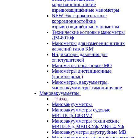
коррозионностойкие
взрывозащищённые манометры
NEW Электроконтактные
коррозионностойкие
взрывозащищённые манометры
Технические котловые манометры
ДМ-8010ф
Манометры для измерения низких
давлений газов КМ
Индикаторы давления для
огнетушителей
Манометры образцовые МО
Манометры дистанционные
(капиллярные)
Манометры, вакуумметры,
мановакуумметры самопишущие
Мановакуумметры
Назад
Мановакуумметры
Мановакуумметры судовые
МВТПСф-100ОМ2
Мановакуумметры технические
МВП2-Уф, МВП3-Уф, МВП-4-Уф
Мановакууметры двухтрубные МВ
Мановакуумметры электроконтактные