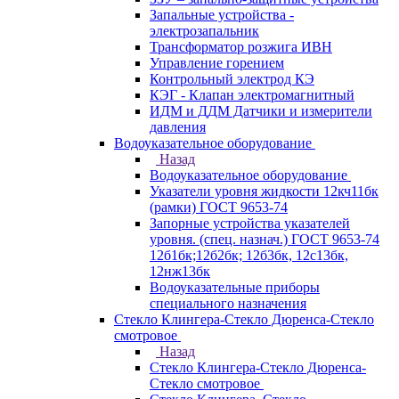
Запальные устройства -
электрозапальник
Трансформатор розжига ИВН
Управление горением
Контрольный электрод КЭ
КЭГ - Клапан электромагнитный
ИДМ и ДДМ Датчики и измерители
давления
Водоуказательное оборудование
Назад
Водоуказательное оборудование
Указатели уровня жидкости 12кч11бк
(рамки) ГОСТ 9653-74
Запорные устройства указателей
уровня. (спец. назнач.) ГОСТ 9653-74
12б1бк;12б2бк; 12б3бк, 12с13бк,
12нж13бк
Водоуказательные приборы
специального назначения
Стекло Клингера-Стекло Дюренса-Стекло
смотровое
Назад
Стекло Клингера-Стекло Дюренса-
Стекло смотровое