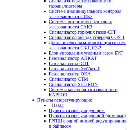
Сигнализаторы загазованности,
газоанализаторы
Система индивидуального контроля
загазованности СИКЗ
Система автономного контроля
загазованности САКЗ
Сигнализатор горючих газов-СГГ
Сигнализатор оксида углерода СОУ-1
Дополнительная комплектация систем
загазованности СЗ-1, СЗ-2
Блок управления угарным газом БУГ
Газоанализатор АНКАТ
Газоанализатор СТГ
Газоанализатор Хоббит-Т
Газоанализатор ОКА
Сигнализатор СТМ
Сигнализатор SEITRON
Системы контроля загазованности
КАРБОН
Пункты газорегулирующие
Назад
Пункты газорегулирующие
Пункты газорегулирующий (домовые)
ГРПШ с одной линией редуцирования
и байпасом