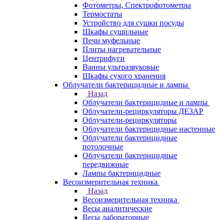
Фотометры, Спектрофотометры
Термостаты
Устройство для сушки посуды
Шкафы сушильные
Печи муфельные
Плиты нагревательные
Центрифуги
Ванны ультразвуковые
Шкафы сухого хранения
Облучатели бактерицидные и лампы
Назад
Облучатели бактерицидные и лампы
Облучатели-рециркуляторы ДЕЗАР
Облучатели-рециркуляторы
Облучатели бактерицидные настенные
Облучатели бактерицидные
потолочные
Облучатели бактерицидные
передвижные
Лампы бактерицидные
Весоизмерительная техника
Назад
Весоизмерительная техника
Весы аналитические
Весы лабораторные