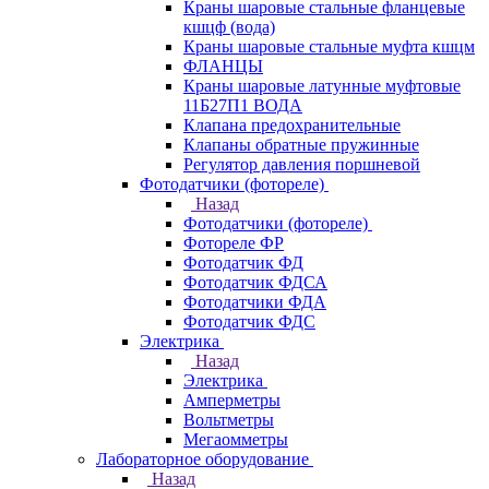
Краны шаровые стальные фланцевые
кшцф (вода)
Краны шаровые стальные муфта кшцм
ФЛАНЦЫ
Краны шаровые латунные муфтовые
11Б27П1 ВОДА
Клапана предохранительные
Клапаны обратные пружинные
Регулятор давления поршневой
Фотодатчики (фотореле)
Назад
Фотодатчики (фотореле)
Фотореле ФР
Фотодатчик ФД
Фотодатчик ФДСА
Фотодатчики ФДА
Фотодатчик ФДС
Электрика
Назад
Электрика
Амперметры
Вольтметры
Мегаомметры
Лабораторное оборудование
Назад