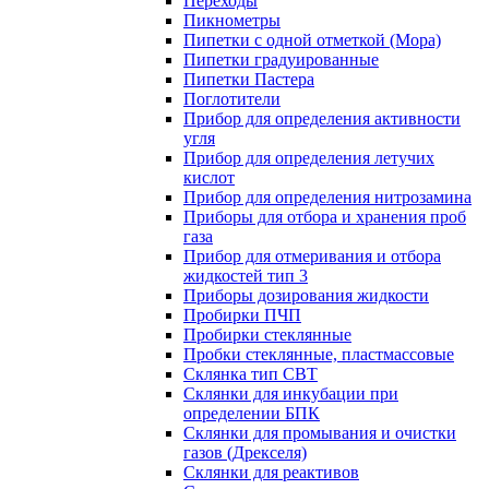
Переходы
Пикнометры
Пипетки с одной отметкой (Мора)
Пипетки градуированные
Пипетки Пастера
Поглотители
Прибор для определения активности
угля
Прибор для определения летучих
кислот
Прибор для определения нитрозамина
Приборы для отбора и хранения проб
газа
Прибор для отмеривания и отбора
жидкостей тип 3
Приборы дозирования жидкости
Пробирки ПЧП
Пробирки стеклянные
Пробки стеклянные, пластмассовые
Склянка тип СВТ
Склянки для инкубации при
определении БПК
Склянки для промывания и очистки
газов (Дрекселя)
Склянки для реактивов