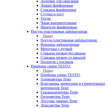
Лодочки для сжигания
Ложки фарфоровые
Стаканы фарфоровые
Ступка и пест
Тигли
Чаши выпарительные
Шпатели фарфоровые
Посуда пластиковая лабораторная
Назад
Посуда пластиковая лабораторная
Воронки лабораторные
Мензурки с ручкой
Стаканы низкие без шкалы
Стаканы низкие со шкалой
Цилиндр с носиком
Приборы серии TESTO
Назад
Приборы серии TESTO
Анемометры Testo
Влагомеры древесины и строительных
материалов Testo
Газоанализаторы Testo
Гигрометры Testo
Логгеры данных Testo
Люксметры Testo