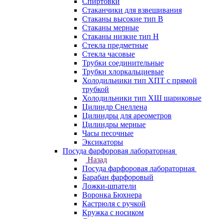
Спиртовки
Стаканчики для взвешивания
Стаканы высокие тип В
Стаканы мерные
Стаканы низкие тип Н
Стекла предметные
Стекла часовые
Трубки соединительные
Трубки хлоркальциевые
Холодильники тип ХПТ с прямой
трубкой
Холодильники тип ХШ шариковые
Цилиндр Снеллена
Цилиндры для ареометров
Цилиндры мерные
Часы песочные
Эксикаторы
Посуда фарфоровая лабораторная
Назад
Посуда фарфоровая лабораторная
Барабан фарфоровый
Ложки-шпатели
Воронка Бюхнера
Кастрюля с ручкой
Кружка с носиком