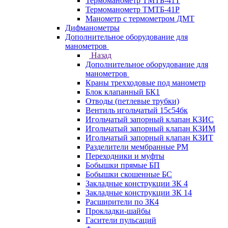
Термоманометр ТМТБ-41Т
Термоманометр ТМТБ-41Р
Манометр с термометром ДМТ
Дифманометры
Дополнительное оборудование для
манометров
Назад
Дополнительное оборудование для
манометров
Краны трехходовые под манометр
Блок клапанный БК1
Отводы (петлевые трубки)
Вентиль игольчатый 15с54бк
Игольчатый запорный клапан КЗИС
Игольчатый запорный клапан КЗИМ
Игольчатый запорный клапан КЗИТ
Разделители мембранные РМ
Переходники и муфты
Бобышки прямые БП
Бобышки скошенные БС
Закладные конструкции ЗК 4
Закладные конструкции ЗК 14
Расширители по ЗК4
Прокладки-шайбы
Гасители пульсаций