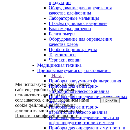
продукции
Оборудование для определения
качества клейковины
Лабораторные мельницы
Шкафы сушильные зерновые
Влагомеры для зерна
Белизномеры
Оборудование для определения
качества хлеба
Пробоотборники, щупы
Термоштанги
Черпаки, ковши
Медицинская техника
Приборы вакуумного фильтрования
Назад
Приборы вакуумного фильтрования
Мы используем cookie, чтобы сделать
Приборы для санитарно-
сайт ещё удобнее. Продолжая
микробиологического анализа
использовать данный сайт, вы
Приборы для определения взвешенных
соглашаетесь с использованием нами
Принять
веществ
cookie-файлов. Для получения
Приборы для санитарно-
дополнительной информации см.
паразитологического анализа
Политика конфиденциальности
.
Приборы для определения чистоты
нефтепродуктов, топлив и масел
Приборы для определения мутности и