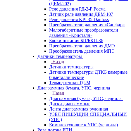
(ДЕМ-202)
Реле давления РД-2-Р Росма
Датчик реле давления ДЕМ-107
Реле давления KPI 35 Danfoss
Преобразователи давления «Сапфир»
Малогабаритные преобразователи
давления «Кристалл»
Блоки питания БП/БКП-36
Преобразователи давления ДМЭ
Преобразователь давления МПЭ
Датчики температуры
Назад
Датчики температуры
Датчики температуры ДТКБ камерные
биметаллические
Термодатчики ТД-М
Диаграммная бумага, УПС, чернила
Назад
Диаграммная бумага, УПС, чернила
Диски диаграммные
Лента диаграммная рулонная
УЗЕЛ ПИШУЩИЙ СПЕЦИАЛЬНЫЙ
(УПС)
Комплектующие к УПС (чернила)
Реле потока РПИ