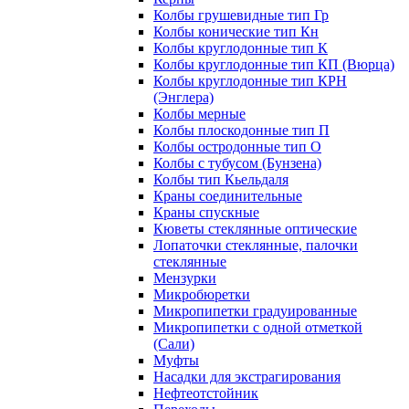
Колбы грушевидные тип Гр
Колбы конические тип Кн
Колбы круглодонные тип К
Колбы круглодонные тип КП (Вюрца)
Колбы круглодонные тип КРН
(Энглера)
Колбы мерные
Колбы плоскодонные тип П
Колбы остродонные тип О
Колбы с тубусом (Бунзена)
Колбы тип Кьельдаля
Краны соединительные
Краны спускные
Кюветы стеклянные оптические
Лопаточки стеклянные, палочки
стеклянные
Мензурки
Микробюретки
Микропипетки градуированные
Микропипетки с одной отметкой
(Сали)
Муфты
Насадки для экстрагирования
Нефтеотстойник