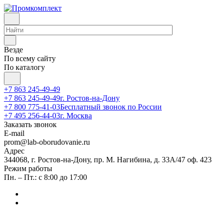
Везде
По всему сайту
По каталогу
+7 863 245-49-49
+7 863 245-49-49
г. Ростов-на-Дону
+7 800 775-41-03
Бесплатный звонок по России
+7 495 256-44-03
г. Москва
Заказать звонок
E-mail
prom@lab-oborudovanie.ru
Адрес
344068, г. Ростов-на-Дону, пр. М. Нагибина, д. 33А/47 оф. 423
Режим работы
Пн. – Пт.: с 8:00 до 17:00