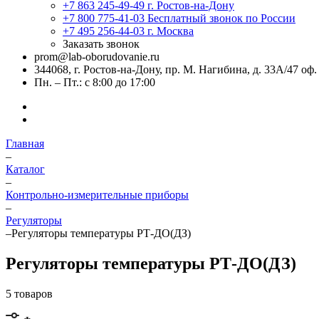
+7 863 245-49-49
г. Ростов-на-Дону
+7 800 775-41-03
Бесплатный звонок по России
+7 495 256-44-03
г. Москва
Заказать звонок
prom@lab-oborudovanie.ru
344068, г. Ростов-на-Дону, пр. М. Нагибина, д. 33А/47 оф.
Пн. – Пт.: с 8:00 до 17:00
Главная
–
Каталог
–
Контрольно-измерительные приборы
–
Регуляторы
–
Регуляторы температуры РТ-ДО(ДЗ)
Регуляторы температуры РТ-ДО(ДЗ)
5 товаров