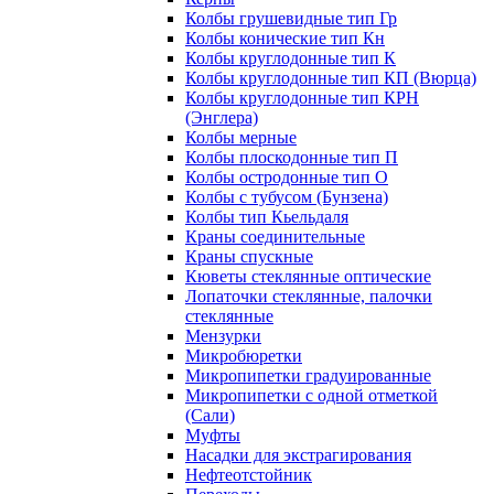
Колбы грушевидные тип Гр
Колбы конические тип Кн
Колбы круглодонные тип К
Колбы круглодонные тип КП (Вюрца)
Колбы круглодонные тип КРН
(Энглера)
Колбы мерные
Колбы плоскодонные тип П
Колбы остродонные тип О
Колбы с тубусом (Бунзена)
Колбы тип Кьельдаля
Краны соединительные
Краны спускные
Кюветы стеклянные оптические
Лопаточки стеклянные, палочки
стеклянные
Мензурки
Микробюретки
Микропипетки градуированные
Микропипетки с одной отметкой
(Сали)
Муфты
Насадки для экстрагирования
Нефтеотстойник