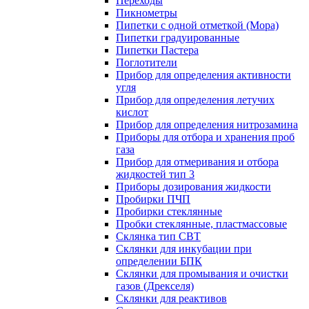
Переходы
Пикнометры
Пипетки с одной отметкой (Мора)
Пипетки градуированные
Пипетки Пастера
Поглотители
Прибор для определения активности
угля
Прибор для определения летучих
кислот
Прибор для определения нитрозамина
Приборы для отбора и хранения проб
газа
Прибор для отмеривания и отбора
жидкостей тип 3
Приборы дозирования жидкости
Пробирки ПЧП
Пробирки стеклянные
Пробки стеклянные, пластмассовые
Склянка тип СВТ
Склянки для инкубации при
определении БПК
Склянки для промывания и очистки
газов (Дрекселя)
Склянки для реактивов