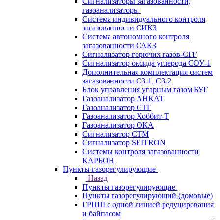
Сигнализаторы загазованности,
газоанализаторы
Система индивидуального контроля
загазованности СИКЗ
Система автономного контроля
загазованности САКЗ
Сигнализатор горючих газов-СГГ
Сигнализатор оксида углерода СОУ-1
Дополнительная комплектация систем
загазованности СЗ-1, СЗ-2
Блок управления угарным газом БУГ
Газоанализатор АНКАТ
Газоанализатор СТГ
Газоанализатор Хоббит-Т
Газоанализатор ОКА
Сигнализатор СТМ
Сигнализатор SEITRON
Системы контроля загазованности
КАРБОН
Пункты газорегулирующие
Назад
Пункты газорегулирующие
Пункты газорегулирующий (домовые)
ГРПШ с одной линией редуцирования
и байпасом