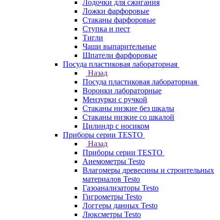
Лодочки для сжигания
Ложки фарфоровые
Стаканы фарфоровые
Ступка и пест
Тигли
Чаши выпарительные
Шпатели фарфоровые
Посуда пластиковая лабораторная
Назад
Посуда пластиковая лабораторная
Воронки лабораторные
Мензурки с ручкой
Стаканы низкие без шкалы
Стаканы низкие со шкалой
Цилиндр с носиком
Приборы серии TESTO
Назад
Приборы серии TESTO
Анемометры Testo
Влагомеры древесины и строительных
материалов Testo
Газоанализаторы Testo
Гигрометры Testo
Логгеры данных Testo
Люксметры Testo