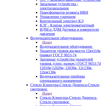
Запальные устройства -
электрозапальник
Трансформатор розжига ИВН
Управление горением
Контрольный электрод КЭ
КЭГ - Клапан электромагнитный
ИДМ и ДДМ Датчики и измерители
давления
Водоуказательное оборудование
Назад
Водоуказательное оборудование
Указатели уровня жидкости 12кч11бк
(рамки) ГОСТ 9653-74
Запорные устройства указателей
уровня. (спец. назнач.) ГОСТ 9653-74
12б1бк;12б2бк; 12б3бк, 12с13бк,
12нж13бк
Водоуказательные приборы
специального назначения
Стекло Клингера-Стекло Дюренса-Стекло
смотровое
Назад
Стекло Клингера-Стекло Дюренса-
Стекло смотровое