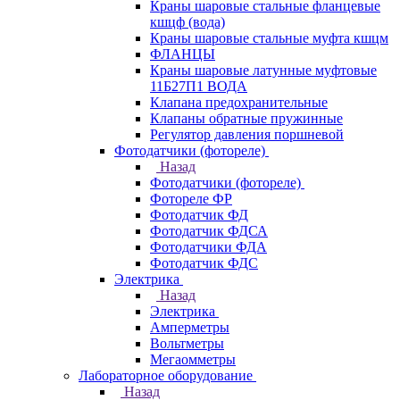
Краны шаровые стальные фланцевые
кшцф (вода)
Краны шаровые стальные муфта кшцм
ФЛАНЦЫ
Краны шаровые латунные муфтовые
11Б27П1 ВОДА
Клапана предохранительные
Клапаны обратные пружинные
Регулятор давления поршневой
Фотодатчики (фотореле)
Назад
Фотодатчики (фотореле)
Фотореле ФР
Фотодатчик ФД
Фотодатчик ФДСА
Фотодатчики ФДА
Фотодатчик ФДС
Электрика
Назад
Электрика
Амперметры
Вольтметры
Мегаомметры
Лабораторное оборудование
Назад