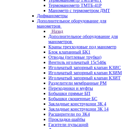
Термоманометр ТМТБ-41Т
Термоманометр ТМТБ-41Р
Манометр с термометром ДМТ
Дифманометры
Дополнительное оборудование для
манометров
Назад
Дополнительное оборудование для
манометров
Краны трехходовые под манометр
Блок клапанный БК1
Отводы (петлевые трубки)
Вентиль игольчатый 15с54бк
Игольчатый запорный клапан КЗИС
Игольчатый запорный клапан КЗИМ
Игольчатый запорный клапан КЗИТ
Разделители мембранные РМ
Переходники и муфты
Бобышки прямые БП
Бобышки скошенные БС
Закладные конструкции ЗК 4
Закладные конструкции ЗК 14
Расширители по ЗК4
Прокладки-шайбы
Гасители пульсаций