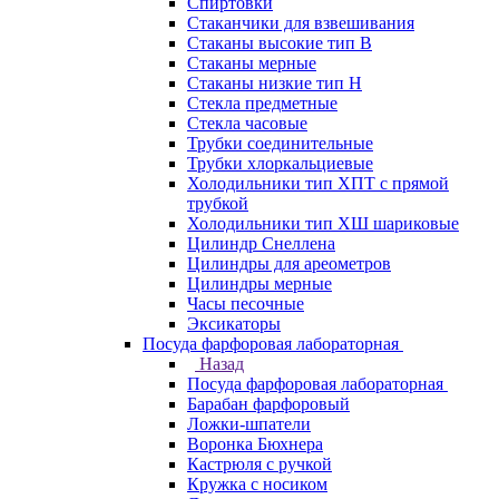
Спиртовки
Стаканчики для взвешивания
Стаканы высокие тип В
Стаканы мерные
Стаканы низкие тип Н
Стекла предметные
Стекла часовые
Трубки соединительные
Трубки хлоркальциевые
Холодильники тип ХПТ с прямой
трубкой
Холодильники тип ХШ шариковые
Цилиндр Снеллена
Цилиндры для ареометров
Цилиндры мерные
Часы песочные
Эксикаторы
Посуда фарфоровая лабораторная
Назад
Посуда фарфоровая лабораторная
Барабан фарфоровый
Ложки-шпатели
Воронка Бюхнера
Кастрюля с ручкой
Кружка с носиком