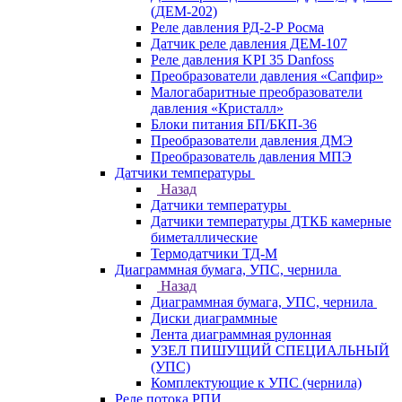
(ДЕМ-202)
Реле давления РД-2-Р Росма
Датчик реле давления ДЕМ-107
Реле давления KPI 35 Danfoss
Преобразователи давления «Сапфир»
Малогабаритные преобразователи
давления «Кристалл»
Блоки питания БП/БКП-36
Преобразователи давления ДМЭ
Преобразователь давления МПЭ
Датчики температуры
Назад
Датчики температуры
Датчики температуры ДТКБ камерные
биметаллические
Термодатчики ТД-М
Диаграммная бумага, УПС, чернила
Назад
Диаграммная бумага, УПС, чернила
Диски диаграммные
Лента диаграммная рулонная
УЗЕЛ ПИШУЩИЙ СПЕЦИАЛЬНЫЙ
(УПС)
Комплектующие к УПС (чернила)
Реле потока РПИ