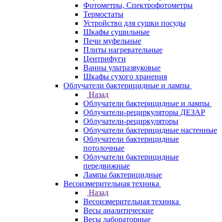
Фотометры, Спектрофотометры
Термостаты
Устройство для сушки посуды
Шкафы сушильные
Печи муфельные
Плиты нагревательные
Центрифуги
Ванны ультразвуковые
Шкафы сухого хранения
Облучатели бактерицидные и лампы
Назад
Облучатели бактерицидные и лампы
Облучатели-рециркуляторы ДЕЗАР
Облучатели-рециркуляторы
Облучатели бактерицидные настенные
Облучатели бактерицидные
потолочные
Облучатели бактерицидные
передвижные
Лампы бактерицидные
Весоизмерительная техника
Назад
Весоизмерительная техника
Весы аналитические
Весы лабораторные