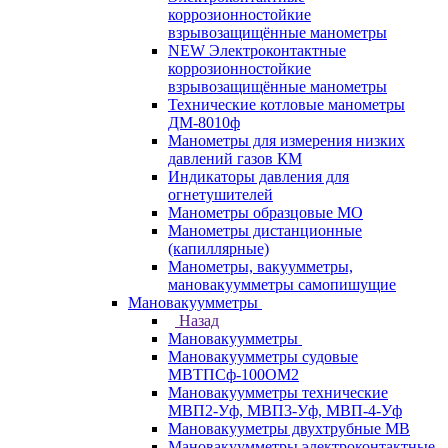
коррозионностойкие
взрывозащищённые манометры
NEW Электроконтактные
коррозионностойкие
взрывозащищённые манометры
Технические котловые манометры
ДМ-8010ф
Манометры для измерения низких
давлений газов КМ
Индикаторы давления для
огнетушителей
Манометры образцовые МО
Манометры дистанционные
(капиллярные)
Манометры, вакуумметры,
мановакуумметры самопишущие
Мановакуумметры
Назад
Мановакуумметры
Мановакуумметры судовые
МВТПСф-100ОМ2
Мановакуумметры технические
МВП2-Уф, МВП3-Уф, МВП-4-Уф
Мановакууметры двухтрубные МВ
Мановакуумметры электроконтактные