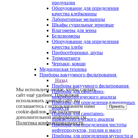
продукции
Оборудование для определения
качества клейковины
Лабораторные мельницы
Шкафы сушильные зерновые
Влагомеры для зерна
Белизномеры
Оборудование для определения
качества хлеба
Пробоотборники, щупы
Термоштанги
Черпаки, ковши
Медицинская техника
Приборы вакуумного фильтрования
Назад
Приборы вакуумного фильтрования
Мы используем cookie, чтобы сделать
Приборы для санитарно-
сайт ещё удобнее. Продолжая
микробиологического анализа
использовать данный сайт, вы
Приборы для определения взвешенных
соглашаетесь с использованием нами
Принять
веществ
cookie-файлов. Для получения
Приборы для санитарно-
дополнительной информации см.
паразитологического анализа
Политика конфиденциальности
.
Приборы для определения чистоты
нефтепродуктов, топлив и масел
Приборы для определения мутности и