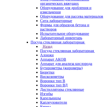
органических вяжущих
Оборудование для дробления и
измельчения
Оборудование для рассева материалов
Сита лабораторные
Формы для образцов бетона и
растворов
Испытательное оборудование
Лабораторный инвентарь
Посуда стеклянная лабораторная
Назад
Посуда стеклянная лабораторная
Алонжи
Аппарат АКОВ
Аппарат для анализа кислорода
Бутирометры (жиромеры)
Бюретки
Вискозиметры
Воронки тип В
Воронки тип ВД
Дистилляторы стеклянные
Изгибы
Капельницы
Каплеуловители
Керны