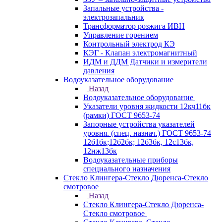
Запальные устройства -
электрозапальник
Трансформатор розжига ИВН
Управление горением
Контрольный электрод КЭ
КЭГ - Клапан электромагнитный
ИДМ и ДДМ Датчики и измерители
давления
Водоуказательное оборудование
Назад
Водоуказательное оборудование
Указатели уровня жидкости 12кч11бк
(рамки) ГОСТ 9653-74
Запорные устройства указателей
уровня. (спец. назнач.) ГОСТ 9653-74
12б1бк;12б2бк; 12б3бк, 12с13бк,
12нж13бк
Водоуказательные приборы
специального назначения
Стекло Клингера-Стекло Дюренса-Стекло
смотровое
Назад
Стекло Клингера-Стекло Дюренса-
Стекло смотровое