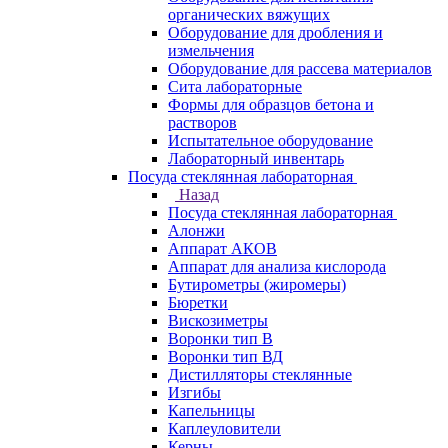
органических вяжущих
Оборудование для дробления и
измельчения
Оборудование для рассева материалов
Сита лабораторные
Формы для образцов бетона и
растворов
Испытательное оборудование
Лабораторный инвентарь
Посуда стеклянная лабораторная
Назад
Посуда стеклянная лабораторная
Алонжи
Аппарат АКОВ
Аппарат для анализа кислорода
Бутирометры (жиромеры)
Бюретки
Вискозиметры
Воронки тип В
Воронки тип ВД
Дистилляторы стеклянные
Изгибы
Капельницы
Каплеуловители
Керны