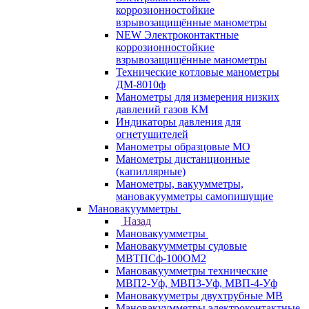
коррозионностойкие
взрывозащищённые манометры
NEW Электроконтактные
коррозионностойкие
взрывозащищённые манометры
Технические котловые манометры
ДМ-8010ф
Манометры для измерения низких
давлений газов КМ
Индикаторы давления для
огнетушителей
Манометры образцовые МО
Манометры дистанционные
(капиллярные)
Манометры, вакуумметры,
мановакуумметры самопишущие
Мановакуумметры
Назад
Мановакуумметры
Мановакуумметры судовые
МВТПСф-100ОМ2
Мановакуумметры технические
МВП2-Уф, МВП3-Уф, МВП-4-Уф
Мановакууметры двухтрубные МВ
Мановакуумметры электроконтактные