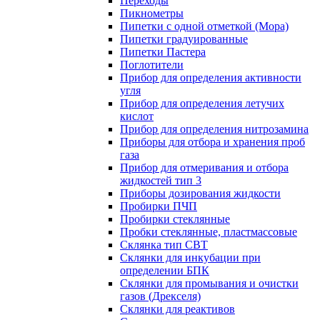
Переходы
Пикнометры
Пипетки с одной отметкой (Мора)
Пипетки градуированные
Пипетки Пастера
Поглотители
Прибор для определения активности
угля
Прибор для определения летучих
кислот
Прибор для определения нитрозамина
Приборы для отбора и хранения проб
газа
Прибор для отмеривания и отбора
жидкостей тип 3
Приборы дозирования жидкости
Пробирки ПЧП
Пробирки стеклянные
Пробки стеклянные, пластмассовые
Склянка тип СВТ
Склянки для инкубации при
определении БПК
Склянки для промывания и очистки
газов (Дрекселя)
Склянки для реактивов