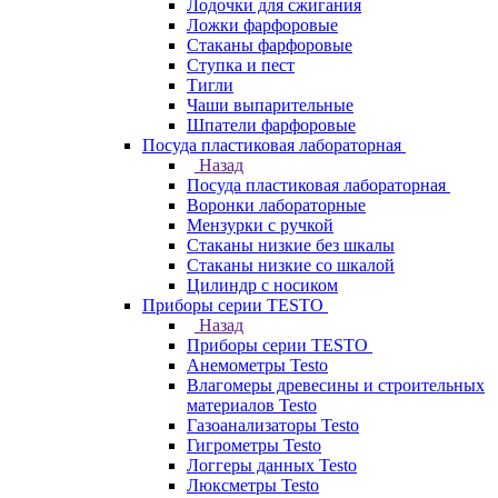
Лодочки для сжигания
Ложки фарфоровые
Стаканы фарфоровые
Ступка и пест
Тигли
Чаши выпарительные
Шпатели фарфоровые
Посуда пластиковая лабораторная
Назад
Посуда пластиковая лабораторная
Воронки лабораторные
Мензурки с ручкой
Стаканы низкие без шкалы
Стаканы низкие со шкалой
Цилиндр с носиком
Приборы серии TESTO
Назад
Приборы серии TESTO
Анемометры Testo
Влагомеры древесины и строительных
материалов Testo
Газоанализаторы Testo
Гигрометры Testo
Логгеры данных Testo
Люксметры Testo