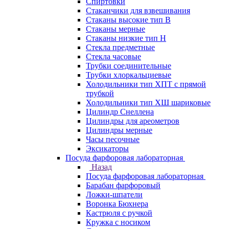
Спиртовки
Стаканчики для взвешивания
Стаканы высокие тип В
Стаканы мерные
Стаканы низкие тип Н
Стекла предметные
Стекла часовые
Трубки соединительные
Трубки хлоркальциевые
Холодильники тип ХПТ с прямой
трубкой
Холодильники тип ХШ шариковые
Цилиндр Снеллена
Цилиндры для ареометров
Цилиндры мерные
Часы песочные
Эксикаторы
Посуда фарфоровая лабораторная
Назад
Посуда фарфоровая лабораторная
Барабан фарфоровый
Ложки-шпатели
Воронка Бюхнера
Кастрюля с ручкой
Кружка с носиком