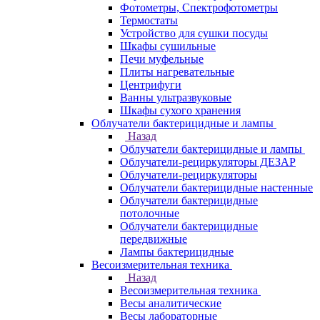
Фотометры, Спектрофотометры
Термостаты
Устройство для сушки посуды
Шкафы сушильные
Печи муфельные
Плиты нагревательные
Центрифуги
Ванны ультразвуковые
Шкафы сухого хранения
Облучатели бактерицидные и лампы
Назад
Облучатели бактерицидные и лампы
Облучатели-рециркуляторы ДЕЗАР
Облучатели-рециркуляторы
Облучатели бактерицидные настенные
Облучатели бактерицидные
потолочные
Облучатели бактерицидные
передвижные
Лампы бактерицидные
Весоизмерительная техника
Назад
Весоизмерительная техника
Весы аналитические
Весы лабораторные