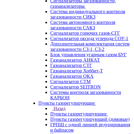
Сигнализаторы загазованности,
газоанализаторы
Система индивидуального контроля
загазованности СИКЗ
Система автономного контроля
загазованности САКЗ
Сигнализатор горючих газов-СГГ
Сигнализатор оксида углерода СОУ-1
Дополнительная комплектация систем
загазованности СЗ-1, СЗ-2
Блок управления угарным газом БУГ
Газоанализатор АНКАТ
Газоанализатор СТГ
Газоанализатор Хоббит-Т
Газоанализатор ОКА
Сигнализатор СТМ
Сигнализатор SEITRON
Системы контроля загазованности
КАРБОН
Пункты газорегулирующие
Назад
Пункты газорегулирующие
Пункты газорегулирующий (домовые)
ГРПШ с одной линией редуцирования
и байпасом