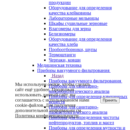
продукции
Оборудование для определения
качества клейковины
Лабораторные мельницы
Шкафы сушильные зерновые
Влагомеры для зерна
Белизномеры
Оборудование для определения
качества хлеба
Пробоотборники, щупы
Термоштанги
Черпаки, ковши
Медицинская техника
Приборы вакуумного фильтрования
Назад
Приборы вакуумного фильтрования
Мы используем cookie, чтобы сделать
Приборы для санитарно-
сайт ещё удобнее. Продолжая
микробиологического анализа
использовать данный сайт, вы
Приборы для определения взвешенных
соглашаетесь с использованием нами
Принять
веществ
cookie-файлов. Для получения
Приборы для санитарно-
дополнительной информации см.
паразитологического анализа
Политика конфиденциальности
.
Приборы для определения чистоты
нефтепродуктов, топлив и масел
Приборы для определения мутности и