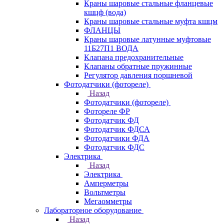
Краны шаровые стальные фланцевые
кшцф (вода)
Краны шаровые стальные муфта кшцм
ФЛАНЦЫ
Краны шаровые латунные муфтовые
11Б27П1 ВОДА
Клапана предохранительные
Клапаны обратные пружинные
Регулятор давления поршневой
Фотодатчики (фотореле)
Назад
Фотодатчики (фотореле)
Фотореле ФР
Фотодатчик ФД
Фотодатчик ФДСА
Фотодатчики ФДА
Фотодатчик ФДС
Электрика
Назад
Электрика
Амперметры
Вольтметры
Мегаомметры
Лабораторное оборудование
Назад