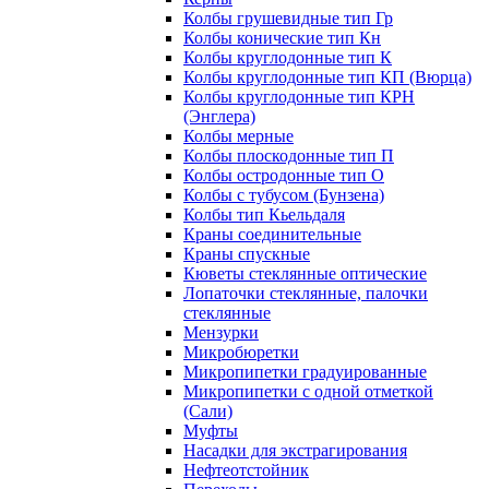
Колбы грушевидные тип Гр
Колбы конические тип Кн
Колбы круглодонные тип К
Колбы круглодонные тип КП (Вюрца)
Колбы круглодонные тип КРН
(Энглера)
Колбы мерные
Колбы плоскодонные тип П
Колбы остродонные тип О
Колбы с тубусом (Бунзена)
Колбы тип Кьельдаля
Краны соединительные
Краны спускные
Кюветы стеклянные оптические
Лопаточки стеклянные, палочки
стеклянные
Мензурки
Микробюретки
Микропипетки градуированные
Микропипетки с одной отметкой
(Сали)
Муфты
Насадки для экстрагирования
Нефтеотстойник