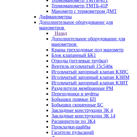
Термоманометр ТМТБ-41Т
Термоманометр ТМТБ-41Р
Манометр с термометром ДМТ
Дифманометры
Дополнительное оборудование для
манометров
Назад
Дополнительное оборудование для
манометров
Краны трехходовые под манометр
Блок клапанный БК1
Отводы (петлевые трубки)
Вентиль игольчатый 15с54бк
Игольчатый запорный клапан КЗИС
Игольчатый запорный клапан КЗИМ
Игольчатый запорный клапан КЗИТ
Разделители мембранные РМ
Переходники и муфты
Бобышки прямые БП
Бобышки скошенные БС
Закладные конструкции ЗК 4
Закладные конструкции ЗК 14
Расширители по ЗК4
Прокладки-шайбы
Гасители пульсаций