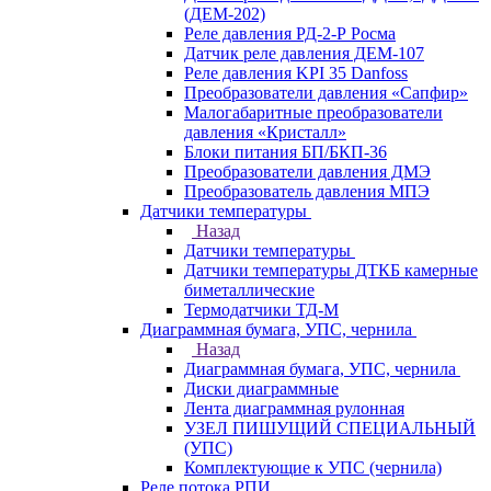
(ДЕМ-202)
Реле давления РД-2-Р Росма
Датчик реле давления ДЕМ-107
Реле давления KPI 35 Danfoss
Преобразователи давления «Сапфир»
Малогабаритные преобразователи
давления «Кристалл»
Блоки питания БП/БКП-36
Преобразователи давления ДМЭ
Преобразователь давления МПЭ
Датчики температуры
Назад
Датчики температуры
Датчики температуры ДТКБ камерные
биметаллические
Термодатчики ТД-М
Диаграммная бумага, УПС, чернила
Назад
Диаграммная бумага, УПС, чернила
Диски диаграммные
Лента диаграммная рулонная
УЗЕЛ ПИШУЩИЙ СПЕЦИАЛЬНЫЙ
(УПС)
Комплектующие к УПС (чернила)
Реле потока РПИ