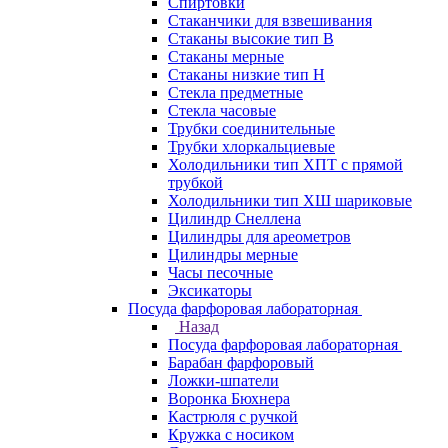
Спиртовки
Стаканчики для взвешивания
Стаканы высокие тип В
Стаканы мерные
Стаканы низкие тип Н
Стекла предметные
Стекла часовые
Трубки соединительные
Трубки хлоркальциевые
Холодильники тип ХПТ с прямой
трубкой
Холодильники тип ХШ шариковые
Цилиндр Снеллена
Цилиндры для ареометров
Цилиндры мерные
Часы песочные
Эксикаторы
Посуда фарфоровая лабораторная
Назад
Посуда фарфоровая лабораторная
Барабан фарфоровый
Ложки-шпатели
Воронка Бюхнера
Кастрюля с ручкой
Кружка с носиком