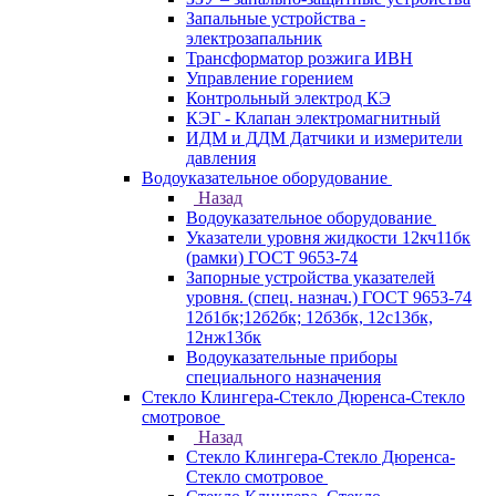
Запальные устройства -
электрозапальник
Трансформатор розжига ИВН
Управление горением
Контрольный электрод КЭ
КЭГ - Клапан электромагнитный
ИДМ и ДДМ Датчики и измерители
давления
Водоуказательное оборудование
Назад
Водоуказательное оборудование
Указатели уровня жидкости 12кч11бк
(рамки) ГОСТ 9653-74
Запорные устройства указателей
уровня. (спец. назнач.) ГОСТ 9653-74
12б1бк;12б2бк; 12б3бк, 12с13бк,
12нж13бк
Водоуказательные приборы
специального назначения
Стекло Клингера-Стекло Дюренса-Стекло
смотровое
Назад
Стекло Клингера-Стекло Дюренса-
Стекло смотровое