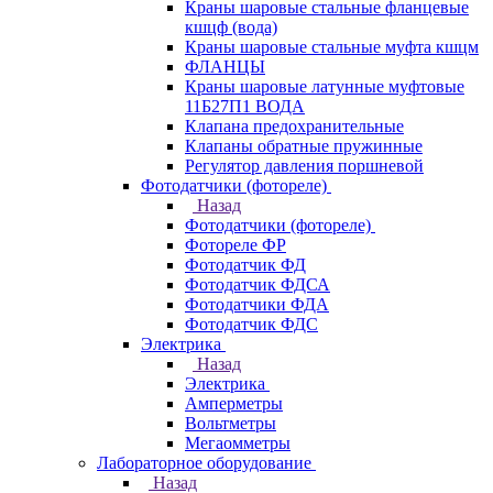
Краны шаровые стальные фланцевые
кшцф (вода)
Краны шаровые стальные муфта кшцм
ФЛАНЦЫ
Краны шаровые латунные муфтовые
11Б27П1 ВОДА
Клапана предохранительные
Клапаны обратные пружинные
Регулятор давления поршневой
Фотодатчики (фотореле)
Назад
Фотодатчики (фотореле)
Фотореле ФР
Фотодатчик ФД
Фотодатчик ФДСА
Фотодатчики ФДА
Фотодатчик ФДС
Электрика
Назад
Электрика
Амперметры
Вольтметры
Мегаомметры
Лабораторное оборудование
Назад