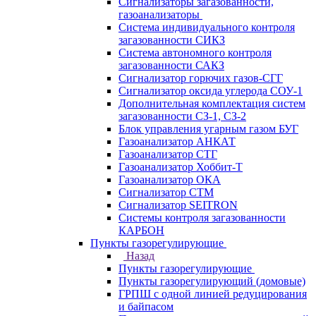
Сигнализаторы загазованности,
газоанализаторы
Система индивидуального контроля
загазованности СИКЗ
Система автономного контроля
загазованности САКЗ
Сигнализатор горючих газов-СГГ
Сигнализатор оксида углерода СОУ-1
Дополнительная комплектация систем
загазованности СЗ-1, СЗ-2
Блок управления угарным газом БУГ
Газоанализатор АНКАТ
Газоанализатор СТГ
Газоанализатор Хоббит-Т
Газоанализатор ОКА
Сигнализатор СТМ
Сигнализатор SEITRON
Системы контроля загазованности
КАРБОН
Пункты газорегулирующие
Назад
Пункты газорегулирующие
Пункты газорегулирующий (домовые)
ГРПШ с одной линией редуцирования
и байпасом