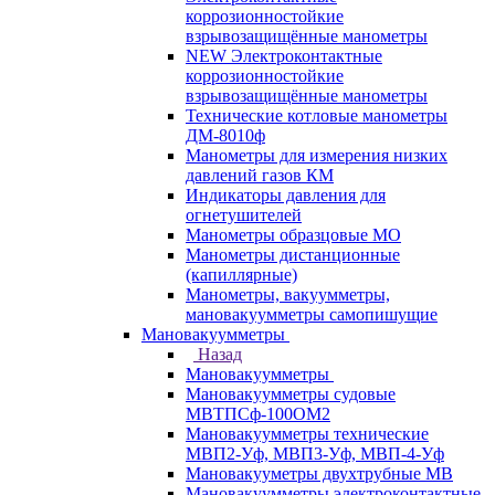
коррозионностойкие
взрывозащищённые манометры
NEW Электроконтактные
коррозионностойкие
взрывозащищённые манометры
Технические котловые манометры
ДМ-8010ф
Манометры для измерения низких
давлений газов КМ
Индикаторы давления для
огнетушителей
Манометры образцовые МО
Манометры дистанционные
(капиллярные)
Манометры, вакуумметры,
мановакуумметры самопишущие
Мановакуумметры
Назад
Мановакуумметры
Мановакуумметры судовые
МВТПСф-100ОМ2
Мановакуумметры технические
МВП2-Уф, МВП3-Уф, МВП-4-Уф
Мановакууметры двухтрубные МВ
Мановакуумметры электроконтактные