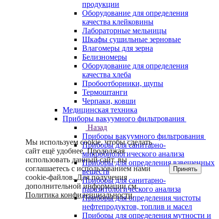
продукции
Оборудование для определения
качества клейковины
Лабораторные мельницы
Шкафы сушильные зерновые
Влагомеры для зерна
Белизномеры
Оборудование для определения
качества хлеба
Пробоотборники, щупы
Термоштанги
Черпаки, ковши
Медицинская техника
Приборы вакуумного фильтрования
Назад
Приборы вакуумного фильтрования
Мы используем cookie, чтобы сделать
Приборы для санитарно-
сайт ещё удобнее. Продолжая
микробиологического анализа
использовать данный сайт, вы
Приборы для определения взвешенных
соглашаетесь с использованием нами
Принять
веществ
cookie-файлов. Для получения
Приборы для санитарно-
дополнительной информации см.
паразитологического анализа
Политика конфиденциальности
.
Приборы для определения чистоты
нефтепродуктов, топлив и масел
Приборы для определения мутности и