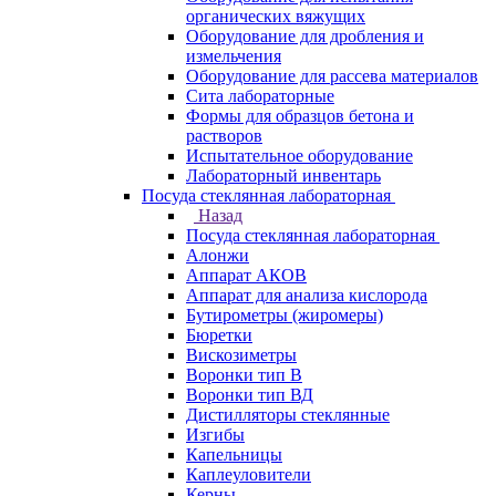
органических вяжущих
Оборудование для дробления и
измельчения
Оборудование для рассева материалов
Сита лабораторные
Формы для образцов бетона и
растворов
Испытательное оборудование
Лабораторный инвентарь
Посуда стеклянная лабораторная
Назад
Посуда стеклянная лабораторная
Алонжи
Аппарат АКОВ
Аппарат для анализа кислорода
Бутирометры (жиромеры)
Бюретки
Вискозиметры
Воронки тип В
Воронки тип ВД
Дистилляторы стеклянные
Изгибы
Капельницы
Каплеуловители
Керны