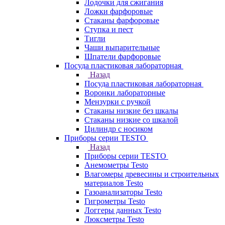
Лодочки для сжигания
Ложки фарфоровые
Стаканы фарфоровые
Ступка и пест
Тигли
Чаши выпарительные
Шпатели фарфоровые
Посуда пластиковая лабораторная
Назад
Посуда пластиковая лабораторная
Воронки лабораторные
Мензурки с ручкой
Стаканы низкие без шкалы
Стаканы низкие со шкалой
Цилиндр с носиком
Приборы серии TESTO
Назад
Приборы серии TESTO
Анемометры Testo
Влагомеры древесины и строительных
материалов Testo
Газоанализаторы Testo
Гигрометры Testo
Логгеры данных Testo
Люксметры Testo