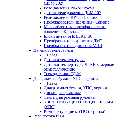
(ДЕМ-202)
Реле давления РД-2-Р Росма
Датчик реле давления ДЕМ-107
Реле давления KPI 35 Danfoss
Преобразователи давления «Сапфир»
Малогабаритные преобразователи
давления «Кристалл»
Блоки питания БП/БКП-36
Преобразователи давления ДМЭ
Преобразователь давления МПЭ
Датчики температуры
Назад
Датчики температуры
Датчики температуры ДТКБ камерные
биметаллические
Термодатчики ТД-М
Диаграммная бумага, УПС, чернила
Назад
Диаграммная бумага, УПС, чернила
Диски диаграммные
Лента диаграммная рулонная
УЗЕЛ ПИШУЩИЙ СПЕЦИАЛЬНЫЙ
(УПС)
Комплектующие к УПС (чернила)
Реле потока РПИ