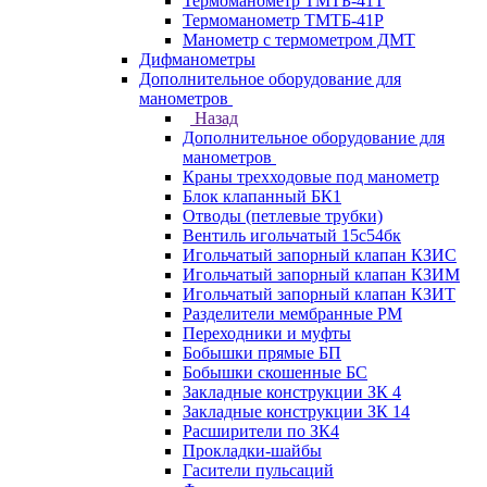
Термоманометр ТМТБ-41Т
Термоманометр ТМТБ-41Р
Манометр с термометром ДМТ
Дифманометры
Дополнительное оборудование для
манометров
Назад
Дополнительное оборудование для
манометров
Краны трехходовые под манометр
Блок клапанный БК1
Отводы (петлевые трубки)
Вентиль игольчатый 15с54бк
Игольчатый запорный клапан КЗИС
Игольчатый запорный клапан КЗИМ
Игольчатый запорный клапан КЗИТ
Разделители мембранные РМ
Переходники и муфты
Бобышки прямые БП
Бобышки скошенные БС
Закладные конструкции ЗК 4
Закладные конструкции ЗК 14
Расширители по ЗК4
Прокладки-шайбы
Гасители пульсаций