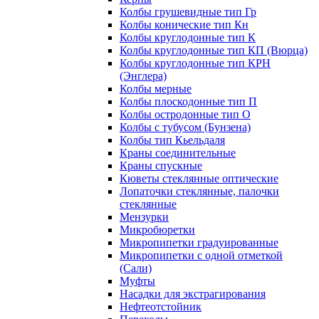
Колбы грушевидные тип Гр
Колбы конические тип Кн
Колбы круглодонные тип К
Колбы круглодонные тип КП (Вюрца)
Колбы круглодонные тип КРН
(Энглера)
Колбы мерные
Колбы плоскодонные тип П
Колбы остродонные тип О
Колбы с тубусом (Бунзена)
Колбы тип Кьельдаля
Краны соединительные
Краны спускные
Кюветы стеклянные оптические
Лопаточки стеклянные, палочки
стеклянные
Мензурки
Микробюретки
Микропипетки градуированные
Микропипетки с одной отметкой
(Сали)
Муфты
Насадки для экстрагирования
Нефтеотстойник