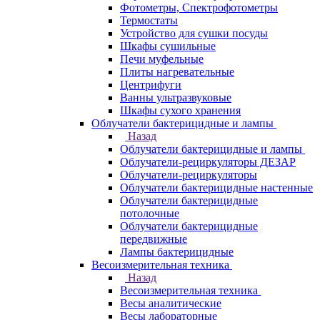
Фотометры, Спектрофотометры
Термостаты
Устройство для сушки посуды
Шкафы сушильные
Печи муфельные
Плиты нагревательные
Центрифуги
Ванны ультразвуковые
Шкафы сухого хранения
Облучатели бактерицидные и лампы
Назад
Облучатели бактерицидные и лампы
Облучатели-рециркуляторы ДЕЗАР
Облучатели-рециркуляторы
Облучатели бактерицидные настенные
Облучатели бактерицидные
потолочные
Облучатели бактерицидные
передвижные
Лампы бактерицидные
Весоизмерительная техника
Назад
Весоизмерительная техника
Весы аналитические
Весы лабораторные