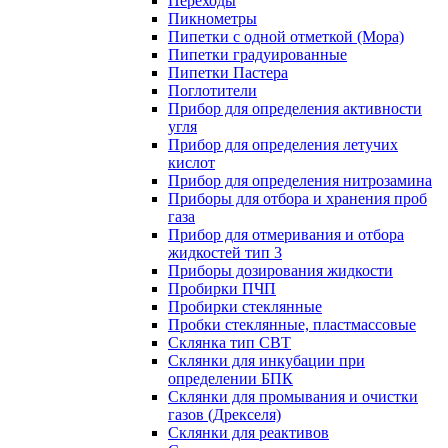
Переходы
Пикнометры
Пипетки с одной отметкой (Мора)
Пипетки градуированные
Пипетки Пастера
Поглотители
Прибор для определения активности
угля
Прибор для определения летучих
кислот
Прибор для определения нитрозамина
Приборы для отбора и хранения проб
газа
Прибор для отмеривания и отбора
жидкостей тип 3
Приборы дозирования жидкости
Пробирки ПЧП
Пробирки стеклянные
Пробки стеклянные, пластмассовые
Склянка тип СВТ
Склянки для инкубации при
определении БПК
Склянки для промывания и очистки
газов (Дрекселя)
Склянки для реактивов