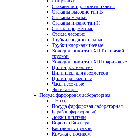
Спиртовки
Стаканчики для взвешивания
Стаканы высокие тип В
Стаканы мерные
Стаканы низкие тип Н
Стекла предметные
Стекла часовые
Трубки соединительные
Трубки хлоркальциевые
Холодильники тип ХПТ с прямой
трубкой
Холодильники тип ХШ шариковые
Цилиндр Снеллена
Цилиндры для ареометров
Цилиндры мерные
Часы песочные
Эксикаторы
Посуда фарфоровая лабораторная
Назад
Посуда фарфоровая лабораторная
Барабан фарфоровый
Ложки-шпатели
Воронка Бюхнера
Кастрюля с ручкой
Кружка с носиком