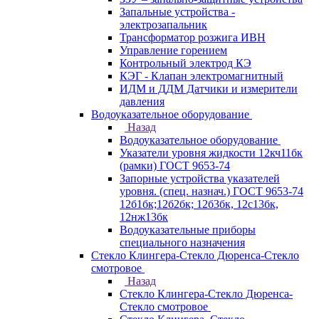
Запальные устройства -
электрозапальник
Трансформатор розжига ИВН
Управление горением
Контрольный электрод КЭ
КЭГ - Клапан электромагнитный
ИДМ и ДДМ Датчики и измерители
давления
Водоуказательное оборудование
Назад
Водоуказательное оборудование
Указатели уровня жидкости 12кч11бк
(рамки) ГОСТ 9653-74
Запорные устройства указателей
уровня. (спец. назнач.) ГОСТ 9653-74
12б1бк;12б2бк; 12б3бк, 12с13бк,
12нж13бк
Водоуказательные приборы
специального назначения
Стекло Клингера-Стекло Дюренса-Стекло
смотровое
Назад
Стекло Клингера-Стекло Дюренса-
Стекло смотровое