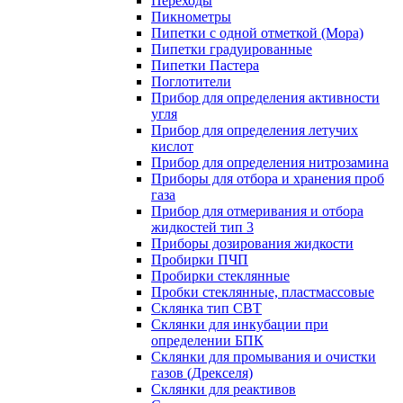
Переходы
Пикнометры
Пипетки с одной отметкой (Мора)
Пипетки градуированные
Пипетки Пастера
Поглотители
Прибор для определения активности
угля
Прибор для определения летучих
кислот
Прибор для определения нитрозамина
Приборы для отбора и хранения проб
газа
Прибор для отмеривания и отбора
жидкостей тип 3
Приборы дозирования жидкости
Пробирки ПЧП
Пробирки стеклянные
Пробки стеклянные, пластмассовые
Склянка тип СВТ
Склянки для инкубации при
определении БПК
Склянки для промывания и очистки
газов (Дрекселя)
Склянки для реактивов