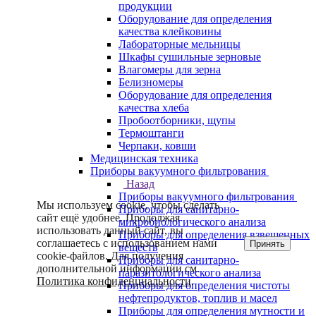
продукции
Оборудование для определения
качества клейковины
Лабораторные мельницы
Шкафы сушильные зерновые
Влагомеры для зерна
Белизномеры
Оборудование для определения
качества хлеба
Пробоотборники, щупы
Термоштанги
Черпаки, ковши
Медицинская техника
Приборы вакуумного фильтрования
Назад
Приборы вакуумного фильтрования
Мы используем cookie, чтобы сделать
Приборы для санитарно-
сайт ещё удобнее. Продолжая
микробиологического анализа
использовать данный сайт, вы
Приборы для определения взвешенных
соглашаетесь с использованием нами
Принять
веществ
cookie-файлов. Для получения
Приборы для санитарно-
дополнительной информации см.
паразитологического анализа
Политика конфиденциальности
.
Приборы для определения чистоты
нефтепродуктов, топлив и масел
Приборы для определения мутности и