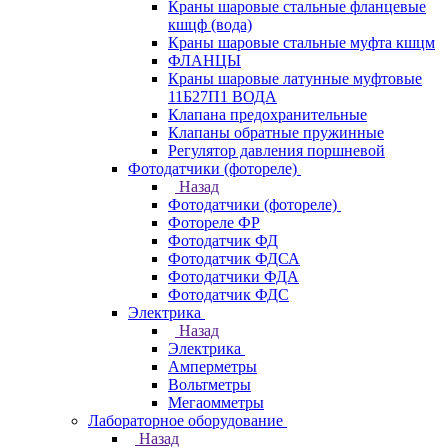
Краны шаровые стальные фланцевые
кшцф (вода)
Краны шаровые стальные муфта кшцм
ФЛАНЦЫ
Краны шаровые латунные муфтовые
11Б27П1 ВОДА
Клапана предохранительные
Клапаны обратные пружинные
Регулятор давления поршневой
Фотодатчики (фотореле)
Назад
Фотодатчики (фотореле)
Фотореле ФР
Фотодатчик ФД
Фотодатчик ФДСА
Фотодатчики ФДА
Фотодатчик ФДС
Электрика
Назад
Электрика
Амперметры
Вольтметры
Мегаомметры
Лабораторное оборудование
Назад