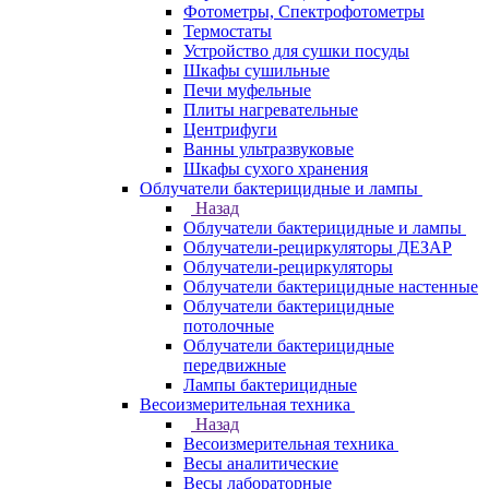
Фотометры, Спектрофотометры
Термостаты
Устройство для сушки посуды
Шкафы сушильные
Печи муфельные
Плиты нагревательные
Центрифуги
Ванны ультразвуковые
Шкафы сухого хранения
Облучатели бактерицидные и лампы
Назад
Облучатели бактерицидные и лампы
Облучатели-рециркуляторы ДЕЗАР
Облучатели-рециркуляторы
Облучатели бактерицидные настенные
Облучатели бактерицидные
потолочные
Облучатели бактерицидные
передвижные
Лампы бактерицидные
Весоизмерительная техника
Назад
Весоизмерительная техника
Весы аналитические
Весы лабораторные