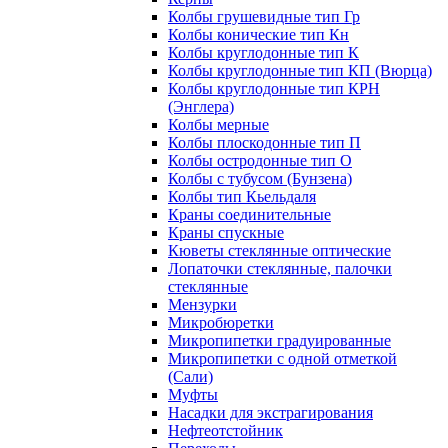
Колбы грушевидные тип Гр
Колбы конические тип Кн
Колбы круглодонные тип К
Колбы круглодонные тип КП (Вюрца)
Колбы круглодонные тип КРН
(Энглера)
Колбы мерные
Колбы плоскодонные тип П
Колбы остродонные тип О
Колбы с тубусом (Бунзена)
Колбы тип Кьельдаля
Краны соединительные
Краны спускные
Кюветы стеклянные оптические
Лопаточки стеклянные, палочки
стеклянные
Мензурки
Микробюретки
Микропипетки градуированные
Микропипетки с одной отметкой
(Сали)
Муфты
Насадки для экстрагирования
Нефтеотстойник