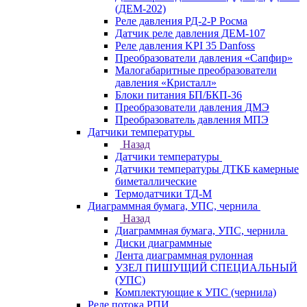
(ДЕМ-202)
Реле давления РД-2-Р Росма
Датчик реле давления ДЕМ-107
Реле давления KPI 35 Danfoss
Преобразователи давления «Сапфир»
Малогабаритные преобразователи
давления «Кристалл»
Блоки питания БП/БКП-36
Преобразователи давления ДМЭ
Преобразователь давления МПЭ
Датчики температуры
Назад
Датчики температуры
Датчики температуры ДТКБ камерные
биметаллические
Термодатчики ТД-М
Диаграммная бумага, УПС, чернила
Назад
Диаграммная бумага, УПС, чернила
Диски диаграммные
Лента диаграммная рулонная
УЗЕЛ ПИШУЩИЙ СПЕЦИАЛЬНЫЙ
(УПС)
Комплектующие к УПС (чернила)
Реле потока РПИ