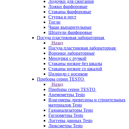
Лодочки для сжигания
Ложки фарфоровые
Стаканы фарфоровые
Ступка и пест
Тигли
Чаши выпарительные
Шпатели фарфоровые
Посуда пластиковая лабораторная
Назад
Посуда пластиковая лабораторная
Воронки лабораторные
Мензурки с ручкой
Стаканы низкие без шкалы
Стаканы низкие со шкалой
Цилиндр с носиком
Приборы серии TESTO
Назад
Приборы серии TESTO
Анемометры Testo
Влагомеры древесины и строительных
материалов Testo
Газоанализаторы Testo
Гигрометры Testo
Логгеры данных Testo
Люксметры Testo