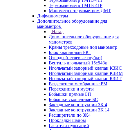
Термоманометр ТМТБ-41Т
Термоманометр ТМТБ-41Р
Манометр с термометром ДМТ
Дифманометры
Дополнительное оборудование для
манометров
Назад
Дополнительное оборудование для
манометров
Краны трехходовые под манометр
Блок клапанный БК1
Отводы (петлевые трубки)
Вентиль игольчатый 15с54бк
Игольчатый запорный клапан КЗИС
Игольчатый запорный клапан КЗИМ
Игольчатый запорный клапан КЗИТ
Разделители мембранные РМ
Переходники и муфты
Бобышки прямые БП
Бобышки скошенные БС
Закладные конструкции ЗК 4
Закладные конструкции ЗК 14
Расширители по ЗК4
Прокладки-шайбы
Гасители пульсаций