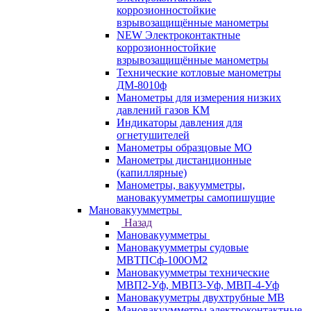
коррозионностойкие
взрывозащищённые манометры
NEW Электроконтактные
коррозионностойкие
взрывозащищённые манометры
Технические котловые манометры
ДМ-8010ф
Манометры для измерения низких
давлений газов КМ
Индикаторы давления для
огнетушителей
Манометры образцовые МО
Манометры дистанционные
(капиллярные)
Манометры, вакуумметры,
мановакуумметры самопишущие
Мановакуумметры
Назад
Мановакуумметры
Мановакуумметры судовые
МВТПСф-100ОМ2
Мановакуумметры технические
МВП2-Уф, МВП3-Уф, МВП-4-Уф
Мановакууметры двухтрубные МВ
Мановакуумметры электроконтактные