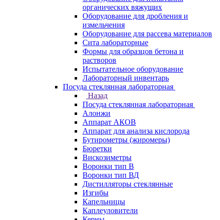
органических вяжущих
Оборудование для дробления и
измельчения
Оборудование для рассева материалов
Сита лабораторные
Формы для образцов бетона и
растворов
Испытательное оборудование
Лабораторный инвентарь
Посуда стеклянная лабораторная
Назад
Посуда стеклянная лабораторная
Алонжи
Аппарат АКОВ
Аппарат для анализа кислорода
Бутирометры (жиромеры)
Бюретки
Вискозиметры
Воронки тип В
Воронки тип ВД
Дистилляторы стеклянные
Изгибы
Капельницы
Каплеуловители
Керны