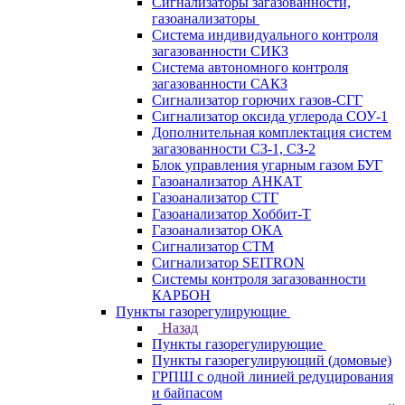
Сигнализаторы загазованности,
газоанализаторы
Система индивидуального контроля
загазованности СИКЗ
Система автономного контроля
загазованности САКЗ
Сигнализатор горючих газов-СГГ
Сигнализатор оксида углерода СОУ-1
Дополнительная комплектация систем
загазованности СЗ-1, СЗ-2
Блок управления угарным газом БУГ
Газоанализатор АНКАТ
Газоанализатор СТГ
Газоанализатор Хоббит-Т
Газоанализатор ОКА
Сигнализатор СТМ
Сигнализатор SEITRON
Системы контроля загазованности
КАРБОН
Пункты газорегулирующие
Назад
Пункты газорегулирующие
Пункты газорегулирующий (домовые)
ГРПШ с одной линией редуцирования
и байпасом