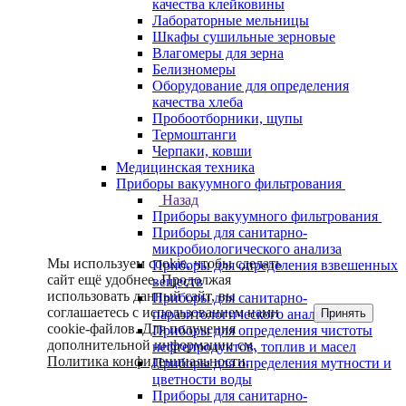
качества клейковины
Лабораторные мельницы
Шкафы сушильные зерновые
Влагомеры для зерна
Белизномеры
Оборудование для определения
качества хлеба
Пробоотборники, щупы
Термоштанги
Черпаки, ковши
Медицинская техника
Приборы вакуумного фильтрования
Назад
Приборы вакуумного фильтрования
Приборы для санитарно-
микробиологического анализа
Мы используем cookie, чтобы сделать
Приборы для определения взвешенных
сайт ещё удобнее. Продолжая
веществ
использовать данный сайт, вы
Приборы для санитарно-
соглашаетесь с использованием нами
Принять
паразитологического анализа
cookie-файлов. Для получения
Приборы для определения чистоты
дополнительной информации см.
нефтепродуктов, топлив и масел
Политика конфиденциальности
.
Приборы для определения мутности и
цветности воды
Приборы для санитарно-