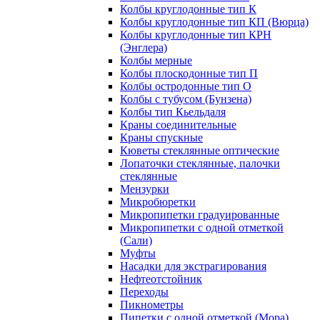
Колбы круглодонные тип К
Колбы круглодонные тип КП (Вюрца)
Колбы круглодонные тип КРН
(Энглера)
Колбы мерные
Колбы плоскодонные тип П
Колбы остродонные тип О
Колбы с тубусом (Бунзена)
Колбы тип Кьельдаля
Краны соединительные
Краны спускные
Кюветы стеклянные оптические
Лопаточки стеклянные, палочки
стеклянные
Мензурки
Микробюретки
Микропипетки градуированные
Микропипетки с одной отметкой
(Сали)
Муфты
Насадки для экстрагирования
Нефтеотстойник
Переходы
Пикнометры
Пипетки с одной отметкой (Мора)