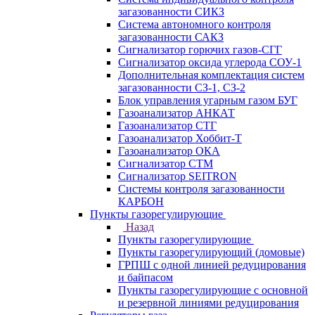
загазованности СИКЗ
Система автономного контроля
загазованности САКЗ
Сигнализатор горючих газов-СГГ
Сигнализатор оксида углерода СОУ-1
Дополнительная комплектация систем
загазованности СЗ-1, СЗ-2
Блок управления угарным газом БУГ
Газоанализатор АНКАТ
Газоанализатор СТГ
Газоанализатор Хоббит-Т
Газоанализатор ОКА
Сигнализатор СТМ
Сигнализатор SEITRON
Системы контроля загазованности
КАРБОН
Пункты газорегулирующие
Назад
Пункты газорегулирующие
Пункты газорегулирующий (домовые)
ГРПШ с одной линией редуцирования
и байпасом
Пункты газорегулирующие с основной
и резервной линиями редуцирования