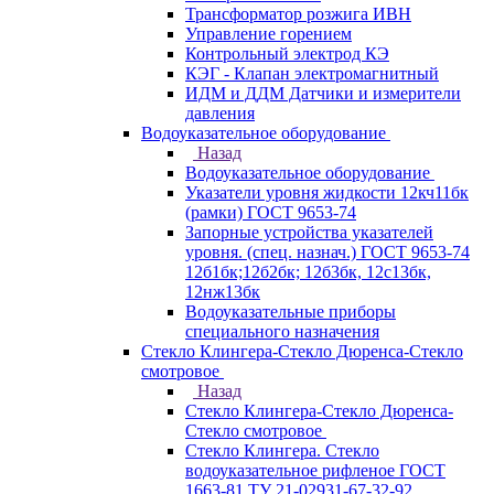
Трансформатор розжига ИВН
Управление горением
Контрольный электрод КЭ
КЭГ - Клапан электромагнитный
ИДМ и ДДМ Датчики и измерители
давления
Водоуказательное оборудование
Назад
Водоуказательное оборудование
Указатели уровня жидкости 12кч11бк
(рамки) ГОСТ 9653-74
Запорные устройства указателей
уровня. (спец. назнач.) ГОСТ 9653-74
12б1бк;12б2бк; 12б3бк, 12с13бк,
12нж13бк
Водоуказательные приборы
специального назначения
Стекло Клингера-Стекло Дюренса-Стекло
смотровое
Назад
Стекло Клингера-Стекло Дюренса-
Стекло смотровое
Стекло Клингера. Стекло
водоуказательное рифленое ГОСТ
1663-81 ТУ 21-02931-67-32-92