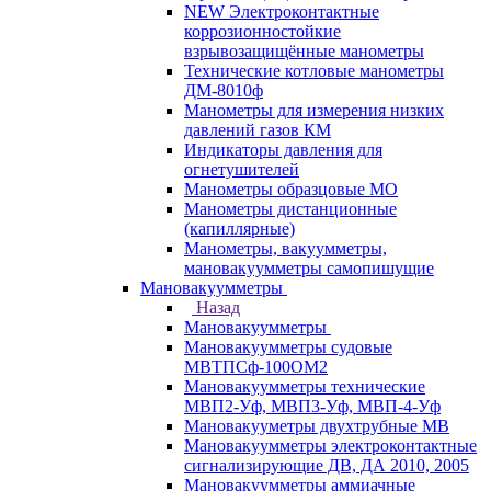
NEW Электроконтактные
коррозионностойкие
взрывозащищённые манометры
Технические котловые манометры
ДМ-8010ф
Манометры для измерения низких
давлений газов КМ
Индикаторы давления для
огнетушителей
Манометры образцовые МО
Манометры дистанционные
(капиллярные)
Манометры, вакуумметры,
мановакуумметры самопишущие
Мановакуумметры
Назад
Мановакуумметры
Мановакуумметры судовые
МВТПСф-100ОМ2
Мановакуумметры технические
МВП2-Уф, МВП3-Уф, МВП-4-Уф
Мановакууметры двухтрубные МВ
Мановакуумметры электроконтактные
сигнализирующие ДВ, ДА 2010, 2005
Мановакуумметры аммиачные