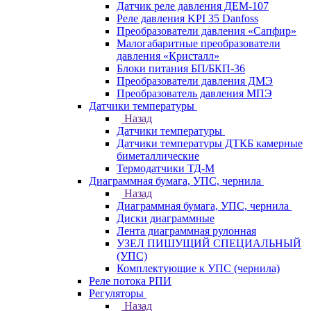
Датчик реле давления ДЕМ-107
Реле давления KPI 35 Danfoss
Преобразователи давления «Сапфир»
Малогабаритные преобразователи
давления «Кристалл»
Блоки питания БП/БКП-36
Преобразователи давления ДМЭ
Преобразователь давления МПЭ
Датчики температуры
Назад
Датчики температуры
Датчики температуры ДТКБ камерные
биметаллические
Термодатчики ТД-М
Диаграммная бумага, УПС, чернила
Назад
Диаграммная бумага, УПС, чернила
Диски диаграммные
Лента диаграммная рулонная
УЗЕЛ ПИШУЩИЙ СПЕЦИАЛЬНЫЙ
(УПС)
Комплектующие к УПС (чернила)
Реле потока РПИ
Регуляторы
Назад