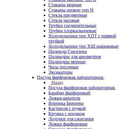
Стаканы мерные
Стаканы низкие тип Н
Стекла предметные
Стекла часовые
Трубки соединительные
Трубки хлоркальциевые
Холодильники тип ХПТ с прямой
трубкой
Холодильники тип ХШ шариковые
Цилиндр Снеллена
Цилиндры для ареометров
Цилиндры мерные
Часы песочные
Эксикаторы
Посуда фарфоровая лабораторная
Назад
Посуда фарфоровая лабораторная
Барабан фарфоровый
Ложки-шпатели
Воронка Бюхнера
Кастрюля с ручкой
Кружка с носиком
Лодочки для сжигания
Ложки фарфоровые