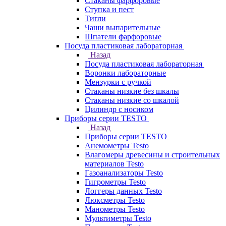
Стаканы фарфоровые
Ступка и пест
Тигли
Чаши выпарительные
Шпатели фарфоровые
Посуда пластиковая лабораторная
Назад
Посуда пластиковая лабораторная
Воронки лабораторные
Мензурки с ручкой
Стаканы низкие без шкалы
Стаканы низкие со шкалой
Цилиндр с носиком
Приборы серии TESTO
Назад
Приборы серии TESTO
Анемометры Testo
Влагомеры древесины и строительных
материалов Testo
Газоанализаторы Testo
Гигрометры Testo
Логгеры данных Testo
Люксметры Testo
Манометры Testo
Мультиметры Testo