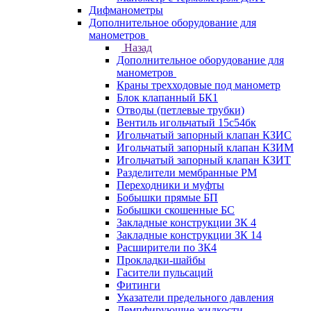
Дифманометры
Дополнительное оборудование для
манометров
Назад
Дополнительное оборудование для
манометров
Краны трехходовые под манометр
Блок клапанный БК1
Отводы (петлевые трубки)
Вентиль игольчатый 15с54бк
Игольчатый запорный клапан КЗИС
Игольчатый запорный клапан КЗИМ
Игольчатый запорный клапан КЗИТ
Разделители мембранные РМ
Переходники и муфты
Бобышки прямые БП
Бобышки скошенные БС
Закладные конструкции ЗК 4
Закладные конструкции ЗК 14
Расширители по ЗК4
Прокладки-шайбы
Гасители пульсаций
Фитинги
Указатели предельного давления
Демпфирующие жидкости