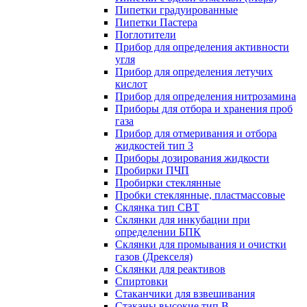
Пипетки градуированные
Пипетки Пастера
Поглотители
Прибор для определения активности
угля
Прибор для определения летучих
кислот
Прибор для определения нитрозамина
Приборы для отбора и хранения проб
газа
Прибор для отмеривания и отбора
жидкостей тип 3
Приборы дозирования жидкости
Пробирки ПЧП
Пробирки стеклянные
Пробки стеклянные, пластмассовые
Склянка тип СВТ
Склянки для инкубации при
определении БПК
Склянки для промывания и очистки
газов (Дрекселя)
Склянки для реактивов
Спиртовки
Стаканчики для взвешивания
Стаканы высокие тип В