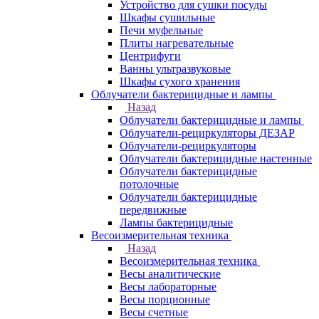
Устройство для сушки посуды
Шкафы сушильные
Печи муфельные
Плиты нагревательные
Центрифуги
Ванны ультразвуковые
Шкафы сухого хранения
Облучатели бактерицидные и лампы
Назад
Облучатели бактерицидные и лампы
Облучатели-рециркуляторы ДЕЗАР
Облучатели-рециркуляторы
Облучатели бактерицидные настенные
Облучатели бактерицидные
потолочные
Облучатели бактерицидные
передвижные
Лампы бактерицидные
Весоизмерительная техника
Назад
Весоизмерительная техника
Весы аналитические
Весы лабораторные
Весы порционные
Весы счетные