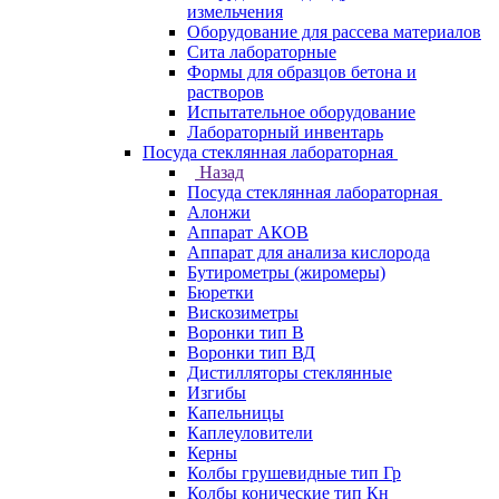
измельчения
Оборудование для рассева материалов
Сита лабораторные
Формы для образцов бетона и
растворов
Испытательное оборудование
Лабораторный инвентарь
Посуда стеклянная лабораторная
Назад
Посуда стеклянная лабораторная
Алонжи
Аппарат АКОВ
Аппарат для анализа кислорода
Бутирометры (жиромеры)
Бюретки
Вискозиметры
Воронки тип В
Воронки тип ВД
Дистилляторы стеклянные
Изгибы
Капельницы
Каплеуловители
Керны
Колбы грушевидные тип Гр
Колбы конические тип Кн