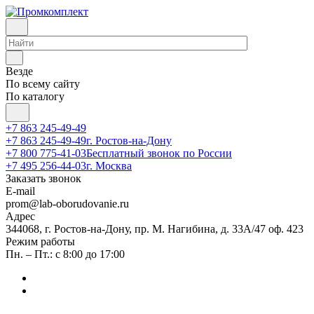
Везде
По всему сайту
По каталогу
+7 863 245-49-49
+7 863 245-49-49
г. Ростов-на-Дону
+7 800 775-41-03
Бесплатный звонок по России
+7 495 256-44-03
г. Москва
Заказать звонок
E-mail
prom@lab-oborudovanie.ru
Адрес
344068, г. Ростов-на-Дону, пр. М. Нагибина, д. 33А/47 оф. 423
Режим работы
Пн. – Пт.: с 8:00 до 17:00