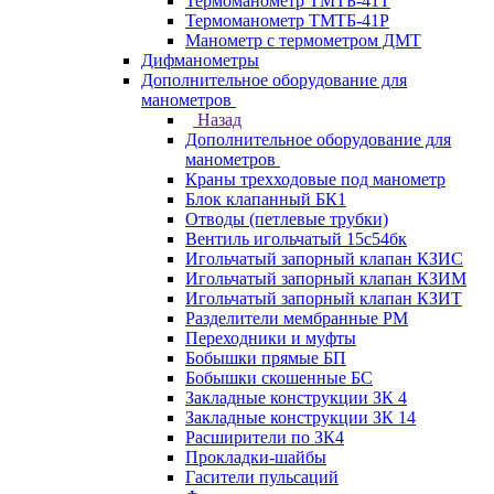
Термоманометр ТМТБ-41Т
Термоманометр ТМТБ-41Р
Манометр с термометром ДМТ
Дифманометры
Дополнительное оборудование для
манометров
Назад
Дополнительное оборудование для
манометров
Краны трехходовые под манометр
Блок клапанный БК1
Отводы (петлевые трубки)
Вентиль игольчатый 15с54бк
Игольчатый запорный клапан КЗИС
Игольчатый запорный клапан КЗИМ
Игольчатый запорный клапан КЗИТ
Разделители мембранные РМ
Переходники и муфты
Бобышки прямые БП
Бобышки скошенные БС
Закладные конструкции ЗК 4
Закладные конструкции ЗК 14
Расширители по ЗК4
Прокладки-шайбы
Гасители пульсаций