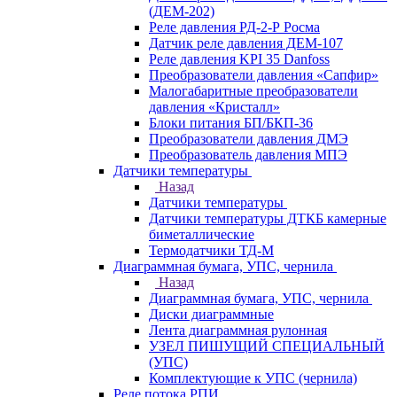
(ДЕМ-202)
Реле давления РД-2-Р Росма
Датчик реле давления ДЕМ-107
Реле давления KPI 35 Danfoss
Преобразователи давления «Сапфир»
Малогабаритные преобразователи
давления «Кристалл»
Блоки питания БП/БКП-36
Преобразователи давления ДМЭ
Преобразователь давления МПЭ
Датчики температуры
Назад
Датчики температуры
Датчики температуры ДТКБ камерные
биметаллические
Термодатчики ТД-М
Диаграммная бумага, УПС, чернила
Назад
Диаграммная бумага, УПС, чернила
Диски диаграммные
Лента диаграммная рулонная
УЗЕЛ ПИШУЩИЙ СПЕЦИАЛЬНЫЙ
(УПС)
Комплектующие к УПС (чернила)
Реле потока РПИ