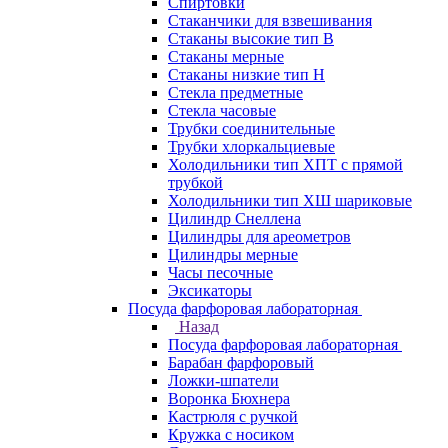
Спиртовки
Стаканчики для взвешивания
Стаканы высокие тип В
Стаканы мерные
Стаканы низкие тип Н
Стекла предметные
Стекла часовые
Трубки соединительные
Трубки хлоркальциевые
Холодильники тип ХПТ с прямой
трубкой
Холодильники тип ХШ шариковые
Цилиндр Снеллена
Цилиндры для ареометров
Цилиндры мерные
Часы песочные
Эксикаторы
Посуда фарфоровая лабораторная
Назад
Посуда фарфоровая лабораторная
Барабан фарфоровый
Ложки-шпатели
Воронка Бюхнера
Кастрюля с ручкой
Кружка с носиком