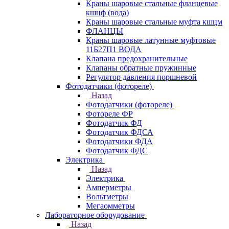
Краны шаровые стальные фланцевые
кшцф (вода)
Краны шаровые стальные муфта кшцм
ФЛАНЦЫ
Краны шаровые латунные муфтовые
11Б27П1 ВОДА
Клапана предохранительные
Клапаны обратные пружинные
Регулятор давления поршневой
Фотодатчики (фотореле)
Назад
Фотодатчики (фотореле)
Фотореле ФР
Фотодатчик ФД
Фотодатчик ФДСА
Фотодатчики ФДА
Фотодатчик ФДС
Электрика
Назад
Электрика
Амперметры
Вольтметры
Мегаомметры
Лабораторное оборудование
Назад