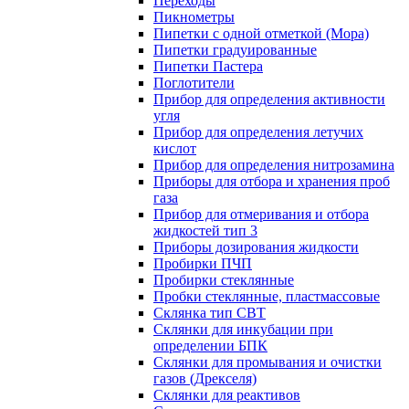
Переходы
Пикнометры
Пипетки с одной отметкой (Мора)
Пипетки градуированные
Пипетки Пастера
Поглотители
Прибор для определения активности
угля
Прибор для определения летучих
кислот
Прибор для определения нитрозамина
Приборы для отбора и хранения проб
газа
Прибор для отмеривания и отбора
жидкостей тип 3
Приборы дозирования жидкости
Пробирки ПЧП
Пробирки стеклянные
Пробки стеклянные, пластмассовые
Склянка тип СВТ
Склянки для инкубации при
определении БПК
Склянки для промывания и очистки
газов (Дрекселя)
Склянки для реактивов