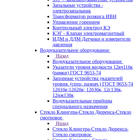
Запальные устройства -
электрозапальник
Трансформатор розжига ИВН
Управление горением
Контрольный электрод КЭ
КЭГ - Клапан электромагнитный
ИДМ и ДДМ Датчики и измерители
давления
Водоуказательное оборудование
Назад
Водоуказательное оборудование
Указатели уровня жидкости 12кч11бк
(рамки) ГОСТ 9653-74
Запорные устройства указателей
уровня. (спец. назнач.) ГОСТ 9653-74
12б1бк;12б2бк; 12б3бк, 12с13бк,
12нж13бк
Водоуказательные приборы
специального назначения
Стекло Клингера-Стекло Дюренса-Стекло
смотровое
Назад
Стекло Клингера-Стекло Дюренса-
Стекло смотровое