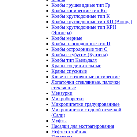
Колбы грушевидные тип Гр
Колбы конические тип Кн
Колбы круглодонные тип К
Колбы круглодонные тип КП (Вюрца)
Колбы круглодонные тип КРН
(Энглера)
Колбы мерные
Колбы плоскодонные тип П
Колбы остродонные тип О
Колбы с тубусом (Бунзена)
Колбы тип Кьельдаля
Краны соединительные
Краны спускные
Кюветы стеклянные оптические
Лопаточки стеклянные, палочки
стеклянные
Мензурки
Микробюретки
Микропипетки градуированные
Микропипетки с одной отметкой
(Сали)
Муфты
Насадки для экстрагирования
Нефтеотстойник