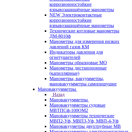
коррозионностойкие
взрывозащищённые манометры
NEW Электроконтактные
коррозионностойкие
взрывозащищённые манометры
Технические котловые манометры
ДМ-8010ф
Манометры для измерения низких
давлений газов КМ
Индикаторы давления для
огнетушителей
Манометры образцовые МО
Манометры дистанционные
(капиллярные)
Манометры, вакуумметры,
мановакуумметры самопишущие
Мановакуумметры
Назад
Мановакуумметры
Мановакуумметры судовые
МВТПСф-100ОМ2
Мановакуумметры технические
МВП2-Уф, МВП3-Уф, МВП-4-Уф
Мановакууметры двухтрубные МВ
Мановакуумметры электроконтактные