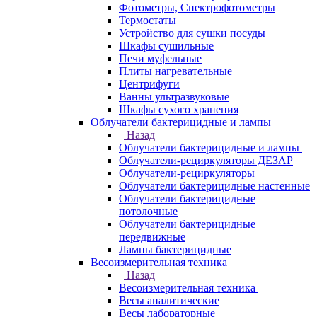
Фотометры, Спектрофотометры
Термостаты
Устройство для сушки посуды
Шкафы сушильные
Печи муфельные
Плиты нагревательные
Центрифуги
Ванны ультразвуковые
Шкафы сухого хранения
Облучатели бактерицидные и лампы
Назад
Облучатели бактерицидные и лампы
Облучатели-рециркуляторы ДЕЗАР
Облучатели-рециркуляторы
Облучатели бактерицидные настенные
Облучатели бактерицидные
потолочные
Облучатели бактерицидные
передвижные
Лампы бактерицидные
Весоизмерительная техника
Назад
Весоизмерительная техника
Весы аналитические
Весы лабораторные