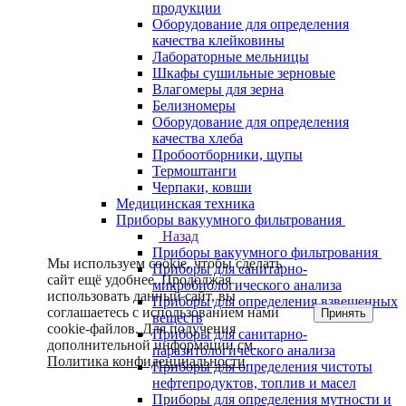
продукции
Оборудование для определения
качества клейковины
Лабораторные мельницы
Шкафы сушильные зерновые
Влагомеры для зерна
Белизномеры
Оборудование для определения
качества хлеба
Пробоотборники, щупы
Термоштанги
Черпаки, ковши
Медицинская техника
Приборы вакуумного фильтрования
Назад
Приборы вакуумного фильтрования
Мы используем cookie, чтобы сделать
Приборы для санитарно-
сайт ещё удобнее. Продолжая
микробиологического анализа
использовать данный сайт, вы
Приборы для определения взвешенных
соглашаетесь с использованием нами
Принять
веществ
cookie-файлов. Для получения
Приборы для санитарно-
дополнительной информации см.
паразитологического анализа
Политика конфиденциальности
.
Приборы для определения чистоты
нефтепродуктов, топлив и масел
Приборы для определения мутности и