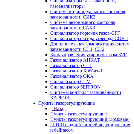
Сигнализаторы загазованности,
газоанализаторы
Система индивидуального контроля
загазованности СИКЗ
Система автономного контроля
загазованности САКЗ
Сигнализатор горючих газов-СГГ
Сигнализатор оксида углерода СОУ-1
Дополнительная комплектация систем
загазованности СЗ-1, СЗ-2
Блок управления угарным газом БУГ
Газоанализатор АНКАТ
Газоанализатор СТГ
Газоанализатор Хоббит-Т
Газоанализатор ОКА
Сигнализатор СТМ
Сигнализатор SEITRON
Системы контроля загазованности
КАРБОН
Пункты газорегулирующие
Назад
Пункты газорегулирующие
Пункты газорегулирующий (домовые)
ГРПШ с одной линией редуцирования
и байпасом