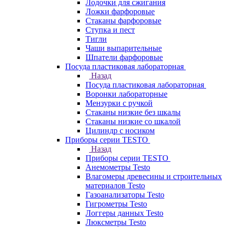
Лодочки для сжигания
Ложки фарфоровые
Стаканы фарфоровые
Ступка и пест
Тигли
Чаши выпарительные
Шпатели фарфоровые
Посуда пластиковая лабораторная
Назад
Посуда пластиковая лабораторная
Воронки лабораторные
Мензурки с ручкой
Стаканы низкие без шкалы
Стаканы низкие со шкалой
Цилиндр с носиком
Приборы серии TESTO
Назад
Приборы серии TESTO
Анемометры Testo
Влагомеры древесины и строительных
материалов Testo
Газоанализаторы Testo
Гигрометры Testo
Логгеры данных Testo
Люксметры Testo