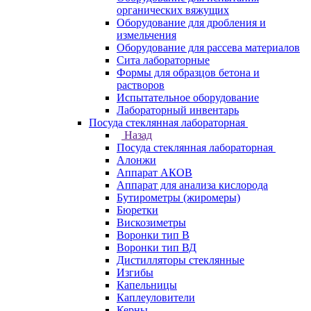
органических вяжущих
Оборудование для дробления и
измельчения
Оборудование для рассева материалов
Сита лабораторные
Формы для образцов бетона и
растворов
Испытательное оборудование
Лабораторный инвентарь
Посуда стеклянная лабораторная
Назад
Посуда стеклянная лабораторная
Алонжи
Аппарат АКОВ
Аппарат для анализа кислорода
Бутирометры (жиромеры)
Бюретки
Вискозиметры
Воронки тип В
Воронки тип ВД
Дистилляторы стеклянные
Изгибы
Капельницы
Каплеуловители
Керны