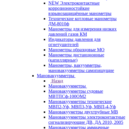
NEW Электроконтактные
коррозионностойкие
взрывозащищённые манометры
Технические котловые манометры
ДМ-8010ф
Манометры для измерения низких
давлений газов КМ
Индикаторы давления для
огнетушителей
Манометры образцовые МО
Манометры дистанционные
(капиллярные)
Манометры, вакуумметры,
мановакуумметры самопишущие
Мановакуумметры
Назад
Мановакуумметры
Мановакуумметры судовые
МВТПСф-100ОМ2
Мановакуумметры технические
МВП2-Уф, МВП3-Уф, МВП-4-Уф
Мановакууметры двухтрубные МВ
Мановакуумметры электроконтактные
сигнализирующие ДВ, ДА 2010, 2005
Мановакуумметры аммиачные