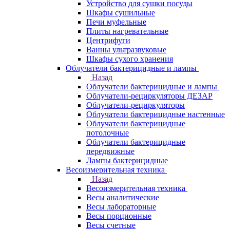
Устройство для сушки посуды
Шкафы сушильные
Печи муфельные
Плиты нагревательные
Центрифуги
Ванны ультразвуковые
Шкафы сухого хранения
Облучатели бактерицидные и лампы
Назад
Облучатели бактерицидные и лампы
Облучатели-рециркуляторы ДЕЗАР
Облучатели-рециркуляторы
Облучатели бактерицидные настенные
Облучатели бактерицидные
потолочные
Облучатели бактерицидные
передвижные
Лампы бактерицидные
Весоизмерительная техника
Назад
Весоизмерительная техника
Весы аналитические
Весы лабораторные
Весы порционные
Весы счетные