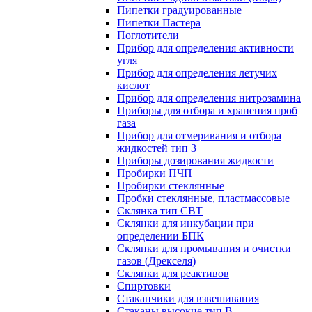
Пипетки градуированные
Пипетки Пастера
Поглотители
Прибор для определения активности
угля
Прибор для определения летучих
кислот
Прибор для определения нитрозамина
Приборы для отбора и хранения проб
газа
Прибор для отмеривания и отбора
жидкостей тип 3
Приборы дозирования жидкости
Пробирки ПЧП
Пробирки стеклянные
Пробки стеклянные, пластмассовые
Склянка тип СВТ
Склянки для инкубации при
определении БПК
Склянки для промывания и очистки
газов (Дрекселя)
Склянки для реактивов
Спиртовки
Стаканчики для взвешивания
Стаканы высокие тип В