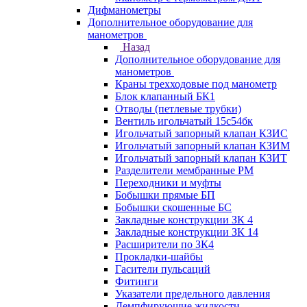
Дифманометры
Дополнительное оборудование для
манометров
Назад
Дополнительное оборудование для
манометров
Краны трехходовые под манометр
Блок клапанный БК1
Отводы (петлевые трубки)
Вентиль игольчатый 15с54бк
Игольчатый запорный клапан КЗИС
Игольчатый запорный клапан КЗИМ
Игольчатый запорный клапан КЗИТ
Разделители мембранные РМ
Переходники и муфты
Бобышки прямые БП
Бобышки скошенные БС
Закладные конструкции ЗК 4
Закладные конструкции ЗК 14
Расширители по ЗК4
Прокладки-шайбы
Гасители пульсаций
Фитинги
Указатели предельного давления
Демпфирующие жидкости