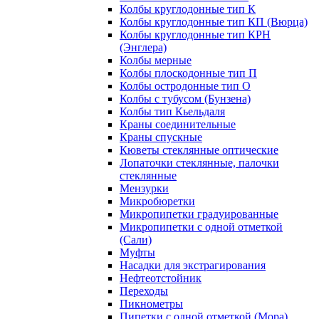
Колбы круглодонные тип К
Колбы круглодонные тип КП (Вюрца)
Колбы круглодонные тип КРН
(Энглера)
Колбы мерные
Колбы плоскодонные тип П
Колбы остродонные тип О
Колбы с тубусом (Бунзена)
Колбы тип Кьельдаля
Краны соединительные
Краны спускные
Кюветы стеклянные оптические
Лопаточки стеклянные, палочки
стеклянные
Мензурки
Микробюретки
Микропипетки градуированные
Микропипетки с одной отметкой
(Сали)
Муфты
Насадки для экстрагирования
Нефтеотстойник
Переходы
Пикнометры
Пипетки с одной отметкой (Мора)