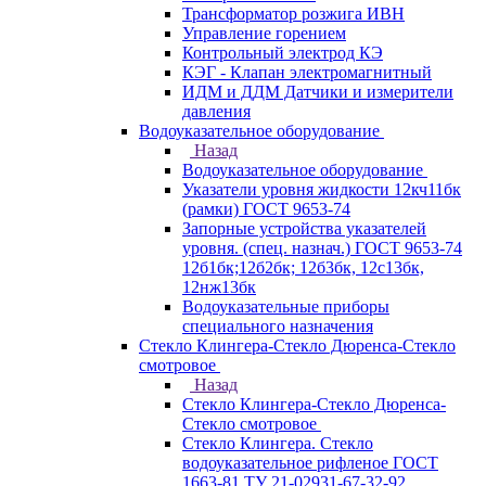
Трансформатор розжига ИВН
Управление горением
Контрольный электрод КЭ
КЭГ - Клапан электромагнитный
ИДМ и ДДМ Датчики и измерители
давления
Водоуказательное оборудование
Назад
Водоуказательное оборудование
Указатели уровня жидкости 12кч11бк
(рамки) ГОСТ 9653-74
Запорные устройства указателей
уровня. (спец. назнач.) ГОСТ 9653-74
12б1бк;12б2бк; 12б3бк, 12с13бк,
12нж13бк
Водоуказательные приборы
специального назначения
Стекло Клингера-Стекло Дюренса-Стекло
смотровое
Назад
Стекло Клингера-Стекло Дюренса-
Стекло смотровое
Стекло Клингера. Стекло
водоуказательное рифленое ГОСТ
1663-81 ТУ 21-02931-67-32-92