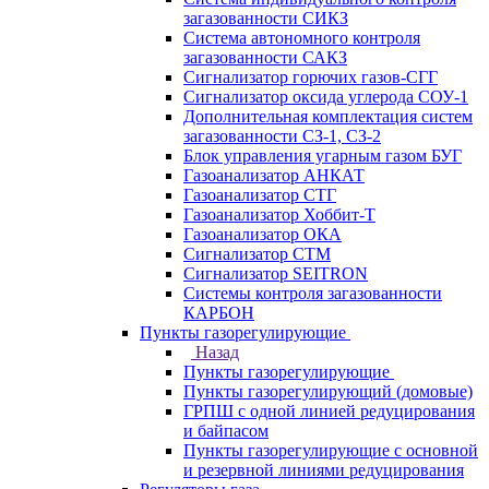
загазованности СИКЗ
Система автономного контроля
загазованности САКЗ
Сигнализатор горючих газов-СГГ
Сигнализатор оксида углерода СОУ-1
Дополнительная комплектация систем
загазованности СЗ-1, СЗ-2
Блок управления угарным газом БУГ
Газоанализатор АНКАТ
Газоанализатор СТГ
Газоанализатор Хоббит-Т
Газоанализатор ОКА
Сигнализатор СТМ
Сигнализатор SEITRON
Системы контроля загазованности
КАРБОН
Пункты газорегулирующие
Назад
Пункты газорегулирующие
Пункты газорегулирующий (домовые)
ГРПШ с одной линией редуцирования
и байпасом
Пункты газорегулирующие с основной
и резервной линиями редуцирования