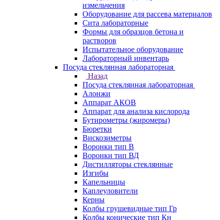
измельчения
Оборудование для рассева материалов
Сита лабораторные
Формы для образцов бетона и
растворов
Испытательное оборудование
Лабораторный инвентарь
Посуда стеклянная лабораторная
Назад
Посуда стеклянная лабораторная
Алонжи
Аппарат АКОВ
Аппарат для анализа кислорода
Бутирометры (жиромеры)
Бюретки
Вискозиметры
Воронки тип В
Воронки тип ВД
Дистилляторы стеклянные
Изгибы
Капельницы
Каплеуловители
Керны
Колбы грушевидные тип Гр
Колбы конические тип Кн