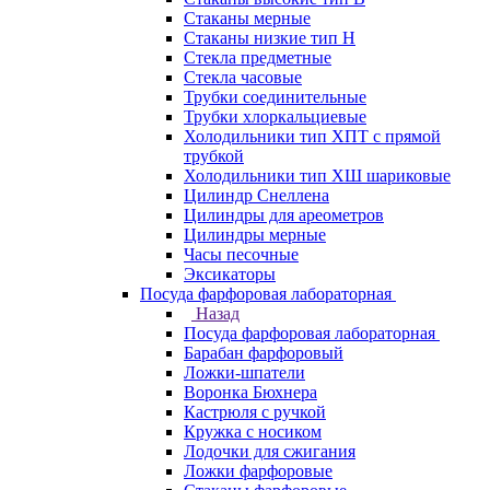
Стаканы мерные
Стаканы низкие тип Н
Стекла предметные
Стекла часовые
Трубки соединительные
Трубки хлоркальциевые
Холодильники тип ХПТ с прямой
трубкой
Холодильники тип ХШ шариковые
Цилиндр Снеллена
Цилиндры для ареометров
Цилиндры мерные
Часы песочные
Эксикаторы
Посуда фарфоровая лабораторная
Назад
Посуда фарфоровая лабораторная
Барабан фарфоровый
Ложки-шпатели
Воронка Бюхнера
Кастрюля с ручкой
Кружка с носиком
Лодочки для сжигания
Ложки фарфоровые