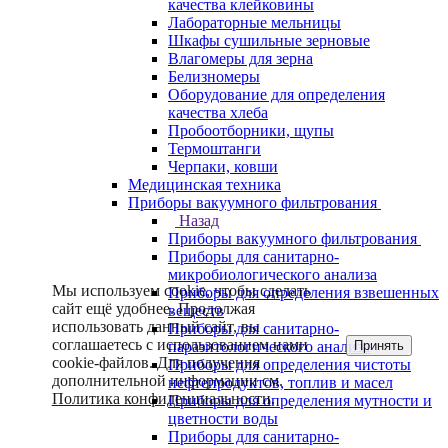
качества клейковины
Лабораторные мельницы
Шкафы сушильные зерновые
Влагомеры для зерна
Белизномеры
Оборудование для определения
качества хлеба
Пробоотборники, щупы
Термоштанги
Черпаки, ковши
Медицинская техника
Приборы вакуумного фильтрования
Назад
Приборы вакуумного фильтрования
Приборы для санитарно-
микробиологического анализа
Мы используем cookie, чтобы сделать
Приборы для определения взвешенных
сайт ещё удобнее. Продолжая
веществ
использовать данный сайт, вы
Приборы для санитарно-
соглашаетесь с использованием нами
Принять
паразитологического анализа
cookie-файлов. Для получения
Приборы для определения чистоты
дополнительной информации см.
нефтепродуктов, топлив и масел
Политика конфиденциальности
.
Приборы для определения мутности и
цветности воды
Приборы для санитарно-