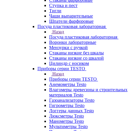
Стаканы фарфоровые
Ступка и пест
Тигли
Чаши выпарительные
Шпатели фарфоровые
Посуда пластиковая лабораторная
Назад
Посуда пластиковая лабораторная
Воронки лабораторные
Мензурки с ручкой
Стаканы низкие без шкалы
Стаканы низкие со шкалой
Цилиндр с носиком
Приборы серии TESTO
Назад
Приборы серии TESTO
Анемометры Testo
Влагомеры древесины и строительных
материалов Testo
Газоанализаторы Testo
Гигрометры Testo
Логгеры данных Testo
Люксметры Testo
Манометры Testo
Мультиметры Testo