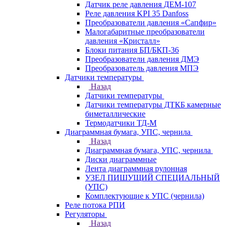
Датчик реле давления ДЕМ-107
Реле давления KPI 35 Danfoss
Преобразователи давления «Сапфир»
Малогабаритные преобразователи
давления «Кристалл»
Блоки питания БП/БКП-36
Преобразователи давления ДМЭ
Преобразователь давления МПЭ
Датчики температуры
Назад
Датчики температуры
Датчики температуры ДТКБ камерные
биметаллические
Термодатчики ТД-М
Диаграммная бумага, УПС, чернила
Назад
Диаграммная бумага, УПС, чернила
Диски диаграммные
Лента диаграммная рулонная
УЗЕЛ ПИШУЩИЙ СПЕЦИАЛЬНЫЙ
(УПС)
Комплектующие к УПС (чернила)
Реле потока РПИ
Регуляторы
Назад