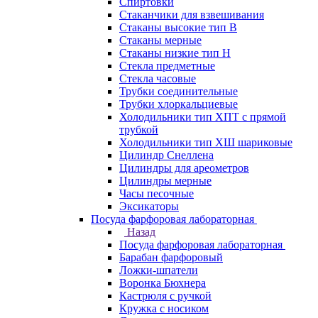
Спиртовки
Стаканчики для взвешивания
Стаканы высокие тип В
Стаканы мерные
Стаканы низкие тип Н
Стекла предметные
Стекла часовые
Трубки соединительные
Трубки хлоркальциевые
Холодильники тип ХПТ с прямой
трубкой
Холодильники тип ХШ шариковые
Цилиндр Снеллена
Цилиндры для ареометров
Цилиндры мерные
Часы песочные
Эксикаторы
Посуда фарфоровая лабораторная
Назад
Посуда фарфоровая лабораторная
Барабан фарфоровый
Ложки-шпатели
Воронка Бюхнера
Кастрюля с ручкой
Кружка с носиком