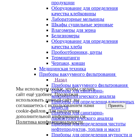
продукции
Оборудование для определения
качества клейковины
Лабораторные мельницы
Шкафы сушильные зерновые
Влагомеры для зерна
Белизномеры
Оборудование для определения
качества хлеба
Пробоотборники, щупы
Термоштанги
Черпаки, ковши
Медицинская техника
Приборы вакуумного фильтрования
Назад
Приборы вакуумного фильтрования
Мы используем cookie, чтобы сделать
Приборы для санитарно-
сайт ещё удобнее. Продолжая
микробиологического анализа
использовать данный сайт, вы
Приборы для определения взвешенных
соглашаетесь с использованием нами
Принять
веществ
cookie-файлов. Для получения
Приборы для санитарно-
дополнительной информации см.
паразитологического анализа
Политика конфиденциальности
.
Приборы для определения чистоты
нефтепродуктов, топлив и масел
Приборы для определения мутности и