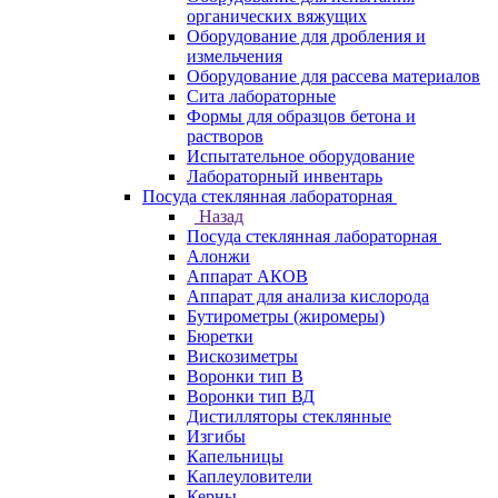
органических вяжущих
Оборудование для дробления и
измельчения
Оборудование для рассева материалов
Сита лабораторные
Формы для образцов бетона и
растворов
Испытательное оборудование
Лабораторный инвентарь
Посуда стеклянная лабораторная
Назад
Посуда стеклянная лабораторная
Алонжи
Аппарат АКОВ
Аппарат для анализа кислорода
Бутирометры (жиромеры)
Бюретки
Вискозиметры
Воронки тип В
Воронки тип ВД
Дистилляторы стеклянные
Изгибы
Капельницы
Каплеуловители
Керны