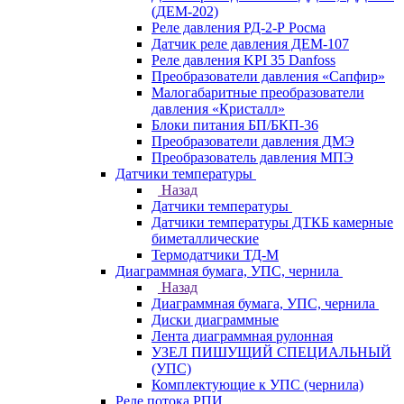
(ДЕМ-202)
Реле давления РД-2-Р Росма
Датчик реле давления ДЕМ-107
Реле давления KPI 35 Danfoss
Преобразователи давления «Сапфир»
Малогабаритные преобразователи
давления «Кристалл»
Блоки питания БП/БКП-36
Преобразователи давления ДМЭ
Преобразователь давления МПЭ
Датчики температуры
Назад
Датчики температуры
Датчики температуры ДТКБ камерные
биметаллические
Термодатчики ТД-М
Диаграммная бумага, УПС, чернила
Назад
Диаграммная бумага, УПС, чернила
Диски диаграммные
Лента диаграммная рулонная
УЗЕЛ ПИШУЩИЙ СПЕЦИАЛЬНЫЙ
(УПС)
Комплектующие к УПС (чернила)
Реле потока РПИ