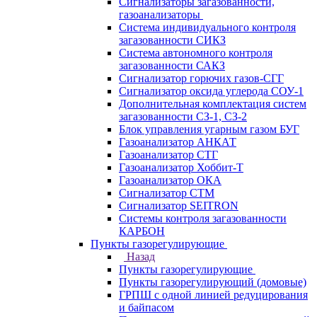
Сигнализаторы загазованности,
газоанализаторы
Система индивидуального контроля
загазованности СИКЗ
Система автономного контроля
загазованности САКЗ
Сигнализатор горючих газов-СГГ
Сигнализатор оксида углерода СОУ-1
Дополнительная комплектация систем
загазованности СЗ-1, СЗ-2
Блок управления угарным газом БУГ
Газоанализатор АНКАТ
Газоанализатор СТГ
Газоанализатор Хоббит-Т
Газоанализатор ОКА
Сигнализатор СТМ
Сигнализатор SEITRON
Системы контроля загазованности
КАРБОН
Пункты газорегулирующие
Назад
Пункты газорегулирующие
Пункты газорегулирующий (домовые)
ГРПШ с одной линией редуцирования
и байпасом