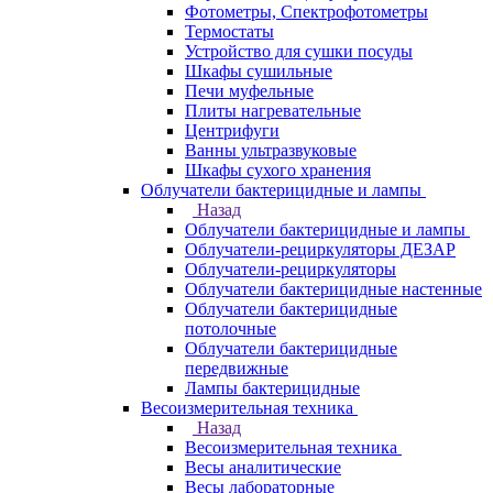
Фотометры, Спектрофотометры
Термостаты
Устройство для сушки посуды
Шкафы сушильные
Печи муфельные
Плиты нагревательные
Центрифуги
Ванны ультразвуковые
Шкафы сухого хранения
Облучатели бактерицидные и лампы
Назад
Облучатели бактерицидные и лампы
Облучатели-рециркуляторы ДЕЗАР
Облучатели-рециркуляторы
Облучатели бактерицидные настенные
Облучатели бактерицидные
потолочные
Облучатели бактерицидные
передвижные
Лампы бактерицидные
Весоизмерительная техника
Назад
Весоизмерительная техника
Весы аналитические
Весы лабораторные