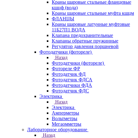
Краны шаровые стальные фланцевые
кшцф (вода)
Краны шаровые стальные муфта кшцм
ФЛАНЦЫ
Краны шаровые латунные муфтовые
11Б27П1 ВОДА
Клапана предохранительные
Клапаны обратные пружинные
Регулятор давления поршневой
Фотодатчики (фотореле)
Назад
Фотодатчики (фотореле)
Фотореле ФР
Фотодатчик ФД
Фотодатчик ФДСА
Фотодатчики ФДА
Фотодатчик ФДС
Электрика
Назад
Электрика
Амперметры
Вольтметры
Мегаомметры
Лабораторное оборудование
Назад