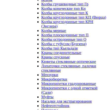
Колбы грушевидные тип Гр
Колбы конические тип Кн
Колбы круглодонные тип К
Колбы круглодонные тип КП (Вюрца)
Колбы круглодонные тип КРН
(Энглера)
Колбы мерные
Колбы плоскодонные тип П
Колбы остродонные тип О
Колбы с тубусом (Бунзена)
Колбы тип Кьельдаля
Краны соединительные
Краны спускные
Кюветы стеклянные оптические
Лопаточки стеклянные, палочки
стеклянные
Мензурки
Микробюретки
Микропипетки градуированные
Микропипетки с одной отметкой
(Сали)
Муфты
Насадки для экстрагирования
Нефтеотстойник