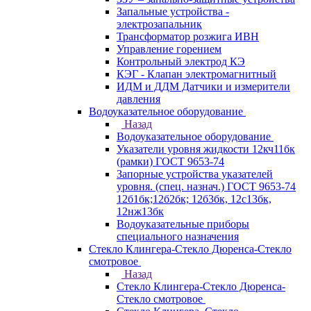
Запальные устройства -
электрозапальник
Трансформатор розжига ИВН
Управление горением
Контрольный электрод КЭ
КЭГ - Клапан электромагнитный
ИДМ и ДДМ Датчики и измерители
давления
Водоуказательное оборудование
Назад
Водоуказательное оборудование
Указатели уровня жидкости 12кч11бк
(рамки) ГОСТ 9653-74
Запорные устройства указателей
уровня. (спец. назнач.) ГОСТ 9653-74
12б1бк;12б2бк; 12б3бк, 12с13бк,
12нж13бк
Водоуказательные приборы
специального назначения
Стекло Клингера-Стекло Дюренса-Стекло
смотровое
Назад
Стекло Клингера-Стекло Дюренса-
Стекло смотровое