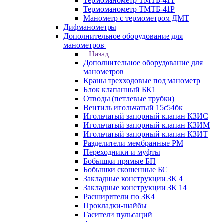
Термоманометр ТМТБ-41Т
Термоманометр ТМТБ-41Р
Манометр с термометром ДМТ
Дифманометры
Дополнительное оборудование для
манометров
Назад
Дополнительное оборудование для
манометров
Краны трехходовые под манометр
Блок клапанный БК1
Отводы (петлевые трубки)
Вентиль игольчатый 15с54бк
Игольчатый запорный клапан КЗИС
Игольчатый запорный клапан КЗИМ
Игольчатый запорный клапан КЗИТ
Разделители мембранные РМ
Переходники и муфты
Бобышки прямые БП
Бобышки скошенные БС
Закладные конструкции ЗК 4
Закладные конструкции ЗК 14
Расширители по ЗК4
Прокладки-шайбы
Гасители пульсаций