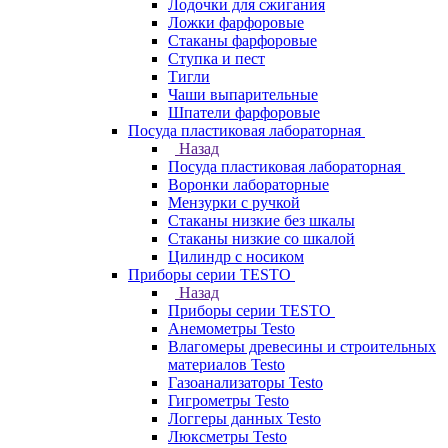
Лодочки для сжигания
Ложки фарфоровые
Стаканы фарфоровые
Ступка и пест
Тигли
Чаши выпарительные
Шпатели фарфоровые
Посуда пластиковая лабораторная
Назад
Посуда пластиковая лабораторная
Воронки лабораторные
Мензурки с ручкой
Стаканы низкие без шкалы
Стаканы низкие со шкалой
Цилиндр с носиком
Приборы серии TESTO
Назад
Приборы серии TESTO
Анемометры Testo
Влагомеры древесины и строительных
материалов Testo
Газоанализаторы Testo
Гигрометры Testo
Логгеры данных Testo
Люксметры Testo