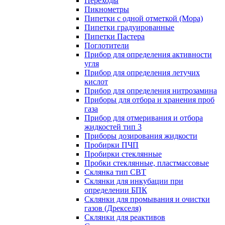
Переходы
Пикнометры
Пипетки с одной отметкой (Мора)
Пипетки градуированные
Пипетки Пастера
Поглотители
Прибор для определения активности
угля
Прибор для определения летучих
кислот
Прибор для определения нитрозамина
Приборы для отбора и хранения проб
газа
Прибор для отмеривания и отбора
жидкостей тип 3
Приборы дозирования жидкости
Пробирки ПЧП
Пробирки стеклянные
Пробки стеклянные, пластмассовые
Склянка тип СВТ
Склянки для инкубации при
определении БПК
Склянки для промывания и очистки
газов (Дрекселя)
Склянки для реактивов