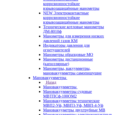
коррозионностойкие
взрывозащищённые манометры
NEW Электроконтактные
коррозионностойкие
взрывозащищённые манометры
Технические котловые манометры
ДМ-8010ф
Манометры для измерения низких
давлений газов КМ
Индикаторы давления для
огнетушителей
Манометры образцовые МО
Манометры дистанционные
(капиллярные)
Манометры, вакуумметры,
мановакуумметры самопишущие
Мановакуумметры
Назад
Мановакуумметры
Мановакуумметры судовые
МВТПСф-100ОМ2
Мановакуумметры технические
МВП2-Уф, МВП3-Уф, МВП-4-Уф
Мановакууметры двухтрубные МВ
Мановакуумметры электроконтактные