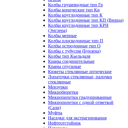
Колбы грушевидные тип Гр
Колбы конические тип Кн
Колбы круглодонные тип К
Колбы круглодонные тип КП (Вюрца)
Колбы круглодонные тип КРН
(Энглера)
Колбы мерные
Колбы плоскодонные тип П
Колбы остродонные тип О
Колбы с тубусом (Бунзена)
Колбы тип Кьельдаля
Краны соединительные
Краны спускные
Кюветы стеклянные оптические
Лопаточки стеклянные, палочки
стеклянные
Мензурки
Микробюретки
Микропипетки градуированные
Микропипетки с одной отметкой
(Сали)
Муфты
Насадки для экстрагирования
Нефтеотстойник