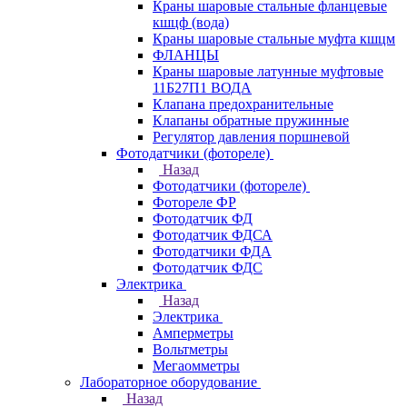
Краны шаровые стальные фланцевые
кшцф (вода)
Краны шаровые стальные муфта кшцм
ФЛАНЦЫ
Краны шаровые латунные муфтовые
11Б27П1 ВОДА
Клапана предохранительные
Клапаны обратные пружинные
Регулятор давления поршневой
Фотодатчики (фотореле)
Назад
Фотодатчики (фотореле)
Фотореле ФР
Фотодатчик ФД
Фотодатчик ФДСА
Фотодатчики ФДА
Фотодатчик ФДС
Электрика
Назад
Электрика
Амперметры
Вольтметры
Мегаомметры
Лабораторное оборудование
Назад