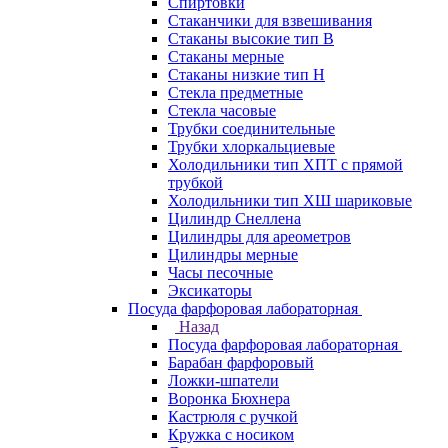
Спиртовки
Стаканчики для взвешивания
Стаканы высокие тип В
Стаканы мерные
Стаканы низкие тип Н
Стекла предметные
Стекла часовые
Трубки соединительные
Трубки хлоркальциевые
Холодильники тип ХПТ с прямой
трубкой
Холодильники тип ХШ шариковые
Цилиндр Снеллена
Цилиндры для ареометров
Цилиндры мерные
Часы песочные
Эксикаторы
Посуда фарфоровая лабораторная
Назад
Посуда фарфоровая лабораторная
Барабан фарфоровый
Ложки-шпатели
Воронка Бюхнера
Кастрюля с ручкой
Кружка с носиком