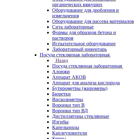
органических вяжущих
Оборудование для дробления и
измельчения
Оборудование для рассева материалов
Сита лабораторные
Формы для образцов бетона и
растворов
Испытательное оборудование
Лабораторный инвентарь
Посуда стеклянная лабораторная
Назад
Посуда стеклянная лабораторная
Алонжи
Аппарат АКОВ
Аппарат для анализа кислорода
Бутирометры (жиромеры)
Бюретки
Вискозиметры
Воронки тип В
Воронки тип ВД
Дистилляторы стеклянные
Изгибы
Капельницы
Каплеуловители
Керны