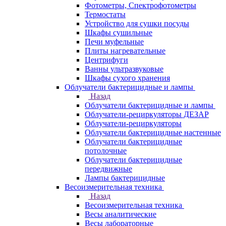
Фотометры, Спектрофотометры
Термостаты
Устройство для сушки посуды
Шкафы сушильные
Печи муфельные
Плиты нагревательные
Центрифуги
Ванны ультразвуковые
Шкафы сухого хранения
Облучатели бактерицидные и лампы
Назад
Облучатели бактерицидные и лампы
Облучатели-рециркуляторы ДЕЗАР
Облучатели-рециркуляторы
Облучатели бактерицидные настенные
Облучатели бактерицидные
потолочные
Облучатели бактерицидные
передвижные
Лампы бактерицидные
Весоизмерительная техника
Назад
Весоизмерительная техника
Весы аналитические
Весы лабораторные