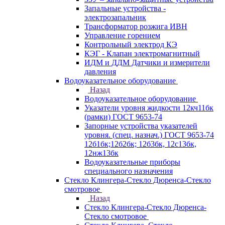
Запальные устройства -
электрозапальник
Трансформатор розжига ИВН
Управление горением
Контрольный электрод КЭ
КЭГ - Клапан электромагнитный
ИДМ и ДДМ Датчики и измерители
давления
Водоуказательное оборудование
Назад
Водоуказательное оборудование
Указатели уровня жидкости 12кч11бк
(рамки) ГОСТ 9653-74
Запорные устройства указателей
уровня. (спец. назнач.) ГОСТ 9653-74
12б1бк;12б2бк; 12б3бк, 12с13бк,
12нж13бк
Водоуказательные приборы
специального назначения
Стекло Клингера-Стекло Дюренса-Стекло
смотровое
Назад
Стекло Клингера-Стекло Дюренса-
Стекло смотровое