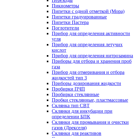
Переходы
Пикнометры
Пипетки с одной отметкой (Мора)
Пипетки градуированные
Пипетки Пастера
Поглотители
Прибор для определения активности
угля
Прибор для определения летучих
кислот
Прибор для определения нитрозамина
Приборы для отбора и хранения проб
газа
Прибор для отмеривания и отбора
жидкостей тип 3
Приборы дозирования жидкости
Пробирки ПЧП
Пробирки стеклянные
Пробки стеклянные, пластмассовые
Склянка тип СВТ
Склянки для инкубации при
определении БПК
Склянки для промывания и очистки
газов (Дрекселя)
Склянки для реактивов