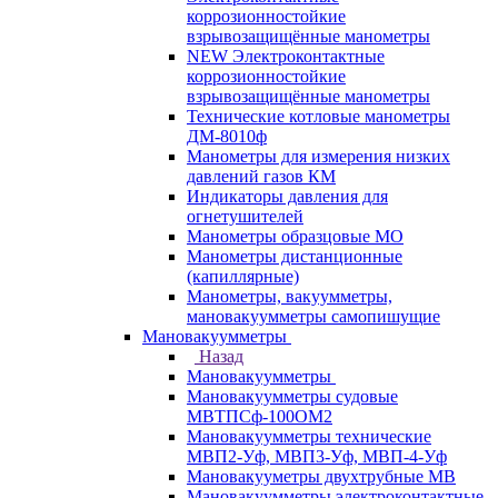
коррозионностойкие
взрывозащищённые манометры
NEW Электроконтактные
коррозионностойкие
взрывозащищённые манометры
Технические котловые манометры
ДМ-8010ф
Манометры для измерения низких
давлений газов КМ
Индикаторы давления для
огнетушителей
Манометры образцовые МО
Манометры дистанционные
(капиллярные)
Манометры, вакуумметры,
мановакуумметры самопишущие
Мановакуумметры
Назад
Мановакуумметры
Мановакуумметры судовые
МВТПСф-100ОМ2
Мановакуумметры технические
МВП2-Уф, МВП3-Уф, МВП-4-Уф
Мановакууметры двухтрубные МВ
Мановакуумметры электроконтактные