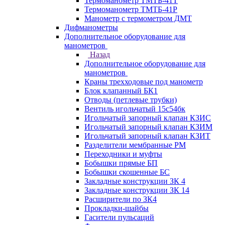
Термоманометр ТМТБ-41Т
Термоманометр ТМТБ-41Р
Манометр с термометром ДМТ
Дифманометры
Дополнительное оборудование для
манометров
Назад
Дополнительное оборудование для
манометров
Краны трехходовые под манометр
Блок клапанный БК1
Отводы (петлевые трубки)
Вентиль игольчатый 15с54бк
Игольчатый запорный клапан КЗИС
Игольчатый запорный клапан КЗИМ
Игольчатый запорный клапан КЗИТ
Разделители мембранные РМ
Переходники и муфты
Бобышки прямые БП
Бобышки скошенные БС
Закладные конструкции ЗК 4
Закладные конструкции ЗК 14
Расширители по ЗК4
Прокладки-шайбы
Гасители пульсаций