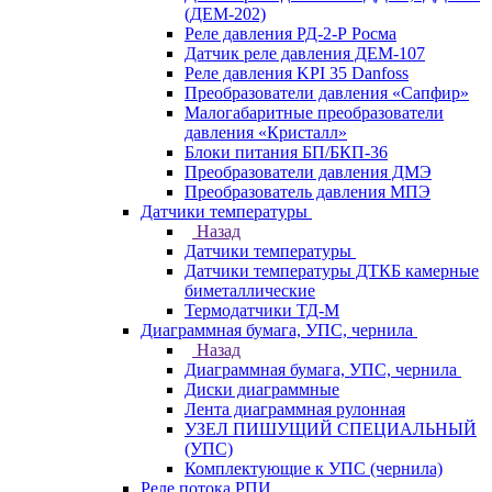
(ДЕМ-202)
Реле давления РД-2-Р Росма
Датчик реле давления ДЕМ-107
Реле давления KPI 35 Danfoss
Преобразователи давления «Сапфир»
Малогабаритные преобразователи
давления «Кристалл»
Блоки питания БП/БКП-36
Преобразователи давления ДМЭ
Преобразователь давления МПЭ
Датчики температуры
Назад
Датчики температуры
Датчики температуры ДТКБ камерные
биметаллические
Термодатчики ТД-М
Диаграммная бумага, УПС, чернила
Назад
Диаграммная бумага, УПС, чернила
Диски диаграммные
Лента диаграммная рулонная
УЗЕЛ ПИШУЩИЙ СПЕЦИАЛЬНЫЙ
(УПС)
Комплектующие к УПС (чернила)
Реле потока РПИ