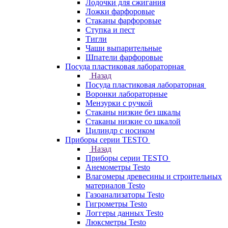
Лодочки для сжигания
Ложки фарфоровые
Стаканы фарфоровые
Ступка и пест
Тигли
Чаши выпарительные
Шпатели фарфоровые
Посуда пластиковая лабораторная
Назад
Посуда пластиковая лабораторная
Воронки лабораторные
Мензурки с ручкой
Стаканы низкие без шкалы
Стаканы низкие со шкалой
Цилиндр с носиком
Приборы серии TESTO
Назад
Приборы серии TESTO
Анемометры Testo
Влагомеры древесины и строительных
материалов Testo
Газоанализаторы Testo
Гигрометры Testo
Логгеры данных Testo
Люксметры Testo