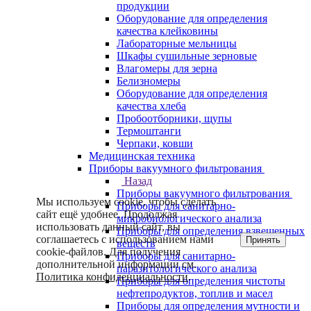
продукции
Оборудование для определения
качества клейковины
Лабораторные мельницы
Шкафы сушильные зерновые
Влагомеры для зерна
Белизномеры
Оборудование для определения
качества хлеба
Пробоотборники, щупы
Термоштанги
Черпаки, ковши
Медицинская техника
Приборы вакуумного фильтрования
Назад
Приборы вакуумного фильтрования
Мы используем cookie, чтобы сделать
Приборы для санитарно-
сайт ещё удобнее. Продолжая
микробиологического анализа
использовать данный сайт, вы
Приборы для определения взвешенных
соглашаетесь с использованием нами
Принять
веществ
cookie-файлов. Для получения
Приборы для санитарно-
дополнительной информации см.
паразитологического анализа
Политика конфиденциальности
.
Приборы для определения чистоты
нефтепродуктов, топлив и масел
Приборы для определения мутности и