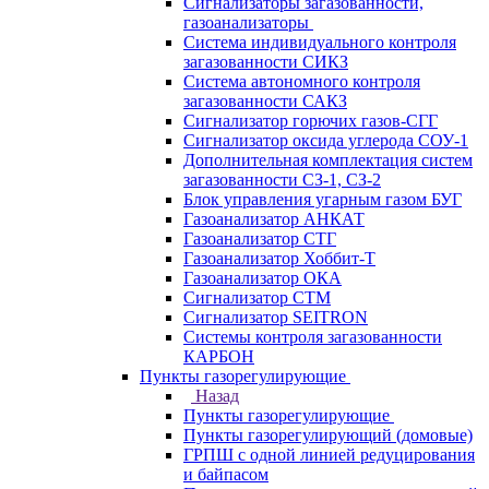
Сигнализаторы загазованности,
газоанализаторы
Система индивидуального контроля
загазованности СИКЗ
Система автономного контроля
загазованности САКЗ
Сигнализатор горючих газов-СГГ
Сигнализатор оксида углерода СОУ-1
Дополнительная комплектация систем
загазованности СЗ-1, СЗ-2
Блок управления угарным газом БУГ
Газоанализатор АНКАТ
Газоанализатор СТГ
Газоанализатор Хоббит-Т
Газоанализатор ОКА
Сигнализатор СТМ
Сигнализатор SEITRON
Системы контроля загазованности
КАРБОН
Пункты газорегулирующие
Назад
Пункты газорегулирующие
Пункты газорегулирующий (домовые)
ГРПШ с одной линией редуцирования
и байпасом