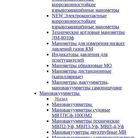
коррозионностойкие
взрывозащищённые манометры
NEW Электроконтактные
коррозионностойкие
взрывозащищённые манометры
Технические котловые манометры
ДМ-8010ф
Манометры для измерения низких
давлений газов КМ
Индикаторы давления для
огнетушителей
Манометры образцовые МО
Манометры дистанционные
(капиллярные)
Манометры, вакуумметры,
мановакуумметры самопишущие
Мановакуумметры
Назад
Мановакуумметры
Мановакуумметры судовые
МВТПСф-100ОМ2
Мановакуумметры технические
МВП2-Уф, МВП3-Уф, МВП-4-Уф
Мановакууметры двухтрубные МВ
Мановакуумметры электроконтактные