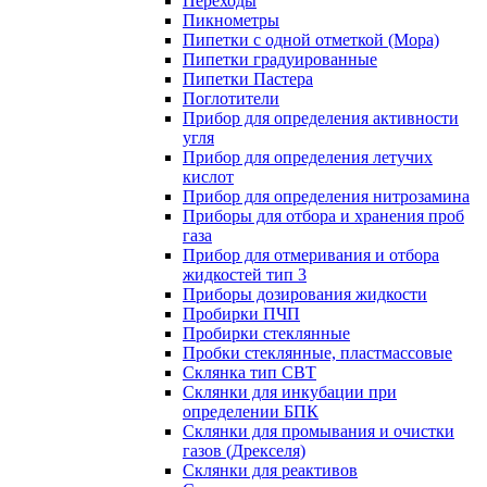
Переходы
Пикнометры
Пипетки с одной отметкой (Мора)
Пипетки градуированные
Пипетки Пастера
Поглотители
Прибор для определения активности
угля
Прибор для определения летучих
кислот
Прибор для определения нитрозамина
Приборы для отбора и хранения проб
газа
Прибор для отмеривания и отбора
жидкостей тип 3
Приборы дозирования жидкости
Пробирки ПЧП
Пробирки стеклянные
Пробки стеклянные, пластмассовые
Склянка тип СВТ
Склянки для инкубации при
определении БПК
Склянки для промывания и очистки
газов (Дрекселя)
Склянки для реактивов