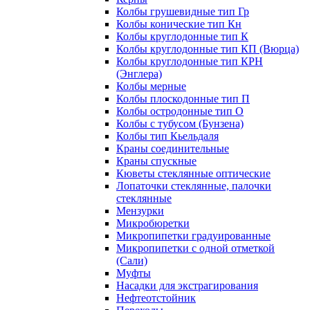
Колбы грушевидные тип Гр
Колбы конические тип Кн
Колбы круглодонные тип К
Колбы круглодонные тип КП (Вюрца)
Колбы круглодонные тип КРН
(Энглера)
Колбы мерные
Колбы плоскодонные тип П
Колбы остродонные тип О
Колбы с тубусом (Бунзена)
Колбы тип Кьельдаля
Краны соединительные
Краны спускные
Кюветы стеклянные оптические
Лопаточки стеклянные, палочки
стеклянные
Мензурки
Микробюретки
Микропипетки градуированные
Микропипетки с одной отметкой
(Сали)
Муфты
Насадки для экстрагирования
Нефтеотстойник