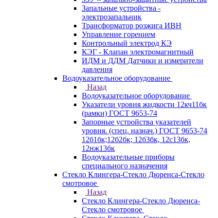
Запальные устройства -
электрозапальник
Трансформатор розжига ИВН
Управление горением
Контрольный электрод КЭ
КЭГ - Клапан электромагнитный
ИДМ и ДДМ Датчики и измерители
давления
Водоуказательное оборудование
Назад
Водоуказательное оборудование
Указатели уровня жидкости 12кч11бк
(рамки) ГОСТ 9653-74
Запорные устройства указателей
уровня. (спец. назнач.) ГОСТ 9653-74
12б1бк;12б2бк; 12б3бк, 12с13бк,
12нж13бк
Водоуказательные приборы
специального назначения
Стекло Клингера-Стекло Дюренса-Стекло
смотровое
Назад
Стекло Клингера-Стекло Дюренса-
Стекло смотровое