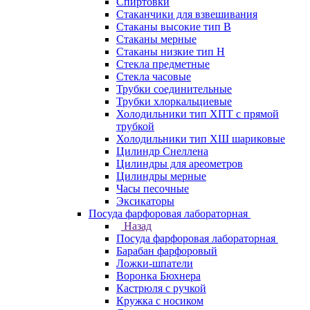
Спиртовки
Стаканчики для взвешивания
Стаканы высокие тип В
Стаканы мерные
Стаканы низкие тип Н
Стекла предметные
Стекла часовые
Трубки соединительные
Трубки хлоркальциевые
Холодильники тип ХПТ с прямой
трубкой
Холодильники тип ХШ шариковые
Цилиндр Снеллена
Цилиндры для ареометров
Цилиндры мерные
Часы песочные
Эксикаторы
Посуда фарфоровая лабораторная
Назад
Посуда фарфоровая лабораторная
Барабан фарфоровый
Ложки-шпатели
Воронка Бюхнера
Кастрюля с ручкой
Кружка с носиком