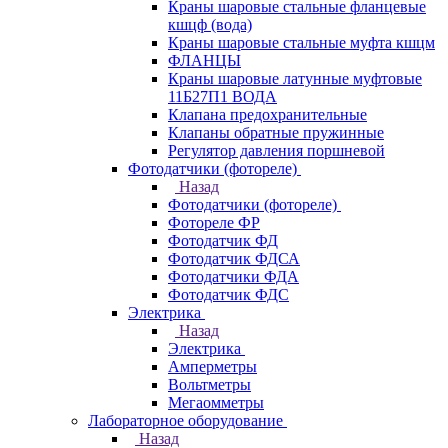
Краны шаровые стальные фланцевые
кшцф (вода)
Краны шаровые стальные муфта кшцм
ФЛАНЦЫ
Краны шаровые латунные муфтовые
11Б27П1 ВОДА
Клапана предохранительные
Клапаны обратные пружинные
Регулятор давления поршневой
Фотодатчики (фотореле)
Назад
Фотодатчики (фотореле)
Фотореле ФР
Фотодатчик ФД
Фотодатчик ФДСА
Фотодатчики ФДА
Фотодатчик ФДС
Электрика
Назад
Электрика
Амперметры
Вольтметры
Мегаомметры
Лабораторное оборудование
Назад