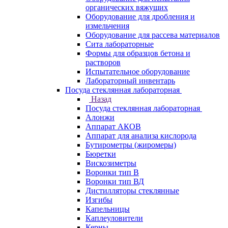
органических вяжущих
Оборудование для дробления и
измельчения
Оборудование для рассева материалов
Сита лабораторные
Формы для образцов бетона и
растворов
Испытательное оборудование
Лабораторный инвентарь
Посуда стеклянная лабораторная
Назад
Посуда стеклянная лабораторная
Алонжи
Аппарат АКОВ
Аппарат для анализа кислорода
Бутирометры (жиромеры)
Бюретки
Вискозиметры
Воронки тип В
Воронки тип ВД
Дистилляторы стеклянные
Изгибы
Капельницы
Каплеуловители
Керны