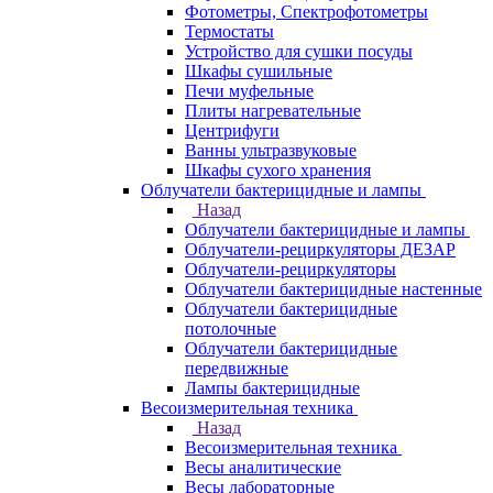
Фотометры, Спектрофотометры
Термостаты
Устройство для сушки посуды
Шкафы сушильные
Печи муфельные
Плиты нагревательные
Центрифуги
Ванны ультразвуковые
Шкафы сухого хранения
Облучатели бактерицидные и лампы
Назад
Облучатели бактерицидные и лампы
Облучатели-рециркуляторы ДЕЗАР
Облучатели-рециркуляторы
Облучатели бактерицидные настенные
Облучатели бактерицидные
потолочные
Облучатели бактерицидные
передвижные
Лампы бактерицидные
Весоизмерительная техника
Назад
Весоизмерительная техника
Весы аналитические
Весы лабораторные