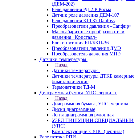
(ДЕМ-202)
Реле давления РД-2-Р Росма
Датчик реле давления ДЕМ-107
Реле давления KPI 35 Danfoss
Преобразователи давления «Сапфир»
Малогабаритные преобразователи
давления «Кристалл»
Блоки питания БП/БКП-36
Преобразователи давления ДМЭ
Преобразователь давления МПЭ
Датчики температуры
Назад
Датчики температуры
Датчики температуры ДТКБ камерные
биметаллические
Термодатчики ТД-М
Диаграммная бумага, УПС, чернила
Назад
Диаграммная бумага, УПС, чернила
Диски диаграммные
Лента диаграммная рулонная
УЗЕЛ ПИШУЩИЙ СПЕЦИАЛЬНЫЙ
(УПС)
Комплектующие к УПС (чернила)
Реле потока РПИ