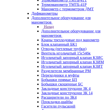
Термоманометр ТМТБ-41Т
Термоманометр ТМТБ-41Р
Манометр с термометром ДМТ
Дифманометры
Дополнительное оборудование для
манометров
Назад
Дополнительное оборудование для
манометров
Краны трехходовые под манометр
Блок клапанный БК1
Отводы (петлевые трубки)
Вентиль игольчатый 15с54бк
Игольчатый запорный клапан КЗИС
Игольчатый запорный клапан КЗИМ
Игольчатый запорный клапан КЗИТ
Разделители мембранные РМ
Переходники и муфты
Бобышки прямые БП
Бобышки скошенные БС
Закладные конструкции ЗК 4
Закладные конструкции ЗК 14
Расширители по ЗК4
Прокладки-шайбы
Гасители пульсаций