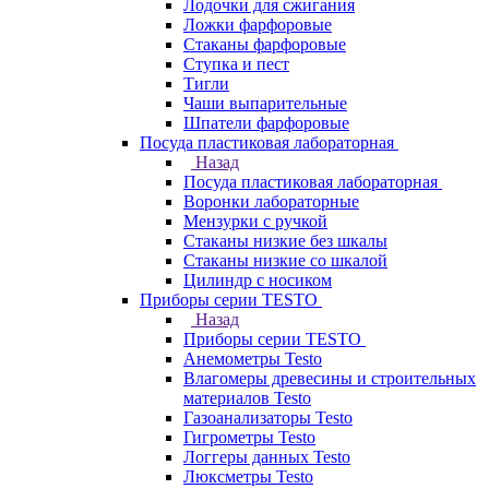
Лодочки для сжигания
Ложки фарфоровые
Стаканы фарфоровые
Ступка и пест
Тигли
Чаши выпарительные
Шпатели фарфоровые
Посуда пластиковая лабораторная
Назад
Посуда пластиковая лабораторная
Воронки лабораторные
Мензурки с ручкой
Стаканы низкие без шкалы
Стаканы низкие со шкалой
Цилиндр с носиком
Приборы серии TESTO
Назад
Приборы серии TESTO
Анемометры Testo
Влагомеры древесины и строительных
материалов Testo
Газоанализаторы Testo
Гигрометры Testo
Логгеры данных Testo
Люксметры Testo