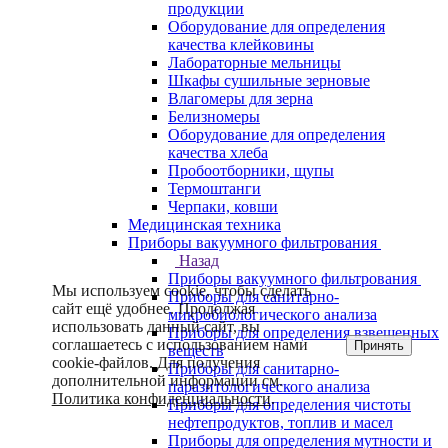
продукции
Оборудование для определения
качества клейковины
Лабораторные мельницы
Шкафы сушильные зерновые
Влагомеры для зерна
Белизномеры
Оборудование для определения
качества хлеба
Пробоотборники, щупы
Термоштанги
Черпаки, ковши
Медицинская техника
Приборы вакуумного фильтрования
Назад
Приборы вакуумного фильтрования
Мы используем cookie, чтобы сделать
Приборы для санитарно-
сайт ещё удобнее. Продолжая
микробиологического анализа
использовать данный сайт, вы
Приборы для определения взвешенных
соглашаетесь с использованием нами
Принять
веществ
cookie-файлов. Для получения
Приборы для санитарно-
дополнительной информации см.
паразитологического анализа
Политика конфиденциальности
.
Приборы для определения чистоты
нефтепродуктов, топлив и масел
Приборы для определения мутности и