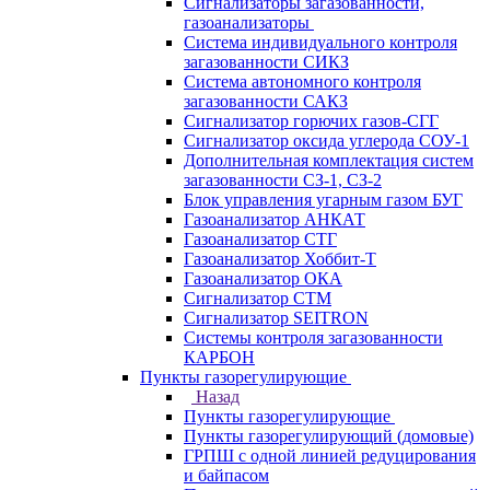
Сигнализаторы загазованности,
газоанализаторы
Система индивидуального контроля
загазованности СИКЗ
Система автономного контроля
загазованности САКЗ
Сигнализатор горючих газов-СГГ
Сигнализатор оксида углерода СОУ-1
Дополнительная комплектация систем
загазованности СЗ-1, СЗ-2
Блок управления угарным газом БУГ
Газоанализатор АНКАТ
Газоанализатор СТГ
Газоанализатор Хоббит-Т
Газоанализатор ОКА
Сигнализатор СТМ
Сигнализатор SEITRON
Системы контроля загазованности
КАРБОН
Пункты газорегулирующие
Назад
Пункты газорегулирующие
Пункты газорегулирующий (домовые)
ГРПШ с одной линией редуцирования
и байпасом