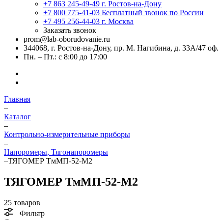
+7 863 245-49-49
г. Ростов-на-Дону
+7 800 775-41-03
Бесплатный звонок по России
+7 495 256-44-03
г. Москва
Заказать звонок
prom@lab-oborudovanie.ru
344068, г. Ростов-на-Дону, пр. М. Нагибина, д. 33А/47 оф.
Пн. – Пт.: с 8:00 до 17:00
Главная
–
Каталог
–
Контрольно-измерительные приборы
–
Напоромеры, Тягонапоромеры
–
ТЯГОМЕР ТмМП-52-М2
ТЯГОМЕР ТмМП-52-М2
25 товаров
Фильтр