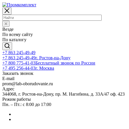
Везде
По всему сайту
По каталогу
+7 863 245-49-49
+7 863 245-49-49
г. Ростов-на-Дону
+7 800 775-41-03
Бесплатный звонок по России
+7 495 256-44-03
г. Москва
Заказать звонок
E-mail
prom@lab-oborudovanie.ru
Адрес
344068, г. Ростов-на-Дону, пр. М. Нагибина, д. 33А/47 оф. 423
Режим работы
Пн. – Пт.: с 8:00 до 17:00