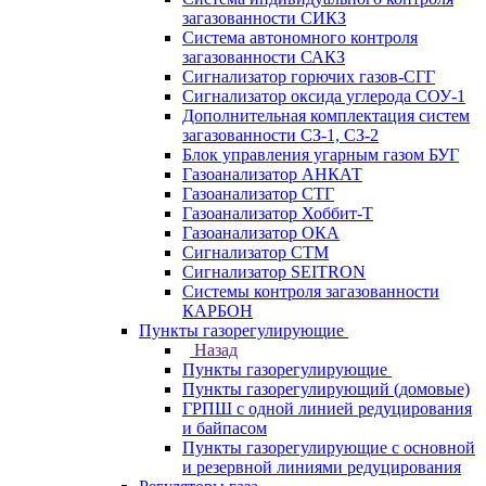
загазованности СИКЗ
Система автономного контроля
загазованности САКЗ
Сигнализатор горючих газов-СГГ
Сигнализатор оксида углерода СОУ-1
Дополнительная комплектация систем
загазованности СЗ-1, СЗ-2
Блок управления угарным газом БУГ
Газоанализатор АНКАТ
Газоанализатор СТГ
Газоанализатор Хоббит-Т
Газоанализатор ОКА
Сигнализатор СТМ
Сигнализатор SEITRON
Системы контроля загазованности
КАРБОН
Пункты газорегулирующие
Назад
Пункты газорегулирующие
Пункты газорегулирующий (домовые)
ГРПШ с одной линией редуцирования
и байпасом
Пункты газорегулирующие с основной
и резервной линиями редуцирования