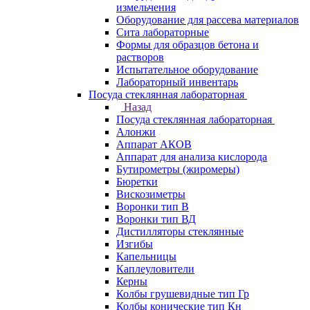
измельчения
Оборудование для рассева материалов
Сита лабораторные
Формы для образцов бетона и
растворов
Испытательное оборудование
Лабораторный инвентарь
Посуда стеклянная лабораторная
Назад
Посуда стеклянная лабораторная
Алонжи
Аппарат АКОВ
Аппарат для анализа кислорода
Бутирометры (жиромеры)
Бюретки
Вискозиметры
Воронки тип В
Воронки тип ВД
Дистилляторы стеклянные
Изгибы
Капельницы
Каплеуловители
Керны
Колбы грушевидные тип Гр
Колбы конические тип Кн