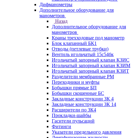
Дифманометры
Дополнительное оборудование для
манометров
Назад
Дополнительное оборудование для
манометров
Краны трехходовые под манометр
Блок клапанный БК1
Отводы (петлевые трубки)
Вентиль игольчатый 15с54бк
Игольчатый запорный клапан КЗИС
Игольчатый запорный клапан КЗИМ
Игольчатый запорный клапан КЗИТ
Разделители мембранные РМ
Переходники и муфты
Бобышки прямые БП
Бобышки скошенные БС
Закладные конструкции ЗК 4
Закладные конструкции ЗК 14
Расширители по ЗК4
Прокладки-шайбы
Гасители пульсаций
Фитинги
Указатели предельного давления
Демпфирующие жидкости