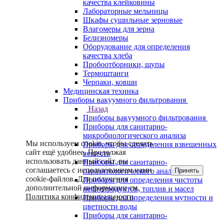
качества клейковины
Лабораторные мельницы
Шкафы сушильные зерновые
Влагомеры для зерна
Белизномеры
Оборудование для определения
качества хлеба
Пробоотборники, щупы
Термоштанги
Черпаки, ковши
Медицинская техника
Приборы вакуумного фильтрования
Назад
Приборы вакуумного фильтрования
Приборы для санитарно-
микробиологического анализа
Мы используем cookie, чтобы сделать
Приборы для определения взвешенных
сайт ещё удобнее. Продолжая
веществ
использовать данный сайт, вы
Приборы для санитарно-
соглашаетесь с использованием нами
Принять
паразитологического анализа
cookie-файлов. Для получения
Приборы для определения чистоты
дополнительной информации см.
нефтепродуктов, топлив и масел
Политика конфиденциальности
.
Приборы для определения мутности и
цветности воды
Приборы для санитарно-