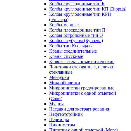
Колбы круглодонные тип К
Колбы круглодонные тип КП (Вюрца)
Колбы круглодонные тип КРН
(Энглера)
Колбы мерные
Колбы плоскодонные тип П
Колбы остродонные тип О
Колбы с тубусом (Бунзена)
Колбы тип Кьельдаля
Краны соединительные
Краны спускные
Кюветы стеклянные оптические
Лопаточки стеклянные, палочки
стеклянные
Мензурки
Микробюретки
Микропипетки градуированные
Микропипетки с одной отметкой
(Сали)
Муфты
Насадки для экстрагирования
Нефтеотстойник
Переходы
Пикнометры
Пипетки с одной отметкой (Мора)