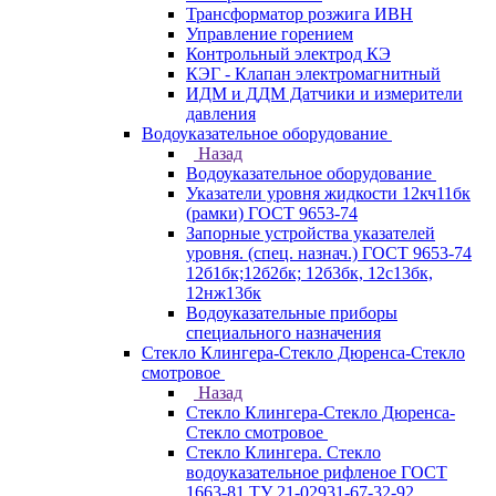
Трансформатор розжига ИВН
Управление горением
Контрольный электрод КЭ
КЭГ - Клапан электромагнитный
ИДМ и ДДМ Датчики и измерители
давления
Водоуказательное оборудование
Назад
Водоуказательное оборудование
Указатели уровня жидкости 12кч11бк
(рамки) ГОСТ 9653-74
Запорные устройства указателей
уровня. (спец. назнач.) ГОСТ 9653-74
12б1бк;12б2бк; 12б3бк, 12с13бк,
12нж13бк
Водоуказательные приборы
специального назначения
Стекло Клингера-Стекло Дюренса-Стекло
смотровое
Назад
Стекло Клингера-Стекло Дюренса-
Стекло смотровое
Стекло Клингера. Стекло
водоуказательное рифленое ГОСТ
1663-81 ТУ 21-02931-67-32-92