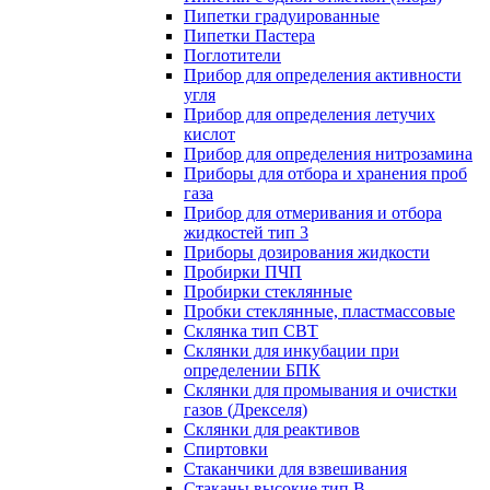
Пипетки градуированные
Пипетки Пастера
Поглотители
Прибор для определения активности
угля
Прибор для определения летучих
кислот
Прибор для определения нитрозамина
Приборы для отбора и хранения проб
газа
Прибор для отмеривания и отбора
жидкостей тип 3
Приборы дозирования жидкости
Пробирки ПЧП
Пробирки стеклянные
Пробки стеклянные, пластмассовые
Склянка тип СВТ
Склянки для инкубации при
определении БПК
Склянки для промывания и очистки
газов (Дрекселя)
Склянки для реактивов
Спиртовки
Стаканчики для взвешивания
Стаканы высокие тип В