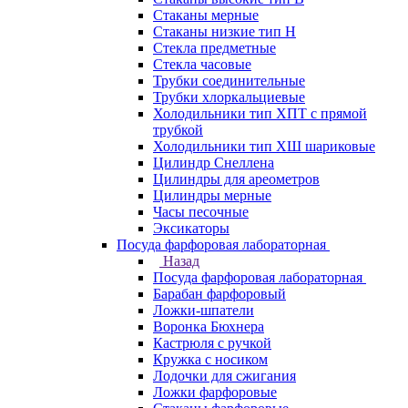
Стаканы мерные
Стаканы низкие тип Н
Стекла предметные
Стекла часовые
Трубки соединительные
Трубки хлоркальциевые
Холодильники тип ХПТ с прямой
трубкой
Холодильники тип ХШ шариковые
Цилиндр Снеллена
Цилиндры для ареометров
Цилиндры мерные
Часы песочные
Эксикаторы
Посуда фарфоровая лабораторная
Назад
Посуда фарфоровая лабораторная
Барабан фарфоровый
Ложки-шпатели
Воронка Бюхнера
Кастрюля с ручкой
Кружка с носиком
Лодочки для сжигания
Ложки фарфоровые