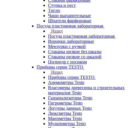
Стаканы фарфоровые
Ступка и пест
Тигли
Чаши выпарительные
Шпатели фарфоровые
Посуда пластиковая лабораторная
Назад
Посуда пластиковая лабораторная
Воронки лабораторные
Мензурки с ручкой
Стаканы низкие без шкалы
Стаканы низкие со шкалой
Цилиндр с носиком
Приборы серии TESTO
Назад
Приборы серии TESTO
Анемометры Testo
Влагомеры древесины и строительных
материалов Testo
Газоанализаторы Testo
Гигрометры Testo
Логгеры данных Testo
Люксметры Testo
Манометры Testo
Мультиметры Testo