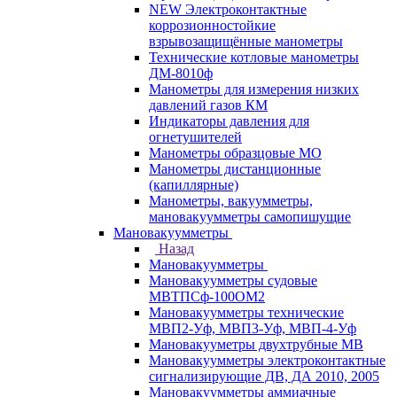
NEW Электроконтактные
коррозионностойкие
взрывозащищённые манометры
Технические котловые манометры
ДМ-8010ф
Манометры для измерения низких
давлений газов КМ
Индикаторы давления для
огнетушителей
Манометры образцовые МО
Манометры дистанционные
(капиллярные)
Манометры, вакуумметры,
мановакуумметры самопишущие
Мановакуумметры
Назад
Мановакуумметры
Мановакуумметры судовые
МВТПСф-100ОМ2
Мановакуумметры технические
МВП2-Уф, МВП3-Уф, МВП-4-Уф
Мановакууметры двухтрубные МВ
Мановакуумметры электроконтактные
сигнализирующие ДВ, ДА 2010, 2005
Мановакуумметры аммиачные