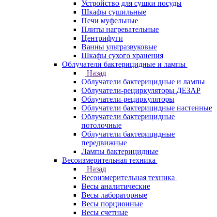
Устройство для сушки посуды
Шкафы сушильные
Печи муфельные
Плиты нагревательные
Центрифуги
Ванны ультразвуковые
Шкафы сухого хранения
Облучатели бактерицидные и лампы
Назад
Облучатели бактерицидные и лампы
Облучатели-рециркуляторы ДЕЗАР
Облучатели-рециркуляторы
Облучатели бактерицидные настенные
Облучатели бактерицидные
потолочные
Облучатели бактерицидные
передвижные
Лампы бактерицидные
Весоизмерительная техника
Назад
Весоизмерительная техника
Весы аналитические
Весы лабораторные
Весы порционные
Весы счетные