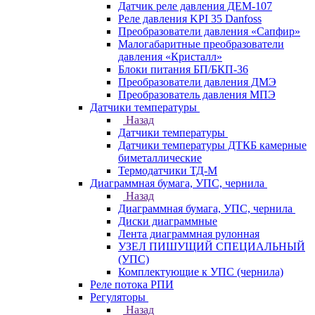
Датчик реле давления ДЕМ-107
Реле давления KPI 35 Danfoss
Преобразователи давления «Сапфир»
Малогабаритные преобразователи
давления «Кристалл»
Блоки питания БП/БКП-36
Преобразователи давления ДМЭ
Преобразователь давления МПЭ
Датчики температуры
Назад
Датчики температуры
Датчики температуры ДТКБ камерные
биметаллические
Термодатчики ТД-М
Диаграммная бумага, УПС, чернила
Назад
Диаграммная бумага, УПС, чернила
Диски диаграммные
Лента диаграммная рулонная
УЗЕЛ ПИШУЩИЙ СПЕЦИАЛЬНЫЙ
(УПС)
Комплектующие к УПС (чернила)
Реле потока РПИ
Регуляторы
Назад