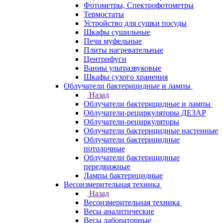
Фотометры, Спектрофотометры
Термостаты
Устройство для сушки посуды
Шкафы сушильные
Печи муфельные
Плиты нагревательные
Центрифуги
Ванны ультразвуковые
Шкафы сухого хранения
Облучатели бактерицидные и лампы
Назад
Облучатели бактерицидные и лампы
Облучатели-рециркуляторы ДЕЗАР
Облучатели-рециркуляторы
Облучатели бактерицидные настенные
Облучатели бактерицидные
потолочные
Облучатели бактерицидные
передвижные
Лампы бактерицидные
Весоизмерительная техника
Назад
Весоизмерительная техника
Весы аналитические
Весы лабораторные