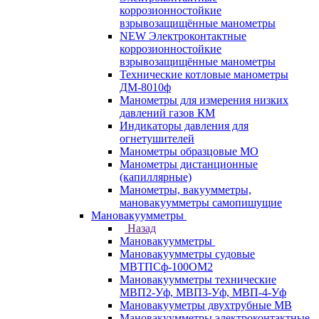
коррозионностойкие
взрывозащищённые манометры
NEW Электроконтактные
коррозионностойкие
взрывозащищённые манометры
Технические котловые манометры
ДМ-8010ф
Манометры для измерения низких
давлений газов КМ
Индикаторы давления для
огнетушителей
Манометры образцовые МО
Манометры дистанционные
(капиллярные)
Манометры, вакуумметры,
мановакуумметры самопишущие
Мановакуумметры
Назад
Мановакуумметры
Мановакуумметры судовые
МВТПСф-100ОМ2
Мановакуумметры технические
МВП2-Уф, МВП3-Уф, МВП-4-Уф
Мановакууметры двухтрубные МВ
Мановакуумметры электроконтактные