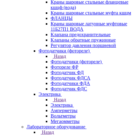
Краны шаровые стальные фланцевые
кшцф (вода)
Краны шаровые стальные муфта кшцм
ФЛАНЦЫ
Краны шаровые латунные муфтовые
11Б27П1 ВОДА
Клапана предохранительные
Клапаны обратные пружинные
Регулятор давления поршневой
Фотодатчики (фотореле)
Назад
Фотодатчики (фотореле)
Фотореле ФР
Фотодатчик ФД
Фотодатчик ФДСА
Фотодатчики ФДА
Фотодатчик ФДС
Электрика
Назад
Электрика
Амперметры
Вольтметры
Мегаомметры
Лабораторное оборудование
Назад