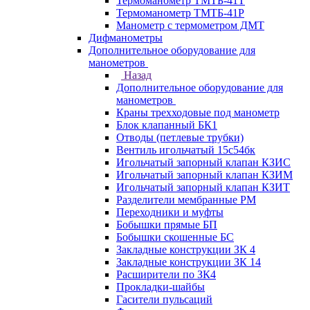
Термоманометр ТМТБ-41Т
Термоманометр ТМТБ-41Р
Манометр с термометром ДМТ
Дифманометры
Дополнительное оборудование для
манометров
Назад
Дополнительное оборудование для
манометров
Краны трехходовые под манометр
Блок клапанный БК1
Отводы (петлевые трубки)
Вентиль игольчатый 15с54бк
Игольчатый запорный клапан КЗИС
Игольчатый запорный клапан КЗИМ
Игольчатый запорный клапан КЗИТ
Разделители мембранные РМ
Переходники и муфты
Бобышки прямые БП
Бобышки скошенные БС
Закладные конструкции ЗК 4
Закладные конструкции ЗК 14
Расширители по ЗК4
Прокладки-шайбы
Гасители пульсаций