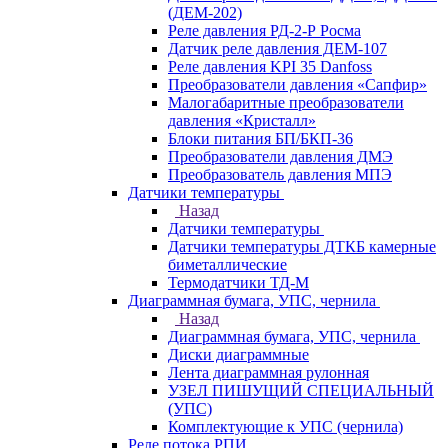
(ДЕМ-202)
Реле давления РД-2-Р Росма
Датчик реле давления ДЕМ-107
Реле давления KPI 35 Danfoss
Преобразователи давления «Сапфир»
Малогабаритные преобразователи
давления «Кристалл»
Блоки питания БП/БКП-36
Преобразователи давления ДМЭ
Преобразователь давления МПЭ
Датчики температуры
Назад
Датчики температуры
Датчики температуры ДТКБ камерные
биметаллические
Термодатчики ТД-М
Диаграммная бумага, УПС, чернила
Назад
Диаграммная бумага, УПС, чернила
Диски диаграммные
Лента диаграммная рулонная
УЗЕЛ ПИШУЩИЙ СПЕЦИАЛЬНЫЙ
(УПС)
Комплектующие к УПС (чернила)
Реле потока РПИ