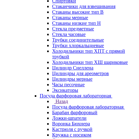
Спиртовки
Стаканчики для взвешивания
Стаканы высокие тип В
Стаканы мерные
Стаканы низкие тип Н
Стекла предметные
Стекла часовые
Трубки соединительные
Трубки хлоркальциевые
Холодильники тип ХПТ с прямой
трубкой
Холодильники тип ХШ шариковые
Цилиндр Снеллена
Цилиндры для ареометров
Цилиндры мерные
Часы песочные
Эксикаторы
Посуда фарфоровая лабораторная
Назад
Посуда фарфоровая лабораторная
Барабан фарфоровый
Ложки-шпатели
Воронка Бюхнера
Кастрюля с ручкой
Кружка с носиком