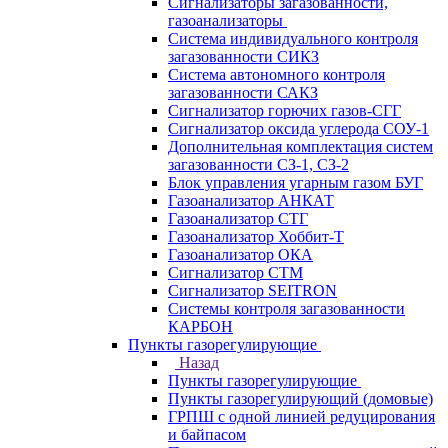
Сигнализаторы загазованности,
газоанализаторы
Система индивидуального контроля
загазованности СИКЗ
Система автономного контроля
загазованности САКЗ
Сигнализатор горючих газов-СГГ
Сигнализатор оксида углерода СОУ-1
Дополнительная комплектация систем
загазованности СЗ-1, СЗ-2
Блок управления угарным газом БУГ
Газоанализатор АНКАТ
Газоанализатор СТГ
Газоанализатор Хоббит-Т
Газоанализатор ОКА
Сигнализатор СТМ
Сигнализатор SEITRON
Системы контроля загазованности
КАРБОН
Пункты газорегулирующие
Назад
Пункты газорегулирующие
Пункты газорегулирующий (домовые)
ГРПШ с одной линией редуцирования
и байпасом