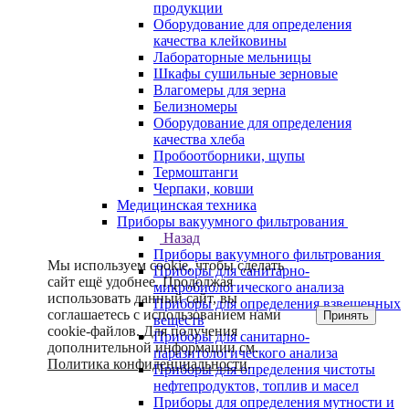
продукции
Оборудование для определения
качества клейковины
Лабораторные мельницы
Шкафы сушильные зерновые
Влагомеры для зерна
Белизномеры
Оборудование для определения
качества хлеба
Пробоотборники, щупы
Термоштанги
Черпаки, ковши
Медицинская техника
Приборы вакуумного фильтрования
Назад
Приборы вакуумного фильтрования
Мы используем cookie, чтобы сделать
Приборы для санитарно-
сайт ещё удобнее. Продолжая
микробиологического анализа
использовать данный сайт, вы
Приборы для определения взвешенных
соглашаетесь с использованием нами
Принять
веществ
cookie-файлов. Для получения
Приборы для санитарно-
дополнительной информации см.
паразитологического анализа
Политика конфиденциальности
.
Приборы для определения чистоты
нефтепродуктов, топлив и масел
Приборы для определения мутности и