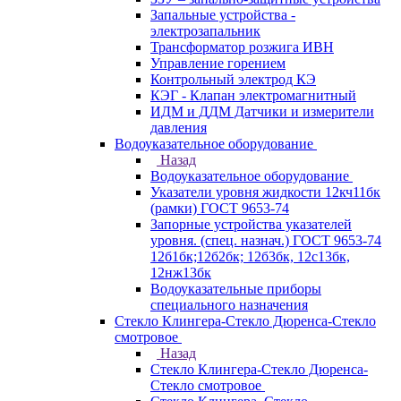
Запальные устройства -
электрозапальник
Трансформатор розжига ИВН
Управление горением
Контрольный электрод КЭ
КЭГ - Клапан электромагнитный
ИДМ и ДДМ Датчики и измерители
давления
Водоуказательное оборудование
Назад
Водоуказательное оборудование
Указатели уровня жидкости 12кч11бк
(рамки) ГОСТ 9653-74
Запорные устройства указателей
уровня. (спец. назнач.) ГОСТ 9653-74
12б1бк;12б2бк; 12б3бк, 12с13бк,
12нж13бк
Водоуказательные приборы
специального назначения
Стекло Клингера-Стекло Дюренса-Стекло
смотровое
Назад
Стекло Клингера-Стекло Дюренса-
Стекло смотровое