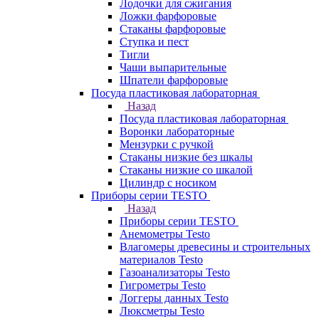
Лодочки для сжигания
Ложки фарфоровые
Стаканы фарфоровые
Ступка и пест
Тигли
Чаши выпарительные
Шпатели фарфоровые
Посуда пластиковая лабораторная
Назад
Посуда пластиковая лабораторная
Воронки лабораторные
Мензурки с ручкой
Стаканы низкие без шкалы
Стаканы низкие со шкалой
Цилиндр с носиком
Приборы серии TESTO
Назад
Приборы серии TESTO
Анемометры Testo
Влагомеры древесины и строительных
материалов Testo
Газоанализаторы Testo
Гигрометры Testo
Логгеры данных Testo
Люксметры Testo