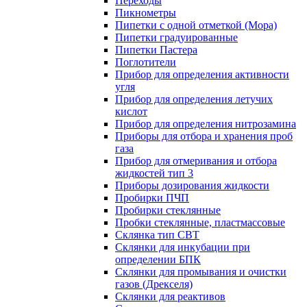
Переходы
Пикнометры
Пипетки с одной отметкой (Мора)
Пипетки градуированные
Пипетки Пастера
Поглотители
Прибор для определения активности
угля
Прибор для определения летучих
кислот
Прибор для определения нитрозамина
Приборы для отбора и хранения проб
газа
Прибор для отмеривания и отбора
жидкостей тип 3
Приборы дозирования жидкости
Пробирки ПЧП
Пробирки стеклянные
Пробки стеклянные, пластмассовые
Склянка тип СВТ
Склянки для инкубации при
определении БПК
Склянки для промывания и очистки
газов (Дрекселя)
Склянки для реактивов