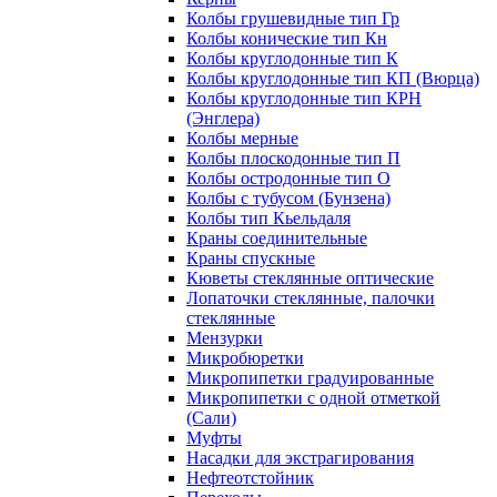
Колбы грушевидные тип Гр
Колбы конические тип Кн
Колбы круглодонные тип К
Колбы круглодонные тип КП (Вюрца)
Колбы круглодонные тип КРН
(Энглера)
Колбы мерные
Колбы плоскодонные тип П
Колбы остродонные тип О
Колбы с тубусом (Бунзена)
Колбы тип Кьельдаля
Краны соединительные
Краны спускные
Кюветы стеклянные оптические
Лопаточки стеклянные, палочки
стеклянные
Мензурки
Микробюретки
Микропипетки градуированные
Микропипетки с одной отметкой
(Сали)
Муфты
Насадки для экстрагирования
Нефтеотстойник