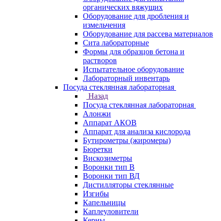
органических вяжущих
Оборудование для дробления и
измельчения
Оборудование для рассева материалов
Сита лабораторные
Формы для образцов бетона и
растворов
Испытательное оборудование
Лабораторный инвентарь
Посуда стеклянная лабораторная
Назад
Посуда стеклянная лабораторная
Алонжи
Аппарат АКОВ
Аппарат для анализа кислорода
Бутирометры (жиромеры)
Бюретки
Вискозиметры
Воронки тип В
Воронки тип ВД
Дистилляторы стеклянные
Изгибы
Капельницы
Каплеуловители
Керны