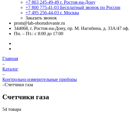
+7 863 245-49-49
г. Ростов-на-Дону
+7 800 775-41-03
Бесплатный звонок по России
+7 495 256-44-03
г. Москва
Заказать звонок
prom@lab-oborudovanie.ru
344068, г. Ростов-на-Дону, пр. М. Нагибина, д. 33А/47 оф.
Пн. – Пт.: с 8:00 до 17:00
Главная
–
Каталог
–
Контрольно-измерительные приборы
–
Счетчики газа
Счетчики газа
54 товара