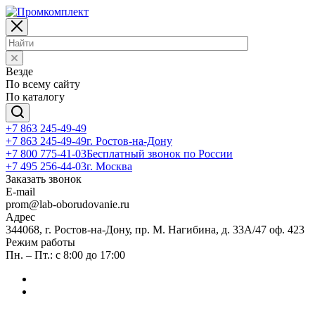
Везде
По всему сайту
По каталогу
+7 863 245-49-49
+7 863 245-49-49
г. Ростов-на-Дону
+7 800 775-41-03
Бесплатный звонок по России
+7 495 256-44-03
г. Москва
Заказать звонок
E-mail
prom@lab-oborudovanie.ru
Адрес
344068, г. Ростов-на-Дону, пр. М. Нагибина, д. 33А/47 оф. 423
Режим работы
Пн. – Пт.: с 8:00 до 17:00