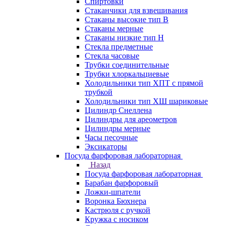
Спиртовки
Стаканчики для взвешивания
Стаканы высокие тип В
Стаканы мерные
Стаканы низкие тип Н
Стекла предметные
Стекла часовые
Трубки соединительные
Трубки хлоркальциевые
Холодильники тип ХПТ с прямой
трубкой
Холодильники тип ХШ шариковые
Цилиндр Снеллена
Цилиндры для ареометров
Цилиндры мерные
Часы песочные
Эксикаторы
Посуда фарфоровая лабораторная
Назад
Посуда фарфоровая лабораторная
Барабан фарфоровый
Ложки-шпатели
Воронка Бюхнера
Кастрюля с ручкой
Кружка с носиком