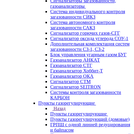
Сигнализаторы загазованности,
газоанализаторы
Система индивидуального контроля
загазованности СИКЗ
Система автономного контроля
загазованности САКЗ
Сигнализатор горючих газов-СГГ
Сигнализатор оксида углерода СОУ-1
Дополнительная комплектация систем
загазованности СЗ-1, СЗ-2
Блок управления угарным газом БУГ
Газоанализатор АНКАТ
Газоанализатор СТГ
Газоанализатор Хоббит-Т
Газоанализатор ОКА
Сигнализатор СТМ
Сигнализатор SEITRON
Системы контроля загазованности
КАРБОН
Пункты газорегулирующие
Назад
Пункты газорегулирующие
Пункты газорегулирующий (домовые)
ГРПШ с одной линией редуцирования
и байпасом