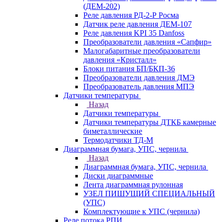
(ДЕМ-202)
Реле давления РД-2-Р Росма
Датчик реле давления ДЕМ-107
Реле давления KPI 35 Danfoss
Преобразователи давления «Сапфир»
Малогабаритные преобразователи
давления «Кристалл»
Блоки питания БП/БКП-36
Преобразователи давления ДМЭ
Преобразователь давления МПЭ
Датчики температуры
Назад
Датчики температуры
Датчики температуры ДТКБ камерные
биметаллические
Термодатчики ТД-М
Диаграммная бумага, УПС, чернила
Назад
Диаграммная бумага, УПС, чернила
Диски диаграммные
Лента диаграммная рулонная
УЗЕЛ ПИШУЩИЙ СПЕЦИАЛЬНЫЙ
(УПС)
Комплектующие к УПС (чернила)
Реле потока РПИ