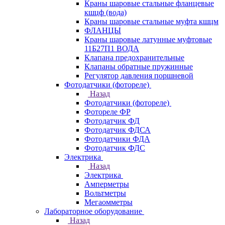
Краны шаровые стальные фланцевые
кшцф (вода)
Краны шаровые стальные муфта кшцм
ФЛАНЦЫ
Краны шаровые латунные муфтовые
11Б27П1 ВОДА
Клапана предохранительные
Клапаны обратные пружинные
Регулятор давления поршневой
Фотодатчики (фотореле)
Назад
Фотодатчики (фотореле)
Фотореле ФР
Фотодатчик ФД
Фотодатчик ФДСА
Фотодатчики ФДА
Фотодатчик ФДС
Электрика
Назад
Электрика
Амперметры
Вольтметры
Мегаомметры
Лабораторное оборудование
Назад