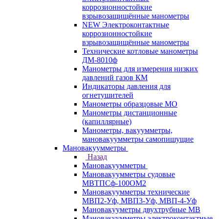
коррозионностойкие
взрывозащищённые манометры
NEW Электроконтактные
коррозионностойкие
взрывозащищённые манометры
Технические котловые манометры
ДМ-8010ф
Манометры для измерения низких
давлений газов КМ
Индикаторы давления для
огнетушителей
Манометры образцовые МО
Манометры дистанционные
(капиллярные)
Манометры, вакуумметры,
мановакуумметры самопишущие
Мановакуумметры
Назад
Мановакуумметры
Мановакуумметры судовые
МВТПСф-100ОМ2
Мановакуумметры технические
МВП2-Уф, МВП3-Уф, МВП-4-Уф
Мановакууметры двухтрубные МВ
Мановакуумметры электроконтактные