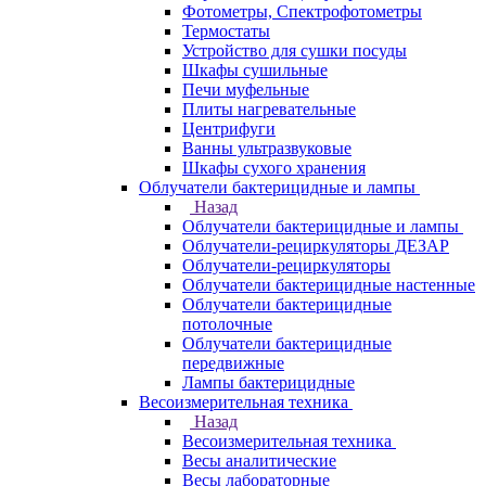
Фотометры, Спектрофотометры
Термостаты
Устройство для сушки посуды
Шкафы сушильные
Печи муфельные
Плиты нагревательные
Центрифуги
Ванны ультразвуковые
Шкафы сухого хранения
Облучатели бактерицидные и лампы
Назад
Облучатели бактерицидные и лампы
Облучатели-рециркуляторы ДЕЗАР
Облучатели-рециркуляторы
Облучатели бактерицидные настенные
Облучатели бактерицидные
потолочные
Облучатели бактерицидные
передвижные
Лампы бактерицидные
Весоизмерительная техника
Назад
Весоизмерительная техника
Весы аналитические
Весы лабораторные