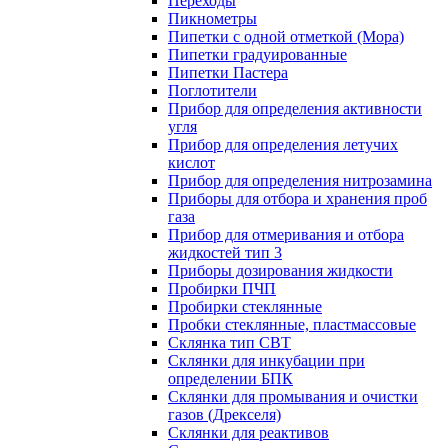
Переходы
Пикнометры
Пипетки с одной отметкой (Мора)
Пипетки градуированные
Пипетки Пастера
Поглотители
Прибор для определения активности
угля
Прибор для определения летучих
кислот
Прибор для определения нитрозамина
Приборы для отбора и хранения проб
газа
Прибор для отмеривания и отбора
жидкостей тип 3
Приборы дозирования жидкости
Пробирки ПЧП
Пробирки стеклянные
Пробки стеклянные, пластмассовые
Склянка тип СВТ
Склянки для инкубации при
определении БПК
Склянки для промывания и очистки
газов (Дрекселя)
Склянки для реактивов