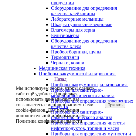
продукции
Оборудование для определения
качества клейковины
Лабораторные мельницы
Шкафы сушильные зерновые
Влагомеры для зерна
Белизномеры
Оборудование для определения
качества хлеба
Пробоотборники, щупы
Термоштанги
Черпаки, ковши
Медицинская техника
Приборы вакуумного фильтрования
Назад
Приборы вакуумного фильтрования
Мы используем cookie, чтобы сделать
Приборы для санитарно-
сайт ещё удобнее. Продолжая
микробиологического анализа
использовать данный сайт, вы
Приборы для определения взвешенных
соглашаетесь с использованием нами
Принять
веществ
cookie-файлов. Для получения
Приборы для санитарно-
дополнительной информации см.
паразитологического анализа
Политика конфиденциальности
.
Приборы для определения чистоты
нефтепродуктов, топлив и масел
Приборы для определения мутности и