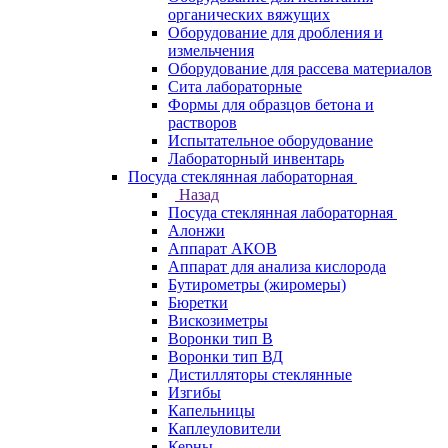
органических вяжущих
Оборудование для дробления и
измельчения
Оборудование для рассева материалов
Сита лабораторные
Формы для образцов бетона и
растворов
Испытательное оборудование
Лабораторный инвентарь
Посуда стеклянная лабораторная
Назад
Посуда стеклянная лабораторная
Алонжи
Аппарат АКОВ
Аппарат для анализа кислорода
Бутирометры (жиромеры)
Бюретки
Вискозиметры
Воронки тип В
Воронки тип ВД
Дистилляторы стеклянные
Изгибы
Капельницы
Каплеуловители
Керны