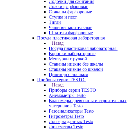
Лодочки для сжигания
Ложки фарфоровые
Стаканы фарфоровые
Ступка и пест
Тигли
Чаши выпарительные
Шпатели фарфоровые
Посуда пластиковая лабораторная
Назад
Посуда пластиковая лабораторная
Воронки лабораторные
Мензурки с ручкой
Стаканы низкие без шкалы
Стаканы низкие со шкалой
Цилиндр с носиком
Приборы серии TESTO
Назад
Приборы серии TESTO
Анемометры Testo
Влагомеры древесины и строительных
материалов Testo
Газоанализаторы Testo
Гигрометры Testo
Логгеры данных Testo
Люксметры Testo