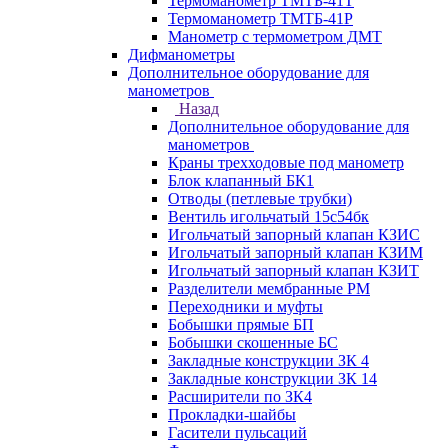
Термоманометр ТМТБ-41Т
Термоманометр ТМТБ-41Р
Манометр с термометром ДМТ
Дифманометры
Дополнительное оборудование для
манометров
Назад
Дополнительное оборудование для
манометров
Краны трехходовые под манометр
Блок клапанный БК1
Отводы (петлевые трубки)
Вентиль игольчатый 15с54бк
Игольчатый запорный клапан КЗИС
Игольчатый запорный клапан КЗИМ
Игольчатый запорный клапан КЗИТ
Разделители мембранные РМ
Переходники и муфты
Бобышки прямые БП
Бобышки скошенные БС
Закладные конструкции ЗК 4
Закладные конструкции ЗК 14
Расширители по ЗК4
Прокладки-шайбы
Гасители пульсаций