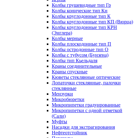
Колбы грушевидные тип Гр
Колбы конические тип Кн
Колбы круглодонные тип К
Колбы круглодонные тип КП (Вюрца)
Колбы круглодонные тип КРН
(Энглера)
Колбы мерные
Колбы плоскодонные тип П
Колбы остродонные тип О
Колбы с тубусом (Бунзена)
Колбы тип Кьельдаля
Краны соединительные
Краны спускные
Кюветы стеклянные оптические
Лопаточки стеклянные, палочки
стеклянные
Мензурки
Микробюретки
Микропипетки градуированные
Микропипетки с одной отметкой
(Сали)
Муфты
Насадки для экстрагирования
Нефтеотстойник