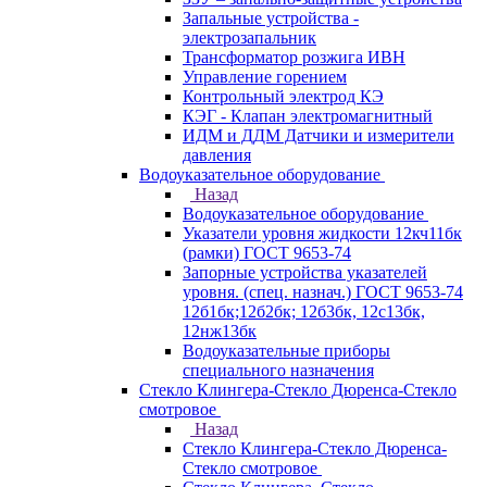
Запальные устройства -
электрозапальник
Трансформатор розжига ИВН
Управление горением
Контрольный электрод КЭ
КЭГ - Клапан электромагнитный
ИДМ и ДДМ Датчики и измерители
давления
Водоуказательное оборудование
Назад
Водоуказательное оборудование
Указатели уровня жидкости 12кч11бк
(рамки) ГОСТ 9653-74
Запорные устройства указателей
уровня. (спец. назнач.) ГОСТ 9653-74
12б1бк;12б2бк; 12б3бк, 12с13бк,
12нж13бк
Водоуказательные приборы
специального назначения
Стекло Клингера-Стекло Дюренса-Стекло
смотровое
Назад
Стекло Клингера-Стекло Дюренса-
Стекло смотровое