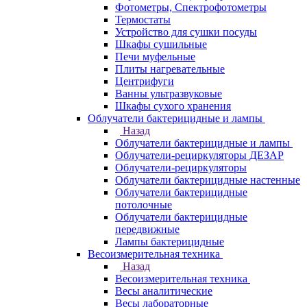
Фотометры, Спектрофотометры
Термостаты
Устройство для сушки посуды
Шкафы сушильные
Печи муфельные
Плиты нагревательные
Центрифуги
Ванны ультразвуковые
Шкафы сухого хранения
Облучатели бактерицидные и лампы
Назад
Облучатели бактерицидные и лампы
Облучатели-рециркуляторы ДЕЗАР
Облучатели-рециркуляторы
Облучатели бактерицидные настенные
Облучатели бактерицидные
потолочные
Облучатели бактерицидные
передвижные
Лампы бактерицидные
Весоизмерительная техника
Назад
Весоизмерительная техника
Весы аналитические
Весы лабораторные