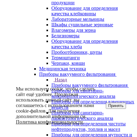
продукции
Оборудование для определения
качества клейковины
Лабораторные мельницы
Шкафы сушильные зерновые
Влагомеры для зерна
Белизномеры
Оборудование для определения
качества хлеба
Пробоотборники, щупы
Термоштанги
Черпаки, ковши
Медицинская техника
Приборы вакуумного фильтрования
Назад
Приборы вакуумного фильтрования
Мы используем cookie, чтобы сделать
Приборы для санитарно-
сайт ещё удобнее. Продолжая
микробиологического анализа
использовать данный сайт, вы
Приборы для определения взвешенных
соглашаетесь с использованием нами
Принять
веществ
cookie-файлов. Для получения
Приборы для санитарно-
дополнительной информации см.
паразитологического анализа
Политика конфиденциальности
.
Приборы для определения чистоты
нефтепродуктов, топлив и масел
Приборы для определения мутности и