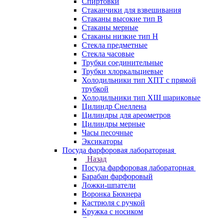
Спиртовки
Стаканчики для взвешивания
Стаканы высокие тип В
Стаканы мерные
Стаканы низкие тип Н
Стекла предметные
Стекла часовые
Трубки соединительные
Трубки хлоркальциевые
Холодильники тип ХПТ с прямой
трубкой
Холодильники тип ХШ шариковые
Цилиндр Снеллена
Цилиндры для ареометров
Цилиндры мерные
Часы песочные
Эксикаторы
Посуда фарфоровая лабораторная
Назад
Посуда фарфоровая лабораторная
Барабан фарфоровый
Ложки-шпатели
Воронка Бюхнера
Кастрюля с ручкой
Кружка с носиком