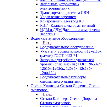
Запальные устройства -
электрозапальник
Трансформатор розжига ИВН
Управление горением
Контрольный электрод КЭ
КЭГ - Клапан электромагнитный
ИДМ и ДДМ Датчики и измерители
давления
Водоуказательное оборудование
Назад
Водоуказательное оборудование
Указатели уровня жидкости 12кч11бк
(рамки) ГОСТ 9653-74
Запорные устройства указателей
уровня. (спец. назнач.) ГОСТ 9653-74
12б1бк;12б2бк; 12б3бк, 12с13бк,
12нж13бк
Водоуказательные приборы
специального назначения
Стекло Клингера-Стекло Дюренса-Стекло
смотровое
Назад
Стекло Клингера-Стекло Дюренса-
Стекло смотровое