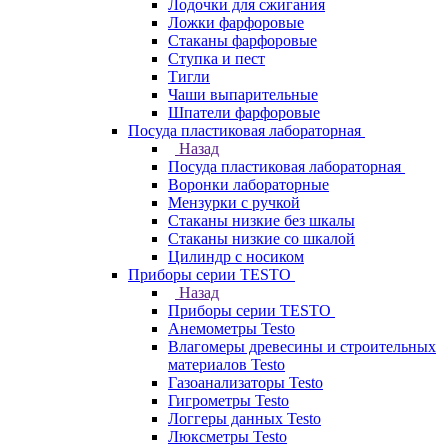
Лодочки для сжигания
Ложки фарфоровые
Стаканы фарфоровые
Ступка и пест
Тигли
Чаши выпарительные
Шпатели фарфоровые
Посуда пластиковая лабораторная
Назад
Посуда пластиковая лабораторная
Воронки лабораторные
Мензурки с ручкой
Стаканы низкие без шкалы
Стаканы низкие со шкалой
Цилиндр с носиком
Приборы серии TESTO
Назад
Приборы серии TESTO
Анемометры Testo
Влагомеры древесины и строительных
материалов Testo
Газоанализаторы Testo
Гигрометры Testo
Логгеры данных Testo
Люксметры Testo