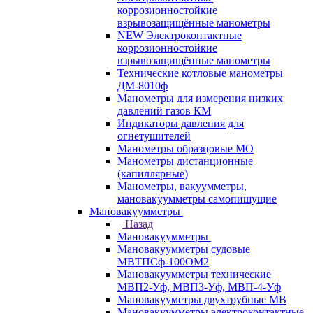
коррозионностойкие
взрывозащищённые манометры
NEW Электроконтактные
коррозионностойкие
взрывозащищённые манометры
Технические котловые манометры
ДМ-8010ф
Манометры для измерения низких
давлений газов КМ
Индикаторы давления для
огнетушителей
Манометры образцовые МО
Манометры дистанционные
(капиллярные)
Манометры, вакуумметры,
мановакуумметры самопишущие
Мановакуумметры
Назад
Мановакуумметры
Мановакуумметры судовые
МВТПСф-100ОМ2
Мановакуумметры технические
МВП2-Уф, МВП3-Уф, МВП-4-Уф
Мановакууметры двухтрубные МВ
Мановакуумметры электроконтактные