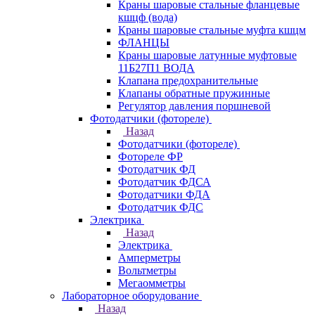
Краны шаровые стальные фланцевые
кшцф (вода)
Краны шаровые стальные муфта кшцм
ФЛАНЦЫ
Краны шаровые латунные муфтовые
11Б27П1 ВОДА
Клапана предохранительные
Клапаны обратные пружинные
Регулятор давления поршневой
Фотодатчики (фотореле)
Назад
Фотодатчики (фотореле)
Фотореле ФР
Фотодатчик ФД
Фотодатчик ФДСА
Фотодатчики ФДА
Фотодатчик ФДС
Электрика
Назад
Электрика
Амперметры
Вольтметры
Мегаомметры
Лабораторное оборудование
Назад