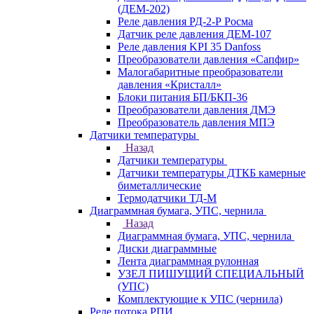
(ДЕМ-202)
Реле давления РД-2-Р Росма
Датчик реле давления ДЕМ-107
Реле давления KPI 35 Danfoss
Преобразователи давления «Сапфир»
Малогабаритные преобразователи
давления «Кристалл»
Блоки питания БП/БКП-36
Преобразователи давления ДМЭ
Преобразователь давления МПЭ
Датчики температуры
Назад
Датчики температуры
Датчики температуры ДТКБ камерные
биметаллические
Термодатчики ТД-М
Диаграммная бумага, УПС, чернила
Назад
Диаграммная бумага, УПС, чернила
Диски диаграммные
Лента диаграммная рулонная
УЗЕЛ ПИШУЩИЙ СПЕЦИАЛЬНЫЙ
(УПС)
Комплектующие к УПС (чернила)
Реле потока РПИ