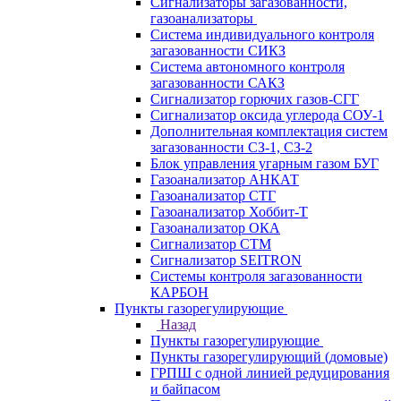
Сигнализаторы загазованности,
газоанализаторы
Система индивидуального контроля
загазованности СИКЗ
Система автономного контроля
загазованности САКЗ
Сигнализатор горючих газов-СГГ
Сигнализатор оксида углерода СОУ-1
Дополнительная комплектация систем
загазованности СЗ-1, СЗ-2
Блок управления угарным газом БУГ
Газоанализатор АНКАТ
Газоанализатор СТГ
Газоанализатор Хоббит-Т
Газоанализатор ОКА
Сигнализатор СТМ
Сигнализатор SEITRON
Системы контроля загазованности
КАРБОН
Пункты газорегулирующие
Назад
Пункты газорегулирующие
Пункты газорегулирующий (домовые)
ГРПШ с одной линией редуцирования
и байпасом