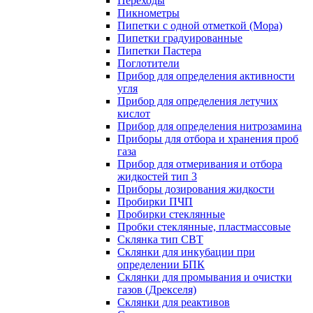
Переходы
Пикнометры
Пипетки с одной отметкой (Мора)
Пипетки градуированные
Пипетки Пастера
Поглотители
Прибор для определения активности
угля
Прибор для определения летучих
кислот
Прибор для определения нитрозамина
Приборы для отбора и хранения проб
газа
Прибор для отмеривания и отбора
жидкостей тип 3
Приборы дозирования жидкости
Пробирки ПЧП
Пробирки стеклянные
Пробки стеклянные, пластмассовые
Склянка тип СВТ
Склянки для инкубации при
определении БПК
Склянки для промывания и очистки
газов (Дрекселя)
Склянки для реактивов