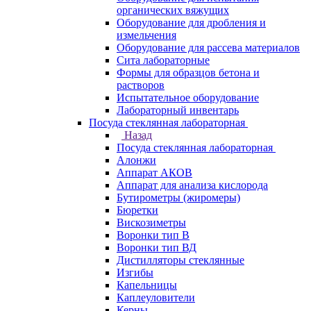
органических вяжущих
Оборудование для дробления и
измельчения
Оборудование для рассева материалов
Сита лабораторные
Формы для образцов бетона и
растворов
Испытательное оборудование
Лабораторный инвентарь
Посуда стеклянная лабораторная
Назад
Посуда стеклянная лабораторная
Алонжи
Аппарат АКОВ
Аппарат для анализа кислорода
Бутирометры (жиромеры)
Бюретки
Вискозиметры
Воронки тип В
Воронки тип ВД
Дистилляторы стеклянные
Изгибы
Капельницы
Каплеуловители
Керны