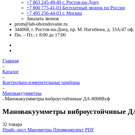
+7 863 245-49-49
г. Ростов-на-Дону
+7 800 775-41-03
Бесплатный звонок по России
+7 495 256-44-03
г. Москва
Заказать звонок
prom@lab-oborudovanie.ru
344068, г. Ростов-на-Дону, пр. М. Нагибина, д. 33А/47 оф.
Пн. – Пт.: с 8:00 до 17:00
Главная
–
Каталог
–
Контрольно-измерительные приборы
–
Мановакуумметры
–
Мановакуумметры виброустойчивые ДА-8008Вуф
Мановакуумметры виброустойчивые Д
32 товара
Прайс-лист Манометры Промкомплект PDF