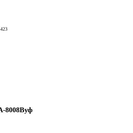
 423
А-8008Вуф