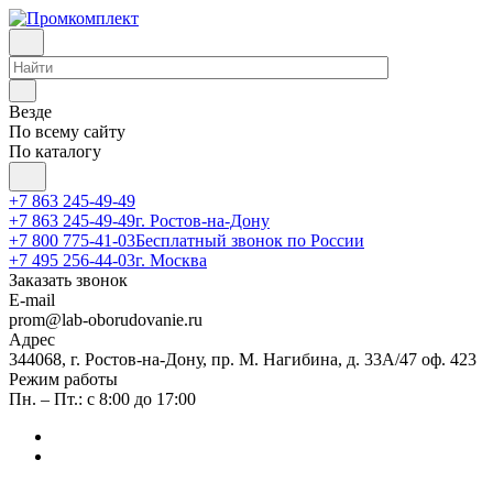
Везде
По всему сайту
По каталогу
+7 863 245-49-49
+7 863 245-49-49
г. Ростов-на-Дону
+7 800 775-41-03
Бесплатный звонок по России
+7 495 256-44-03
г. Москва
Заказать звонок
E-mail
prom@lab-oborudovanie.ru
Адрес
344068, г. Ростов-на-Дону, пр. М. Нагибина, д. 33А/47 оф. 423
Режим работы
Пн. – Пт.: с 8:00 до 17:00