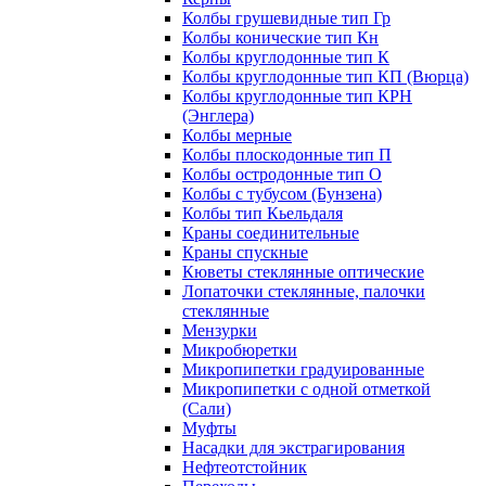
Колбы грушевидные тип Гр
Колбы конические тип Кн
Колбы круглодонные тип К
Колбы круглодонные тип КП (Вюрца)
Колбы круглодонные тип КРН
(Энглера)
Колбы мерные
Колбы плоскодонные тип П
Колбы остродонные тип О
Колбы с тубусом (Бунзена)
Колбы тип Кьельдаля
Краны соединительные
Краны спускные
Кюветы стеклянные оптические
Лопаточки стеклянные, палочки
стеклянные
Мензурки
Микробюретки
Микропипетки градуированные
Микропипетки с одной отметкой
(Сали)
Муфты
Насадки для экстрагирования
Нефтеотстойник