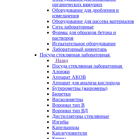
органических вяжущих
Оборудование для дробления и
измельчения
Оборудование для рассева материалов
Сита лабораторные
Формы для образцов бетона и
растворов
Испытательное оборудование
Лабораторный инвентарь
Посуда стеклянная лабораторная
Назад
Посуда стеклянная лабораторная
Алонжи
Аппарат АКОВ
Аппарат для анализа кислорода
Бутирометры (жиромеры)
Бюретки
Вискозиметры
Воронки тип В
Воронки тип ВД
Дистилляторы стеклянные
Изгибы
Капельницы
Каплеуловители
Керны