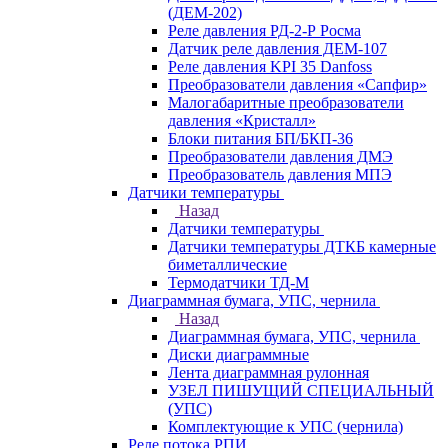
(ДЕМ-202)
Реле давления РД-2-Р Росма
Датчик реле давления ДЕМ-107
Реле давления KPI 35 Danfoss
Преобразователи давления «Сапфир»
Малогабаритные преобразователи
давления «Кристалл»
Блоки питания БП/БКП-36
Преобразователи давления ДМЭ
Преобразователь давления МПЭ
Датчики температуры
Назад
Датчики температуры
Датчики температуры ДТКБ камерные
биметаллические
Термодатчики ТД-М
Диаграммная бумага, УПС, чернила
Назад
Диаграммная бумага, УПС, чернила
Диски диаграммные
Лента диаграммная рулонная
УЗЕЛ ПИШУЩИЙ СПЕЦИАЛЬНЫЙ
(УПС)
Комплектующие к УПС (чернила)
Реле потока РПИ