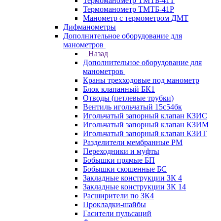
Термоманометр ТМТБ-41Т
Термоманометр ТМТБ-41Р
Манометр с термометром ДМТ
Дифманометры
Дополнительное оборудование для
манометров
Назад
Дополнительное оборудование для
манометров
Краны трехходовые под манометр
Блок клапанный БК1
Отводы (петлевые трубки)
Вентиль игольчатый 15с54бк
Игольчатый запорный клапан КЗИС
Игольчатый запорный клапан КЗИМ
Игольчатый запорный клапан КЗИТ
Разделители мембранные РМ
Переходники и муфты
Бобышки прямые БП
Бобышки скошенные БС
Закладные конструкции ЗК 4
Закладные конструкции ЗК 14
Расширители по ЗК4
Прокладки-шайбы
Гасители пульсаций