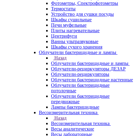
Фотометры, Спектрофотометры
Термостаты
Устройство для сушки посуды
Шкафы сушильные
Печи муфельные
Плиты нагревательные
Центрифуги
Ванны ультразвуковые
Шкафы сухого хранения
Облучатели бактерицидные и лампы
Назад
Облучатели бактерицидные и лампы
Облучатели-рециркуляторы ДЕЗАР
Облучатели-рециркуляторы
Облучатели бактерицидные настенные
Облучатели бактерицидные
потолочные
Облучатели бактерицидные
передвижные
Лампы бактерицидные
Весоизмерительная техника
Назад
Весоизмерительная техника
Весы аналитические
Весы лабораторные