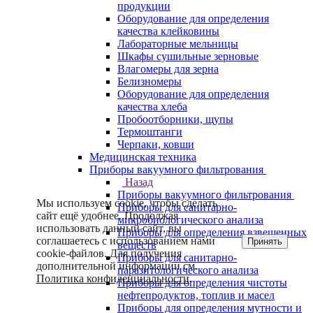
продукции
Оборудование для определения
качества клейковины
Лабораторные мельницы
Шкафы сушильные зерновые
Влагомеры для зерна
Белизномеры
Оборудование для определения
качества хлеба
Пробоотборники, щупы
Термоштанги
Черпаки, ковши
Медицинская техника
Приборы вакуумного фильтрования
Назад
Приборы вакуумного фильтрования
Мы используем cookie, чтобы сделать
Приборы для санитарно-
сайт ещё удобнее. Продолжая
микробиологического анализа
использовать данный сайт, вы
Приборы для определения взвешенных
соглашаетесь с использованием нами
Принять
веществ
cookie-файлов. Для получения
Приборы для санитарно-
дополнительной информации см.
паразитологического анализа
Политика конфиденциальности
.
Приборы для определения чистоты
нефтепродуктов, топлив и масел
Приборы для определения мутности и