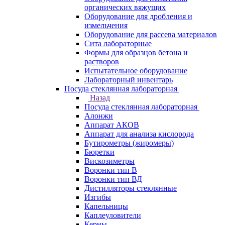
органических вяжущих
Оборудование для дробления и
измельчения
Оборудование для рассева материалов
Сита лабораторные
Формы для образцов бетона и
растворов
Испытательное оборудование
Лабораторный инвентарь
Посуда стеклянная лабораторная
Назад
Посуда стеклянная лабораторная
Алонжи
Аппарат АКОВ
Аппарат для анализа кислорода
Бутирометры (жиромеры)
Бюретки
Вискозиметры
Воронки тип В
Воронки тип ВД
Дистилляторы стеклянные
Изгибы
Капельницы
Каплеуловители
Керны