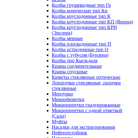
Колбы грушевидные тип Гр
Колбы конические тип Кн
Колбы круглодонные тип К
Колбы круглодонные тип КП (Вюрца)
Колбы круглодонные тип КРН
(Энглера)
Колбы мерные
Колбы плоскодонные тип П
Колбы остродонные тип О
Колбы с тубусом (Бунзена)
Колбы тип Кьельдаля
Краны соединительные
Краны спускные
Кюветы стеклянные оптические
Лопаточки стеклянные, палочки
стеклянные
Мензурки
Микробюретки
Микропипетки градуированные
Микропипетки с одной отметкой
(Сали)
Муфты
Насадки для экстрагирования
Нефтеотстойник