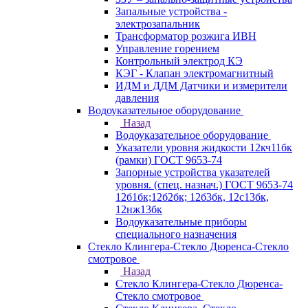
Запальные устройства -
электрозапальник
Трансформатор розжига ИВН
Управление горением
Контрольный электрод КЭ
КЭГ - Клапан электромагнитный
ИДМ и ДДМ Датчики и измерители
давления
Водоуказательное оборудование
Назад
Водоуказательное оборудование
Указатели уровня жидкости 12кч11бк
(рамки) ГОСТ 9653-74
Запорные устройства указателей
уровня. (спец. назнач.) ГОСТ 9653-74
12б1бк;12б2бк; 12б3бк, 12с13бк,
12нж13бк
Водоуказательные приборы
специального назначения
Стекло Клингера-Стекло Дюренса-Стекло
смотровое
Назад
Стекло Клингера-Стекло Дюренса-
Стекло смотровое