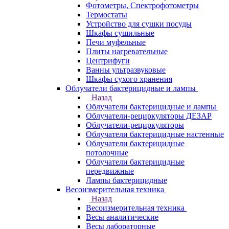
Фотометры, Спектрофотометры
Термостаты
Устройство для сушки посуды
Шкафы сушильные
Печи муфельные
Плиты нагревательные
Центрифуги
Ванны ультразвуковые
Шкафы сухого хранения
Облучатели бактерицидные и лампы
Назад
Облучатели бактерицидные и лампы
Облучатели-рециркуляторы ДЕЗАР
Облучатели-рециркуляторы
Облучатели бактерицидные настенные
Облучатели бактерицидные
потолочные
Облучатели бактерицидные
передвижные
Лампы бактерицидные
Весоизмерительная техника
Назад
Весоизмерительная техника
Весы аналитические
Весы лабораторные