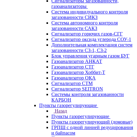
Сигнализаторы загазованности,
газоанализаторы
Система индивидуального контроля
загазованности СИКЗ
Система автономного контроля
загазованности САКЗ
Сигнализатор горючих газов-СГГ
Сигнализатор оксида углерода СОУ-1
Дополнительная комплектация систем
загазованности СЗ-1, СЗ-2
Блок управления угарным газом БУГ
Газоанализатор АНКАТ
Газоанализатор СТГ
Газоанализатор Хоббит-Т
Газоанализатор ОКА
Сигнализатор СТМ
Сигнализатор SEITRON
Системы контроля загазованности
КАРБОН
Пункты газорегулирующие
Назад
Пункты газорегулирующие
Пункты газорегулирующий (домовые)
ГРПШ с одной линией редуцирования
и байпасом