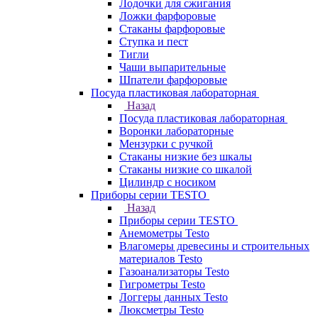
Лодочки для сжигания
Ложки фарфоровые
Стаканы фарфоровые
Ступка и пест
Тигли
Чаши выпарительные
Шпатели фарфоровые
Посуда пластиковая лабораторная
Назад
Посуда пластиковая лабораторная
Воронки лабораторные
Мензурки с ручкой
Стаканы низкие без шкалы
Стаканы низкие со шкалой
Цилиндр с носиком
Приборы серии TESTO
Назад
Приборы серии TESTO
Анемометры Testo
Влагомеры древесины и строительных
материалов Testo
Газоанализаторы Testo
Гигрометры Testo
Логгеры данных Testo
Люксметры Testo