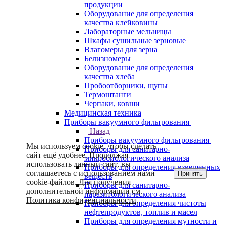
продукции
Оборудование для определения
качества клейковины
Лабораторные мельницы
Шкафы сушильные зерновые
Влагомеры для зерна
Белизномеры
Оборудование для определения
качества хлеба
Пробоотборники, щупы
Термоштанги
Черпаки, ковши
Медицинская техника
Приборы вакуумного фильтрования
Назад
Приборы вакуумного фильтрования
Мы используем cookie, чтобы сделать
Приборы для санитарно-
сайт ещё удобнее. Продолжая
микробиологического анализа
использовать данный сайт, вы
Приборы для определения взвешенных
соглашаетесь с использованием нами
Принять
веществ
cookie-файлов. Для получения
Приборы для санитарно-
дополнительной информации см.
паразитологического анализа
Политика конфиденциальности
.
Приборы для определения чистоты
нефтепродуктов, топлив и масел
Приборы для определения мутности и