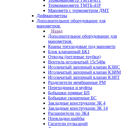
Термоманометр ТМТБ-41Т
Термоманометр ТМТБ-41Р
Манометр с термометром ДМТ
Дифманометры
Дополнительное оборудование для
манометров
Назад
Дополнительное оборудование для
манометров
Краны трехходовые под манометр
Блок клапанный БК1
Отводы (петлевые трубки)
Вентиль игольчатый 15с54бк
Игольчатый запорный клапан КЗИС
Игольчатый запорный клапан КЗИМ
Игольчатый запорный клапан КЗИТ
Разделители мембранные РМ
Переходники и муфты
Бобышки прямые БП
Бобышки скошенные БС
Закладные конструкции ЗК 4
Закладные конструкции ЗК 14
Расширители по ЗК4
Прокладки-шайбы
Гасители пульсаций