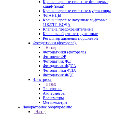
Краны шаровые стальные фланцевые
кшцф (вода)
Краны шаровые стальные муфта кшцм
ФЛАНЦЫ
Краны шаровые латунные муфтовые
11Б27П1 ВОДА
Клапана предохранительные
Клапаны обратные пружинные
Регулятор давления поршневой
Фотодатчики (фотореле)
Назад
Фотодатчики (фотореле)
Фотореле ФР
Фотодатчик ФД
Фотодатчик ФДСА
Фотодатчики ФДА
Фотодатчик ФДС
Электрика
Назад
Электрика
Амперметры
Вольтметры
Мегаомметры
Лабораторное оборудование
Назад