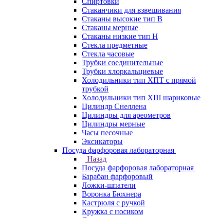
Спиртовки
Стаканчики для взвешивания
Стаканы высокие тип В
Стаканы мерные
Стаканы низкие тип Н
Стекла предметные
Стекла часовые
Трубки соединительные
Трубки хлоркальциевые
Холодильники тип ХПТ с прямой
трубкой
Холодильники тип ХШ шариковые
Цилиндр Снеллена
Цилиндры для ареометров
Цилиндры мерные
Часы песочные
Эксикаторы
Посуда фарфоровая лабораторная
Назад
Посуда фарфоровая лабораторная
Барабан фарфоровый
Ложки-шпатели
Воронка Бюхнера
Кастрюля с ручкой
Кружка с носиком