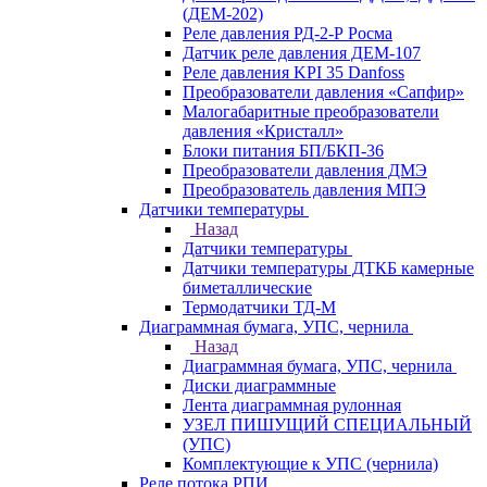
(ДЕМ-202)
Реле давления РД-2-Р Росма
Датчик реле давления ДЕМ-107
Реле давления KPI 35 Danfoss
Преобразователи давления «Сапфир»
Малогабаритные преобразователи
давления «Кристалл»
Блоки питания БП/БКП-36
Преобразователи давления ДМЭ
Преобразователь давления МПЭ
Датчики температуры
Назад
Датчики температуры
Датчики температуры ДТКБ камерные
биметаллические
Термодатчики ТД-М
Диаграммная бумага, УПС, чернила
Назад
Диаграммная бумага, УПС, чернила
Диски диаграммные
Лента диаграммная рулонная
УЗЕЛ ПИШУЩИЙ СПЕЦИАЛЬНЫЙ
(УПС)
Комплектующие к УПС (чернила)
Реле потока РПИ