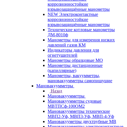
коррозионностойкие
взрывозащищённые манометры
NEW Электроконтактные
коррозионностойкие
взрывозащищённые манометры
Технические котловые манометры
ДМ-8010ф
Манометры для измерения низких
давлений газов КМ
Индикаторы давления для
огнетушителей
Манометры образцовые МО
Манометры дистанционные
(капиллярные)
Манометры, вакуумметры,
мановакуумметры самопишущие
Мановакуумметры
Назад
Мановакуумметры
Мановакуумметры судовые
МВТПСф-100ОМ2
Мановакуумметры технические
МВП2-Уф, МВП3-Уф, МВП-4-Уф
Мановакууметры двухтрубные МВ
Мановакуумметры электроконтактные