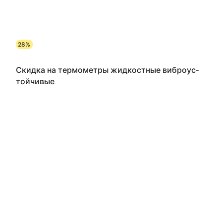
28%
Скидка на термометры жид­кос­тные виб­ро­ус­
той­чи­вые