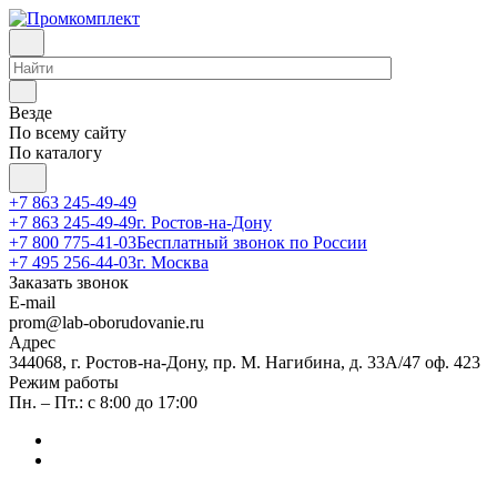
Везде
По всему сайту
По каталогу
+7 863 245-49-49
+7 863 245-49-49
г. Ростов-на-Дону
+7 800 775-41-03
Бесплатный звонок по России
+7 495 256-44-03
г. Москва
Заказать звонок
E-mail
prom@lab-oborudovanie.ru
Адрес
344068, г. Ростов-на-Дону, пр. М. Нагибина, д. 33А/47 оф. 423
Режим работы
Пн. – Пт.: с 8:00 до 17:00