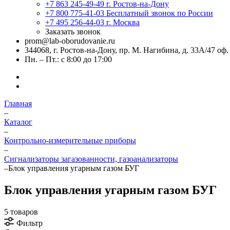
+7 863 245-49-49
г. Ростов-на-Дону
+7 800 775-41-03
Бесплатный звонок по России
+7 495 256-44-03
г. Москва
Заказать звонок
prom@lab-oborudovanie.ru
344068, г. Ростов-на-Дону, пр. М. Нагибина, д. 33А/47 оф.
Пн. – Пт.: с 8:00 до 17:00
Главная
–
Каталог
–
Контрольно-измерительные приборы
–
Сигнализаторы загазованности, газоанализаторы
–
Блок управления угарным газом БУГ
Блок управления угарным газом БУГ
5 товаров
Фильтр