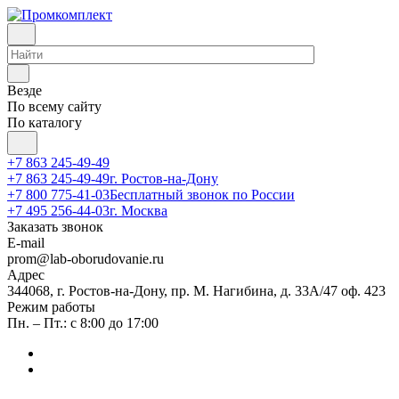
Везде
По всему сайту
По каталогу
+7 863 245-49-49
+7 863 245-49-49
г. Ростов-на-Дону
+7 800 775-41-03
Бесплатный звонок по России
+7 495 256-44-03
г. Москва
Заказать звонок
E-mail
prom@lab-oborudovanie.ru
Адрес
344068, г. Ростов-на-Дону, пр. М. Нагибина, д. 33А/47 оф. 423
Режим работы
Пн. – Пт.: с 8:00 до 17:00