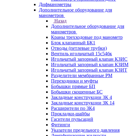
Дифманометры
Дополнительное оборудование для
манометров
Назад
Дополнительное оборудование для
манометров
Краны трехходовые под манометр
Блок клапанный БК1
Отводы (петлевые трубки)
Вентиль игольчатый 15с54бк
Игольчатый запорный клапан КЗИС
Игольчатый запорный клапан КЗИМ
Игольчатый запорный клапан КЗИТ
Разделители мембранные РМ
Переходники и муфты
Бобышки прямые БП
Бобышки скошенные БС
Закладные конструкции ЗК 4
Закладные конструкции ЗК 14
Расширители по ЗК4
Прокладки-шайбы
Гасители пульсаций
Фитинги
Указатели предельного давления
Демпфирующие жидкости