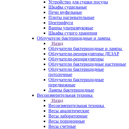
Устройство для сушки посуды
Шкафы сушильные
Печи муфельные
Плиты нагревательные
Центрифуги
Ванны ультразвуковые
Шкафы сухого хранения
Облучатели бактерицидные и лампы
Назад
Облучатели бактерицидные и лампы
Облучатели-рециркуляторы ДЕЗАР
Облучатели-рециркуляторы
Облучатели бактерицидные настенные
Облучатели бактерицидные
потолочные
Облучатели бактерицидные
передвижные
Лампы бактерицидные
Весоизмерительная техника
Назад
Весоизмерительная техника
Весы аналитические
Весы лабораторные
Весы порционные
Весы счетные