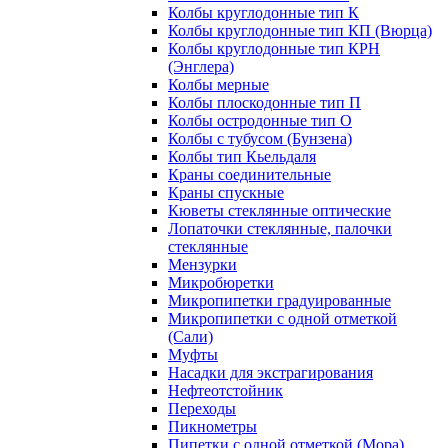
Колбы круглодонные тип К
Колбы круглодонные тип КП (Вюрца)
Колбы круглодонные тип КРН
(Энглера)
Колбы мерные
Колбы плоскодонные тип П
Колбы остродонные тип О
Колбы с тубусом (Бунзена)
Колбы тип Кьельдаля
Краны соединительные
Краны спускные
Кюветы стеклянные оптические
Лопаточки стеклянные, палочки
стеклянные
Мензурки
Микробюретки
Микропипетки градуированные
Микропипетки с одной отметкой
(Сали)
Муфты
Насадки для экстрагирования
Нефтеотстойник
Переходы
Пикнометры
Пипетки с одной отметкой (Мора)