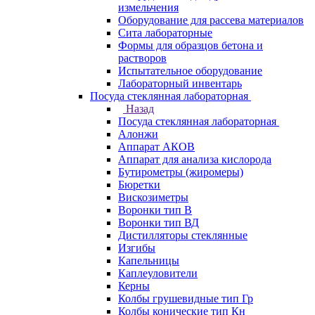
измельчения
Оборудование для рассева материалов
Сита лабораторные
Формы для образцов бетона и
растворов
Испытательное оборудование
Лабораторный инвентарь
Посуда стеклянная лабораторная
Назад
Посуда стеклянная лабораторная
Алонжи
Аппарат АКОВ
Аппарат для анализа кислорода
Бутирометры (жиромеры)
Бюретки
Вискозиметры
Воронки тип В
Воронки тип ВД
Дистилляторы стеклянные
Изгибы
Капельницы
Каплеуловители
Керны
Колбы грушевидные тип Гр
Колбы конические тип Кн