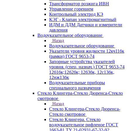
Трансформатор розжига ИВН
Управление горением
Контрольный электрод КЭ
КЭГ - Клапан электромагнитный
ИДМ и ДДМ Датчики и измерители
давления
Водоуказательное оборудование
Назад
Водоуказательное оборудование
Указатели уровня жидкости 12кч11бк
(рамки) ГОСТ 9653-74
Запорные устройства указателей
уровня. (спец. назнач.) ГОСТ 9653-74
12б1бк;12б2бк; 12б3бк, 12с13бк,
12нж13бк
Водоуказательные приборы
специального назначения
Стекло Клингера-Стекло Дюренса-Стекло
смотровое
Назад
Стекло Клингера-Стекло Дюренса-
Стекло смотровое
Стекло Клингера. Стекло
водоуказательное рифленое ГОСТ
1663-81 ТУ 21-02931-67-32-92