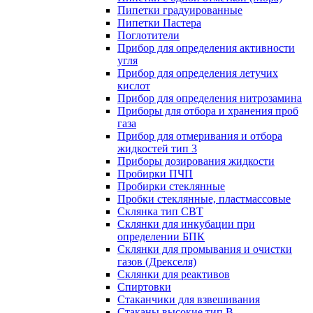
Пипетки градуированные
Пипетки Пастера
Поглотители
Прибор для определения активности
угля
Прибор для определения летучих
кислот
Прибор для определения нитрозамина
Приборы для отбора и хранения проб
газа
Прибор для отмеривания и отбора
жидкостей тип 3
Приборы дозирования жидкости
Пробирки ПЧП
Пробирки стеклянные
Пробки стеклянные, пластмассовые
Склянка тип СВТ
Склянки для инкубации при
определении БПК
Склянки для промывания и очистки
газов (Дрекселя)
Склянки для реактивов
Спиртовки
Стаканчики для взвешивания
Стаканы высокие тип В