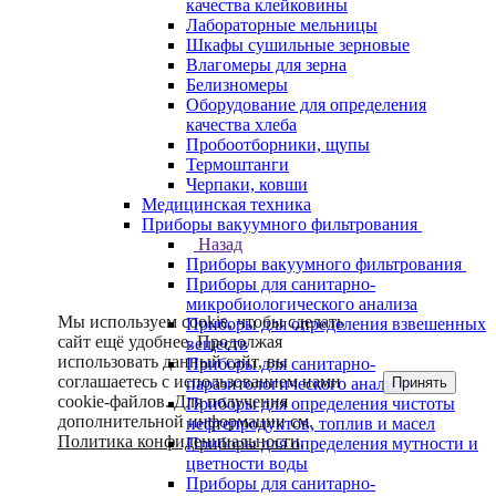
качества клейковины
Лабораторные мельницы
Шкафы сушильные зерновые
Влагомеры для зерна
Белизномеры
Оборудование для определения
качества хлеба
Пробоотборники, щупы
Термоштанги
Черпаки, ковши
Медицинская техника
Приборы вакуумного фильтрования
Назад
Приборы вакуумного фильтрования
Приборы для санитарно-
микробиологического анализа
Мы используем cookie, чтобы сделать
Приборы для определения взвешенных
сайт ещё удобнее. Продолжая
веществ
использовать данный сайт, вы
Приборы для санитарно-
соглашаетесь с использованием нами
Принять
паразитологического анализа
cookie-файлов. Для получения
Приборы для определения чистоты
дополнительной информации см.
нефтепродуктов, топлив и масел
Политика конфиденциальности
.
Приборы для определения мутности и
цветности воды
Приборы для санитарно-