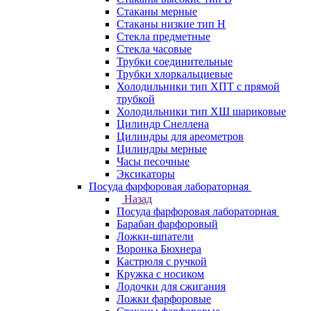
Стаканы мерные
Стаканы низкие тип Н
Стекла предметные
Стекла часовые
Трубки соединительные
Трубки хлоркальциевые
Холодильники тип ХПТ с прямой
трубкой
Холодильники тип ХШ шариковые
Цилиндр Снеллена
Цилиндры для ареометров
Цилиндры мерные
Часы песочные
Эксикаторы
Посуда фарфоровая лабораторная
Назад
Посуда фарфоровая лабораторная
Барабан фарфоровый
Ложки-шпатели
Воронка Бюхнера
Кастрюля с ручкой
Кружка с носиком
Лодочки для сжигания
Ложки фарфоровые