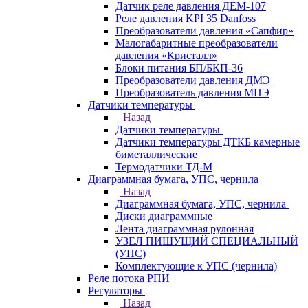
Датчик реле давления ДЕМ-107
Реле давления KPI 35 Danfoss
Преобразователи давления «Сапфир»
Малогабаритные преобразователи
давления «Кристалл»
Блоки питания БП/БКП-36
Преобразователи давления ДМЭ
Преобразователь давления МПЭ
Датчики температуры
Назад
Датчики температуры
Датчики температуры ДТКБ камерные
биметаллические
Термодатчики ТД-М
Диаграммная бумага, УПС, чернила
Назад
Диаграммная бумага, УПС, чернила
Диски диаграммные
Лента диаграммная рулонная
УЗЕЛ ПИШУЩИЙ СПЕЦИАЛЬНЫЙ
(УПС)
Комплектующие к УПС (чернила)
Реле потока РПИ
Регуляторы
Назад