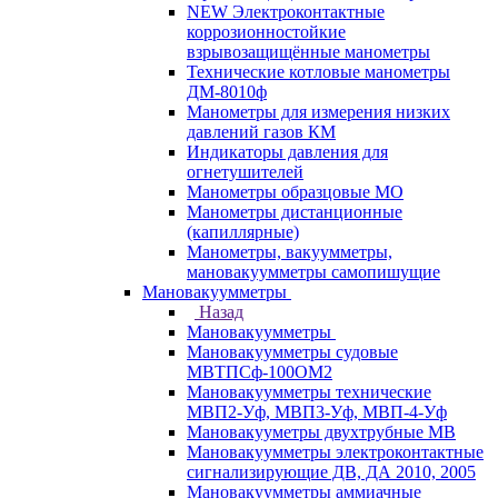
NEW Электроконтактные
коррозионностойкие
взрывозащищённые манометры
Технические котловые манометры
ДМ-8010ф
Манометры для измерения низких
давлений газов КМ
Индикаторы давления для
огнетушителей
Манометры образцовые МО
Манометры дистанционные
(капиллярные)
Манометры, вакуумметры,
мановакуумметры самопишущие
Мановакуумметры
Назад
Мановакуумметры
Мановакуумметры судовые
МВТПСф-100ОМ2
Мановакуумметры технические
МВП2-Уф, МВП3-Уф, МВП-4-Уф
Мановакууметры двухтрубные МВ
Мановакуумметры электроконтактные
сигнализирующие ДВ, ДА 2010, 2005
Мановакуумметры аммиачные