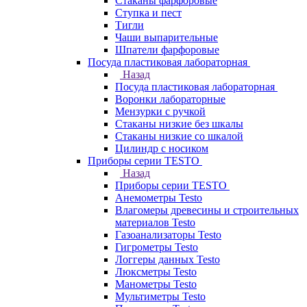
Стаканы фарфоровые
Ступка и пест
Тигли
Чаши выпарительные
Шпатели фарфоровые
Посуда пластиковая лабораторная
Назад
Посуда пластиковая лабораторная
Воронки лабораторные
Мензурки с ручкой
Стаканы низкие без шкалы
Стаканы низкие со шкалой
Цилиндр с носиком
Приборы серии TESTO
Назад
Приборы серии TESTO
Анемометры Testo
Влагомеры древесины и строительных
материалов Testo
Газоанализаторы Testo
Гигрометры Testo
Логгеры данных Testo
Люксметры Testo
Манометры Testo
Мультиметры Testo