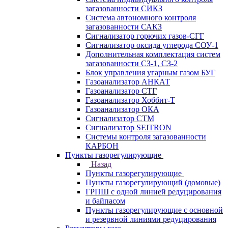
загазованности СИКЗ
Система автономного контроля
загазованности САКЗ
Сигнализатор горючих газов-СГГ
Сигнализатор оксида углерода СОУ-1
Дополнительная комплектация систем
загазованности СЗ-1, СЗ-2
Блок управления угарным газом БУГ
Газоанализатор АНКАТ
Газоанализатор СТГ
Газоанализатор Хоббит-Т
Газоанализатор ОКА
Сигнализатор СТМ
Сигнализатор SEITRON
Системы контроля загазованности
КАРБОН
Пункты газорегулирующие
Назад
Пункты газорегулирующие
Пункты газорегулирующий (домовые)
ГРПШ с одной линией редуцирования
и байпасом
Пункты газорегулирующие с основной
и резервной линиями редуцирования