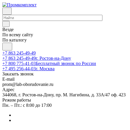
Везде
По всему сайту
По каталогу
+7 863 245-49-49
+7 863 245-49-49
г. Ростов-на-Дону
+7 800 775-41-03
Бесплатный звонок по России
+7 495 256-44-03
г. Москва
Заказать звонок
E-mail
prom@lab-oborudovanie.ru
Адрес
344068, г. Ростов-на-Дону, пр. М. Нагибина, д. 33А/47 оф. 423
Режим работы
Пн. – Пт.: с 8:00 до 17:00