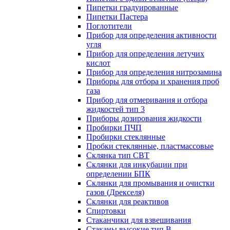
Пипетки градуированные
Пипетки Пастера
Поглотители
Прибор для определения активности
угля
Прибор для определения летучих
кислот
Прибор для определения нитрозамина
Приборы для отбора и хранения проб
газа
Прибор для отмеривания и отбора
жидкостей тип 3
Приборы дозирования жидкости
Пробирки ПЧП
Пробирки стеклянные
Пробки стеклянные, пластмассовые
Склянка тип СВТ
Склянки для инкубации при
определении БПК
Склянки для промывания и очистки
газов (Дрекселя)
Склянки для реактивов
Спиртовки
Стаканчики для взвешивания
Стаканы высокие тип В