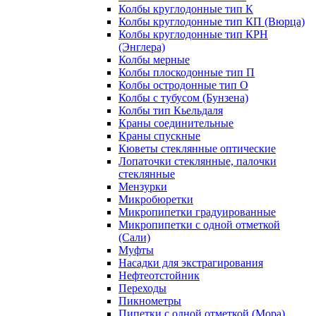
Колбы круглодонные тип К
Колбы круглодонные тип КП (Вюрца)
Колбы круглодонные тип КРН
(Энглера)
Колбы мерные
Колбы плоскодонные тип П
Колбы остродонные тип О
Колбы с тубусом (Бунзена)
Колбы тип Кьельдаля
Краны соединительные
Краны спускные
Кюветы стеклянные оптические
Лопаточки стеклянные, палочки
стеклянные
Мензурки
Микробюретки
Микропипетки градуированные
Микропипетки с одной отметкой
(Сали)
Муфты
Насадки для экстрагирования
Нефтеотстойник
Переходы
Пикнометры
Пипетки с одной отметкой (Мора)