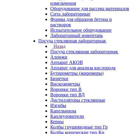
измельчения
Оборудование для рассева материалов
Сита лабораторные
Формы для образцов бетона и
растворов
Испытательное оборудование
Лабораторный инвентарь
Посуда стеклянная лабораторная
Назад
Посуда стеклянная лабораторная
Алонжи
Аппарат АКОВ
Аппарат для анализа кислорода
Бутирометры (жиромеры)
Бюретки
Вискозиметры
Воронки тип В
Воронки тип ВД
Дистилляторы стеклянные
Изгибы
Капельницы
Каплеуловители
Керны
Колбы грушевидные тип Гр
Колбы конические тип Кн