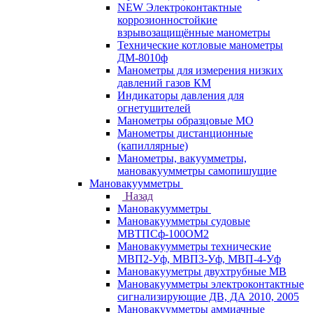
NEW Электроконтактные
коррозионностойкие
взрывозащищённые манометры
Технические котловые манометры
ДМ-8010ф
Манометры для измерения низких
давлений газов КМ
Индикаторы давления для
огнетушителей
Манометры образцовые МО
Манометры дистанционные
(капиллярные)
Манометры, вакуумметры,
мановакуумметры самопишущие
Мановакуумметры
Назад
Мановакуумметры
Мановакуумметры судовые
МВТПСф-100ОМ2
Мановакуумметры технические
МВП2-Уф, МВП3-Уф, МВП-4-Уф
Мановакууметры двухтрубные МВ
Мановакуумметры электроконтактные
сигнализирующие ДВ, ДА 2010, 2005
Мановакуумметры аммиачные