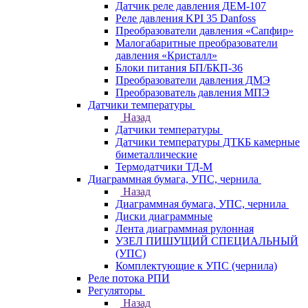
Датчик реле давления ДЕМ-107
Реле давления KPI 35 Danfoss
Преобразователи давления «Сапфир»
Малогабаритные преобразователи
давления «Кристалл»
Блоки питания БП/БКП-36
Преобразователи давления ДМЭ
Преобразователь давления МПЭ
Датчики температуры
Назад
Датчики температуры
Датчики температуры ДТКБ камерные
биметаллические
Термодатчики ТД-М
Диаграммная бумага, УПС, чернила
Назад
Диаграммная бумага, УПС, чернила
Диски диаграммные
Лента диаграммная рулонная
УЗЕЛ ПИШУЩИЙ СПЕЦИАЛЬНЫЙ
(УПС)
Комплектующие к УПС (чернила)
Реле потока РПИ
Регуляторы
Назад