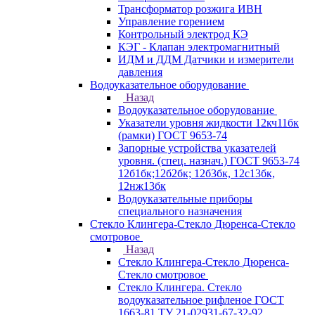
Трансформатор розжига ИВН
Управление горением
Контрольный электрод КЭ
КЭГ - Клапан электромагнитный
ИДМ и ДДМ Датчики и измерители
давления
Водоуказательное оборудование
Назад
Водоуказательное оборудование
Указатели уровня жидкости 12кч11бк
(рамки) ГОСТ 9653-74
Запорные устройства указателей
уровня. (спец. назнач.) ГОСТ 9653-74
12б1бк;12б2бк; 12б3бк, 12с13бк,
12нж13бк
Водоуказательные приборы
специального назначения
Стекло Клингера-Стекло Дюренса-Стекло
смотровое
Назад
Стекло Клингера-Стекло Дюренса-
Стекло смотровое
Стекло Клингера. Стекло
водоуказательное рифленое ГОСТ
1663-81 ТУ 21-02931-67-32-92