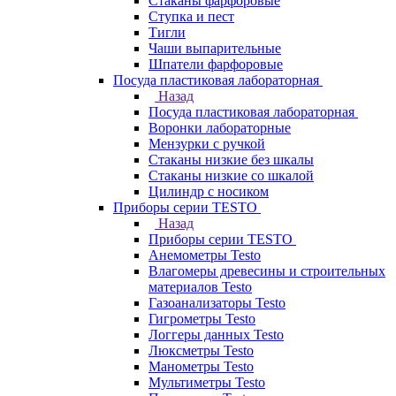
Стаканы фарфоровые
Ступка и пест
Тигли
Чаши выпарительные
Шпатели фарфоровые
Посуда пластиковая лабораторная
Назад
Посуда пластиковая лабораторная
Воронки лабораторные
Мензурки с ручкой
Стаканы низкие без шкалы
Стаканы низкие со шкалой
Цилиндр с носиком
Приборы серии TESTO
Назад
Приборы серии TESTO
Анемометры Testo
Влагомеры древесины и строительных
материалов Testo
Газоанализаторы Testo
Гигрометры Testo
Логгеры данных Testo
Люксметры Testo
Манометры Testo
Мультиметры Testo