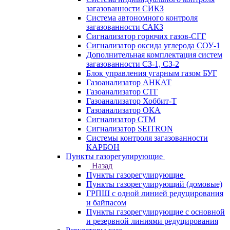
загазованности СИКЗ
Система автономного контроля
загазованности САКЗ
Сигнализатор горючих газов-СГГ
Сигнализатор оксида углерода СОУ-1
Дополнительная комплектация систем
загазованности СЗ-1, СЗ-2
Блок управления угарным газом БУГ
Газоанализатор АНКАТ
Газоанализатор СТГ
Газоанализатор Хоббит-Т
Газоанализатор ОКА
Сигнализатор СТМ
Сигнализатор SEITRON
Системы контроля загазованности
КАРБОН
Пункты газорегулирующие
Назад
Пункты газорегулирующие
Пункты газорегулирующий (домовые)
ГРПШ с одной линией редуцирования
и байпасом
Пункты газорегулирующие с основной
и резервной линиями редуцирования