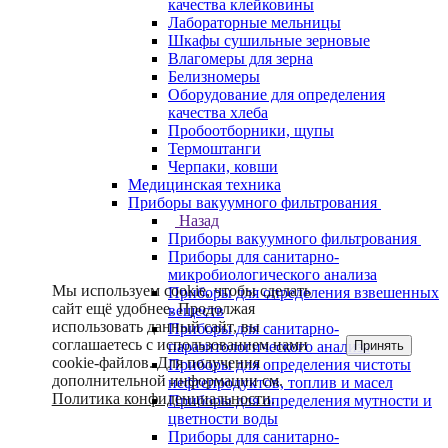
качества клейковины
Лабораторные мельницы
Шкафы сушильные зерновые
Влагомеры для зерна
Белизномеры
Оборудование для определения
качества хлеба
Пробоотборники, щупы
Термоштанги
Черпаки, ковши
Медицинская техника
Приборы вакуумного фильтрования
Назад
Приборы вакуумного фильтрования
Приборы для санитарно-
микробиологического анализа
Мы используем cookie, чтобы сделать
Приборы для определения взвешенных
сайт ещё удобнее. Продолжая
веществ
использовать данный сайт, вы
Приборы для санитарно-
соглашаетесь с использованием нами
Принять
паразитологического анализа
cookie-файлов. Для получения
Приборы для определения чистоты
дополнительной информации см.
нефтепродуктов, топлив и масел
Политика конфиденциальности
.
Приборы для определения мутности и
цветности воды
Приборы для санитарно-