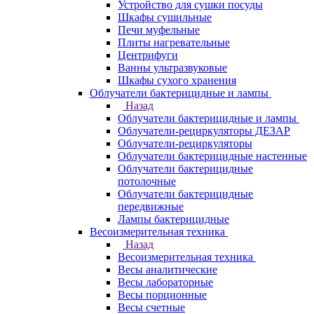
Устройство для сушки посуды
Шкафы сушильные
Печи муфельные
Плиты нагревательные
Центрифуги
Ванны ультразвуковые
Шкафы сухого хранения
Облучатели бактерицидные и лампы
Назад
Облучатели бактерицидные и лампы
Облучатели-рециркуляторы ДЕЗАР
Облучатели-рециркуляторы
Облучатели бактерицидные настенные
Облучатели бактерицидные
потолочные
Облучатели бактерицидные
передвижные
Лампы бактерицидные
Весоизмерительная техника
Назад
Весоизмерительная техника
Весы аналитические
Весы лабораторные
Весы порционные
Весы счетные