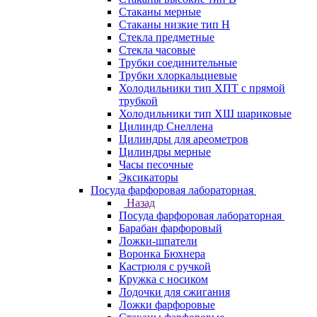
Стаканы мерные
Стаканы низкие тип Н
Стекла предметные
Стекла часовые
Трубки соединительные
Трубки хлоркальциевые
Холодильники тип ХПТ с прямой
трубкой
Холодильники тип ХШ шариковые
Цилиндр Снеллена
Цилиндры для ареометров
Цилиндры мерные
Часы песочные
Эксикаторы
Посуда фарфоровая лабораторная
Назад
Посуда фарфоровая лабораторная
Барабан фарфоровый
Ложки-шпатели
Воронка Бюхнера
Кастрюля с ручкой
Кружка с носиком
Лодочки для сжигания
Ложки фарфоровые