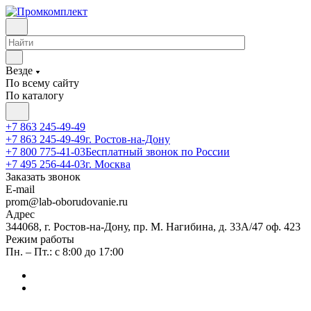
Везде
По всему сайту
По каталогу
+7 863 245-49-49
+7 863 245-49-49
г. Ростов-на-Дону
+7 800 775-41-03
Бесплатный звонок по России
+7 495 256-44-03
г. Москва
Заказать звонок
E-mail
prom@lab-oborudovanie.ru
Адрес
344068, г. Ростов-на-Дону, пр. М. Нагибина, д. 33А/47 оф. 423
Режим работы
Пн. – Пт.: с 8:00 до 17:00