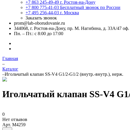
+7 863 245-49-49
г. Ростов-на-Дону
+7 800 775-41-03
Бесплатный звонок по России
+7 495 256-44-03
г. Москва
Заказать звонок
prom@lab-oborudovanie.ru
344068, г. Ростов-на-Дону, пр. М. Нагибина, д. 33А/47 оф.
Пн. – Пт.: с 8:00 до 17:00
Главная
–
Каталог
–
Игольчатый клапан SS-V4 G1/2-G1/2 (внутр.-внутр.), нерж.
Игольчатый клапан SS-V4 G1/2
0
Нет отзывов
Арт.
M4259