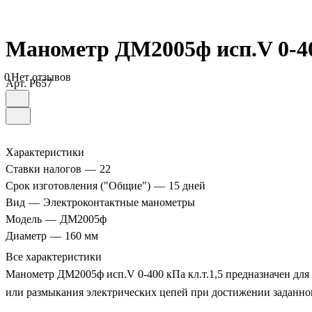
Манометр ДМ2005ф исп.V 0-40
0
Нет отзывов
Арт.
P657
Характеристики
Ставки налогов
—
22
Срок изготовления ("Общие")
—
15 дней
Вид
—
Электроконтактные манометры
Модель
—
ДМ2005ф
Диаметр
—
160 мм
Все характеристики
Манометр ДМ2005ф исп.V 0-400 кПа кл.т.1,5 предназначен для 
или размыкания электрических цепей при достижении заданног