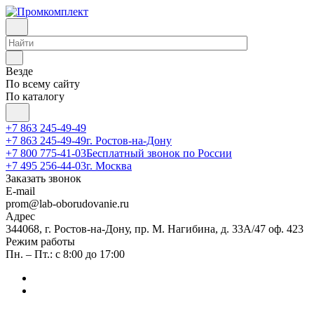
Везде
По всему сайту
По каталогу
+7 863 245-49-49
+7 863 245-49-49
г. Ростов-на-Дону
+7 800 775-41-03
Бесплатный звонок по России
+7 495 256-44-03
г. Москва
Заказать звонок
E-mail
prom@lab-oborudovanie.ru
Адрес
344068, г. Ростов-на-Дону, пр. М. Нагибина, д. 33А/47 оф. 423
Режим работы
Пн. – Пт.: с 8:00 до 17:00