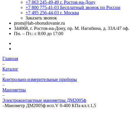
+7 863 245-49-49
г. Ростов-на-Дону
+7 800 775-41-03
Бесплатный звонок по России
+7 495 256-44-03
г. Москва
Заказать звонок
prom@lab-oborudovanie.ru
344068, г. Ростов-на-Дону, пр. М. Нагибина, д. 33А/47 оф.
Пн. – Пт.: с 8:00 до 17:00
Главная
–
Каталог
–
Контрольно-измерительные приборы
–
Манометры
–
Электроконтактные манометры ДМ2005ф
–
Манометр ДМ2005ф исп.V 0-400 КПа кл.т.1,5