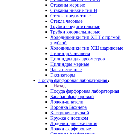
Стаканы мерные
Стаканы низкие тип Н
Стекла предметные
Стекла часовые
Трубки соединительные
Трубки хлоркальциевые
Холодильники тип ХПТ с прямой
трубкой
Холодильники тип ХШ шариковые
Цилиндр Снеллена
Цилиндры для ареометров
Цилиндры мерные
Часы песочные
Эксикаторы
Посуда фарфоровая лабораторная
Назад
Посуда фарфоровая лабораторная
Барабан фарфоровый
Ложки-шпатели
Воронка Бюхнера
Кастрюля с ручкой
Кружка с носиком
Лодочки для сжигания
Ложки фарфоровые