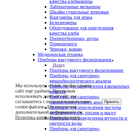
качества клейковины
Лабораторные мельницы
Шкафы сушильные зерновые
Влагомеры для зерна
Белизномеры
Оборудование для определения
качества хлеба
Пробоотборники, щупы
Термоштанги
Черпаки, ковши
Медицинская техника
Приборы вакуумного фильтрования
Назад
Приборы вакуумного фильтрования
Приборы для санитарно-
микробиологического анализа
Мы используем cookie, чтобы сделать
Приборы для определения взвешенных
сайт ещё удобнее. Продолжая
веществ
использовать данный сайт, вы
Приборы для санитарно-
соглашаетесь с использованием нами
Принять
паразитологического анализа
cookie-файлов. Для получения
Приборы для определения чистоты
дополнительной информации см.
нефтепродуктов, топлив и масел
Политика конфиденциальности
.
Приборы для определения мутности и
цветности воды
Приборы для санитарно-