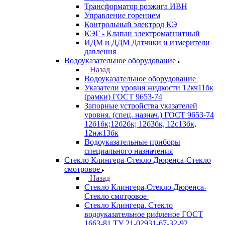
Трансформатор розжига ИВН
Управление горением
Контрольный электрод КЭ
КЭГ - Клапан электромагнитный
ИДМ и ДДМ Датчики и измерители
давления
Водоуказательное оборудование
Назад
Водоуказательное оборудование
Указатели уровня жидкости 12кч11бк
(рамки) ГОСТ 9653-74
Запорные устройства указателей
уровня. (спец. назнач.) ГОСТ 9653-74
12б1бк;12б2бк; 12б3бк, 12с13бк,
12нж13бк
Водоуказательные приборы
специального назначения
Стекло Клингера-Стекло Дюренса-Стекло
смотровое
Назад
Стекло Клингера-Стекло Дюренса-
Стекло смотровое
Стекло Клингера. Стекло
водоуказательное рифленое ГОСТ
1663-81 ТУ 21-02931-67-32-92