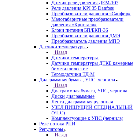
Датчик реле давления ДЕМ-107
Реле давления KPI 35 Danfoss
Преобразователи давления «Сапфир»
Малогабаритные преобразователи
давления «Кристалл»
Блоки питания БП/БКП-36
Преобразователи давления ДМЭ
Преобразователь давления МПЭ
Датчики температуры
Назад
Датчики температуры
Датчики температуры ДТКБ камерные
биметаллические
Термодатчики ТД-М
Диаграммная бумага, УПС, чернила
Назад
Диаграммная бумага, УПС, чернила
Диски диаграммные
Лента диаграммная рулонная
УЗЕЛ ПИШУЩИЙ СПЕЦИАЛЬНЫЙ
(УПС)
Комплектующие к УПС (чернила)
Реле потока РПИ
Регуляторы
Назад