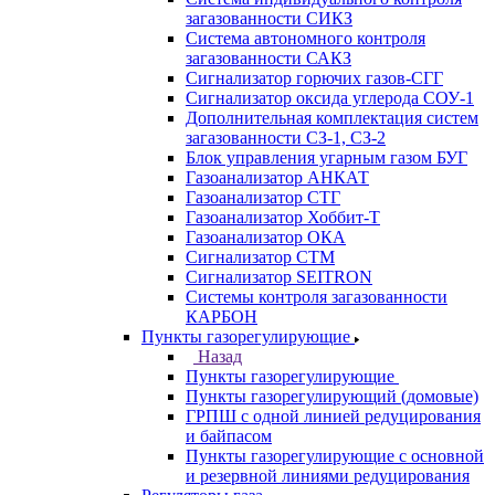
загазованности СИКЗ
Система автономного контроля
загазованности САКЗ
Сигнализатор горючих газов-СГГ
Сигнализатор оксида углерода СОУ-1
Дополнительная комплектация систем
загазованности СЗ-1, СЗ-2
Блок управления угарным газом БУГ
Газоанализатор АНКАТ
Газоанализатор СТГ
Газоанализатор Хоббит-Т
Газоанализатор ОКА
Сигнализатор СТМ
Сигнализатор SEITRON
Системы контроля загазованности
КАРБОН
Пункты газорегулирующие
Назад
Пункты газорегулирующие
Пункты газорегулирующий (домовые)
ГРПШ с одной линией редуцирования
и байпасом
Пункты газорегулирующие с основной
и резервной линиями редуцирования