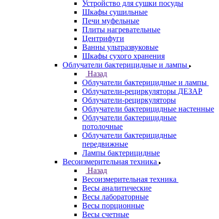
Устройство для сушки посуды
Шкафы сушильные
Печи муфельные
Плиты нагревательные
Центрифуги
Ванны ультразвуковые
Шкафы сухого хранения
Облучатели бактерицидные и лампы
Назад
Облучатели бактерицидные и лампы
Облучатели-рециркуляторы ДЕЗАР
Облучатели-рециркуляторы
Облучатели бактерицидные настенные
Облучатели бактерицидные
потолочные
Облучатели бактерицидные
передвижные
Лампы бактерицидные
Весоизмерительная техника
Назад
Весоизмерительная техника
Весы аналитические
Весы лабораторные
Весы порционные
Весы счетные