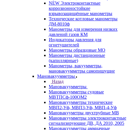
NEW Электроконтактные
коррозионностойкие
взрывозащищённые манометры
Технические котловые манометры
ДМ-8010ф
Манометры для измерения низких
давлений газов КМ
Индикаторы давления для
огнетушителей
Манометры образцовые МО
Манометры дистанционные
(капиллярные)
Манометры, вакуумметры,
мановакуумметры самопишущие
Мановакуумметры
Назад
Мановакуумметры
Мановакуумметры судовые
МВТПСф-100ОМ2
Мановакуумметры технические
МВП2-Уф, МВП3-Уф, МВП-4-Уф
Мановакууметры двухтрубные МВ
Мановакуумметры электроконтактные
сигнализирующие ДВ, ДА 2010, 2005
Мановакуумметры аммиачные