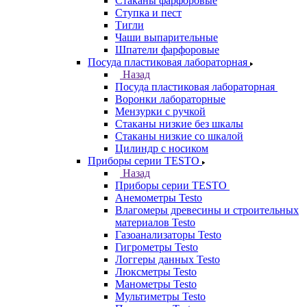
Стаканы фарфоровые
Ступка и пест
Тигли
Чаши выпарительные
Шпатели фарфоровые
Посуда пластиковая лабораторная
Назад
Посуда пластиковая лабораторная
Воронки лабораторные
Мензурки с ручкой
Стаканы низкие без шкалы
Стаканы низкие со шкалой
Цилиндр с носиком
Приборы серии TESTO
Назад
Приборы серии TESTO
Анемометры Testo
Влагомеры древесины и строительных
материалов Testo
Газоанализаторы Testo
Гигрометры Testo
Логгеры данных Testo
Люксметры Testo
Манометры Testo
Мультиметры Testo