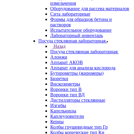
измельчения
Оборудование для рассева материалов
Сита лабораторные
Формы для образцов бетона и
растворов
Испытательное оборудование
Лабораторный инвентарь
Посуда стеклянная лабораторная
Назад
Посуда стеклянная лабораторная
Алонжи
Аппарат АКОВ
Аппарат для анализа кислорода
Бутирометры (жиромеры)
Бюретки
Вискозиметры
Воронки тип В
Воронки тип ВД
Дистилляторы стеклянные
Изгибы
Капельницы
Каплеуловители
Керны
Колбы грушевидные тип Гр
Колбы конические тип Кн