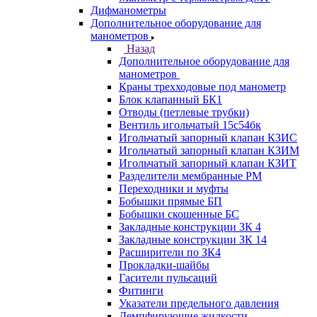
Дифманометры
Дополнительное оборудование для
манометров
Назад
Дополнительное оборудование для
манометров
Краны трехходовые под манометр
Блок клапанный БК1
Отводы (петлевые трубки)
Вентиль игольчатый 15с54бк
Игольчатый запорный клапан КЗИС
Игольчатый запорный клапан КЗИМ
Игольчатый запорный клапан КЗИТ
Разделители мембранные РМ
Переходники и муфты
Бобышки прямые БП
Бобышки скошенные БС
Закладные конструкции ЗК 4
Закладные конструкции ЗК 14
Расширители по ЗК4
Прокладки-шайбы
Гасители пульсаций
Фитинги
Указатели предельного давления
Демпфирующие жидкости