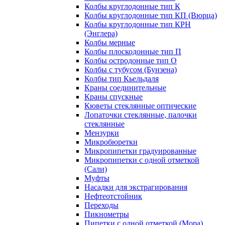
Колбы круглодонные тип К
Колбы круглодонные тип КП (Вюрца)
Колбы круглодонные тип КРН
(Энглера)
Колбы мерные
Колбы плоскодонные тип П
Колбы остродонные тип О
Колбы с тубусом (Бунзена)
Колбы тип Кьельдаля
Краны соединительные
Краны спускные
Кюветы стеклянные оптические
Лопаточки стеклянные, палочки
стеклянные
Мензурки
Микробюретки
Микропипетки градуированные
Микропипетки с одной отметкой
(Сали)
Муфты
Насадки для экстрагирования
Нефтеотстойник
Переходы
Пикнометры
Пипетки с одной отметкой (Мора)