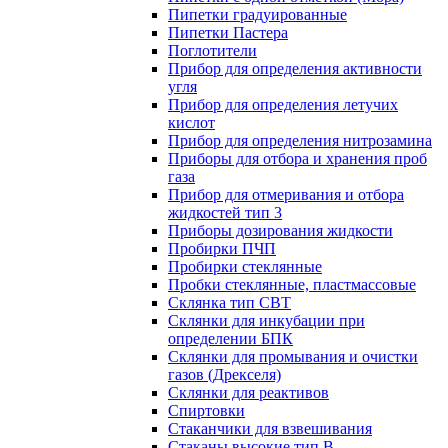
Пипетки градуированные
Пипетки Пастера
Поглотители
Прибор для определения активности
угля
Прибор для определения летучих
кислот
Прибор для определения нитрозамина
Приборы для отбора и хранения проб
газа
Прибор для отмеривания и отбора
жидкостей тип 3
Приборы дозирования жидкости
Пробирки ПЧП
Пробирки стеклянные
Пробки стеклянные, пластмассовые
Склянка тип СВТ
Склянки для инкубации при
определении БПК
Склянки для промывания и очистки
газов (Дрекселя)
Склянки для реактивов
Спиртовки
Стаканчики для взвешивания
Стаканы высокие тип В