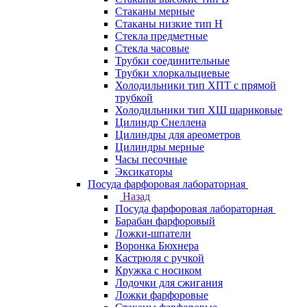
Стаканы мерные
Стаканы низкие тип Н
Стекла предметные
Стекла часовые
Трубки соединительные
Трубки хлоркальциевые
Холодильники тип ХПТ с прямой
трубкой
Холодильники тип ХШ шариковые
Цилиндр Снеллена
Цилиндры для ареометров
Цилиндры мерные
Часы песочные
Эксикаторы
Посуда фарфоровая лабораторная
Назад
Посуда фарфоровая лабораторная
Барабан фарфоровый
Ложки-шпатели
Воронка Бюхнера
Кастрюля с ручкой
Кружка с носиком
Лодочки для сжигания
Ложки фарфоровые