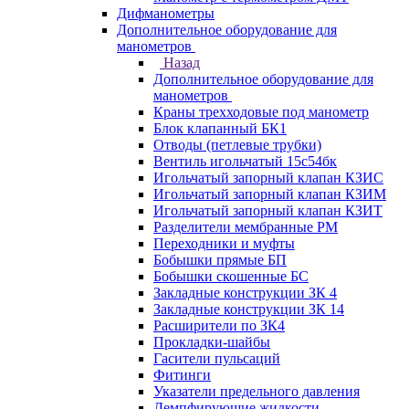
Дифманометры
Дополнительное оборудование для
манометров
Назад
Дополнительное оборудование для
манометров
Краны трехходовые под манометр
Блок клапанный БК1
Отводы (петлевые трубки)
Вентиль игольчатый 15с54бк
Игольчатый запорный клапан КЗИС
Игольчатый запорный клапан КЗИМ
Игольчатый запорный клапан КЗИТ
Разделители мембранные РМ
Переходники и муфты
Бобышки прямые БП
Бобышки скошенные БС
Закладные конструкции ЗК 4
Закладные конструкции ЗК 14
Расширители по ЗК4
Прокладки-шайбы
Гасители пульсаций
Фитинги
Указатели предельного давления
Демпфирующие жидкости