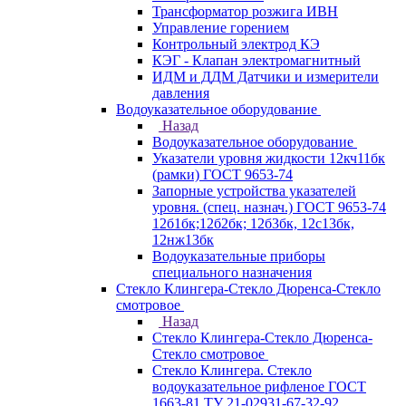
Трансформатор розжига ИВН
Управление горением
Контрольный электрод КЭ
КЭГ - Клапан электромагнитный
ИДМ и ДДМ Датчики и измерители
давления
Водоуказательное оборудование
Назад
Водоуказательное оборудование
Указатели уровня жидкости 12кч11бк
(рамки) ГОСТ 9653-74
Запорные устройства указателей
уровня. (спец. назнач.) ГОСТ 9653-74
12б1бк;12б2бк; 12б3бк, 12с13бк,
12нж13бк
Водоуказательные приборы
специального назначения
Стекло Клингера-Стекло Дюренса-Стекло
смотровое
Назад
Стекло Клингера-Стекло Дюренса-
Стекло смотровое
Стекло Клингера. Стекло
водоуказательное рифленое ГОСТ
1663-81 ТУ 21-02931-67-32-92