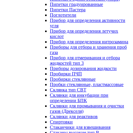
Пипетки градуированные
Пипетки Пастера
Поглотители
Прибор для определения активности
угля
Прибор для определения летучих
кислот
Прибор для определения нитрозамина
Приборы для отбора и хранения проб
газа
Прибор для отмеривания и отбора
жидкостей тип 3
Приборы дозирования жидкости
Пробирки ПЧП
Пробирки стеклянные
Пробки стеклянные, пластмассовые
Склянка тип СВТ
Склянки для инкубации при
определении БПК
Склянки для промывания и очистки
газов (Дрекселя)
Склянки для реактивов
Спиртовки
Стаканчики для взвешивания
Стаканы высокие тип В