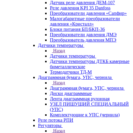
Датчик реле давления ДЕМ-107
Реле давления KPI 35 Danfoss
Преобразователи давления «Сапфир»
Малогабаритные преобразователи
давления «Кристалл»
Блоки питания БП/БКП-36
Преобразователи давления ДМЭ
Преобразователь давления МПЭ
Датчики температуры
Назад
Датчики температуры
Датчики температуры ДТКБ камерные
биметаллические
Термодатчики ТД-М
Диаграммная бумага, УПС, чернила
Назад
Диаграммная бумага, УПС, чернила
Диски диаграммные
Лента диаграммная рулонная
УЗЕЛ ПИШУЩИЙ СПЕЦИАЛЬНЫЙ
(УПС)
Комплектующие к УПС (чернила)
Реле потока РПИ
Регуляторы
Назад