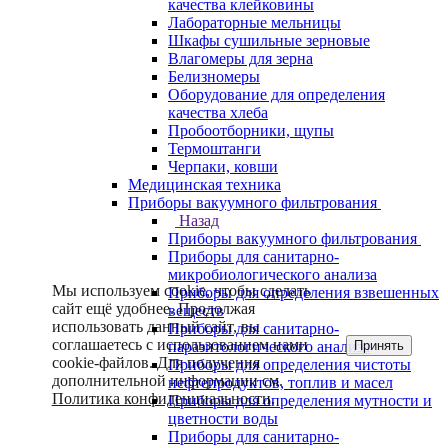
качества клейковины
Лабораторные мельницы
Шкафы сушильные зерновые
Влагомеры для зерна
Белизномеры
Оборудование для определения
качества хлеба
Пробоотборники, щупы
Термоштанги
Черпаки, ковши
Медицинская техника
Приборы вакуумного фильтрования
Назад
Приборы вакуумного фильтрования
Приборы для санитарно-
микробиологического анализа
Мы используем cookie, чтобы сделать
Приборы для определения взвешенных
сайт ещё удобнее. Продолжая
веществ
использовать данный сайт, вы
Приборы для санитарно-
соглашаетесь с использованием нами
Принять
паразитологического анализа
cookie-файлов. Для получения
Приборы для определения чистоты
дополнительной информации см.
нефтепродуктов, топлив и масел
Политика конфиденциальности
.
Приборы для определения мутности и
цветности воды
Приборы для санитарно-