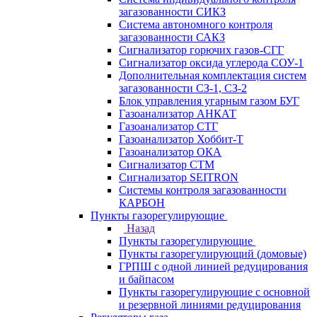
загазованности СИКЗ
Система автономного контроля
загазованности САКЗ
Сигнализатор горючих газов-СГГ
Сигнализатор оксида углерода СОУ-1
Дополнительная комплектация систем
загазованности СЗ-1, СЗ-2
Блок управления угарным газом БУГ
Газоанализатор АНКАТ
Газоанализатор СТГ
Газоанализатор Хоббит-Т
Газоанализатор ОКА
Сигнализатор СТМ
Сигнализатор SEITRON
Системы контроля загазованности
КАРБОН
Пункты газорегулирующие
Назад
Пункты газорегулирующие
Пункты газорегулирующий (домовые)
ГРПШ с одной линией редуцирования
и байпасом
Пункты газорегулирующие с основной
и резервной линиями редуцирования