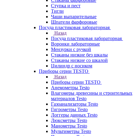
Стаканы фарфоровые
Ступка и пест
Тигли
Чаши выпарительные
Шпатели фарфоровые
Посуда пластиковая лабораторная
Назад
Посуда пластиковая лабораторная
Воронки лабораторные
Мензурки с ручкой
Стаканы низкие без шкалы
Стаканы низкие со шкалой
Цилиндр с носиком
Приборы серии TESTO
Назад
Приборы серии TESTO
Анемометры Testo
Влагомеры древесины и строительных
материалов Testo
Газоанализаторы Testo
Гигрометры Testo
Логгеры данных Testo
Люксметры Testo
Манометры Testo
Мультиметры Testo