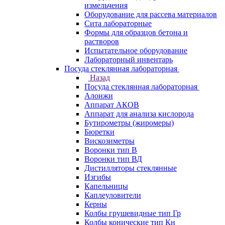
измельчения
Оборудование для рассева материалов
Сита лабораторные
Формы для образцов бетона и
растворов
Испытательное оборудование
Лабораторный инвентарь
Посуда стеклянная лабораторная
Назад
Посуда стеклянная лабораторная
Алонжи
Аппарат АКОВ
Аппарат для анализа кислорода
Бутирометры (жиромеры)
Бюретки
Вискозиметры
Воронки тип В
Воронки тип ВД
Дистилляторы стеклянные
Изгибы
Капельницы
Каплеуловители
Керны
Колбы грушевидные тип Гр
Колбы конические тип Кн