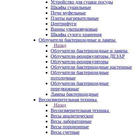
Устройство для сушки посуды
Шкафы сушильные
Печи муфельные
Плиты нагревательные
Центрифуги
Ванны ультразвуковые
Шкафы сухого хранения
Облучатели бактерицидные и лампы
Назад
Облучатели бактерицидные и лампы
Облучатели-рециркуляторы ДЕЗАР
Облучатели-рециркуляторы
Облучатели бактерицидные настенные
Облучатели бактерицидные
потолочные
Облучатели бактерицидные
передвижные
Лампы бактерицидные
Весоизмерительная техника
Назад
Весоизмерительная техника
Весы аналитические
Весы лабораторные
Весы порционные
Весы счетные