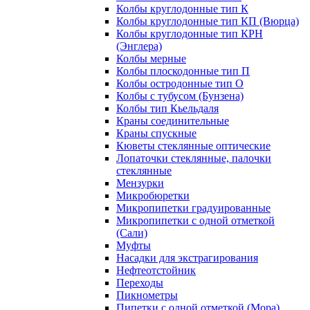
Колбы круглодонные тип К
Колбы круглодонные тип КП (Вюрца)
Колбы круглодонные тип КРН
(Энглера)
Колбы мерные
Колбы плоскодонные тип П
Колбы остродонные тип О
Колбы с тубусом (Бунзена)
Колбы тип Кьельдаля
Краны соединительные
Краны спускные
Кюветы стеклянные оптические
Лопаточки стеклянные, палочки
стеклянные
Мензурки
Микробюретки
Микропипетки градуированные
Микропипетки с одной отметкой
(Сали)
Муфты
Насадки для экстрагирования
Нефтеотстойник
Переходы
Пикнометры
Пипетки с одной отметкой (Мора)