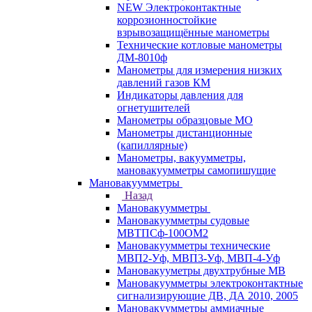
NEW Электроконтактные
коррозионностойкие
взрывозащищённые манометры
Технические котловые манометры
ДМ-8010ф
Манометры для измерения низких
давлений газов КМ
Индикаторы давления для
огнетушителей
Манометры образцовые МО
Манометры дистанционные
(капиллярные)
Манометры, вакуумметры,
мановакуумметры самопишущие
Мановакуумметры
Назад
Мановакуумметры
Мановакуумметры судовые
МВТПСф-100ОМ2
Мановакуумметры технические
МВП2-Уф, МВП3-Уф, МВП-4-Уф
Мановакууметры двухтрубные МВ
Мановакуумметры электроконтактные
сигнализирующие ДВ, ДА 2010, 2005
Мановакуумметры аммиачные