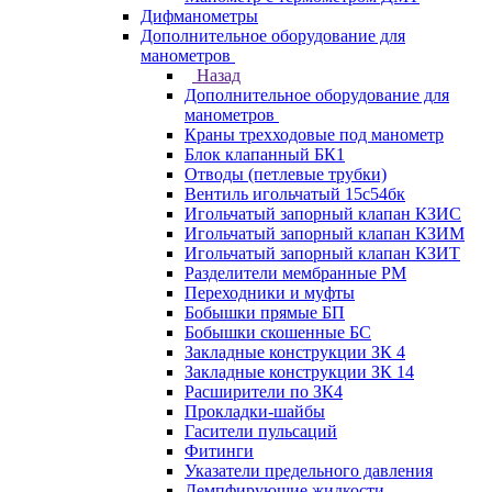
Дифманометры
Дополнительное оборудование для
манометров
Назад
Дополнительное оборудование для
манометров
Краны трехходовые под манометр
Блок клапанный БК1
Отводы (петлевые трубки)
Вентиль игольчатый 15с54бк
Игольчатый запорный клапан КЗИС
Игольчатый запорный клапан КЗИМ
Игольчатый запорный клапан КЗИТ
Разделители мембранные РМ
Переходники и муфты
Бобышки прямые БП
Бобышки скошенные БС
Закладные конструкции ЗК 4
Закладные конструкции ЗК 14
Расширители по ЗК4
Прокладки-шайбы
Гасители пульсаций
Фитинги
Указатели предельного давления
Демпфирующие жидкости