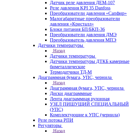
Датчик реле давления ДЕМ-107
Реле давления KPI 35 Danfoss
Преобразователи давления «Сапфир»
Малогабаритные преобразователи
давления «Кристалл»
Блоки питания БП/БКП-36
Преобразователи давления ДМЭ
Преобразователь давления МПЭ
Датчики температуры
Назад
Датчики температуры
Датчики температуры ДТКБ камерные
биметаллические
Термодатчики ТД-М
Диаграммная бумага, УПС, чернила
Назад
Диаграммная бумага, УПС, чернила
Диски диаграммные
Лента диаграммная рулонная
УЗЕЛ ПИШУЩИЙ СПЕЦИАЛЬНЫЙ
(УПС)
Комплектующие к УПС (чернила)
Реле потока РПИ
Регуляторы
Назад