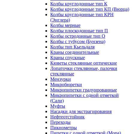
Колбы круглодонные тип К
Колбы круглодонные тип КП (Вюрца)
Колбы круглодонные тип КРН
(Энглера)
Колбы мерные
Колбы плоскодонные тип П
Колбы остродонные тип О
Колбы с тубусом (Бунзена)
Колбы тип Кьельдаля
Краны соединительные
Краны спускные
Кюветы стеклянные оптические
Лопаточки стеклянные, палочки
стеклянные
Мензурки
Микробюретки
Микропипетки градуированные
Микропипетки с одной отметкой
(Сали)
Муфты
Насадки для экстрагирования
Нефтеотстойник
Переходы
Пикнометры
Пипетки с одной отметкой (Мора)