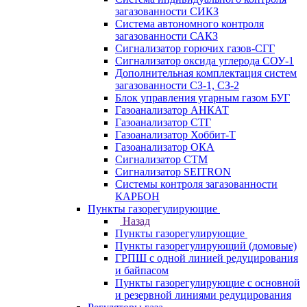
загазованности СИКЗ
Система автономного контроля
загазованности САКЗ
Сигнализатор горючих газов-СГГ
Сигнализатор оксида углерода СОУ-1
Дополнительная комплектация систем
загазованности СЗ-1, СЗ-2
Блок управления угарным газом БУГ
Газоанализатор АНКАТ
Газоанализатор СТГ
Газоанализатор Хоббит-Т
Газоанализатор ОКА
Сигнализатор СТМ
Сигнализатор SEITRON
Системы контроля загазованности
КАРБОН
Пункты газорегулирующие
Назад
Пункты газорегулирующие
Пункты газорегулирующий (домовые)
ГРПШ с одной линией редуцирования
и байпасом
Пункты газорегулирующие с основной
и резервной линиями редуцирования