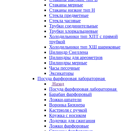
Стаканы мерные
Стаканы низкие тип Н
Стекла предметные
Стекла часовые
Трубки соединительные
Трубки хлоркальциевые
Холодильники тип ХПТ с прямой
трубкой
Холодильники тип ХШ шариковые
Цилиндр Снеллена
Цилиндры для ареометров
Цилиндры мерные
Часы песочные
Эксикаторы
Посуда фарфоровая лабораторная
Назад
Посуда фарфоровая лабораторная
Барабан фарфоровый
Ложки-шпатели
Воронка Бюхнера
Кастрюля с ручкой
Кружка с носиком
Лодочки для сжигания
Ложки фарфоровые