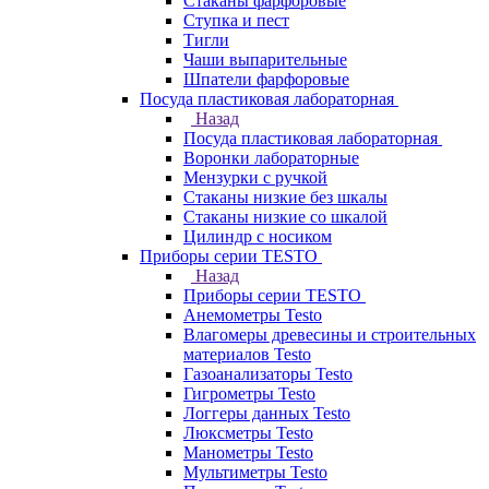
Стаканы фарфоровые
Ступка и пест
Тигли
Чаши выпарительные
Шпатели фарфоровые
Посуда пластиковая лабораторная
Назад
Посуда пластиковая лабораторная
Воронки лабораторные
Мензурки с ручкой
Стаканы низкие без шкалы
Стаканы низкие со шкалой
Цилиндр с носиком
Приборы серии TESTO
Назад
Приборы серии TESTO
Анемометры Testo
Влагомеры древесины и строительных
материалов Testo
Газоанализаторы Testo
Гигрометры Testo
Логгеры данных Testo
Люксметры Testo
Манометры Testo
Мультиметры Testo