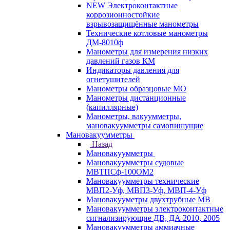
NEW Электроконтактные
коррозионностойкие
взрывозащищённые манометры
Технические котловые манометры
ДМ-8010ф
Манометры для измерения низких
давлений газов КМ
Индикаторы давления для
огнетушителей
Манометры образцовые МО
Манометры дистанционные
(капиллярные)
Манометры, вакуумметры,
мановакуумметры самопишущие
Мановакуумметры
Назад
Мановакуумметры
Мановакуумметры судовые
МВТПСф-100ОМ2
Мановакуумметры технические
МВП2-Уф, МВП3-Уф, МВП-4-Уф
Мановакууметры двухтрубные МВ
Мановакуумметры электроконтактные
сигнализирующие ДВ, ДА 2010, 2005
Мановакуумметры аммиачные