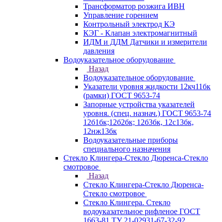
Трансформатор розжига ИВН
Управление горением
Контрольный электрод КЭ
КЭГ - Клапан электромагнитный
ИДМ и ДДМ Датчики и измерители
давления
Водоуказательное оборудование
Назад
Водоуказательное оборудование
Указатели уровня жидкости 12кч11бк
(рамки) ГОСТ 9653-74
Запорные устройства указателей
уровня. (спец. назнач.) ГОСТ 9653-74
12б1бк;12б2бк; 12б3бк, 12с13бк,
12нж13бк
Водоуказательные приборы
специального назначения
Стекло Клингера-Стекло Дюренса-Стекло
смотровое
Назад
Стекло Клингера-Стекло Дюренса-
Стекло смотровое
Стекло Клингера. Стекло
водоуказательное рифленое ГОСТ
1663-81 ТУ 21-02931-67-32-92