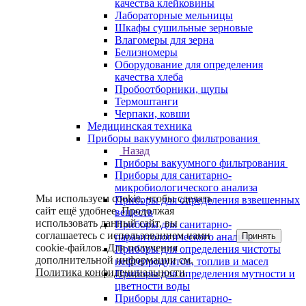
качества клейковины
Лабораторные мельницы
Шкафы сушильные зерновые
Влагомеры для зерна
Белизномеры
Оборудование для определения
качества хлеба
Пробоотборники, щупы
Термоштанги
Черпаки, ковши
Медицинская техника
Приборы вакуумного фильтрования
Назад
Приборы вакуумного фильтрования
Приборы для санитарно-
микробиологического анализа
Мы используем cookie, чтобы сделать
Приборы для определения взвешенных
сайт ещё удобнее. Продолжая
веществ
использовать данный сайт, вы
Приборы для санитарно-
соглашаетесь с использованием нами
Принять
паразитологического анализа
cookie-файлов. Для получения
Приборы для определения чистоты
дополнительной информации см.
нефтепродуктов, топлив и масел
Политика конфиденциальности
.
Приборы для определения мутности и
цветности воды
Приборы для санитарно-