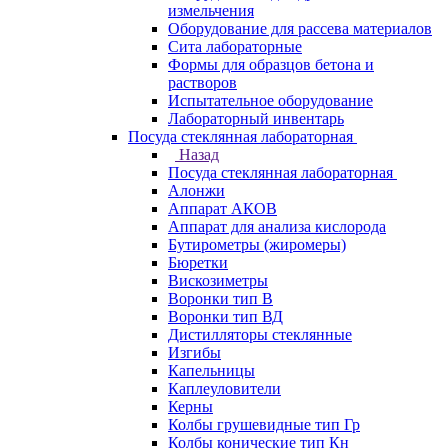
измельчения
Оборудование для рассева материалов
Сита лабораторные
Формы для образцов бетона и
растворов
Испытательное оборудование
Лабораторный инвентарь
Посуда стеклянная лабораторная
Назад
Посуда стеклянная лабораторная
Алонжи
Аппарат АКОВ
Аппарат для анализа кислорода
Бутирометры (жиромеры)
Бюретки
Вискозиметры
Воронки тип В
Воронки тип ВД
Дистилляторы стеклянные
Изгибы
Капельницы
Каплеуловители
Керны
Колбы грушевидные тип Гр
Колбы конические тип Кн