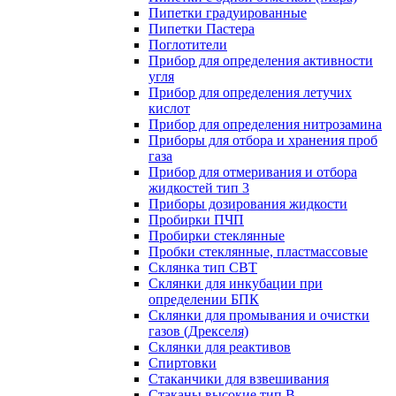
Пипетки градуированные
Пипетки Пастера
Поглотители
Прибор для определения активности
угля
Прибор для определения летучих
кислот
Прибор для определения нитрозамина
Приборы для отбора и хранения проб
газа
Прибор для отмеривания и отбора
жидкостей тип 3
Приборы дозирования жидкости
Пробирки ПЧП
Пробирки стеклянные
Пробки стеклянные, пластмассовые
Склянка тип СВТ
Склянки для инкубации при
определении БПК
Склянки для промывания и очистки
газов (Дрекселя)
Склянки для реактивов
Спиртовки
Стаканчики для взвешивания
Стаканы высокие тип В