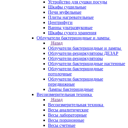
Устройство для сушки посуды
Шкафы сушильные
Печи муфельные
Плиты нагревательные
Центрифуги
Ванны ультразвуковые
Шкафы сухого хранения
Облучатели бактерицидные и лампы
Назад
Облучатели бактерицидные и лампы
Облучатели-рециркуляторы ДЕЗАР
Облучатели-рециркуляторы
Облучатели бактерицидные настенные
Облучатели бактерицидные
потолочные
Облучатели бактерицидные
передвижные
Лампы бактерицидные
Весоизмерительная техника
Назад
Весоизмерительная техника
Весы аналитические
Весы лабораторные
Весы порционные
Весы счетные