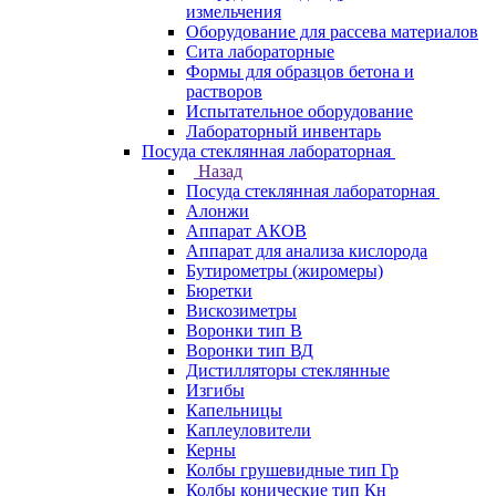
измельчения
Оборудование для рассева материалов
Сита лабораторные
Формы для образцов бетона и
растворов
Испытательное оборудование
Лабораторный инвентарь
Посуда стеклянная лабораторная
Назад
Посуда стеклянная лабораторная
Алонжи
Аппарат АКОВ
Аппарат для анализа кислорода
Бутирометры (жиромеры)
Бюретки
Вискозиметры
Воронки тип В
Воронки тип ВД
Дистилляторы стеклянные
Изгибы
Капельницы
Каплеуловители
Керны
Колбы грушевидные тип Гр
Колбы конические тип Кн