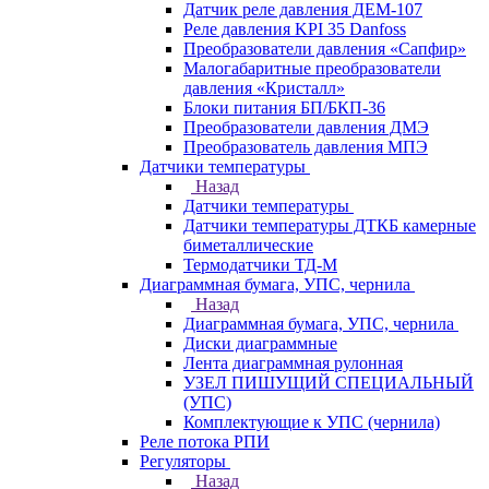
Датчик реле давления ДЕМ-107
Реле давления KPI 35 Danfoss
Преобразователи давления «Сапфир»
Малогабаритные преобразователи
давления «Кристалл»
Блоки питания БП/БКП-36
Преобразователи давления ДМЭ
Преобразователь давления МПЭ
Датчики температуры
Назад
Датчики температуры
Датчики температуры ДТКБ камерные
биметаллические
Термодатчики ТД-М
Диаграммная бумага, УПС, чернила
Назад
Диаграммная бумага, УПС, чернила
Диски диаграммные
Лента диаграммная рулонная
УЗЕЛ ПИШУЩИЙ СПЕЦИАЛЬНЫЙ
(УПС)
Комплектующие к УПС (чернила)
Реле потока РПИ
Регуляторы
Назад