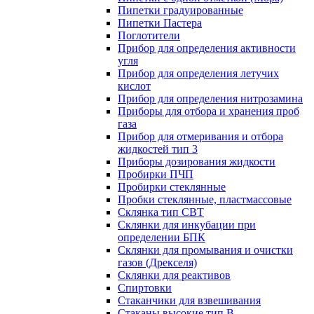
Пипетки градуированные
Пипетки Пастера
Поглотители
Прибор для определения активности
угля
Прибор для определения летучих
кислот
Прибор для определения нитрозамина
Приборы для отбора и хранения проб
газа
Прибор для отмеривания и отбора
жидкостей тип 3
Приборы дозирования жидкости
Пробирки ПЧП
Пробирки стеклянные
Пробки стеклянные, пластмассовые
Склянка тип СВТ
Склянки для инкубации при
определении БПК
Склянки для промывания и очистки
газов (Дрекселя)
Склянки для реактивов
Спиртовки
Стаканчики для взвешивания
Стаканы высокие тип В