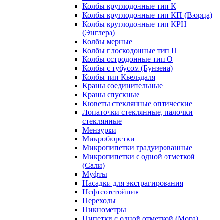
Колбы круглодонные тип К
Колбы круглодонные тип КП (Вюрца)
Колбы круглодонные тип КРН
(Энглера)
Колбы мерные
Колбы плоскодонные тип П
Колбы остродонные тип О
Колбы с тубусом (Бунзена)
Колбы тип Кьельдаля
Краны соединительные
Краны спускные
Кюветы стеклянные оптические
Лопаточки стеклянные, палочки
стеклянные
Мензурки
Микробюретки
Микропипетки градуированные
Микропипетки с одной отметкой
(Сали)
Муфты
Насадки для экстрагирования
Нефтеотстойник
Переходы
Пикнометры
Пипетки с одной отметкой (Мора)