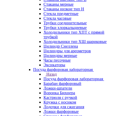
Стаканы мерные
Стаканы низкие тип Н
Стекла предметные
Стекла часовые
Трубки соединительные
Трубки хлоркальциевые
Холодильники тип ХПТ с прямой
трубкой
Холодильники тип ХШ шариковые
Цилиндр Снеллена
Цилиндры для ареометров
Цилиндры мерные
Часы песочные
Эксикаторы
Посуда фарфоровая лабораторная
Назад
Посуда фарфоровая лабораторная
Барабан фарфоровый
Ложки-шпатели
Воронка Бюхнера
Кастрюля с ручкой
Кружка с носиком
Лодочки для сжигания
Ложки фарфоровые