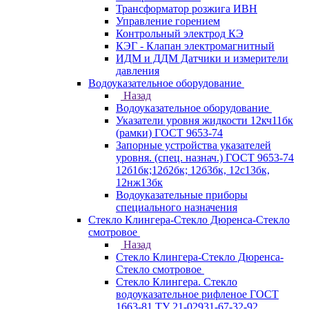
Трансформатор розжига ИВН
Управление горением
Контрольный электрод КЭ
КЭГ - Клапан электромагнитный
ИДМ и ДДМ Датчики и измерители
давления
Водоуказательное оборудование
Назад
Водоуказательное оборудование
Указатели уровня жидкости 12кч11бк
(рамки) ГОСТ 9653-74
Запорные устройства указателей
уровня. (спец. назнач.) ГОСТ 9653-74
12б1бк;12б2бк; 12б3бк, 12с13бк,
12нж13бк
Водоуказательные приборы
специального назначения
Стекло Клингера-Стекло Дюренса-Стекло
смотровое
Назад
Стекло Клингера-Стекло Дюренса-
Стекло смотровое
Стекло Клингера. Стекло
водоуказательное рифленое ГОСТ
1663-81 ТУ 21-02931-67-32-92