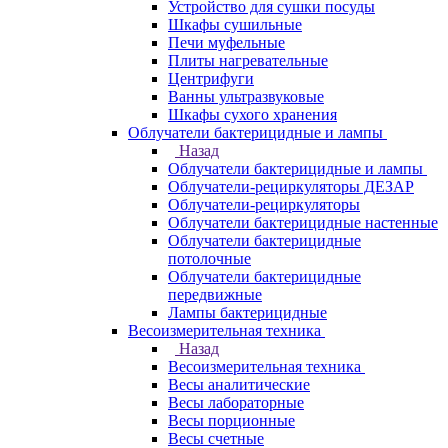
Устройство для сушки посуды
Шкафы сушильные
Печи муфельные
Плиты нагревательные
Центрифуги
Ванны ультразвуковые
Шкафы сухого хранения
Облучатели бактерицидные и лампы
Назад
Облучатели бактерицидные и лампы
Облучатели-рециркуляторы ДЕЗАР
Облучатели-рециркуляторы
Облучатели бактерицидные настенные
Облучатели бактерицидные
потолочные
Облучатели бактерицидные
передвижные
Лампы бактерицидные
Весоизмерительная техника
Назад
Весоизмерительная техника
Весы аналитические
Весы лабораторные
Весы порционные
Весы счетные