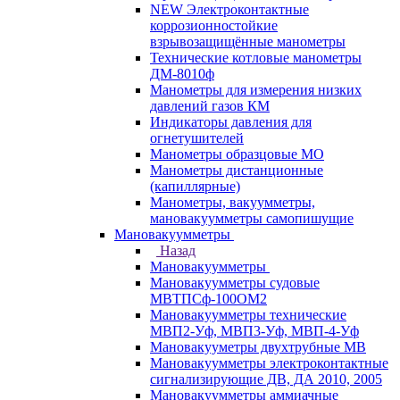
NEW Электроконтактные
коррозионностойкие
взрывозащищённые манометры
Технические котловые манометры
ДМ-8010ф
Манометры для измерения низких
давлений газов КМ
Индикаторы давления для
огнетушителей
Манометры образцовые МО
Манометры дистанционные
(капиллярные)
Манометры, вакуумметры,
мановакуумметры самопишущие
Мановакуумметры
Назад
Мановакуумметры
Мановакуумметры судовые
МВТПСф-100ОМ2
Мановакуумметры технические
МВП2-Уф, МВП3-Уф, МВП-4-Уф
Мановакууметры двухтрубные МВ
Мановакуумметры электроконтактные
сигнализирующие ДВ, ДА 2010, 2005
Мановакуумметры аммиачные