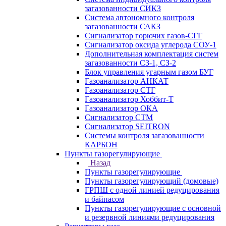
загазованности СИКЗ
Система автономного контроля
загазованности САКЗ
Сигнализатор горючих газов-СГГ
Сигнализатор оксида углерода СОУ-1
Дополнительная комплектация систем
загазованности СЗ-1, СЗ-2
Блок управления угарным газом БУГ
Газоанализатор АНКАТ
Газоанализатор СТГ
Газоанализатор Хоббит-Т
Газоанализатор ОКА
Сигнализатор СТМ
Сигнализатор SEITRON
Системы контроля загазованности
КАРБОН
Пункты газорегулирующие
Назад
Пункты газорегулирующие
Пункты газорегулирующий (домовые)
ГРПШ с одной линией редуцирования
и байпасом
Пункты газорегулирующие с основной
и резервной линиями редуцирования