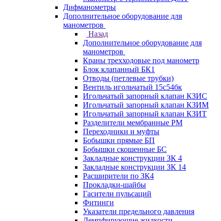
Дифманометры
Дополнительное оборудование для
манометров
Назад
Дополнительное оборудование для
манометров
Краны трехходовые под манометр
Блок клапанный БК1
Отводы (петлевые трубки)
Вентиль игольчатый 15с54бк
Игольчатый запорный клапан КЗИС
Игольчатый запорный клапан КЗИМ
Игольчатый запорный клапан КЗИТ
Разделители мембранные РМ
Переходники и муфты
Бобышки прямые БП
Бобышки скошенные БС
Закладные конструкции ЗК 4
Закладные конструкции ЗК 14
Расширители по ЗК4
Прокладки-шайбы
Гасители пульсаций
Фитинги
Указатели предельного давления
Демпфирующие жидкости