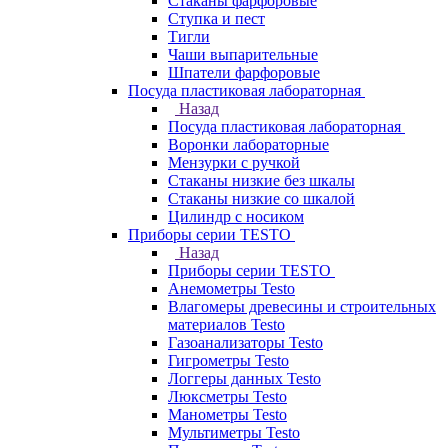
Стаканы фарфоровые
Ступка и пест
Тигли
Чаши выпарительные
Шпатели фарфоровые
Посуда пластиковая лабораторная
Назад
Посуда пластиковая лабораторная
Воронки лабораторные
Мензурки с ручкой
Стаканы низкие без шкалы
Стаканы низкие со шкалой
Цилиндр с носиком
Приборы серии TESTO
Назад
Приборы серии TESTO
Анемометры Testo
Влагомеры древесины и строительных
материалов Testo
Газоанализаторы Testo
Гигрометры Testo
Логгеры данных Testo
Люксметры Testo
Манометры Testo
Мультиметры Testo