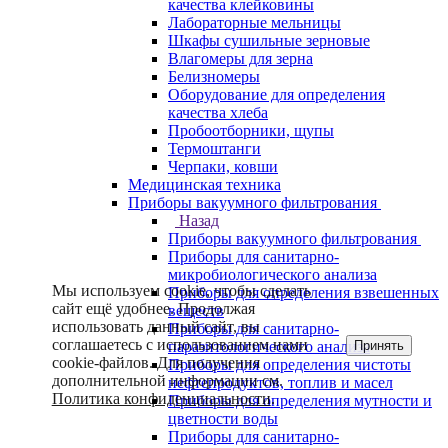
качества клейковины
Лабораторные мельницы
Шкафы сушильные зерновые
Влагомеры для зерна
Белизномеры
Оборудование для определения
качества хлеба
Пробоотборники, щупы
Термоштанги
Черпаки, ковши
Медицинская техника
Приборы вакуумного фильтрования
Назад
Приборы вакуумного фильтрования
Приборы для санитарно-
микробиологического анализа
Мы используем cookie, чтобы сделать
Приборы для определения взвешенных
сайт ещё удобнее. Продолжая
веществ
использовать данный сайт, вы
Приборы для санитарно-
соглашаетесь с использованием нами
Принять
паразитологического анализа
cookie-файлов. Для получения
Приборы для определения чистоты
дополнительной информации см.
нефтепродуктов, топлив и масел
Политика конфиденциальности
.
Приборы для определения мутности и
цветности воды
Приборы для санитарно-