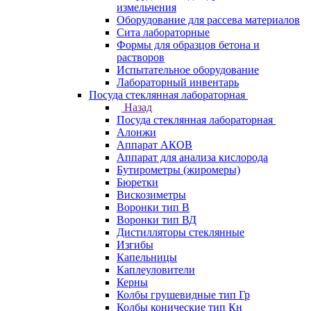
измельчения
Оборудование для рассева материалов
Сита лабораторные
Формы для образцов бетона и
растворов
Испытательное оборудование
Лабораторный инвентарь
Посуда стеклянная лабораторная
Назад
Посуда стеклянная лабораторная
Алонжи
Аппарат АКОВ
Аппарат для анализа кислорода
Бутирометры (жиромеры)
Бюретки
Вискозиметры
Воронки тип В
Воронки тип ВД
Дистилляторы стеклянные
Изгибы
Капельницы
Каплеуловители
Керны
Колбы грушевидные тип Гр
Колбы конические тип Кн