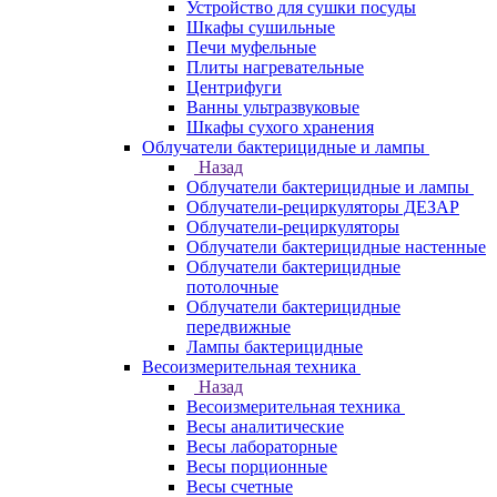
Устройство для сушки посуды
Шкафы сушильные
Печи муфельные
Плиты нагревательные
Центрифуги
Ванны ультразвуковые
Шкафы сухого хранения
Облучатели бактерицидные и лампы
Назад
Облучатели бактерицидные и лампы
Облучатели-рециркуляторы ДЕЗАР
Облучатели-рециркуляторы
Облучатели бактерицидные настенные
Облучатели бактерицидные
потолочные
Облучатели бактерицидные
передвижные
Лампы бактерицидные
Весоизмерительная техника
Назад
Весоизмерительная техника
Весы аналитические
Весы лабораторные
Весы порционные
Весы счетные