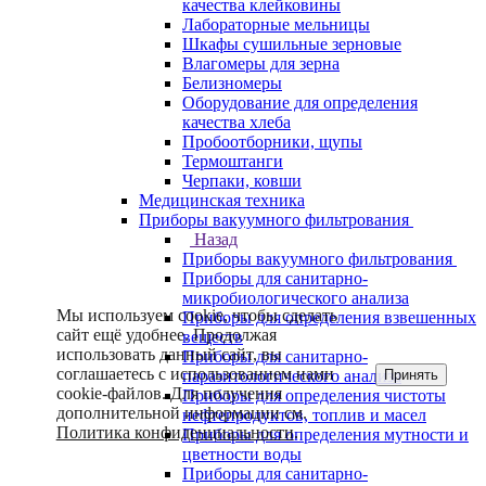
качества клейковины
Лабораторные мельницы
Шкафы сушильные зерновые
Влагомеры для зерна
Белизномеры
Оборудование для определения
качества хлеба
Пробоотборники, щупы
Термоштанги
Черпаки, ковши
Медицинская техника
Приборы вакуумного фильтрования
Назад
Приборы вакуумного фильтрования
Приборы для санитарно-
микробиологического анализа
Мы используем cookie, чтобы сделать
Приборы для определения взвешенных
сайт ещё удобнее. Продолжая
веществ
использовать данный сайт, вы
Приборы для санитарно-
соглашаетесь с использованием нами
Принять
паразитологического анализа
cookie-файлов. Для получения
Приборы для определения чистоты
дополнительной информации см.
нефтепродуктов, топлив и масел
Политика конфиденциальности
.
Приборы для определения мутности и
цветности воды
Приборы для санитарно-