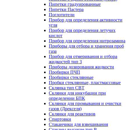
Пипетки градуированные
Пипетки Пастера
Поглотители
Прибор для определения активности
угля
Прибор для определения летучих
кислот
Прибор для определения нитрозамина
Приборы для отбора и хранения проб
газа
Прибор для отмеривания и отбора
жидкостей тип 3
Приборы дозирования жидкости
Пробирки ПЧП
Пробирки стеклянные
Пробки стеклянные, пластмассовые
Склянка тип СВТ
Склянки для инкубации при
определении БПК
Склянки для промывания и очистки
газов (Дрекселя)
Склянки для реактивов
Спиртовки
Стаканчики для взвешивания
Стаканы высокие тип В