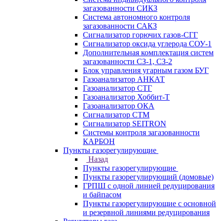
загазованности СИКЗ
Система автономного контроля
загазованности САКЗ
Сигнализатор горючих газов-СГГ
Сигнализатор оксида углерода СОУ-1
Дополнительная комплектация систем
загазованности СЗ-1, СЗ-2
Блок управления угарным газом БУГ
Газоанализатор АНКАТ
Газоанализатор СТГ
Газоанализатор Хоббит-Т
Газоанализатор ОКА
Сигнализатор СТМ
Сигнализатор SEITRON
Системы контроля загазованности
КАРБОН
Пункты газорегулирующие
Назад
Пункты газорегулирующие
Пункты газорегулирующий (домовые)
ГРПШ с одной линией редуцирования
и байпасом
Пункты газорегулирующие с основной
и резервной линиями редуцирования