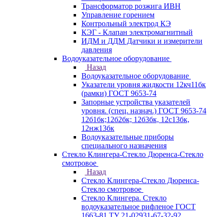
Трансформатор розжига ИВН
Управление горением
Контрольный электрод КЭ
КЭГ - Клапан электромагнитный
ИДМ и ДДМ Датчики и измерители
давления
Водоуказательное оборудование
Назад
Водоуказательное оборудование
Указатели уровня жидкости 12кч11бк
(рамки) ГОСТ 9653-74
Запорные устройства указателей
уровня. (спец. назнач.) ГОСТ 9653-74
12б1бк;12б2бк; 12б3бк, 12с13бк,
12нж13бк
Водоуказательные приборы
специального назначения
Стекло Клингера-Стекло Дюренса-Стекло
смотровое
Назад
Стекло Клингера-Стекло Дюренса-
Стекло смотровое
Стекло Клингера. Стекло
водоуказательное рифленое ГОСТ
1663-81 ТУ 21-02931-67-32-92