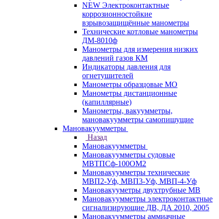
NEW Электроконтактные
коррозионностойкие
взрывозащищённые манометры
Технические котловые манометры
ДМ-8010ф
Манометры для измерения низких
давлений газов КМ
Индикаторы давления для
огнетушителей
Манометры образцовые МО
Манометры дистанционные
(капиллярные)
Манометры, вакуумметры,
мановакуумметры самопишущие
Мановакуумметры
Назад
Мановакуумметры
Мановакуумметры судовые
МВТПСф-100ОМ2
Мановакуумметры технические
МВП2-Уф, МВП3-Уф, МВП-4-Уф
Мановакууметры двухтрубные МВ
Мановакуумметры электроконтактные
сигнализирующие ДВ, ДА 2010, 2005
Мановакуумметры аммиачные