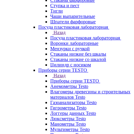
Стаканы фарфоровые
Ступка и пест
Тигли
Чаши выпарительные
Шпатели фарфоровые
Посуда пластиковая лабораторная
Назад
Посуда пластиковая лабораторная
Воронки лабораторные
Мензурки с ручкой
Стаканы низкие без шкалы
Стаканы низкие со шкалой
Цилиндр с носиком
Приборы серии TESTO
Назад
Приборы серии TESTO
Анемометры Testo
Влагомеры древесины и строительных
материалов Testo
Газоанализаторы Testo
Гигрометры Testo
Логгеры данных Testo
Люксметры Testo
Манометры Testo
Мультиметры Testo