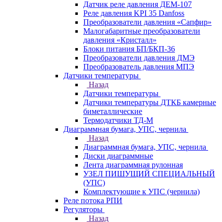
Датчик реле давления ДЕМ-107
Реле давления KPI 35 Danfoss
Преобразователи давления «Сапфир»
Малогабаритные преобразователи
давления «Кристалл»
Блоки питания БП/БКП-36
Преобразователи давления ДМЭ
Преобразователь давления МПЭ
Датчики температуры
Назад
Датчики температуры
Датчики температуры ДТКБ камерные
биметаллические
Термодатчики ТД-М
Диаграммная бумага, УПС, чернила
Назад
Диаграммная бумага, УПС, чернила
Диски диаграммные
Лента диаграммная рулонная
УЗЕЛ ПИШУЩИЙ СПЕЦИАЛЬНЫЙ
(УПС)
Комплектующие к УПС (чернила)
Реле потока РПИ
Регуляторы
Назад