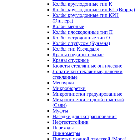
Колбы круглодонные тип К
Колбы круглодонные тип КП (Вюрца)
Колбы круглодонные тип КРН
(Энглера)
Колбы мерные
Колбы плоскодонные тип П
Колбы остродонные тип О
Колбы с тубусом (Бунзена)
Колбы тип Кьельдаля
Краны соединительные
Краны спускные
Кюветы стеклянные оптические
Лопаточки стеклянные, палочки
стеклянные
Мензурки
Микробюретки
Микропипетки градуированные
Микропипетки с одной отметкой
(Сали)
Муфты
Насадки для экстрагирования
Нефтеотстойник
Переходы
Пикнометры
Пипетки с одной отметкой (Мора)