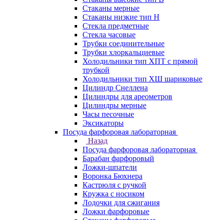
Стаканы мерные
Стаканы низкие тип Н
Стекла предметные
Стекла часовые
Трубки соединительные
Трубки хлоркальциевые
Холодильники тип ХПТ с прямой
трубкой
Холодильники тип ХШ шариковые
Цилиндр Снеллена
Цилиндры для ареометров
Цилиндры мерные
Часы песочные
Эксикаторы
Посуда фарфоровая лабораторная
Назад
Посуда фарфоровая лабораторная
Барабан фарфоровый
Ложки-шпатели
Воронка Бюхнера
Кастрюля с ручкой
Кружка с носиком
Лодочки для сжигания
Ложки фарфоровые