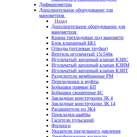
Дифманометры
Дополнительное оборудование для
манометров
Назад
Дополнительное оборудование для
манометров
Краны трехходовые под манометр
Блок клапанный БК1
Отводы (петлевые трубки)
Вентиль игольчатый 15с54бк
Игольчатый запорный клапан КЗИС
Игольчатый запорный клапан КЗИМ
Игольчатый запорный клапан КЗИТ
Разделители мембранные РМ
Переходники и муфты
Бобышки прямые БП
Бобышки скошенные БС
Закладные конструкции ЗК 4
Закладные конструкции ЗК 14
Расширители по ЗК4
Прокладки-шайбы
Гасители пульсаций
Фитинги
Указатели предельного давления
Демпфирующие жидкости