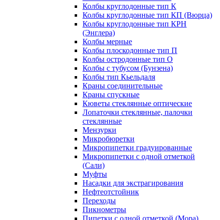
Колбы круглодонные тип К
Колбы круглодонные тип КП (Вюрца)
Колбы круглодонные тип КРН
(Энглера)
Колбы мерные
Колбы плоскодонные тип П
Колбы остродонные тип О
Колбы с тубусом (Бунзена)
Колбы тип Кьельдаля
Краны соединительные
Краны спускные
Кюветы стеклянные оптические
Лопаточки стеклянные, палочки
стеклянные
Мензурки
Микробюретки
Микропипетки градуированные
Микропипетки с одной отметкой
(Сали)
Муфты
Насадки для экстрагирования
Нефтеотстойник
Переходы
Пикнометры
Пипетки с одной отметкой (Мора)