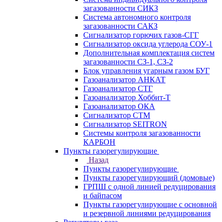
загазованности СИКЗ
Система автономного контроля
загазованности САКЗ
Сигнализатор горючих газов-СГГ
Сигнализатор оксида углерода СОУ-1
Дополнительная комплектация систем
загазованности СЗ-1, СЗ-2
Блок управления угарным газом БУГ
Газоанализатор АНКАТ
Газоанализатор СТГ
Газоанализатор Хоббит-Т
Газоанализатор ОКА
Сигнализатор СТМ
Сигнализатор SEITRON
Системы контроля загазованности
КАРБОН
Пункты газорегулирующие
Назад
Пункты газорегулирующие
Пункты газорегулирующий (домовые)
ГРПШ с одной линией редуцирования
и байпасом
Пункты газорегулирующие с основной
и резервной линиями редуцирования