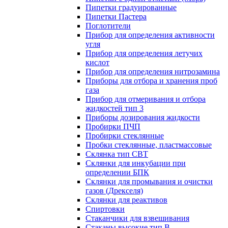
Пипетки градуированные
Пипетки Пастера
Поглотители
Прибор для определения активности
угля
Прибор для определения летучих
кислот
Прибор для определения нитрозамина
Приборы для отбора и хранения проб
газа
Прибор для отмеривания и отбора
жидкостей тип 3
Приборы дозирования жидкости
Пробирки ПЧП
Пробирки стеклянные
Пробки стеклянные, пластмассовые
Склянка тип СВТ
Склянки для инкубации при
определении БПК
Склянки для промывания и очистки
газов (Дрекселя)
Склянки для реактивов
Спиртовки
Стаканчики для взвешивания
Стаканы высокие тип В