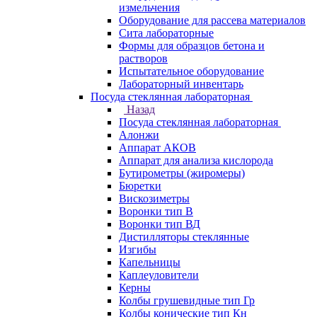
измельчения
Оборудование для рассева материалов
Сита лабораторные
Формы для образцов бетона и
растворов
Испытательное оборудование
Лабораторный инвентарь
Посуда стеклянная лабораторная
Назад
Посуда стеклянная лабораторная
Алонжи
Аппарат АКОВ
Аппарат для анализа кислорода
Бутирометры (жиромеры)
Бюретки
Вискозиметры
Воронки тип В
Воронки тип ВД
Дистилляторы стеклянные
Изгибы
Капельницы
Каплеуловители
Керны
Колбы грушевидные тип Гр
Колбы конические тип Кн