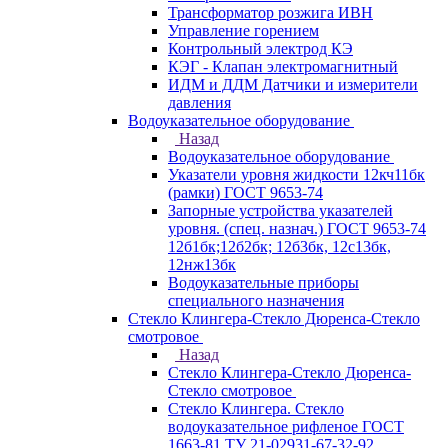
Трансформатор розжига ИВН
Управление горением
Контрольный электрод КЭ
КЭГ - Клапан электромагнитный
ИДМ и ДДМ Датчики и измерители
давления
Водоуказательное оборудование
Назад
Водоуказательное оборудование
Указатели уровня жидкости 12кч11бк
(рамки) ГОСТ 9653-74
Запорные устройства указателей
уровня. (спец. назнач.) ГОСТ 9653-74
12б1бк;12б2бк; 12б3бк, 12с13бк,
12нж13бк
Водоуказательные приборы
специального назначения
Стекло Клингера-Стекло Дюренса-Стекло
смотровое
Назад
Стекло Клингера-Стекло Дюренса-
Стекло смотровое
Стекло Клингера. Стекло
водоуказательное рифленое ГОСТ
1663-81 ТУ 21-02931-67-32-92