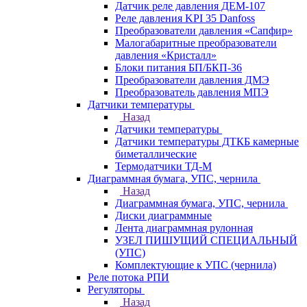
Датчик реле давления ДЕМ-107
Реле давления KPI 35 Danfoss
Преобразователи давления «Сапфир»
Малогабаритные преобразователи
давления «Кристалл»
Блоки питания БП/БКП-36
Преобразователи давления ДМЭ
Преобразователь давления МПЭ
Датчики температуры
Назад
Датчики температуры
Датчики температуры ДТКБ камерные
биметаллические
Термодатчики ТД-М
Диаграммная бумага, УПС, чернила
Назад
Диаграммная бумага, УПС, чернила
Диски диаграммные
Лента диаграммная рулонная
УЗЕЛ ПИШУЩИЙ СПЕЦИАЛЬНЫЙ
(УПС)
Комплектующие к УПС (чернила)
Реле потока РПИ
Регуляторы
Назад