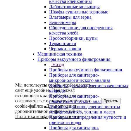
качества клейковины
Лабораторные мельницы
Шкафы сушильные зерновые
Влагомеры для зерна
Белизномеры
Оборудование для определения
качества хлеба
Пробоотборники, щупы
Термоштанги
Черпаки, ковши
Медицинская техника
Приборы вакуумного фильтрования
Назад
Приборы вакуумного фильтрования
Приборы для санитарно-
микробиологического анализа
Мы используем cookie, чтобы сделать
Приборы для определения взвешенных
сайт ещё удобнее. Продолжая
веществ
использовать данный сайт, вы
Приборы для санитарно-
соглашаетесь с использованием нами
Принять
паразитологического анализа
cookie-файлов. Для получения
Приборы для определения чистоты
дополнительной информации см.
нефтепродуктов, топлив и масел
Политика конфиденциальности
.
Приборы для определения мутности и
цветности воды
Приборы для санитарно-