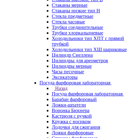
Стаканы мерные
Стаканы низкие тип Н
Стекла предметные
Стекла часовые
Трубки соединительные
Трубки хлоркальциевые
Холодильники тип ХПТ с прямой
трубкой
Холодильники тип ХШ шариковые
Цилиндр Снеллена
Цилиндры для ареометров
Цилиндры мерные
Часы песочные
Эксикаторы
Посуда фарфоровая лабораторная
Назад
Посуда фарфоровая лабораторная
Барабан фарфоровый
Ложки-шпатели
Воронка Бюхнера
Кастрюля с ручкой
Кружка с носиком
Лодочки для сжигания
Ложки фарфоровые