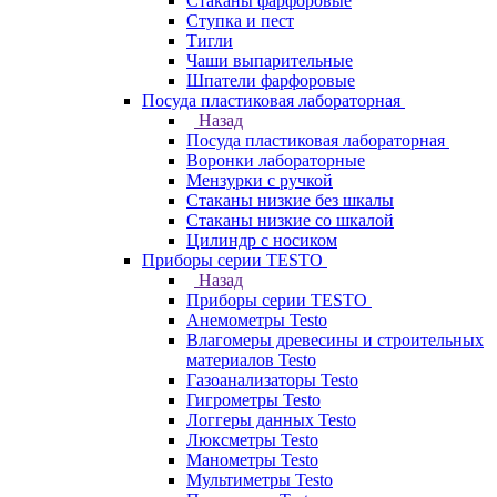
Стаканы фарфоровые
Ступка и пест
Тигли
Чаши выпарительные
Шпатели фарфоровые
Посуда пластиковая лабораторная
Назад
Посуда пластиковая лабораторная
Воронки лабораторные
Мензурки с ручкой
Стаканы низкие без шкалы
Стаканы низкие со шкалой
Цилиндр с носиком
Приборы серии TESTO
Назад
Приборы серии TESTO
Анемометры Testo
Влагомеры древесины и строительных
материалов Testo
Газоанализаторы Testo
Гигрометры Testo
Логгеры данных Testo
Люксметры Testo
Манометры Testo
Мультиметры Testo