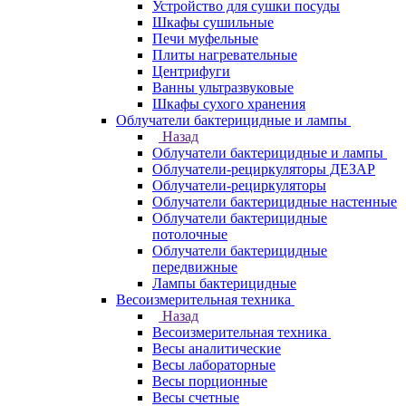
Устройство для сушки посуды
Шкафы сушильные
Печи муфельные
Плиты нагревательные
Центрифуги
Ванны ультразвуковые
Шкафы сухого хранения
Облучатели бактерицидные и лампы
Назад
Облучатели бактерицидные и лампы
Облучатели-рециркуляторы ДЕЗАР
Облучатели-рециркуляторы
Облучатели бактерицидные настенные
Облучатели бактерицидные
потолочные
Облучатели бактерицидные
передвижные
Лампы бактерицидные
Весоизмерительная техника
Назад
Весоизмерительная техника
Весы аналитические
Весы лабораторные
Весы порционные
Весы счетные