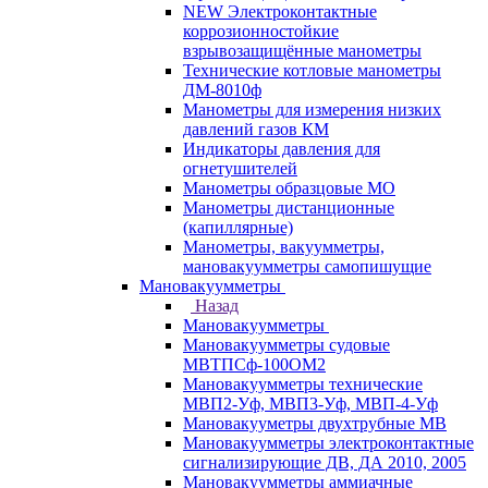
NEW Электроконтактные
коррозионностойкие
взрывозащищённые манометры
Технические котловые манометры
ДМ-8010ф
Манометры для измерения низких
давлений газов КМ
Индикаторы давления для
огнетушителей
Манометры образцовые МО
Манометры дистанционные
(капиллярные)
Манометры, вакуумметры,
мановакуумметры самопишущие
Мановакуумметры
Назад
Мановакуумметры
Мановакуумметры судовые
МВТПСф-100ОМ2
Мановакуумметры технические
МВП2-Уф, МВП3-Уф, МВП-4-Уф
Мановакууметры двухтрубные МВ
Мановакуумметры электроконтактные
сигнализирующие ДВ, ДА 2010, 2005
Мановакуумметры аммиачные