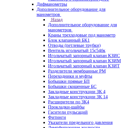
Дифманометры
Дополнительное оборудование для
манометров
Назад
Дополнительное оборудование для
манометров
Краны трехходовые под манометр
Блок клапанный БК1
Отводы (петлевые трубки)
Вентиль игольчатый 15с54бк
Игольчатый запорный клапан КЗИС
Игольчатый запорный клапан КЗИМ
Игольчатый запорный клапан КЗИТ
Разделители мембранные РМ
Переходники и муфты
Бобышки прямые БП
Бобышки скошенные БС
Закладные конструкции ЗК 4
Закладные конструкции ЗК 14
Расширители по ЗК4
Прокладки-шайбы
Гасители пульсаций
Фитинги
Указатели предельного давления
Демпфирующие жидкости