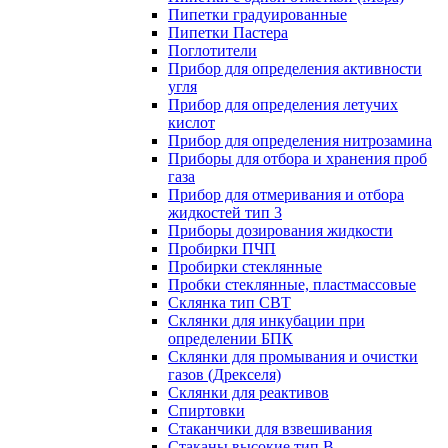
Пипетки градуированные
Пипетки Пастера
Поглотители
Прибор для определения активности
угля
Прибор для определения летучих
кислот
Прибор для определения нитрозамина
Приборы для отбора и хранения проб
газа
Прибор для отмеривания и отбора
жидкостей тип 3
Приборы дозирования жидкости
Пробирки ПЧП
Пробирки стеклянные
Пробки стеклянные, пластмассовые
Склянка тип СВТ
Склянки для инкубации при
определении БПК
Склянки для промывания и очистки
газов (Дрекселя)
Склянки для реактивов
Спиртовки
Стаканчики для взвешивания
Стаканы высокие тип В