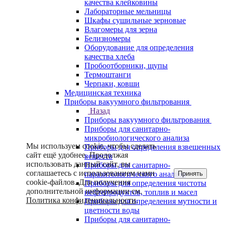
качества клейковины
Лабораторные мельницы
Шкафы сушильные зерновые
Влагомеры для зерна
Белизномеры
Оборудование для определения
качества хлеба
Пробоотборники, щупы
Термоштанги
Черпаки, ковши
Медицинская техника
Приборы вакуумного фильтрования
Назад
Приборы вакуумного фильтрования
Приборы для санитарно-
микробиологического анализа
Мы используем cookie, чтобы сделать
Приборы для определения взвешенных
сайт ещё удобнее. Продолжая
веществ
использовать данный сайт, вы
Приборы для санитарно-
соглашаетесь с использованием нами
Принять
паразитологического анализа
cookie-файлов. Для получения
Приборы для определения чистоты
дополнительной информации см.
нефтепродуктов, топлив и масел
Политика конфиденциальности
.
Приборы для определения мутности и
цветности воды
Приборы для санитарно-