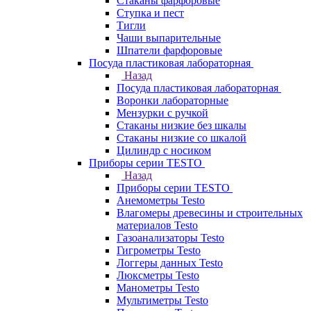
Стаканы фарфоровые
Ступка и пест
Тигли
Чаши выпарительные
Шпатели фарфоровые
Посуда пластиковая лабораторная
Назад
Посуда пластиковая лабораторная
Воронки лабораторные
Мензурки с ручкой
Стаканы низкие без шкалы
Стаканы низкие со шкалой
Цилиндр с носиком
Приборы серии TESTO
Назад
Приборы серии TESTO
Анемометры Testo
Влагомеры древесины и строительных
материалов Testo
Газоанализаторы Testo
Гигрометры Testo
Логгеры данных Testo
Люксметры Testo
Манометры Testo
Мультиметры Testo