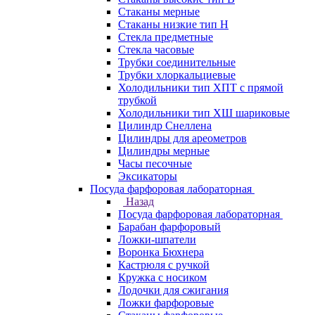
Стаканы мерные
Стаканы низкие тип Н
Стекла предметные
Стекла часовые
Трубки соединительные
Трубки хлоркальциевые
Холодильники тип ХПТ с прямой
трубкой
Холодильники тип ХШ шариковые
Цилиндр Снеллена
Цилиндры для ареометров
Цилиндры мерные
Часы песочные
Эксикаторы
Посуда фарфоровая лабораторная
Назад
Посуда фарфоровая лабораторная
Барабан фарфоровый
Ложки-шпатели
Воронка Бюхнера
Кастрюля с ручкой
Кружка с носиком
Лодочки для сжигания
Ложки фарфоровые