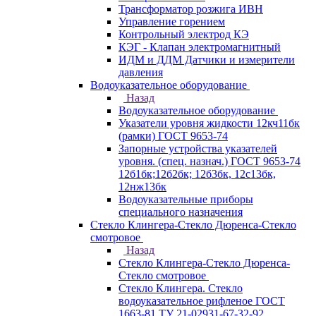
Трансформатор розжига ИВН
Управление горением
Контрольный электрод КЭ
КЭГ - Клапан электромагнитный
ИДМ и ДДМ Датчики и измерители
давления
Водоуказательное оборудование
Назад
Водоуказательное оборудование
Указатели уровня жидкости 12кч11бк
(рамки) ГОСТ 9653-74
Запорные устройства указателей
уровня. (спец. назнач.) ГОСТ 9653-74
12б1бк;12б2бк; 12б3бк, 12с13бк,
12нж13бк
Водоуказательные приборы
специального назначения
Стекло Клингера-Стекло Дюренса-Стекло
смотровое
Назад
Стекло Клингера-Стекло Дюренса-
Стекло смотровое
Стекло Клингера. Стекло
водоуказательное рифленое ГОСТ
1663-81 ТУ 21-02931-67-32-92