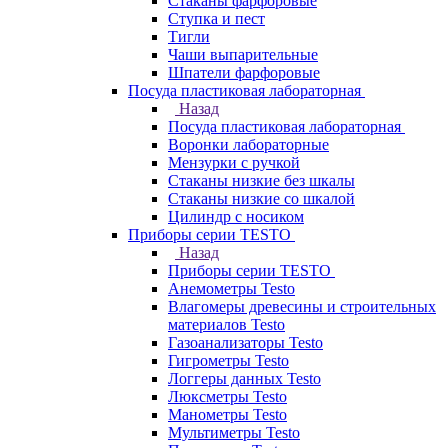
Стаканы фарфоровые
Ступка и пест
Тигли
Чаши выпарительные
Шпатели фарфоровые
Посуда пластиковая лабораторная
Назад
Посуда пластиковая лабораторная
Воронки лабораторные
Мензурки с ручкой
Стаканы низкие без шкалы
Стаканы низкие со шкалой
Цилиндр с носиком
Приборы серии TESTO
Назад
Приборы серии TESTO
Анемометры Testo
Влагомеры древесины и строительных
материалов Testo
Газоанализаторы Testo
Гигрометры Testo
Логгеры данных Testo
Люксметры Testo
Манометры Testo
Мультиметры Testo