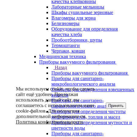
качества клейковины
Лабораторные мельницы
Шкафы сушильные зерновые
Влагомеры для зерна
Белизномеры
Оборудование для определения
качества хлеба
Пробоотборники, щупы
Термоштанги
Черпаки, ковши
Медицинская техника
Приборы вакуумного фильтрования
Назад
Приборы вакуумного фильтрования
Приборы для санитарно-
микробиологического анализа
Мы используем cookie, чтобы сделать
Приборы для определения взвешенных
сайт ещё удобнее. Продолжая
веществ
использовать данный сайт, вы
Приборы для санитарно-
соглашаетесь с использованием нами
Принять
паразитологического анализа
cookie-файлов. Для получения
Приборы для определения чистоты
дополнительной информации см.
нефтепродуктов, топлив и масел
Политика конфиденциальности
.
Приборы для определения мутности и
цветности воды
Приборы для санитарно-