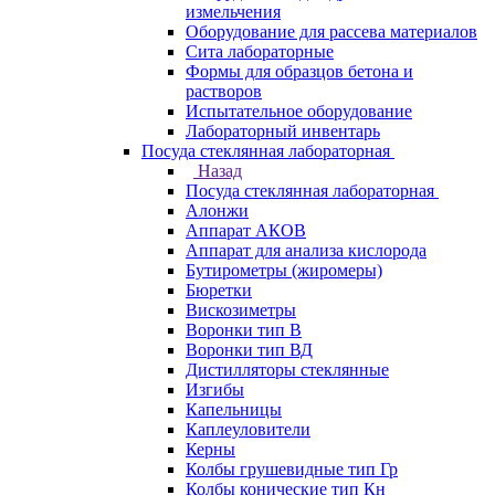
измельчения
Оборудование для рассева материалов
Сита лабораторные
Формы для образцов бетона и
растворов
Испытательное оборудование
Лабораторный инвентарь
Посуда стеклянная лабораторная
Назад
Посуда стеклянная лабораторная
Алонжи
Аппарат АКОВ
Аппарат для анализа кислорода
Бутирометры (жиромеры)
Бюретки
Вискозиметры
Воронки тип В
Воронки тип ВД
Дистилляторы стеклянные
Изгибы
Капельницы
Каплеуловители
Керны
Колбы грушевидные тип Гр
Колбы конические тип Кн