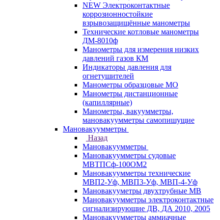
NEW Электроконтактные
коррозионностойкие
взрывозащищённые манометры
Технические котловые манометры
ДМ-8010ф
Манометры для измерения низких
давлений газов КМ
Индикаторы давления для
огнетушителей
Манометры образцовые МО
Манометры дистанционные
(капиллярные)
Манометры, вакуумметры,
мановакуумметры самопишущие
Мановакуумметры
Назад
Мановакуумметры
Мановакуумметры судовые
МВТПСф-100ОМ2
Мановакуумметры технические
МВП2-Уф, МВП3-Уф, МВП-4-Уф
Мановакууметры двухтрубные МВ
Мановакуумметры электроконтактные
сигнализирующие ДВ, ДА 2010, 2005
Мановакуумметры аммиачные