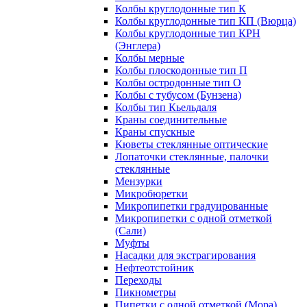
Колбы круглодонные тип К
Колбы круглодонные тип КП (Вюрца)
Колбы круглодонные тип КРН
(Энглера)
Колбы мерные
Колбы плоскодонные тип П
Колбы остродонные тип О
Колбы с тубусом (Бунзена)
Колбы тип Кьельдаля
Краны соединительные
Краны спускные
Кюветы стеклянные оптические
Лопаточки стеклянные, палочки
стеклянные
Мензурки
Микробюретки
Микропипетки градуированные
Микропипетки с одной отметкой
(Сали)
Муфты
Насадки для экстрагирования
Нефтеотстойник
Переходы
Пикнометры
Пипетки с одной отметкой (Мора)