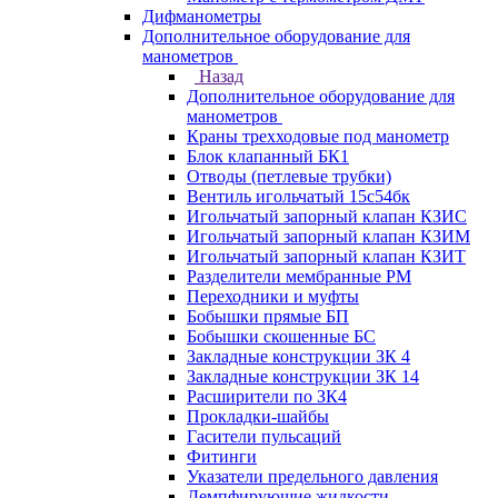
Дифманометры
Дополнительное оборудование для
манометров
Назад
Дополнительное оборудование для
манометров
Краны трехходовые под манометр
Блок клапанный БК1
Отводы (петлевые трубки)
Вентиль игольчатый 15с54бк
Игольчатый запорный клапан КЗИС
Игольчатый запорный клапан КЗИМ
Игольчатый запорный клапан КЗИТ
Разделители мембранные РМ
Переходники и муфты
Бобышки прямые БП
Бобышки скошенные БС
Закладные конструкции ЗК 4
Закладные конструкции ЗК 14
Расширители по ЗК4
Прокладки-шайбы
Гасители пульсаций
Фитинги
Указатели предельного давления
Демпфирующие жидкости