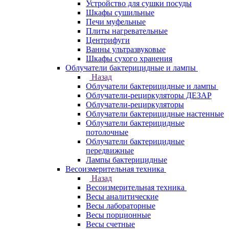
Устройство для сушки посуды
Шкафы сушильные
Печи муфельные
Плиты нагревательные
Центрифуги
Ванны ультразвуковые
Шкафы сухого хранения
Облучатели бактерицидные и лампы
Назад
Облучатели бактерицидные и лампы
Облучатели-рециркуляторы ДЕЗАР
Облучатели-рециркуляторы
Облучатели бактерицидные настенные
Облучатели бактерицидные
потолочные
Облучатели бактерицидные
передвижные
Лампы бактерицидные
Весоизмерительная техника
Назад
Весоизмерительная техника
Весы аналитические
Весы лабораторные
Весы порционные
Весы счетные