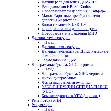
Датчик реле давления ДЕМ-107
Реле давления KPI 35 Danfoss
Преобразователи давления «Сапфир»
Малогабаритные преобразователи
давления «Кристалл»
Блоки питания БП/БКП-36
Преобразователи давления ДМЭ
Преобразователь давления МПЭ
Датчики температуры
Назад
Датчики температуры
Датчики температуры ДТКБ камерные
биметаллические
Термодатчики ТД-М
Диаграммная бумага, УПС, чернила
Назад
Диаграммная бумага, УПС, чернила
Диски диаграммные
Лента диаграммная рулонная
УЗЕЛ ПИШУЩИЙ СПЕЦИАЛЬНЫЙ
(УПС)
Комплектующие к УПС (чернила)
Реле потока РПИ
Регуляторы
Назад