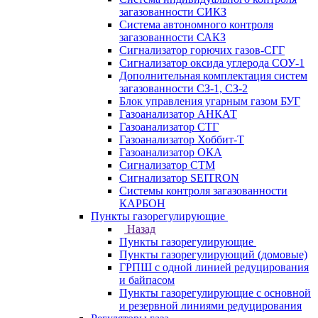
загазованности СИКЗ
Система автономного контроля
загазованности САКЗ
Сигнализатор горючих газов-СГГ
Сигнализатор оксида углерода СОУ-1
Дополнительная комплектация систем
загазованности СЗ-1, СЗ-2
Блок управления угарным газом БУГ
Газоанализатор АНКАТ
Газоанализатор СТГ
Газоанализатор Хоббит-Т
Газоанализатор ОКА
Сигнализатор СТМ
Сигнализатор SEITRON
Системы контроля загазованности
КАРБОН
Пункты газорегулирующие
Назад
Пункты газорегулирующие
Пункты газорегулирующий (домовые)
ГРПШ с одной линией редуцирования
и байпасом
Пункты газорегулирующие с основной
и резервной линиями редуцирования