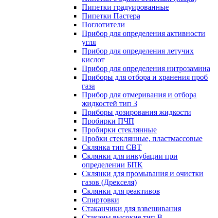
Пипетки градуированные
Пипетки Пастера
Поглотители
Прибор для определения активности
угля
Прибор для определения летучих
кислот
Прибор для определения нитрозамина
Приборы для отбора и хранения проб
газа
Прибор для отмеривания и отбора
жидкостей тип 3
Приборы дозирования жидкости
Пробирки ПЧП
Пробирки стеклянные
Пробки стеклянные, пластмассовые
Склянка тип СВТ
Склянки для инкубации при
определении БПК
Склянки для промывания и очистки
газов (Дрекселя)
Склянки для реактивов
Спиртовки
Стаканчики для взвешивания
Стаканы высокие тип В