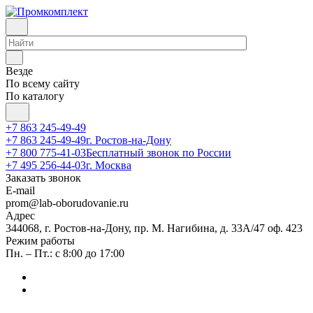
Везде
По всему сайту
По каталогу
+7 863 245-49-49
+7 863 245-49-49
г. Ростов-на-Дону
+7 800 775-41-03
Бесплатный звонок по России
+7 495 256-44-03
г. Москва
Заказать звонок
E-mail
prom@lab-oborudovanie.ru
Адрес
344068, г. Ростов-на-Дону, пр. М. Нагибина, д. 33А/47 оф. 423
Режим работы
Пн. – Пт.: с 8:00 до 17:00