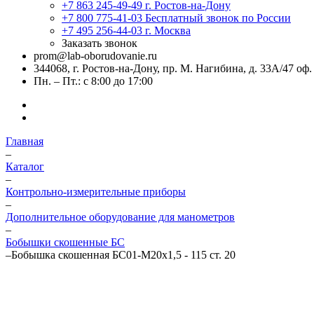
+7 863 245-49-49
г. Ростов-на-Дону
+7 800 775-41-03
Бесплатный звонок по России
+7 495 256-44-03
г. Москва
Заказать звонок
prom@lab-oborudovanie.ru
344068, г. Ростов-на-Дону, пр. М. Нагибина, д. 33А/47 оф.
Пн. – Пт.: с 8:00 до 17:00
Главная
–
Каталог
–
Контрольно-измерительные приборы
–
Дополнительное оборудование для манометров
–
Бобышки скошенные БС
–
Бобышка скошенная БС01-М20х1,5 - 115 ст. 20