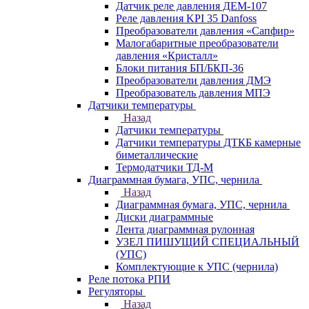
Датчик реле давления ДЕМ-107
Реле давления KPI 35 Danfoss
Преобразователи давления «Сапфир»
Малогабаритные преобразователи
давления «Кристалл»
Блоки питания БП/БКП-36
Преобразователи давления ДМЭ
Преобразователь давления МПЭ
Датчики температуры
Назад
Датчики температуры
Датчики температуры ДТКБ камерные
биметаллические
Термодатчики ТД-М
Диаграммная бумага, УПС, чернила
Назад
Диаграммная бумага, УПС, чернила
Диски диаграммные
Лента диаграммная рулонная
УЗЕЛ ПИШУЩИЙ СПЕЦИАЛЬНЫЙ
(УПС)
Комплектующие к УПС (чернила)
Реле потока РПИ
Регуляторы
Назад