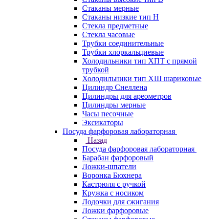
Стаканы мерные
Стаканы низкие тип Н
Стекла предметные
Стекла часовые
Трубки соединительные
Трубки хлоркальциевые
Холодильники тип ХПТ с прямой
трубкой
Холодильники тип ХШ шариковые
Цилиндр Снеллена
Цилиндры для ареометров
Цилиндры мерные
Часы песочные
Эксикаторы
Посуда фарфоровая лабораторная
Назад
Посуда фарфоровая лабораторная
Барабан фарфоровый
Ложки-шпатели
Воронка Бюхнера
Кастрюля с ручкой
Кружка с носиком
Лодочки для сжигания
Ложки фарфоровые