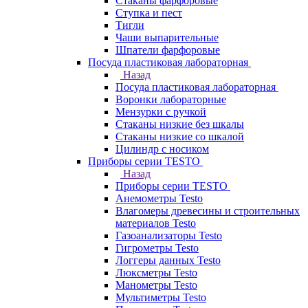
Стаканы фарфоровые
Ступка и пест
Тигли
Чаши выпарительные
Шпатели фарфоровые
Посуда пластиковая лабораторная
Назад
Посуда пластиковая лабораторная
Воронки лабораторные
Мензурки с ручкой
Стаканы низкие без шкалы
Стаканы низкие со шкалой
Цилиндр с носиком
Приборы серии TESTO
Назад
Приборы серии TESTO
Анемометры Testo
Влагомеры древесины и строительных
материалов Testo
Газоанализаторы Testo
Гигрометры Testo
Логгеры данных Testo
Люксметры Testo
Манометры Testo
Мультиметры Testo