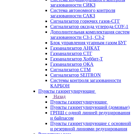
загазованности СИКЗ
Система автономного контроля
загазованности САКЗ
Сигнализатор горючих газов-СГГ
Сигнализатор оксида углерода СОУ-1
Дополнительная комплектация систем
загазованности СЗ-1, СЗ-2
Блок управления угарным газом БУГ
Газоанализатор АНКАТ
Газоанализатор СТГ
Газоанализатор Хоббит-Т
Газоанализатор ОКА
Сигнализатор СТМ
Сигнализатор SEITRON
Системы контроля загазованности
КАРБОН
Пункты газорегулирующие
Назад
Пункты газорегулирующие
Пункты газорегулирующий (домовые)
ГРПШ с одной линией редуцирования
и байпасом
Пункты газорегулирующие с основной
и резервной линиями редуцирования