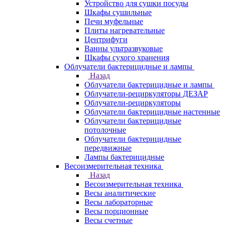
Устройство для сушки посуды
Шкафы сушильные
Печи муфельные
Плиты нагревательные
Центрифуги
Ванны ультразвуковые
Шкафы сухого хранения
Облучатели бактерицидные и лампы
Назад
Облучатели бактерицидные и лампы
Облучатели-рециркуляторы ДЕЗАР
Облучатели-рециркуляторы
Облучатели бактерицидные настенные
Облучатели бактерицидные
потолочные
Облучатели бактерицидные
передвижные
Лампы бактерицидные
Весоизмерительная техника
Назад
Весоизмерительная техника
Весы аналитические
Весы лабораторные
Весы порционные
Весы счетные