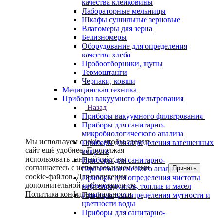
качества клейковины
Лабораторные мельницы
Шкафы сушильные зерновые
Влагомеры для зерна
Белизномеры
Оборудование для определения
качества хлеба
Пробоотборники, щупы
Термоштанги
Черпаки, ковши
Медицинская техника
Приборы вакуумного фильтрования
Назад
Приборы вакуумного фильтрования
Приборы для санитарно-
микробиологического анализа
Мы используем cookie, чтобы сделать
Приборы для определения взвешенных
сайт ещё удобнее. Продолжая
веществ
использовать данный сайт, вы
Приборы для санитарно-
соглашаетесь с использованием нами
Принять
паразитологического анализа
cookie-файлов. Для получения
Приборы для определения чистоты
дополнительной информации см.
нефтепродуктов, топлив и масел
Политика конфиденциальности
.
Приборы для определения мутности и
цветности воды
Приборы для санитарно-