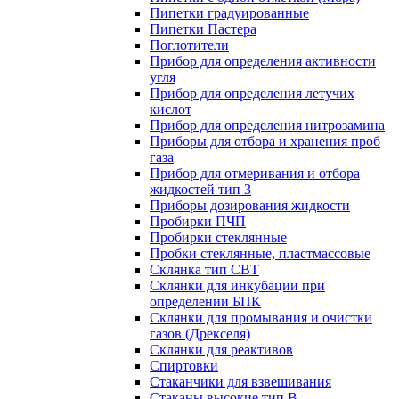
Пипетки градуированные
Пипетки Пастера
Поглотители
Прибор для определения активности
угля
Прибор для определения летучих
кислот
Прибор для определения нитрозамина
Приборы для отбора и хранения проб
газа
Прибор для отмеривания и отбора
жидкостей тип 3
Приборы дозирования жидкости
Пробирки ПЧП
Пробирки стеклянные
Пробки стеклянные, пластмассовые
Склянка тип СВТ
Склянки для инкубации при
определении БПК
Склянки для промывания и очистки
газов (Дрекселя)
Склянки для реактивов
Спиртовки
Стаканчики для взвешивания
Стаканы высокие тип В