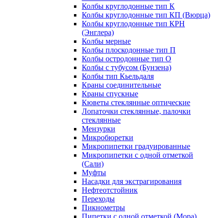
Колбы круглодонные тип К
Колбы круглодонные тип КП (Вюрца)
Колбы круглодонные тип КРН
(Энглера)
Колбы мерные
Колбы плоскодонные тип П
Колбы остродонные тип О
Колбы с тубусом (Бунзена)
Колбы тип Кьельдаля
Краны соединительные
Краны спускные
Кюветы стеклянные оптические
Лопаточки стеклянные, палочки
стеклянные
Мензурки
Микробюретки
Микропипетки градуированные
Микропипетки с одной отметкой
(Сали)
Муфты
Насадки для экстрагирования
Нефтеотстойник
Переходы
Пикнометры
Пипетки с одной отметкой (Мора)