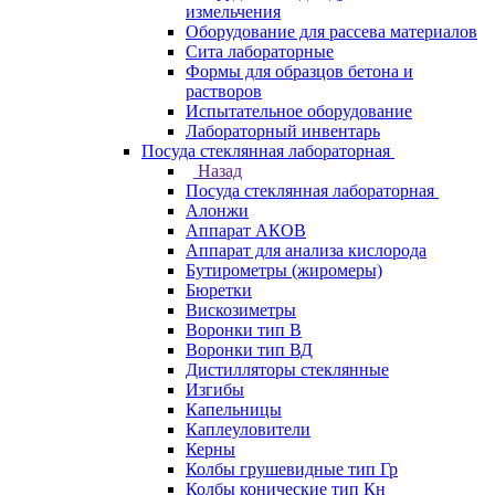
измельчения
Оборудование для рассева материалов
Сита лабораторные
Формы для образцов бетона и
растворов
Испытательное оборудование
Лабораторный инвентарь
Посуда стеклянная лабораторная
Назад
Посуда стеклянная лабораторная
Алонжи
Аппарат АКОВ
Аппарат для анализа кислорода
Бутирометры (жиромеры)
Бюретки
Вискозиметры
Воронки тип В
Воронки тип ВД
Дистилляторы стеклянные
Изгибы
Капельницы
Каплеуловители
Керны
Колбы грушевидные тип Гр
Колбы конические тип Кн