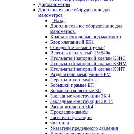
Дифманометры
Дополнительное оборудование для
манометров
Назад
Дополнительное оборудование для
манометров
Краны трехходовые под манометр
Блок клапанный БК1
Отводы (петлевые трубки)
Вентиль игольчатый 15с54бк
Игольчатый запорный клапан КЗИС
Игольчатый запорный клапан КЗИМ
Игольчатый запорный клапан КЗИТ
Разделители мембранные РМ
Переходники и муфты
Бобышки прямые БП
Бобышки скошенные БС
Закладные конструкции ЗК 4
Закладные конструкции ЗК 14
Расширители по ЗК4
Прокладки-шайбы
Гасители пульсаций
Фитинги
Указатели предельного давления
Демпфирующие жидкости