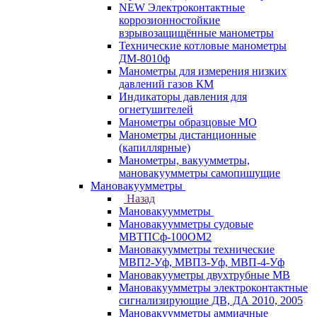
NEW Электроконтактные
коррозионностойкие
взрывозащищённые манометры
Технические котловые манометры
ДМ-8010ф
Манометры для измерения низких
давлений газов КМ
Индикаторы давления для
огнетушителей
Манометры образцовые МО
Манометры дистанционные
(капиллярные)
Манометры, вакуумметры,
мановакуумметры самопишущие
Мановакуумметры
Назад
Мановакуумметры
Мановакуумметры судовые
МВТПСф-100ОМ2
Мановакуумметры технические
МВП2-Уф, МВП3-Уф, МВП-4-Уф
Мановакууметры двухтрубные МВ
Мановакуумметры электроконтактные
сигнализирующие ДВ, ДА 2010, 2005
Мановакуумметры аммиачные