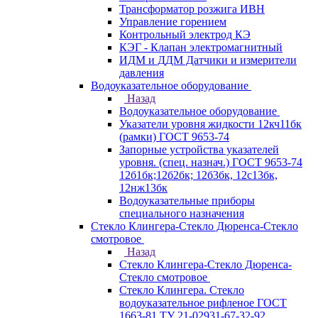
Трансформатор розжига ИВН
Управление горением
Контрольный электрод КЭ
КЭГ - Клапан электромагнитный
ИДМ и ДДМ Датчики и измерители
давления
Водоуказательное оборудование
Назад
Водоуказательное оборудование
Указатели уровня жидкости 12кч11бк
(рамки) ГОСТ 9653-74
Запорные устройства указателей
уровня. (спец. назнач.) ГОСТ 9653-74
12б1бк;12б2бк; 12б3бк, 12с13бк,
12нж13бк
Водоуказательные приборы
специального назначения
Стекло Клингера-Стекло Дюренса-Стекло
смотровое
Назад
Стекло Клингера-Стекло Дюренса-
Стекло смотровое
Стекло Клингера. Стекло
водоуказательное рифленое ГОСТ
1663-81 ТУ 21-02931-67-32-92