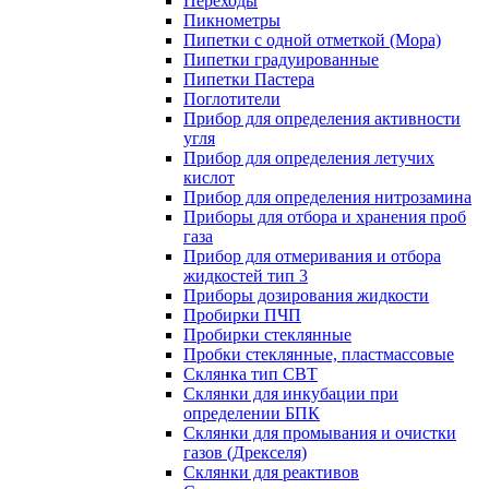
Переходы
Пикнометры
Пипетки с одной отметкой (Мора)
Пипетки градуированные
Пипетки Пастера
Поглотители
Прибор для определения активности
угля
Прибор для определения летучих
кислот
Прибор для определения нитрозамина
Приборы для отбора и хранения проб
газа
Прибор для отмеривания и отбора
жидкостей тип 3
Приборы дозирования жидкости
Пробирки ПЧП
Пробирки стеклянные
Пробки стеклянные, пластмассовые
Склянка тип СВТ
Склянки для инкубации при
определении БПК
Склянки для промывания и очистки
газов (Дрекселя)
Склянки для реактивов