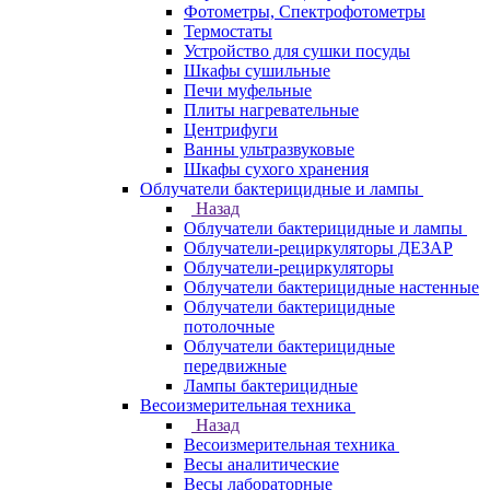
Фотометры, Спектрофотометры
Термостаты
Устройство для сушки посуды
Шкафы сушильные
Печи муфельные
Плиты нагревательные
Центрифуги
Ванны ультразвуковые
Шкафы сухого хранения
Облучатели бактерицидные и лампы
Назад
Облучатели бактерицидные и лампы
Облучатели-рециркуляторы ДЕЗАР
Облучатели-рециркуляторы
Облучатели бактерицидные настенные
Облучатели бактерицидные
потолочные
Облучатели бактерицидные
передвижные
Лампы бактерицидные
Весоизмерительная техника
Назад
Весоизмерительная техника
Весы аналитические
Весы лабораторные