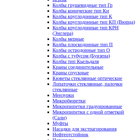
Колбы грушевидные тип Гр
Колбы конические тип Кн
Колбы круглодонные тип К
Колбы круглодонные тип КП (Вюрца)
Колбы круглодонные тип КРН
(Энглера)
Колбы мерные
Колбы плоскодонные тип П
Колбы остродонные тип О
Колбы с тубусом (Бунзена)
Колбы тип Кьельдаля
Краны соединительные
Краны спускные
Кюветы стеклянные оптические
Лопаточки стеклянные, палочки
стеклянные
Мензурки
Микробюретки
Микропипетки градуированные
Микропипетки с одной отметкой
(Сали)
Муфты
Насадки для экстрагирования
Нефтеотстойник