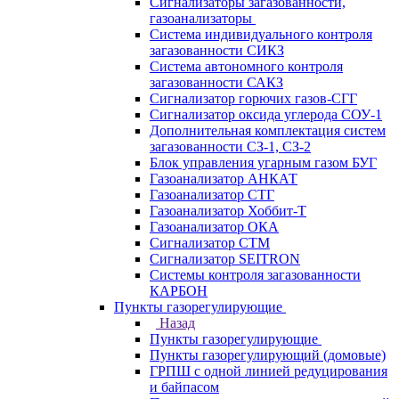
Сигнализаторы загазованности,
газоанализаторы
Система индивидуального контроля
загазованности СИКЗ
Система автономного контроля
загазованности САКЗ
Сигнализатор горючих газов-СГГ
Сигнализатор оксида углерода СОУ-1
Дополнительная комплектация систем
загазованности СЗ-1, СЗ-2
Блок управления угарным газом БУГ
Газоанализатор АНКАТ
Газоанализатор СТГ
Газоанализатор Хоббит-Т
Газоанализатор ОКА
Сигнализатор СТМ
Сигнализатор SEITRON
Системы контроля загазованности
КАРБОН
Пункты газорегулирующие
Назад
Пункты газорегулирующие
Пункты газорегулирующий (домовые)
ГРПШ с одной линией редуцирования
и байпасом