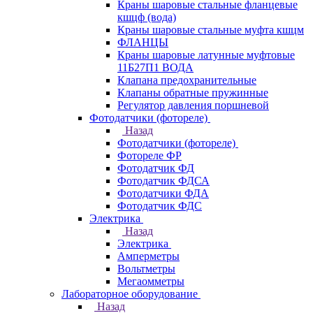
Краны шаровые стальные фланцевые
кшцф (вода)
Краны шаровые стальные муфта кшцм
ФЛАНЦЫ
Краны шаровые латунные муфтовые
11Б27П1 ВОДА
Клапана предохранительные
Клапаны обратные пружинные
Регулятор давления поршневой
Фотодатчики (фотореле)
Назад
Фотодатчики (фотореле)
Фотореле ФР
Фотодатчик ФД
Фотодатчик ФДСА
Фотодатчики ФДА
Фотодатчик ФДС
Электрика
Назад
Электрика
Амперметры
Вольтметры
Мегаомметры
Лабораторное оборудование
Назад