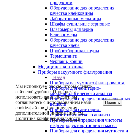
продукции
Оборудование для определения
качества клейковины
Лабораторные мельницы
Шкафы сушильные зерновые
Влагомеры для зерна
Белизномеры
Оборудование для определения
качества хлеба
Пробоотборники, щупы
Термоштанги
Черпаки, ковши
Медицинская техника
Приборы вакуумного фильтрования
Назад
Приборы вакуумного фильтрования
Мы используем cookie, чтобы сделать
Приборы для санитарно-
сайт ещё удобнее. Продолжая
микробиологического анализа
использовать данный сайт, вы
Приборы для определения взвешенных
соглашаетесь с использованием нами
Принять
веществ
cookie-файлов. Для получения
Приборы для санитарно-
дополнительной информации см.
паразитологического анализа
Политика конфиденциальности
.
Приборы для определения чистоты
нефтепродуктов, топлив и масел
Приборы для определения мутности и