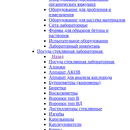
органических вяжущих
Оборудование для дробления и
измельчения
Оборудование для рассева материалов
Сита лабораторные
Формы для образцов бетона и
растворов
Испытательное оборудование
Лабораторный инвентарь
Посуда стеклянная лабораторная
Назад
Посуда стеклянная лабораторная
Алонжи
Аппарат АКОВ
Аппарат для анализа кислорода
Бутирометры (жиромеры)
Бюретки
Вискозиметры
Воронки тип В
Воронки тип ВД
Дистилляторы стеклянные
Изгибы
Капельницы
Каплеуловители
Керны