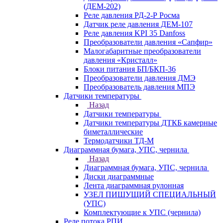
(ДЕМ-202)
Реле давления РД-2-Р Росма
Датчик реле давления ДЕМ-107
Реле давления KPI 35 Danfoss
Преобразователи давления «Сапфир»
Малогабаритные преобразователи
давления «Кристалл»
Блоки питания БП/БКП-36
Преобразователи давления ДМЭ
Преобразователь давления МПЭ
Датчики температуры
Назад
Датчики температуры
Датчики температуры ДТКБ камерные
биметаллические
Термодатчики ТД-М
Диаграммная бумага, УПС, чернила
Назад
Диаграммная бумага, УПС, чернила
Диски диаграммные
Лента диаграммная рулонная
УЗЕЛ ПИШУЩИЙ СПЕЦИАЛЬНЫЙ
(УПС)
Комплектующие к УПС (чернила)
Реле потока РПИ