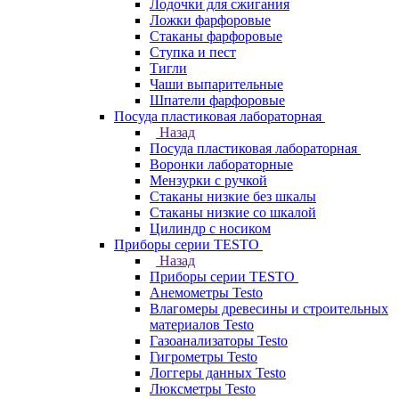
Лодочки для сжигания
Ложки фарфоровые
Стаканы фарфоровые
Ступка и пест
Тигли
Чаши выпарительные
Шпатели фарфоровые
Посуда пластиковая лабораторная
Назад
Посуда пластиковая лабораторная
Воронки лабораторные
Мензурки с ручкой
Стаканы низкие без шкалы
Стаканы низкие со шкалой
Цилиндр с носиком
Приборы серии TESTO
Назад
Приборы серии TESTO
Анемометры Testo
Влагомеры древесины и строительных
материалов Testo
Газоанализаторы Testo
Гигрометры Testo
Логгеры данных Testo
Люксметры Testo