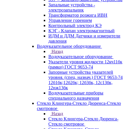
Запальные устройства -
электрозапальник
Трансформатор розжига ИВН
Управление горением
Контрольный электрод КЭ
КЭГ - Клапан электромагнитный
ИДМ и ДДМ Датчики и измерители
давления
Водоуказательное оборудование
Назад
Водоуказательное оборудование
Указатели уровня жидкости 12кч11бк
(рамки) ГОСТ 9653-74
Запорные устройства указателей
уровня. (спец. назнач.) ГОСТ 9653-74
12б1бк;12б2бк; 12б3бк, 12с13бк,
12нж13бк
Водоуказательные приборы
специального назначения
Стекло Клингера-Стекло Дюренса-Стекло
смотровое
Назад
Стекло Клингера-Стекло Дюренса-
Стекло смотровое