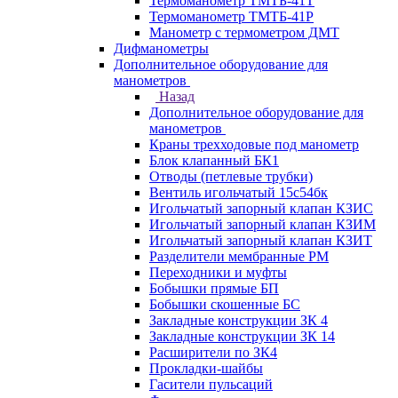
Термоманометр ТМТБ-41Т
Термоманометр ТМТБ-41Р
Манометр с термометром ДМТ
Дифманометры
Дополнительное оборудование для
манометров
Назад
Дополнительное оборудование для
манометров
Краны трехходовые под манометр
Блок клапанный БК1
Отводы (петлевые трубки)
Вентиль игольчатый 15с54бк
Игольчатый запорный клапан КЗИС
Игольчатый запорный клапан КЗИМ
Игольчатый запорный клапан КЗИТ
Разделители мембранные РМ
Переходники и муфты
Бобышки прямые БП
Бобышки скошенные БС
Закладные конструкции ЗК 4
Закладные конструкции ЗК 14
Расширители по ЗК4
Прокладки-шайбы
Гасители пульсаций