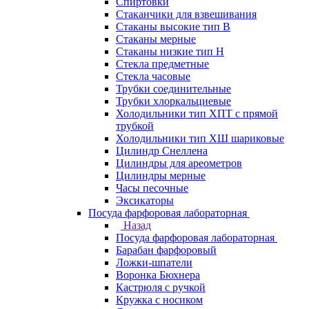
Спиртовки
Стаканчики для взвешивания
Стаканы высокие тип В
Стаканы мерные
Стаканы низкие тип Н
Стекла предметные
Стекла часовые
Трубки соединительные
Трубки хлоркальциевые
Холодильники тип ХПТ с прямой
трубкой
Холодильники тип ХШ шариковые
Цилиндр Снеллена
Цилиндры для ареометров
Цилиндры мерные
Часы песочные
Эксикаторы
Посуда фарфоровая лабораторная
Назад
Посуда фарфоровая лабораторная
Барабан фарфоровый
Ложки-шпатели
Воронка Бюхнера
Кастрюля с ручкой
Кружка с носиком