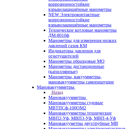
коррозионностойкие
взрывозащищённые манометры
NEW Электроконтактные
коррозионностойкие
взрывозащищённые манометры
Технические котловые манометры
ДМ-8010ф
Манометры для измерения низких
давлений газов КМ
Индикаторы давления для
огнетушителей
Манометры образцовые МО
Манометры дистанционные
(капиллярные)
Манометры, вакуумметры,
мановакуумметры самопишущие
Мановакуумметры
Назад
Мановакуумметры
Мановакуумметры судовые
МВТПСф-100ОМ2
Мановакуумметры технические
МВП2-Уф, МВП3-Уф, МВП-4-Уф
Мановакууметры двухтрубные МВ
Мановакуумметры электроконтактные