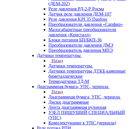
(ДЕМ-202)
Реле давления РД-2-Р Росма
Датчик реле давления ДЕМ-107
Реле давления KPI 35 Danfoss
Преобразователи давления «Сапфир»
Малогабаритные преобразователи
давления «Кристалл»
Блоки питания БП/БКП-36
Преобразователи давления ДМЭ
Преобразователь давления МПЭ
Датчики температуры
Назад
Датчики температуры
Датчики температуры ДТКБ камерные
биметаллические
Термодатчики ТД-М
Диаграммная бумага, УПС, чернила
Назад
Диаграммная бумага, УПС, чернила
Диски диаграммные
Лента диаграммная рулонная
УЗЕЛ ПИШУЩИЙ СПЕЦИАЛЬНЫЙ
(УПС)
Комплектующие к УПС (чернила)
Реле потока РПИ