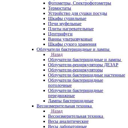
Фотометры, Спектрофотометры
Термостаты
Устройство для сушки посуды
Шкафы сушильные
Печи муфельные
Плиты нагревательные
Центрифуги
Ванны ультразвуковые
Шкафы сухого хранения
Облучатели бактерицидные и лампы
Назад
Облучатели бактерицидные и лампы
Облучатели-рециркуляторы ДЕЗАР
Облучатели-рециркуляторы
Облучатели бактерицидные настенные
Облучатели бактерицидные
потолочные
Облучатели бактерицидные
передвижные
Лампы бактерицидные
Весоизмерительная техника
Назад
Весоизмерительная техника
Весы аналитические
Весы лабораторные