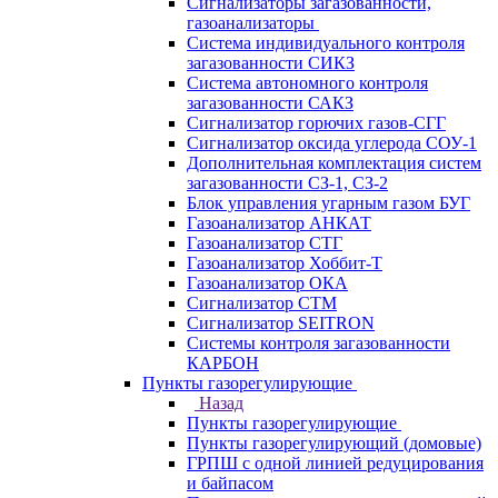
Сигнализаторы загазованности,
газоанализаторы
Система индивидуального контроля
загазованности СИКЗ
Система автономного контроля
загазованности САКЗ
Сигнализатор горючих газов-СГГ
Сигнализатор оксида углерода СОУ-1
Дополнительная комплектация систем
загазованности СЗ-1, СЗ-2
Блок управления угарным газом БУГ
Газоанализатор АНКАТ
Газоанализатор СТГ
Газоанализатор Хоббит-Т
Газоанализатор ОКА
Сигнализатор СТМ
Сигнализатор SEITRON
Системы контроля загазованности
КАРБОН
Пункты газорегулирующие
Назад
Пункты газорегулирующие
Пункты газорегулирующий (домовые)
ГРПШ с одной линией редуцирования
и байпасом