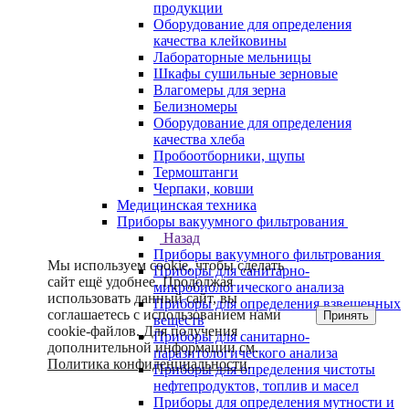
продукции
Оборудование для определения
качества клейковины
Лабораторные мельницы
Шкафы сушильные зерновые
Влагомеры для зерна
Белизномеры
Оборудование для определения
качества хлеба
Пробоотборники, щупы
Термоштанги
Черпаки, ковши
Медицинская техника
Приборы вакуумного фильтрования
Назад
Приборы вакуумного фильтрования
Мы используем cookie, чтобы сделать
Приборы для санитарно-
сайт ещё удобнее. Продолжая
микробиологического анализа
использовать данный сайт, вы
Приборы для определения взвешенных
соглашаетесь с использованием нами
Принять
веществ
cookie-файлов. Для получения
Приборы для санитарно-
дополнительной информации см.
паразитологического анализа
Политика конфиденциальности
.
Приборы для определения чистоты
нефтепродуктов, топлив и масел
Приборы для определения мутности и