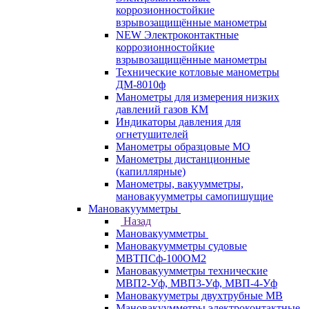
коррозионностойкие
взрывозащищённые манометры
NEW Электроконтактные
коррозионностойкие
взрывозащищённые манометры
Технические котловые манометры
ДМ-8010ф
Манометры для измерения низких
давлений газов КМ
Индикаторы давления для
огнетушителей
Манометры образцовые МО
Манометры дистанционные
(капиллярные)
Манометры, вакуумметры,
мановакуумметры самопишущие
Мановакуумметры
Назад
Мановакуумметры
Мановакуумметры судовые
МВТПСф-100ОМ2
Мановакуумметры технические
МВП2-Уф, МВП3-Уф, МВП-4-Уф
Мановакууметры двухтрубные МВ
Мановакуумметры электроконтактные