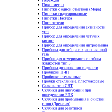
Переходы
Пикнометры
Пипетки с одной отметкой (Мора)
Пипетки градуированные
Пипетки Пастера
Поглотители
Прибор для определения активности
угля
Прибор для определения летучих
кислот
Прибор для определения нитрозамина
Приборы для отбора и хранения проб
газа
Прибор для отмеривания и отбора
жидкостей тип 3
Приборы дозирования жидкости
Пробирки ПЧП
Пробирки стеклянные
Пробки стеклянные, пластмассовые
Склянка тип СВТ
Склянки для инкубации при
определении БПК
Склянки для промывания и очистки
газов (Дрекселя)
Склянки для реактивов