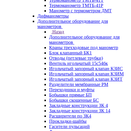
Термоманометр ТМТБ-41Т
Термоманометр ТМТБ-41Р
Манометр с термометром ДМТ
Дифманометры
Дополнительное оборудование для
манометров
Назад
Дополнительное оборудование для
манометров
Краны трехходовые под манометр
Блок клапанный БК1
Отводы (петлевые трубки)
Вентиль игольчатый 15с54бк
Игольчатый запорный клапан КЗИС
Игольчатый запорный клапан КЗИМ
Игольчатый запорный клапан КЗИТ
Разделители мембранные РМ
Переходники и муфты
Бобышки прямые БП
Бобышки скошенные БС
Закладные конструкции ЗК 4
Закладные конструкции ЗК 14
Расширители по ЗК4
Прокладки-шайбы
Гасители пульсаций