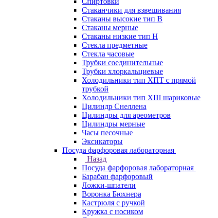
Спиртовки
Стаканчики для взвешивания
Стаканы высокие тип В
Стаканы мерные
Стаканы низкие тип Н
Стекла предметные
Стекла часовые
Трубки соединительные
Трубки хлоркальциевые
Холодильники тип ХПТ с прямой
трубкой
Холодильники тип ХШ шариковые
Цилиндр Снеллена
Цилиндры для ареометров
Цилиндры мерные
Часы песочные
Эксикаторы
Посуда фарфоровая лабораторная
Назад
Посуда фарфоровая лабораторная
Барабан фарфоровый
Ложки-шпатели
Воронка Бюхнера
Кастрюля с ручкой
Кружка с носиком