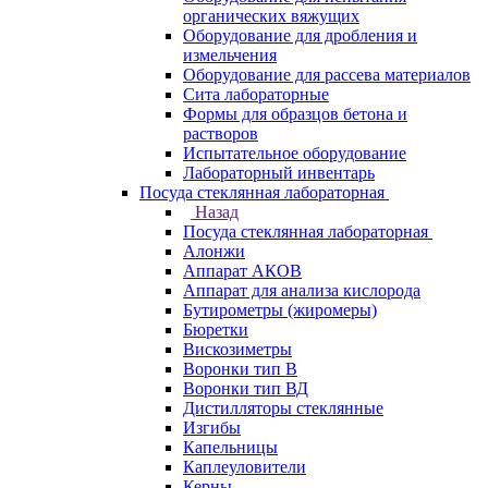
органических вяжущих
Оборудование для дробления и
измельчения
Оборудование для рассева материалов
Сита лабораторные
Формы для образцов бетона и
растворов
Испытательное оборудование
Лабораторный инвентарь
Посуда стеклянная лабораторная
Назад
Посуда стеклянная лабораторная
Алонжи
Аппарат АКОВ
Аппарат для анализа кислорода
Бутирометры (жиромеры)
Бюретки
Вискозиметры
Воронки тип В
Воронки тип ВД
Дистилляторы стеклянные
Изгибы
Капельницы
Каплеуловители
Керны