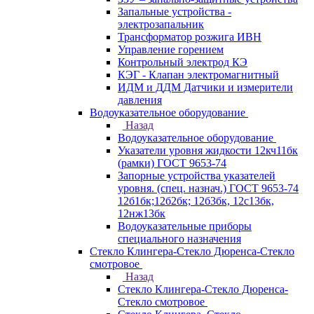
Запальные устройства -
электрозапальник
Трансформатор розжига ИВН
Управление горением
Контрольный электрод КЭ
КЭГ - Клапан электромагнитный
ИДМ и ДДМ Датчики и измерители
давления
Водоуказательное оборудование
Назад
Водоуказательное оборудование
Указатели уровня жидкости 12кч11бк
(рамки) ГОСТ 9653-74
Запорные устройства указателей
уровня. (спец. назнач.) ГОСТ 9653-74
12б1бк;12б2бк; 12б3бк, 12с13бк,
12нж13бк
Водоуказательные приборы
специального назначения
Стекло Клингера-Стекло Дюренса-Стекло
смотровое
Назад
Стекло Клингера-Стекло Дюренса-
Стекло смотровое