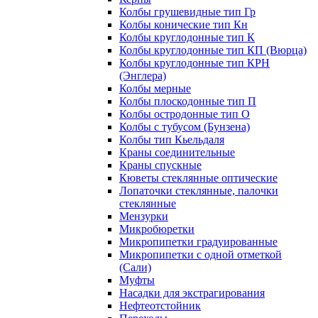
Колбы грушевидные тип Гр
Колбы конические тип Кн
Колбы круглодонные тип К
Колбы круглодонные тип КП (Вюрца)
Колбы круглодонные тип КРН
(Энглера)
Колбы мерные
Колбы плоскодонные тип П
Колбы остродонные тип О
Колбы с тубусом (Бунзена)
Колбы тип Кьельдаля
Краны соединительные
Краны спускные
Кюветы стеклянные оптические
Лопаточки стеклянные, палочки
стеклянные
Мензурки
Микробюретки
Микропипетки градуированные
Микропипетки с одной отметкой
(Сали)
Муфты
Насадки для экстрагирования
Нефтеотстойник