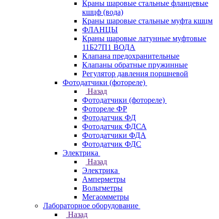
Краны шаровые стальные фланцевые
кшцф (вода)
Краны шаровые стальные муфта кшцм
ФЛАНЦЫ
Краны шаровые латунные муфтовые
11Б27П1 ВОДА
Клапана предохранительные
Клапаны обратные пружинные
Регулятор давления поршневой
Фотодатчики (фотореле)
Назад
Фотодатчики (фотореле)
Фотореле ФР
Фотодатчик ФД
Фотодатчик ФДСА
Фотодатчики ФДА
Фотодатчик ФДС
Электрика
Назад
Электрика
Амперметры
Вольтметры
Мегаомметры
Лабораторное оборудование
Назад