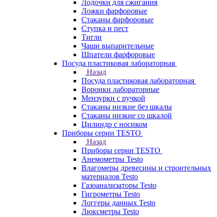
Лодочки для сжигания
Ложки фарфоровые
Стаканы фарфоровые
Ступка и пест
Тигли
Чаши выпарительные
Шпатели фарфоровые
Посуда пластиковая лабораторная
Назад
Посуда пластиковая лабораторная
Воронки лабораторные
Мензурки с ручкой
Стаканы низкие без шкалы
Стаканы низкие со шкалой
Цилиндр с носиком
Приборы серии TESTO
Назад
Приборы серии TESTO
Анемометры Testo
Влагомеры древесины и строительных
материалов Testo
Газоанализаторы Testo
Гигрометры Testo
Логгеры данных Testo
Люксметры Testo